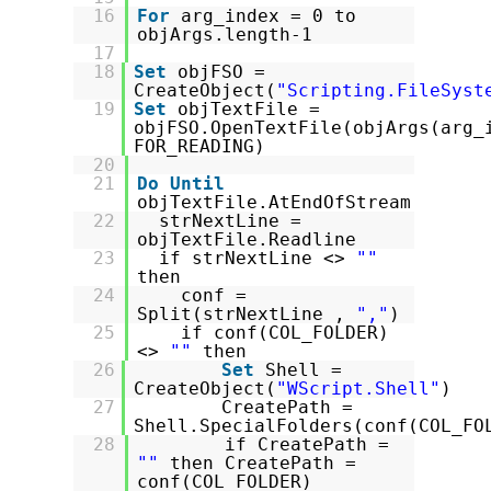
16
For
arg_index = 0 to
objArgs.length-1
17
18
Set
objFSO =
CreateObject(
"Scripting.FileSyst
19
Set
objTextFile =
objFSO.OpenTextFile(objArgs(arg_
FOR_READING)
20
21
Do
Until
objTextFile.AtEndOfStream
22
strNextLine =
objTextFile.Readline
23
if strNextLine <>
""
then
24
conf =
Split(strNextLine ,
","
)
25
if conf(COL_FOLDER)
<>
""
then
26
Set
Shell =
CreateObject(
"WScript.Shell"
)
27
CreatePath =
Shell.SpecialFolders(conf(COL_FO
28
if CreatePath =
""
then CreatePath =
conf(COL_FOLDER)