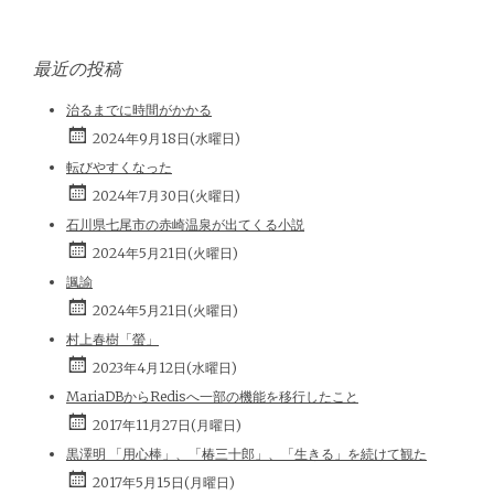
最近の投稿
治るまでに時間がかかる
2024年9月18日(水曜日)
転びやすくなった
2024年7月30日(火曜日)
石川県七尾市の赤崎温泉が出てくる小説
2024年5月21日(火曜日)
諷諭
2024年5月21日(火曜日)
村上春樹「螢」
2023年4月12日(水曜日)
MariaDBからRedisへ一部の機能を移行したこと
2017年11月27日(月曜日)
黒澤明 「用心棒」、「椿三十郎」、「生きる」を続けて観た
2017年5月15日(月曜日)