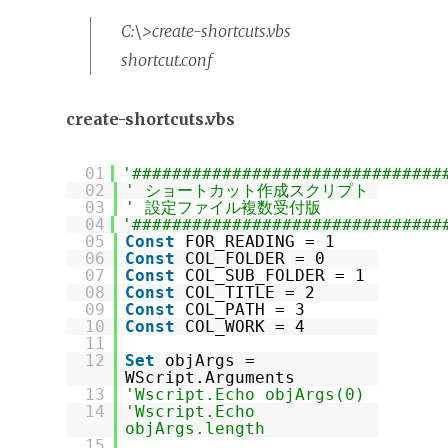
C:\>create-shortcuts.vbs
shortcut.conf
create-shortcuts.vbs
01
'###############################
02
' ショートカット作成スクリプト
03
' 設定ファイル複数受付版
04
'###############################
05
Const
FOR_READING = 1
06
Const
COL_FOLDER = 0
07
Const
COL_SUB_FOLDER = 1
08
Const
COL_TITLE = 2
09
Const
COL_PATH = 3
10
Const
COL_WORK = 4
11
12
Set
objArgs =
WScript.Arguments
13
'Wscript.Echo objArgs(0)
14
'Wscript.Echo
objArgs.length
15