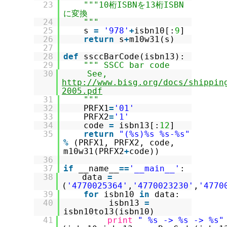
23
"""10桁ISBNを13桁ISBN
に変換
24
"""
25
s
=
'978'
+
isbn10[:
9
]
26
return
s
+
m10w31(s)
27
28
def
ssccBarCode(isbn13):
29
""" SSCC bar code
30
See,
http://www.bisg.org/docs/shippin
2005.pdf
31
"""
32
PRFX1
=
'01'
33
PRFX2
=
'1'
34
code
=
isbn13[:
12
]
35
return
"(%s)%s %s-%s"
%
(PRFX1, PRFX2, code,
m10w31(PRFX2
+
code))
36
37
if
__name__
=
=
'__main__'
:
38
data
=
(
'4770025364'
,
'4770023230'
,
'4770
39
for
isbn10
in
data:
40
isbn13
=
isbn10to13(isbn10)
41
print
" %s -> %s -> %s"