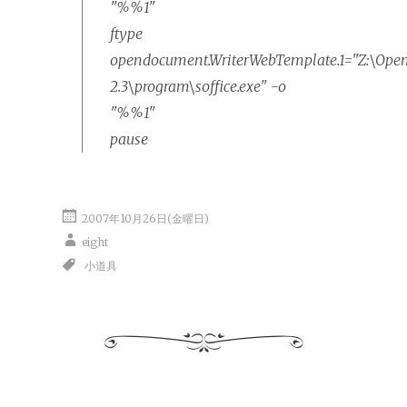
"%%1"
ftype
opendocument.WriterWebTemplate.1="Z:\OpenO
2.3\program\soffice.exe" -o
"%%1"
pause
2007年10月26日(金曜日)
eight
小道具