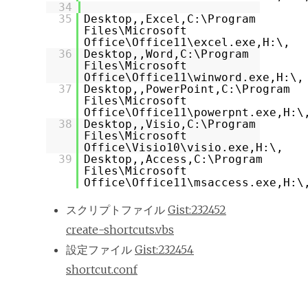
34
35
Desktop,,Excel,C:\Program
Files\Microsoft
Office\Office11\excel.exe,H:\,
36
Desktop,,Word,C:\Program
Files\Microsoft
Office\Office11\winword.exe,H:\,
37
Desktop,,PowerPoint,C:\Program
Files\Microsoft
Office\Office11\powerpnt.exe,H:\
38
Desktop,,Visio,C:\Program
Files\Microsoft
Office\Visio10\visio.exe,H:\,
39
Desktop,,Access,C:\Program
Files\Microsoft
Office\Office11\msaccess.exe,H:\
スクリプトファイル
Gist:232452
create-shortcuts.vbs
設定ファイル
Gist:232454
shortcut.conf