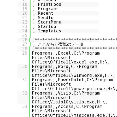
18
, PrintHood
19
, Programs
20
, Recent
21
, SendTo
22
, StartMenu
23
, Startup
24
, Templates
25
26
,*******************************
27
, ここからが実際のデータ
28
,*******************************
29
Programs,,Excel,C:\Program
Files\Microsoft
Office\Office11\excel.exe,H:\,
30
Programs,,Word,C:\Program
Files\Microsoft
Office\Office11\winword.exe,H:\,
31
Programs,,PowerPoint,C:\Program
Files\Microsoft
Office\Office11\powerpnt.exe,H:\
32
Programs,,Visio,C:\Program
Files\Microsoft
Office\Visio10\visio.exe,H:\,
33
Programs,,Access,C:\Program
Files\Microsoft
Office\Office11\msaccess.exe,H:\