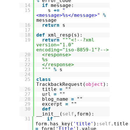
%
error_code
14
if
message:
15
s
+
=
"
<message>%s</message>"
%
message
16
return
s
17
18
def
xml_resp(s):
19
return
"""<!--?xml
version="1.0"
encoding="iso-8859-1"?-->
20
<response>
21
%s
22
</response>
23
"""
%
s
24
25
class
TrackbackRequest(
object
):
26
title
=
""
27
url
=
""
28
blog_name
=
""
29
excerpt
=
""
30
def
__init__(
self
,form):
31
if
form.has_key(
'title'
):
self
.title
=
form[
'title'
].value