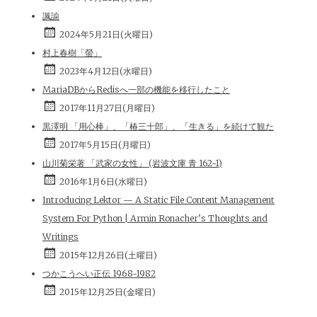
諷諭
2024年5月21日(火曜日)
村上春樹「螢」
2023年4月12日(水曜日)
MariaDBからRedisへ一部の機能を移行したこと
2017年11月27日(月曜日)
黒澤明 「用心棒」、「椿三十郎」、「生きる」を続けて観た
2017年5月15日(月曜日)
山川菊栄著 「武家の女性」 (岩波文庫 青 162-1)
2016年1月6日(水曜日)
Introducing Lektor — A Static File Content Management
System For Python | Armin Ronacher’s Thoughts and
Writings
2015年12月26日(土曜日)
つかこうへい正伝 1968-1982
2015年12月25日(金曜日)