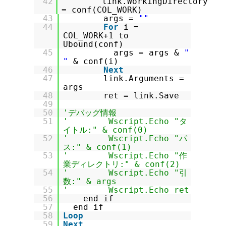
42
link.WorkingDirectory
= conf(COL_WORK)
43
args =
""
44
For
i =
COL_WORK+1 to
Ubound(conf)
45
args = args &
"
"
& conf(i)
46
Next
47
link.Arguments =
args
48
ret = link.Save
49
50
'デバッグ情報
51
' Wscript.Echo "タ
イトル:" & conf(0)
52
' Wscript.Echo "パ
ス:" & conf(1)
53
' Wscript.Echo "作
業ディレクトリ:" & conf(2)
54
' Wscript.Echo "引
数:" & args
55
' Wscript.Echo ret
56
end if
57
end if
58
Loop
59
Next