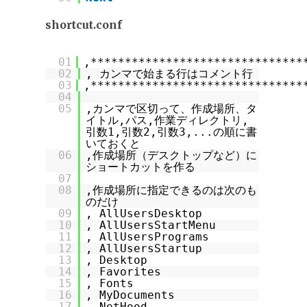
shortcut.conf
01
,*******************************
02
, カンマで始まる行はコメント行
03
,*******************************
04
05
,カンマで区切って、作成場所、タ
イトル,パス,作業ディレクトリ,
引数1,引数2,引数3,...の順に書
いておくと
06
,作成場所（デスクトップなど）に
ショートカットを作る
07
08
,作成場所に指定できるのは次のも
のだけ
09
, AllUsersDesktop
10
, AllUsersStartMenu
11
, AllUsersPrograms
12
, AllUsersStartup
13
, Desktop
14
, Favorites
15
, Fonts
16
, MyDocuments
17
, NetHood