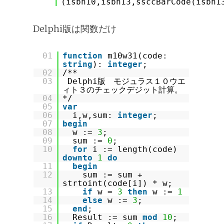
(isbn10,isbn13,ssccBarCode(isbn1
Delphi版は関数だけ
01
function
m10w31(code:
string
):
integer
;
02
/**
03
Delphi版 モジュラス１０ウエ
ィト３のチェックデジット計算。
04
*/
05
var
06
i,w,sum:
integer
;
07
begin
08
w :=
3
;
09
sum :=
0
;
10
for
i := length(code)
downto
1
do
11
begin
12
sum := sum +
strtoint(code[i]) * w;
13
if
w =
3
then
w :=
1
14
else
w :=
3
;
15
end
;
16
Result := sum
mod
10
;