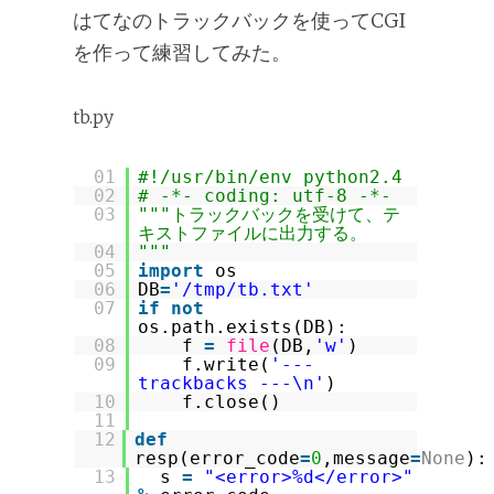
はてなのトラックバックを使ってCGI
を作って練習してみた。
tb.py
01
#!/usr/bin/env python2.4
02
# -*- coding: utf-8 -*-
03
"""トラックバックを受けて、テ
キストファイルに出力する。
04
"""
05
import
os
06
DB
=
'/tmp/tb.txt'
07
if
not
os.path.exists(DB):
08
f
=
file
(DB,
'w'
)
09
f.write(
'---
trackbacks ---\n'
)
10
f.close()
11
12
def
resp(error_code
=
0
,message
=
None
):
13
s
=
"<error>%d</error>"