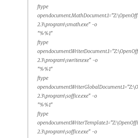
ftype
opendocument.MathDocument.1="Z:\OpenOffi
2.3\program\smath.exe" -o
"%%1"
ftype
opendocument.WriterDocument.1="Z:\OpenOffi
2.3\program\swriter.exe" -o
"%%1"
ftype
opendocument.WriterGlobalDocument.1="Z:\O
2.3\program\soffice.exe" -o
"%%1"
ftype
opendocument.WriterTemplate.1="Z:\OpenOffi
2.3\program\soffice.exe" -o