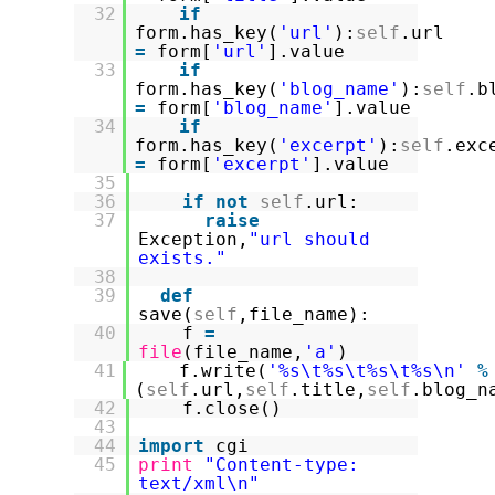
32
if
form.has_key(
'url'
):
self
.url
=
form[
'url'
].value
33
if
form.has_key(
'blog_name'
):
self
.b
=
form[
'blog_name'
].value
34
if
form.has_key(
'excerpt'
):
self
.exc
=
form[
'excerpt'
].value
35
36
if
not
self
.url:
37
raise
Exception,
"url should
exists."
38
39
def
save(
self
,file_name):
40
f
=
file
(file_name,
'a'
)
41
f.write(
'%s\t%s\t%s\t%s\n'
%
(
self
.url,
self
.title,
self
.blog_n
42
f.close()
43
44
import
cgi
45
print
"Content-type:
text/xml\n"