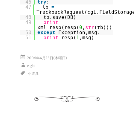
46
try
:
47
tb
=
TrackbackRequest(cgi.FieldStorag
48
tb.save(DB)
49
print
xml_resp(resp(
0
,
str
(tb)))
50
except
Exception,msg:
51
print
resp(
1
,msg)
2006年4月13日(木曜日)
eight
小道具