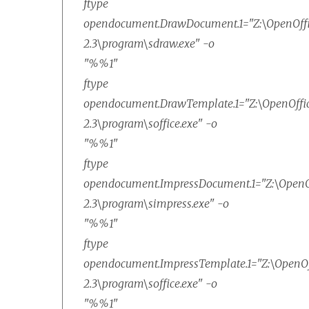
ftype
opendocument.DrawDocument.1="Z:\OpenOffi
2.3\program\sdraw.exe" -o
"%%1"
ftype
opendocument.DrawTemplate.1="Z:\OpenOffic
2.3\program\soffice.exe" -o
"%%1"
ftype
opendocument.ImpressDocument.1="Z:\OpenOf
2.3\program\simpress.exe" -o
"%%1"
ftype
opendocument.ImpressTemplate.1="Z:\OpenOff
2.3\program\soffice.exe" -o
"%%1"