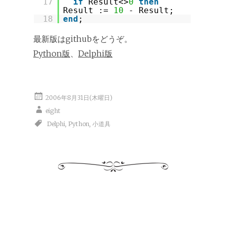
17
if
Result<>
0
then
Result :=
10
- Result;
18
end
;
最新版はgithubをどうぞ。
Python版
、
Delphi版
2006年8月31日(木曜日)
eight
Delphi
,
Python
,
小道具