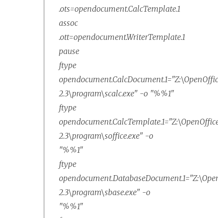
.ots=opendocument.CalcTemplate.1
assoc
.ott=opendocument.WriterTemplate.1
pause
ftype
opendocument.CalcDocument.1="Z:\OpenOffic
2.3\program\scalc.exe" -o "%%1"
ftype
opendocument.CalcTemplate.1="Z:\OpenOffice
2.3\program\soffice.exe" -o
"%%1"
ftype
opendocument.DatabaseDocument.1="Z:\OpenO
2.3\program\sbase.exe" -o
"%%1"