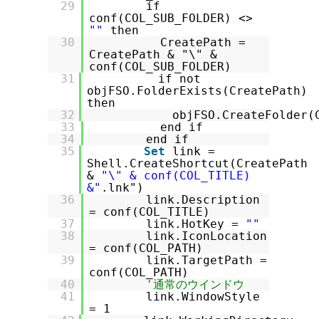
29
if
conf(COL_SUB_FOLDER) <>
""
then
30
CreatePath =
CreatePath & "\" &
conf(COL_SUB_FOLDER)
31
if not
objFSO.FolderExists(CreatePath)
then
32
objFSO.CreateFolder(
33
end if
34
end if
35
Set
link =
Shell.CreateShortcut(CreatePath
&
"\" & conf(COL_TITLE)
&"
.lnk")
36
link.Description
= conf(COL_TITLE)
37
link.HotKey =
""
38
link.IconLocation
= conf(COL_PATH)
39
link.TargetPath =
conf(COL_PATH)
40
'通常のウインドウ
41
link.WindowStyle
= 1