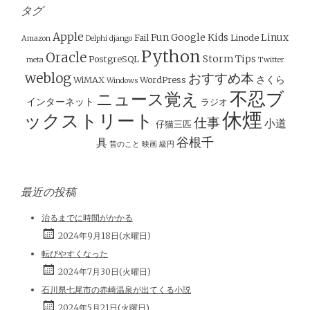
タグ
Apple
Fun
Google
Kids
Linux
Fail
Linode
Amazon
Delphi
django
Python
Oracle
Storm
Tips
PostgreSQL
meta
Twitter
weblog
おすすめ本
さくら
WiMAX
WordPress
Windows
不忍ブ
ニュース覚え
インターネット
ラジオ
休煙
ックストリート
仕事
小道
仔猫三匹
谷根千
具
昔のこと
映画
級円
最近の投稿
治るまでに時間がかかる
2024年9月18日(水曜日)
転びやすくなった
2024年7月30日(火曜日)
石川県七尾市の赤崎温泉が出てくる小説
2024年5月21日(火曜日)