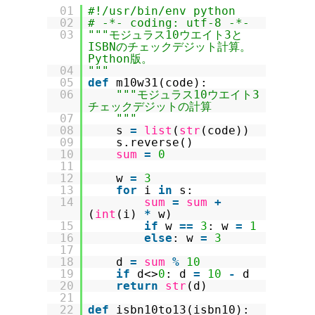
01
#!/usr/bin/env python
02
# -*- coding: utf-8 -*-
03
"""モジュラス10ウエイト3と
ISBNのチェックデジット計算。
Python版。
04
"""
05
def
m10w31(code):
06
"""モジュラス10ウエイト3
チェックデジットの計算
07
"""
08
s
=
list
(
str
(code))
09
s.reverse()
10
sum
=
0
11
12
w
=
3
13
for
i
in
s:
14
sum
=
sum
+
(
int
(i)
*
w)
15
if
w
=
=
3
: w
=
1
16
else
: w
=
3
17
18
d
=
sum
%
10
19
if
d<>
0
: d
=
10
-
d
20
return
str
(d)
21
22
def
isbn10to13(isbn10):