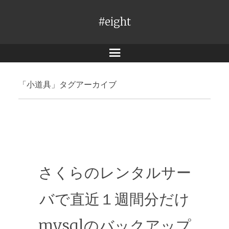
#eight
メ
ニ
「
小道具
」タグアーカイブ
ュ
ー
さくらのレンタルサー
バで直近１週間分だけ
mysqlのバックアップ