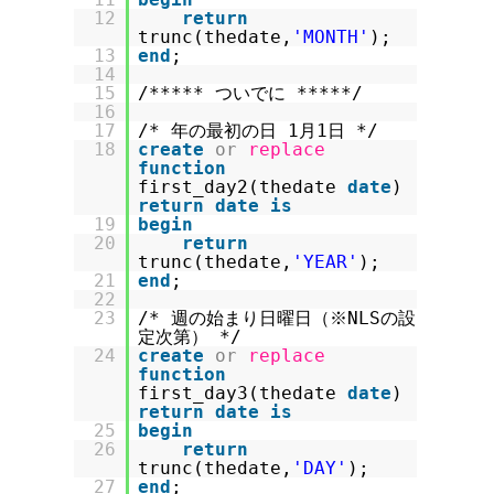
12
return
trunc(thedate,
'MONTH'
);
13
end
;
14
15
/***** ついでに *****/
16
17
/* 年の最初の日 1月1日 */
18
create
or
replace
function
first_day2(thedate
date
)
return
date
is
19
begin
20
return
trunc(thedate,
'YEAR'
);
21
end
;
22
23
/* 週の始まり日曜日（※NLSの設
定次第） */
24
create
or
replace
function
first_day3(thedate
date
)
return
date
is
25
begin
26
return
trunc(thedate,
'DAY'
);
27
end
;