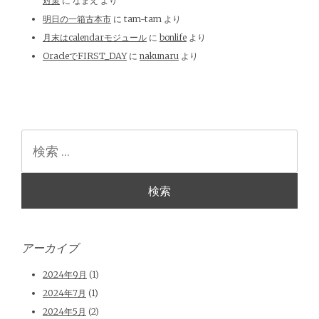
対策
に
なまえ
より
明日の一箱古本市
に
tam-tam
より
月末はcalendarモジュール
に
bonlife
より
OracleでFIRST_DAY
に
nakunaru
より
検
索
アーカイブ
2024年9月
(1)
2024年7月
(1)
2024年5月
(2)