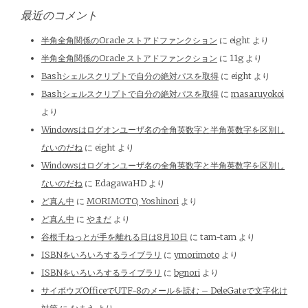
最近のコメント
半角全角関係のOracle ストアドファンクション
に
eight
より
半角全角関係のOracle ストアドファンクション
に
11g
より
Bashシェルスクリプトで自分の絶対パスを取得
に
eight
より
Bashシェルスクリプトで自分の絶対パスを取得
に
masaruyokoi
より
Windowsはログオンユーザ名の全角英数字と半角英数字を区別し
ないのだね
に
eight
より
Windowsはログオンユーザ名の全角英数字と半角英数字を区別し
ないのだね
に
EdagawaHD
より
ど真ん中
に
MORIMOTO, Yoshinori
より
ど真ん中
に
やまだ
より
谷根千ねっとが手を離れる日は8月10日
に
tam-tam
より
ISBNをいろいろするライブラリ
に
ymorimoto
より
ISBNをいろいろするライブラリ
に
bgnori
より
サイボウズOfficeでUTF-8のメールを読む – DeleGateで文字化け