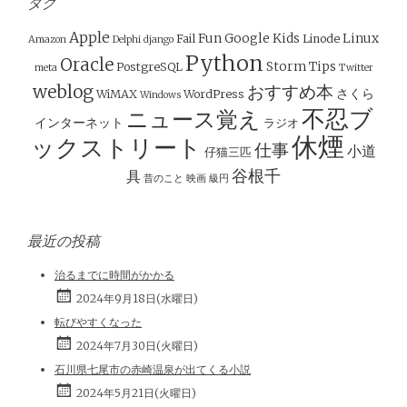
タグ
Apple
Fun
Google
Kids
Linux
Fail
Linode
Amazon
Delphi
django
Python
Oracle
Storm
Tips
PostgreSQL
meta
Twitter
weblog
おすすめ本
さくら
WiMAX
WordPress
Windows
不忍ブ
ニュース覚え
インターネット
ラジオ
休煙
ックストリート
仕事
小道
仔猫三匹
谷根千
具
昔のこと
映画
級円
最近の投稿
治るまでに時間がかかる
2024年9月18日(水曜日)
転びやすくなった
2024年7月30日(火曜日)
石川県七尾市の赤崎温泉が出てくる小説
2024年5月21日(火曜日)