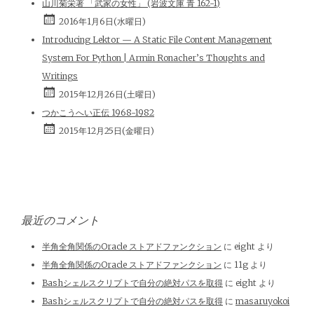
山川菊栄著 「武家の女性」 (岩波文庫 青 162-1)
2016年1月6日(水曜日)
Introducing Lektor — A Static File Content Management
System For Python | Armin Ronacher’s Thoughts and
Writings
2015年12月26日(土曜日)
つかこうへい正伝 1968-1982
2015年12月25日(金曜日)
最近のコメント
半角全角関係のOracle ストアドファンクション
に
eight
より
半角全角関係のOracle ストアドファンクション
に
11g
より
Bashシェルスクリプトで自分の絶対パスを取得
に
eight
より
Bashシェルスクリプトで自分の絶対パスを取得
に
masaruyokoi