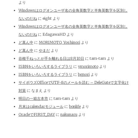
より
Windowsはログオンユーザ名の全角英数字と半角英数字を区別し
ないのだね
に
eight
より
Windowsはログオンユーザ名の全角英数字と半角英数字を区別し
ないのだね
に
EdagawaHD
より
ど真ん中
に
MORIMOTO, Yoshinori
より
ど真ん中
に
やまだ
より
谷根千ねっとが手を離れる日は8月10日
に
tam-tam
より
ISBNをいろいろするライブラリ
に
ymorimoto
より
ISBNをいろいろするライブラリ
に
bgnori
より
サイボウズOfficeでUTF-8のメールを読む – DeleGateで文字化け
対策
に
なまえ
より
明日の一箱古本市
に
tam-tam
より
月末はcalendarモジュール
に
bonlife
より
OracleでFIRST_DAY
に
nakunaru
より