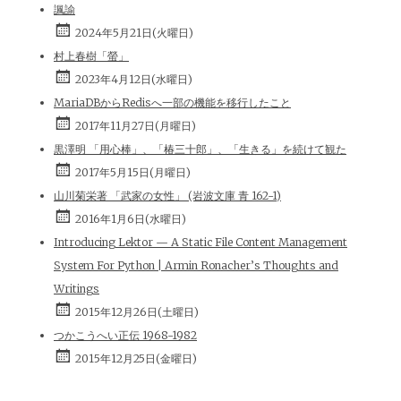
諷諭
2024年5月21日(火曜日)
村上春樹「螢」
2023年4月12日(水曜日)
MariaDBからRedisへ一部の機能を移行したこと
2017年11月27日(月曜日)
黒澤明 「用心棒」、「椿三十郎」、「生きる」を続けて観た
2017年5月15日(月曜日)
山川菊栄著 「武家の女性」 (岩波文庫 青 162-1)
2016年1月6日(水曜日)
Introducing Lektor — A Static File Content Management
System For Python | Armin Ronacher’s Thoughts and
Writings
2015年12月26日(土曜日)
つかこうへい正伝 1968-1982
2015年12月25日(金曜日)