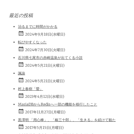
最近の投稿
治るまでに時間がかかる
2024年9月18日(水曜日)
転びやすくなった
2024年7月30日(火曜日)
石川県七尾市の赤崎温泉が出てくる小説
2024年5月21日(火曜日)
諷諭
2024年5月21日(火曜日)
村上春樹「螢」
2023年4月12日(水曜日)
MariaDBからRedisへ一部の機能を移行したこと
2017年11月27日(月曜日)
黒澤明 「用心棒」、「椿三十郎」、「生きる」を続けて観た
2017年5月15日(月曜日)