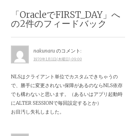
ナ
ビ
「
OracleでFIRST_DAY
」へ
ゲ
の2件のフィードバック
ー
シ
ョ
nakunaru
のコメント:
ン
1970年1月1日(木曜日) 09:00
NLSはクライアント単位でカスタムできちゃうの
で、勝手に変更されない保障があるのならNLS依存
でも構わないと思います。（あるいはアプリ起動時
にALTER SESSIONで毎回設定するとか）
お目汚し失礼しました。