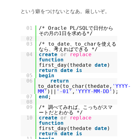
という癖をつけないとなあ。厳しいぞ。
01
/* Oracle PL/SQLで日付から
その月の1日を求める*/
02
03
/* to_date、to_charを使える
なら、考えればできる */
04
create
or
replace
function
first_day(thedate
date
)
return
date
is
05
begin
06
return
to_date(to_char(thedate,
'YYYY-
MM'
)||
'-01'
,
'YYYY-MM-DD'
);
07
end
;
08
09
/* 調べてみれば、こっちがスマ
ートだとわかる */
10
create
or
replace
function
first_day(thedate
date
)
return
date
is
11
begin