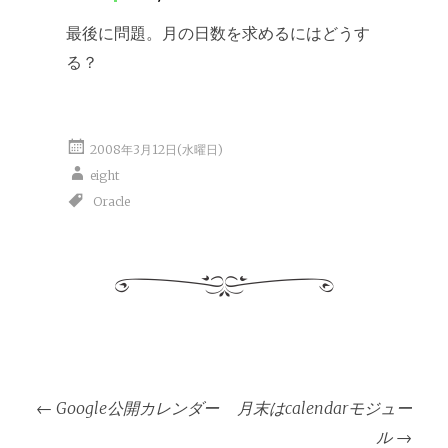
最後に問題。月の日数を求めるにはどうす
る？
2008年3月12日(水曜日)
eight
Oracle
投
←
Google公開カレンダー
月末はcalendarモジュー
稿
ル
→