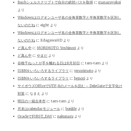
Bashシェルスクリプトで自分の絶対パスを取得
に
masaruyokoi
より
Windowsはログオンユーザ名の全角英数字と半角英数字を区別し
ないのだね
に
eight
より
Windowsはログオンユーザ名の全角英数字と半角英数字を区別し
ないのだね
に
EdagawaHD
より
ど真ん中
に
MORIMOTO, Yoshinori
より
ど真ん中
に
やまだ
より
谷根千ねっとが手を離れる日は8月10日
に
tam-tam
より
ISBNをいろいろするライブラリ
に
ymorimoto
より
ISBNをいろいろするライブラリ
に
bgnori
より
サイボウズOfficeでUTF-8のメールを読む – DeleGateで文字化け
対策
に
なまえ
より
明日の一箱古本市
に
tam-tam
より
月末はcalendarモジュール
に
bonlife
より
OracleでFIRST_DAY
に
nakunaru
より