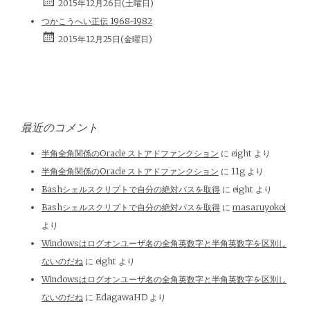
2015年12月26日(土曜日)
つかこうへい正伝 1968-1982
2015年12月25日(金曜日)
最近のコメント
半角全角関係のOracle ストアドファンクション
に
eight
より
半角全角関係のOracle ストアドファンクション
に
11g
より
Bashシェルスクリプトで自分の絶対パスを取得
に
eight
より
Bashシェルスクリプトで自分の絶対パスを取得
に
masaruyokoi
より
Windowsはログオンユーザ名の全角英数字と半角英数字を区別し
ないのだね
に
eight
より
Windowsはログオンユーザ名の全角英数字と半角英数字を区別し
ないのだね
に
EdagawaHD
より