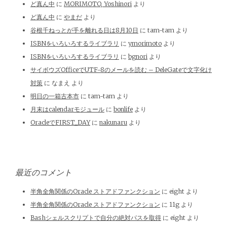
ど真ん中
に
MORIMOTO, Yoshinori
より
ど真ん中
に
やまだ
より
谷根千ねっとが手を離れる日は8月10日
に
tam-tam
より
ISBNをいろいろするライブラリ
に
ymorimoto
より
ISBNをいろいろするライブラリ
に
bgnori
より
サイボウズOfficeでUTF-8のメールを読む – DeleGateで文字化け
対策
に
なまえ
より
明日の一箱古本市
に
tam-tam
より
月末はcalendarモジュール
に
bonlife
より
OracleでFIRST_DAY
に
nakunaru
より
最近のコメント
半角全角関係のOracle ストアドファンクション
に
eight
より
半角全角関係のOracle ストアドファンクション
に
11g
より
Bashシェルスクリプトで自分の絶対パスを取得
に
eight
より