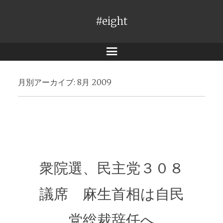
#eight
メ
ニ
月別アーカイブ:
8月 2009
ュ
ー
衆院選、民主党３０８
議席 麻生首相は自民
党総裁辞任へ