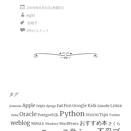
2009年8月6日(木曜日)
eight
谷根千
1件のコメント
タグ
Apple
Fun
Google
Kids
Linux
Fail
Linode
Amazon
Delphi
django
Python
Oracle
Storm
Tips
PostgreSQL
meta
Twitter
weblog
おすすめ本
さくら
WiMAX
WordPress
Windows