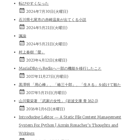
転びやすくなった
2024年7月30日(火曜日)
石川県七尾市の赤崎温泉が出てくる小説
2024年5月21日(火曜日)
諷諭
2024年5月21日(火曜日)
村上春樹「螢」
2023年4月12日(水曜日)
MariaDBからRedisへ一部の機能を移行したこと
2017年11月27日(月曜日)
黒澤明 「用心棒」、「椿三十郎」、「生きる」を続けて観た
2017年5月15日(月曜日)
山川菊栄著 「武家の女性」 (岩波文庫 青 162-1)
2016年1月6日(水曜日)
Introducing Lektor — A Static File Content Management
System For Python | Armin Ronacher’s Thoughts and
Writings