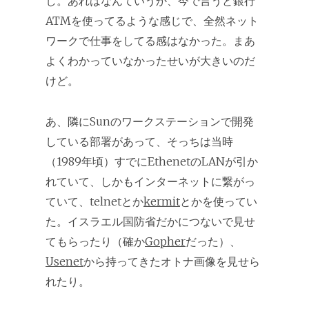
し。あれはなんていうか、今で言うと銀行
ATMを使ってるような感じで、全然ネット
ワークで仕事をしてる感はなかった。まあ
よくわかっていなかったせいが大きいのだ
けど。
あ、隣にSunのワークステーションで開発
している部署があって、そっちは当時
（1989年頃）すでにEthenetのLANが引か
れていて、しかもインターネットに繋がっ
ていて、telnetとか
kermit
とかを使ってい
た。イスラエル国防省だかにつないで見せ
てもらったり（確か
Gopher
だった）、
Usenet
から持ってきたオトナ画像を見せら
れたり。