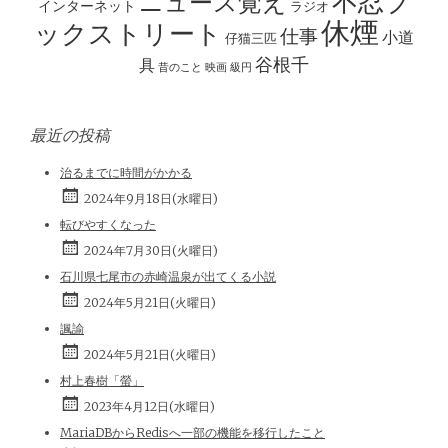
不忍ブ
ニュース覚え
インターネット
ラジオ
休煙
ックストリート
仕事
小道
仔猫三匹
谷根千
具
昔のこと
映画
級円
最近の投稿
治るまでに時間がかかる
2024年9月18日(水曜日)
転びやすくなった
2024年7月30日(火曜日)
石川県七尾市の赤崎温泉が出てくる小説
2024年5月21日(火曜日)
諷諭
2024年5月21日(火曜日)
村上春樹「螢」
2023年4月12日(水曜日)
MariaDBからRedisへ一部の機能を移行したこと