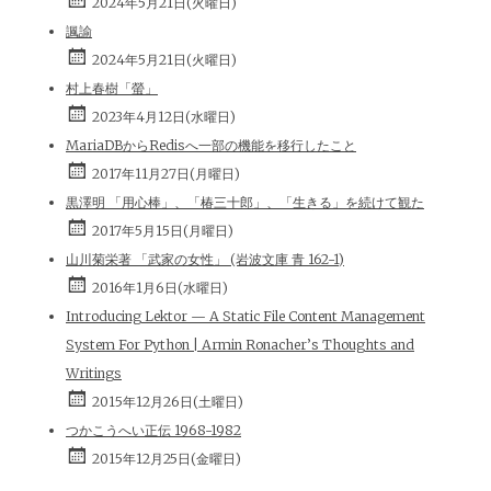
2024年5月21日(火曜日)
諷諭
2024年5月21日(火曜日)
村上春樹「螢」
2023年4月12日(水曜日)
MariaDBからRedisへ一部の機能を移行したこと
2017年11月27日(月曜日)
黒澤明 「用心棒」、「椿三十郎」、「生きる」を続けて観た
2017年5月15日(月曜日)
山川菊栄著 「武家の女性」 (岩波文庫 青 162-1)
2016年1月6日(水曜日)
Introducing Lektor — A Static File Content Management
System For Python | Armin Ronacher’s Thoughts and
Writings
2015年12月26日(土曜日)
つかこうへい正伝 1968-1982
2015年12月25日(金曜日)