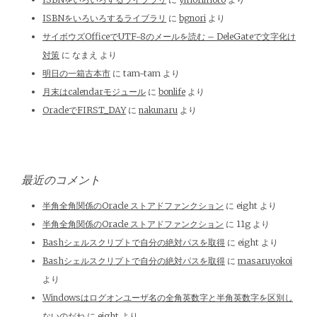
ISBNをいろいろするライブラリ
に
bgnori
より
サイボウズOfficeでUTF-8のメールを読む – DeleGateで文字化け
対策
に
なまえ
より
明日の一箱古本市
に
tam-tam
より
月末はcalendarモジュール
に
bonlife
より
OracleでFIRST_DAY
に
nakunaru
より
最近のコメント
半角全角関係のOracle ストアドファンクション
に
eight
より
半角全角関係のOracle ストアドファンクション
に
11g
より
Bashシェルスクリプトで自分の絶対パスを取得
に
eight
より
Bashシェルスクリプトで自分の絶対パスを取得
に
masaruyokoi
より
Windowsはログオンユーザ名の全角英数字と半角英数字を区別し
ないのだね
に
eight
より