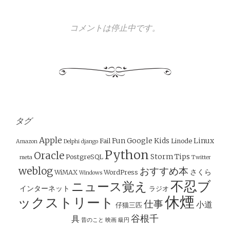
コメントは停止中です。
タグ
Apple
Fun
Google
Kids
Linux
Fail
Linode
Amazon
Delphi
django
Python
Oracle
Storm
Tips
PostgreSQL
meta
Twitter
weblog
おすすめ本
さくら
WiMAX
WordPress
Windows
不忍ブ
ニュース覚え
インターネット
ラジオ
休煙
ックストリート
仕事
小道
仔猫三匹
谷根千
具
昔のこと
映画
級円