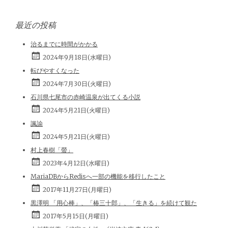
最近の投稿
治るまでに時間がかかる
2024年9月18日(水曜日)
転びやすくなった
2024年7月30日(火曜日)
石川県七尾市の赤崎温泉が出てくる小説
2024年5月21日(火曜日)
諷諭
2024年5月21日(火曜日)
村上春樹「螢」
2023年4月12日(水曜日)
MariaDBからRedisへ一部の機能を移行したこと
2017年11月27日(月曜日)
黒澤明 「用心棒」、「椿三十郎」、「生きる」を続けて観た
2017年5月15日(月曜日)