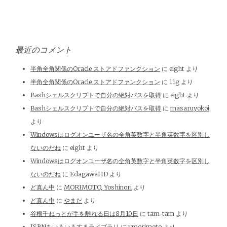
最近のコメント
半角全角関係のOracle ストアドファンクション
に
eight
より
半角全角関係のOracle ストアドファンクション
に
11g
より
Bashシェルスクリプトで自分の絶対パスを取得
に
eight
より
Bashシェルスクリプトで自分の絶対パスを取得
に
masaruyokoi
より
Windowsはログオンユーザ名の全角英数字と半角英数字を区別し
ないのだね
に
eight
より
Windowsはログオンユーザ名の全角英数字と半角英数字を区別し
ないのだね
に
EdagawaHD
より
ど真ん中
に
MORIMOTO, Yoshinori
より
ど真ん中
に
やまだ
より
谷根千ねっとが手を離れる日は8月10日
に
tam-tam
より
ISBNをいろいろするライブラリ
に
ymorimoto
より