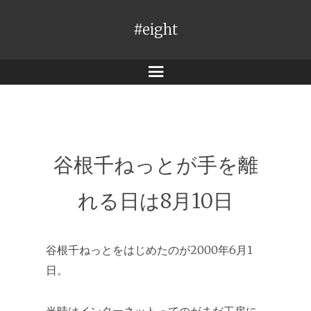
#eight
メ
ニ
ュ
ー
谷根千ねっとが手を離
れる日は8月10日
谷根千ねっとをはじめたのが2000年6月1
日。