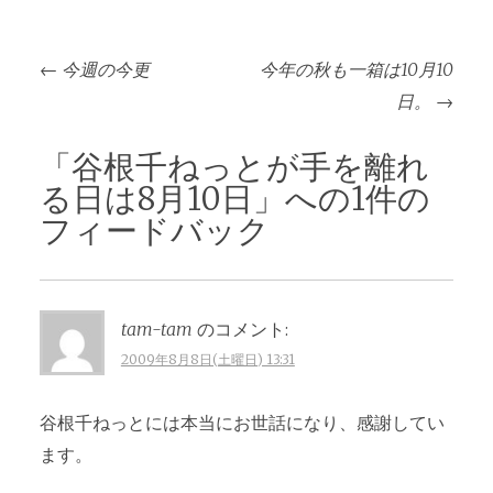
投
←
今週の今更
今年の秋も一箱は10月10
稿
日。
→
ナ
ビ
「
谷根千ねっとが手を離れ
ゲ
る日は8月10日
」への1件の
ー
フィードバック
シ
ョ
ン
tam-tam
のコメント:
2009年8月8日(土曜日) 13:31
谷根千ねっとには本当にお世話になり、感謝してい
ます。