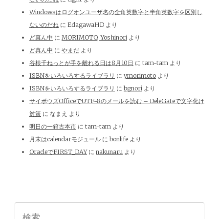
Windowsはログオンユーザ名の全角英数字と半角英数字を区別し
ないのだね
に
EdagawaHD
より
ど真ん中
に
MORIMOTO, Yoshinori
より
ど真ん中
に
やまだ
より
谷根千ねっとが手を離れる日は8月10日
に
tam-tam
より
ISBNをいろいろするライブラリ
に
ymorimoto
より
ISBNをいろいろするライブラリ
に
bgnori
より
サイボウズOfficeでUTF-8のメールを読む – DeleGateで文字化け
対策
に
なまえ
より
明日の一箱古本市
に
tam-tam
より
月末はcalendarモジュール
に
bonlife
より
OracleでFIRST_DAY
に
nakunaru
より
検