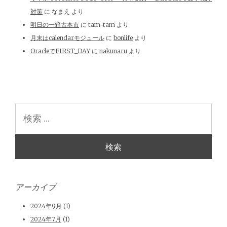
対策
に
なまえ
より
明日の一箱古本市
に
tam-tam
より
月末はcalendarモジュール
に
bonlife
より
OracleでFIRST_DAY
に
nakunaru
より
検
索
アーカイブ
2024年9月
(1)
2024年7月
(1)