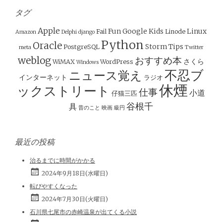
タグ
Apple
Fun
Google
Kids
Linux
Fail
Linode
Amazon
Delphi
django
Python
Oracle
Storm
Tips
PostgreSQL
meta
Twitter
weblog
おすすめ本
さくら
WiMAX
WordPress
Windows
不忍ブ
ニュース覚え
インターネット
ラジオ
休煙
ックストリート
仕事
小道
仔猫三匹
谷根千
具
昔のこと
映画
級円
最近の投稿
治るまでに時間がかかる
2024年9月18日(水曜日)
転びやすくなった
2024年7月30日(火曜日)
石川県七尾市の赤崎温泉が出てくる小説