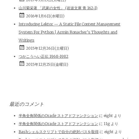
山川菊栄著 「武家の女性」 (岩波文庫 青 162-1)
2016年1月6日(水曜日)
Introducing Lektor — A Static File Content Management
System For Python | Armin Ronacher’s Thoughts and
Writings
2015年12月26日(土曜日)
つかこうへい正伝 1968-1982
2015年12月25日(金曜日)
最近のコメント
半角全角関係のOracle ストアドファンクション
に
eight
より
半角全角関係のOracle ストアドファンクション
に
11g
より
Bashシェルスクリプトで自分の絶対パスを取得
に
eight
より