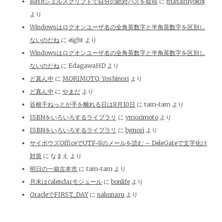
Bashシェルスクリプトで自分の絶対パスを取得
に
masaruyokoi
より
Windowsはログオンユーザ名の全角英数字と半角英数字を区別し
ないのだね
に
eight
より
Windowsはログオンユーザ名の全角英数字と半角英数字を区別し
ないのだね
に
EdagawaHD
より
ど真ん中
に
MORIMOTO, Yoshinori
より
ど真ん中
に
やまだ
より
谷根千ねっとが手を離れる日は8月10日
に
tam-tam
より
ISBNをいろいろするライブラリ
に
ymorimoto
より
ISBNをいろいろするライブラリ
に
bgnori
より
サイボウズOfficeでUTF-8のメールを読む – DeleGateで文字化け
対策
に
なまえ
より
明日の一箱古本市
に
tam-tam
より
月末はcalendarモジュール
に
bonlife
より
OracleでFIRST_DAY
に
nakunaru
より