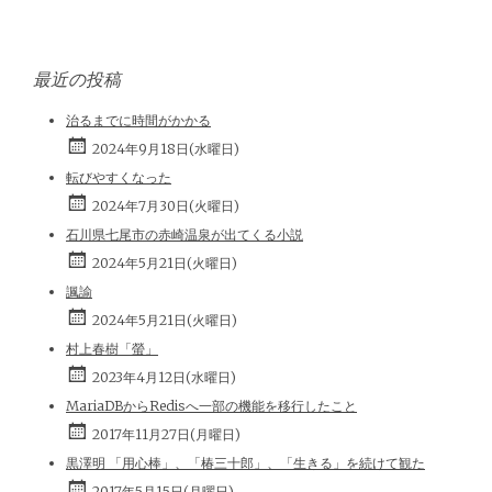
最近の投稿
治るまでに時間がかかる
2024年9月18日(水曜日)
転びやすくなった
2024年7月30日(火曜日)
石川県七尾市の赤崎温泉が出てくる小説
2024年5月21日(火曜日)
諷諭
2024年5月21日(火曜日)
村上春樹「螢」
2023年4月12日(水曜日)
MariaDBからRedisへ一部の機能を移行したこと
2017年11月27日(月曜日)
黒澤明 「用心棒」、「椿三十郎」、「生きる」を続けて観た
2017年5月15日(月曜日)