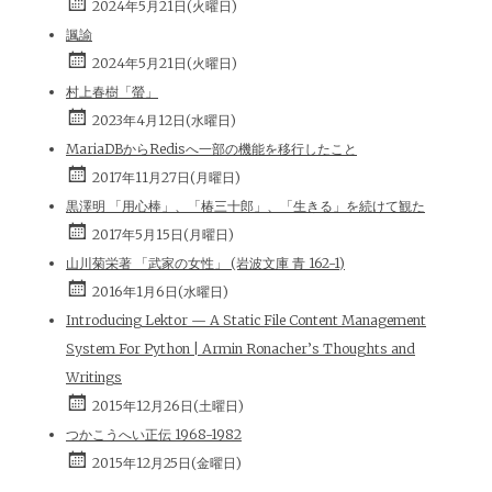
2024年5月21日(火曜日)
諷諭
2024年5月21日(火曜日)
村上春樹「螢」
2023年4月12日(水曜日)
MariaDBからRedisへ一部の機能を移行したこと
2017年11月27日(月曜日)
黒澤明 「用心棒」、「椿三十郎」、「生きる」を続けて観た
2017年5月15日(月曜日)
山川菊栄著 「武家の女性」 (岩波文庫 青 162-1)
2016年1月6日(水曜日)
Introducing Lektor — A Static File Content Management
System For Python | Armin Ronacher’s Thoughts and
Writings
2015年12月26日(土曜日)
つかこうへい正伝 1968-1982
2015年12月25日(金曜日)