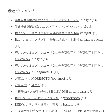
最近のコメント
半角全角関係のOracle ストアドファンクション
に
eight
より
半角全角関係のOracle ストアドファンクション
に
11g
より
Bashシェルスクリプトで自分の絶対パスを取得
に
eight
より
Bashシェルスクリプトで自分の絶対パスを取得
に
masaruyokoi
より
Windowsはログオンユーザ名の全角英数字と半角英数字を区別し
ないのだね
に
eight
より
Windowsはログオンユーザ名の全角英数字と半角英数字を区別し
ないのだね
に
EdagawaHD
より
ど真ん中
に
MORIMOTO, Yoshinori
より
ど真ん中
に
やまだ
より
谷根千ねっとが手を離れる日は8月10日
に
tam-tam
より
ISBNをいろいろするライブラリ
に
ymorimoto
より
ISBNをいろいろするライブラリ
に
bgnori
より
サイボウズOfficeでUTF-8のメールを読む – DeleGateで文字化け