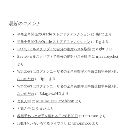
最近のコメント
半角全角関係のOracle ストアドファンクション
に
eight
より
半角全角関係のOracle ストアドファンクション
に
11g
より
Bashシェルスクリプトで自分の絶対パスを取得
に
eight
より
Bashシェルスクリプトで自分の絶対パスを取得
に
masaruyokoi
より
Windowsはログオンユーザ名の全角英数字と半角英数字を区別し
ないのだね
に
eight
より
Windowsはログオンユーザ名の全角英数字と半角英数字を区別し
ないのだね
に
EdagawaHD
より
ど真ん中
に
MORIMOTO, Yoshinori
より
ど真ん中
に
やまだ
より
谷根千ねっとが手を離れる日は8月10日
に
tam-tam
より
ISBNをいろいろするライブラリ
に
ymorimoto
より