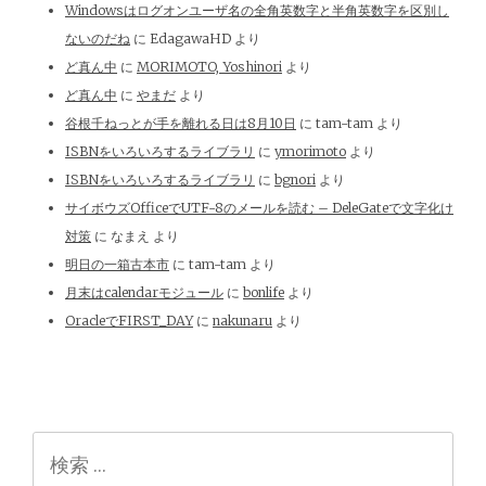
Windowsはログオンユーザ名の全角英数字と半角英数字を区別し
ないのだね
に
EdagawaHD
より
ど真ん中
に
MORIMOTO, Yoshinori
より
ど真ん中
に
やまだ
より
谷根千ねっとが手を離れる日は8月10日
に
tam-tam
より
ISBNをいろいろするライブラリ
に
ymorimoto
より
ISBNをいろいろするライブラリ
に
bgnori
より
サイボウズOfficeでUTF-8のメールを読む – DeleGateで文字化け
対策
に
なまえ
より
明日の一箱古本市
に
tam-tam
より
月末はcalendarモジュール
に
bonlife
より
OracleでFIRST_DAY
に
nakunaru
より
検
索