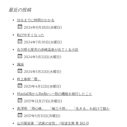
最近の投稿
治るまでに時間がかかる
2024年9月18日(水曜日)
転びやすくなった
2024年7月30日(火曜日)
石川県七尾市の赤崎温泉が出てくる小説
2024年5月21日(火曜日)
諷諭
2024年5月21日(火曜日)
村上春樹「螢」
2023年4月12日(水曜日)
MariaDBからRedisへ一部の機能を移行したこと
2017年11月27日(月曜日)
黒澤明 「用心棒」、「椿三十郎」、「生きる」を続けて観た
2017年5月15日(月曜日)
山川菊栄著 「武家の女性」 (岩波文庫 青 162-1)