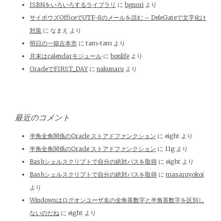
ISBNをいろいろするライブラリ
に
bgnori
より
サイボウズOfficeでUTF-8のメールを読む – DeleGateで文字化け
対策
に
なまえ
より
明日の一箱古本市
に
tam-tam
より
月末はcalendarモジュール
に
bonlife
より
OracleでFIRST_DAY
に
nakunaru
より
最近のコメント
半角全角関係のOracle ストアドファンクション
に
eight
より
半角全角関係のOracle ストアドファンクション
に
11g
より
Bashシェルスクリプトで自分の絶対パスを取得
に
eight
より
Bashシェルスクリプトで自分の絶対パスを取得
に
masaruyokoi
より
Windowsはログオンユーザ名の全角英数字と半角英数字を区別し
ないのだね
に
eight
より