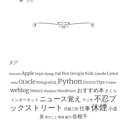
休煙
タグ
Apple
Fun
Google
Kids
Linux
Fail
Linode
Amazon
Delphi
django
Python
Oracle
Storm
Tips
PostgreSQL
meta
Twitter
weblog
おすすめ本
さくら
WiMAX
WordPress
Windows
不忍ブ
ニュース覚え
インターネット
ラジオ
休煙
ックストリート
仕事
小道
仔猫三匹
谷根千
具
昔のこと
映画
級円