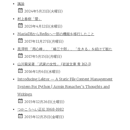
諷諭
2024年5月21日(火曜日)
村上春樹「螢」
2023年4月12日(水曜日)
MariaDBからRedisへ一部の機能を移行したこと
2017年11月27日(月曜日)
黒澤明 「用心棒」、「椿三十郎」、「生きる」を続けて観た
2017年5月15日(月曜日)
山川菊栄著 「武家の女性」 (岩波文庫 青 162-1)
2016年1月6日(水曜日)
Introducing Lektor — A Static File Content Management
System For Python | Armin Ronacher’s Thoughts and
Writings
2015年12月26日(土曜日)
つかこうへい正伝 1968-1982
2015年12月25日(金曜日)