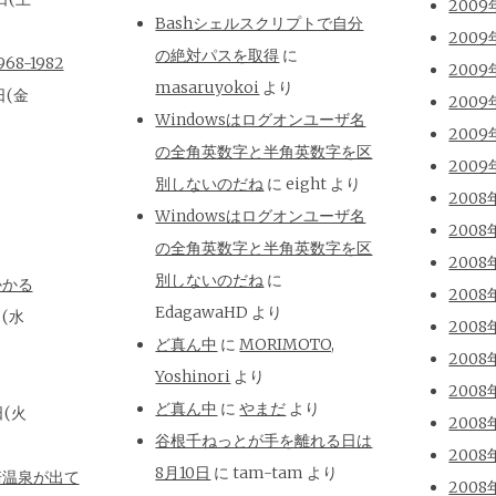
2009
Bashシェルスクリプトで自分
2009
の絶対パスを取得
に
8-1982
2009
masaruyokoi
より
日(金
2009
Windowsはログオンユーザ名
2009
の全角英数字と半角英数字を区
2009
別しないのだね
に
eight
より
2008
Windowsはログオンユーザ名
2008
の全角英数字と半角英数字を区
2008
別しないのだね
に
かかる
2008
EdagawaHD
より
日(水
2008
ど真ん中
に
MORIMOTO,
2008
Yoshinori
より
2008
ど真ん中
に
やまだ
より
日(火
2008
谷根千ねっとが手を離れる日は
2008
8月10日
に
tam-tam
より
崎温泉が出て
2008