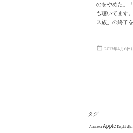
のをやめた。
も聴いてます
ス族」の終了
2013年4月6日
タグ
Apple
Amazon
Delphi
dja