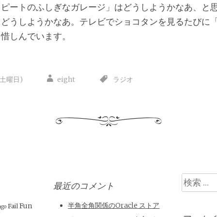
「ピートのふしぎなガレージ」はどうしようかなあ、と
。どうしようかなあ。テレビでショコタンを見るたびに
を惜しんでいます。
(土曜日)
eight
ラジオ
検
最近のコメント
索
半角全角関係のOracle ストア
Fun
Fail
ngo