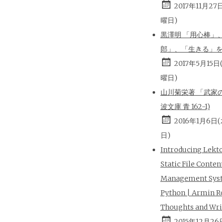
2017年11月27
曜日)
黒澤明 「用心棒」
郎」、「生きる」
2017年5月15日
曜日)
山川菊栄著 「武家の
波文庫 青 162-1)
2016年1月6日
日)
Introducing Lekt
Static File Conten
Management Sys
Python | Armin R
Thoughts and Wri
2015年12月26