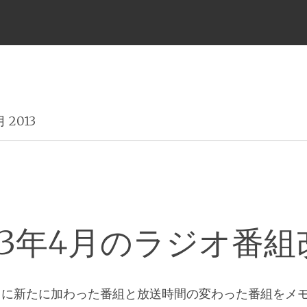
メ
ニ
月 2013
ュ
ー
013年4月のラジオ番組
トに新たに加わった番組と放送時間の変わった番組をメ