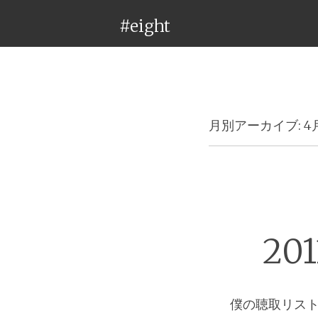
#eight
月別アーカイブ:
4
2
僕の聴取リス