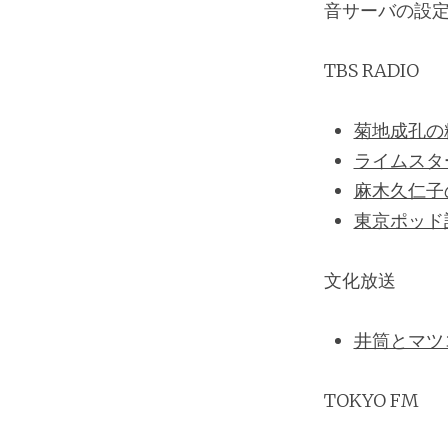
音サーバの設
TBS RADIO
菊地成孔の
ライムスタ
麻木久仁子
東京ポッド
文化放送
井筒とマツコ 
TOKYO FM