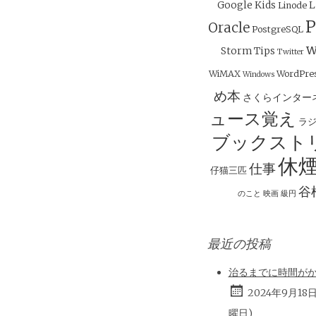
Google
Kids
L
Linode
P
Oracle
PostgreSQL
w
Storm
Tips
Twitter
WiMAX
WordPre
Windows
め本
さくらインター
ュース覚え
ラ
ブックスト
休
仕事
仔猫三匹
谷
のこと
映画
級円
最近の投稿
治るまでに時間が
2024年9月18
曜日)