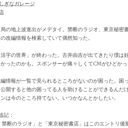
しぎなガレージ
店
可局の地上波進出がメデタイ。禁断のラジオ、東京秘密
回の改編情報を検索していて偶然知った。
「活字の世界」が終わった。古井由吉が出てきたり僕は
なかったのかも。スポンサーが痛々しくてCMがひどかっ
改編情報が一覧で見られるところがないのが困った。困
て公開すると他の困ってる人を助けることができるんだ
ョンは今のところ持てない。いつかなんとかしたい。
日追記：
 禁断のラジオ」と「東京秘密書店」はこのエントリ後