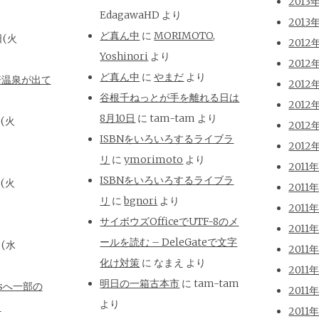
2013
EdagawaHD
より
2013
ど真ん中
に
MORIMOTO,
日(火
2012
Yoshinori
より
2012
ど真ん中
に
やまだ
より
崎温泉が出て
2012
谷根千ねっとが手を離れる日は
2012
8月10日
に
tam-tam
より
日(火
2012
ISBNをいろいろするライブラ
2012
リ
に
ymorimoto
より
2011
ISBNをいろいろするライブラ
日(火
2011
リ
に
bgnori
より
2011
サイボウズOfficeでUTF-8のメ
2011
ールを読む – DeleGateで文字
日(水
2011
化け対策
に
なまえ
より
2011
明日の一箱古本市
に
tam-tam
isへ一部の
2011
より
と
2011