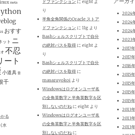
アーカイ
ドファンクション
に
eight
よ
inux
meta
ython
り
2024
半角全角関係のOracle ストア
eblog
2024
ドファンクション
に
11g
より
おすす
2024
ss
Bashシェルスクリプトで自分
ニ
2023
ネット
の絶対パスを取得
に
eight
よ
不忍
2017
ジオ
り
2017
リート
Bashシェルスクリプトで自分
2016
煙
の絶対パスを取得
に
小道具
昔
2015
masaruyokoi
より
根千
2015
Windowsはログオンユーザ名
2015
の全角英数字と半角英数字を区
2015
別しないのだね
に
eight
より
2013
Windowsはログオンユーザ名
かかる
2013
の全角英数字と半角英数字を区
日(水
2013
別しないのだね
に