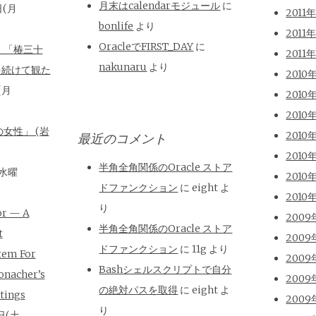
月末はcalendarモジュール
に
日(月
2011
bonlife
より
2011
OracleでFIRST_DAY
に
、「椿三十
2011
nakunaru
より
を続けて観た
2010
(月
2010
2010
女性」 (岩
2010
最近のコメント
2010
半角全角関係のOracle ストア
(水曜
2010
ドファンクション
に
eight
よ
2010
り
or — A
2009
半角全角関係のOracle ストア
t
2009
ドファンクション
に
11g
より
tem For
2009
Bashシェルスクリプトで自分
onacher’s
2009
の絶対パスを取得
に
eight
よ
tings
2009
り
日(土