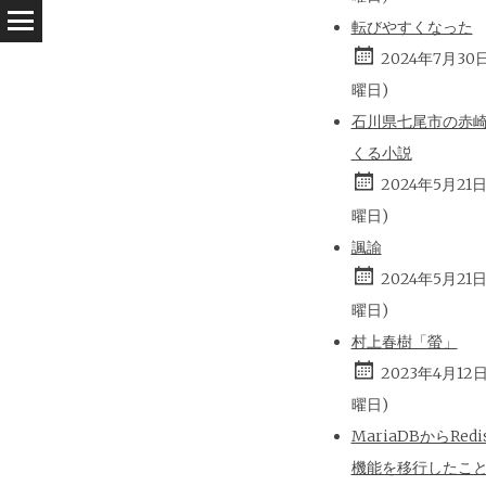
転びやすくなった
2024年7月30
曜日)
石川県七尾市の赤
くる小説
2024年5月21
曜日)
諷諭
2024年5月21
曜日)
村上春樹「螢」
2023年4月12
曜日)
MariaDBからRed
機能を移行したこ