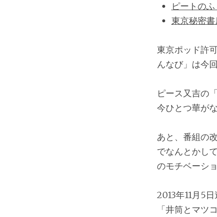
ピートのふ
東京秘密書
東京ポッド許
んなび」は今
ピース又吉の
今ひとつ華が
あと、番組の
でなんとかし
のモチベーシ
2013年11月5
「井筒とマツコ