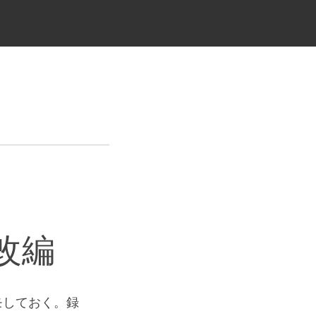
改編
モしておく。録