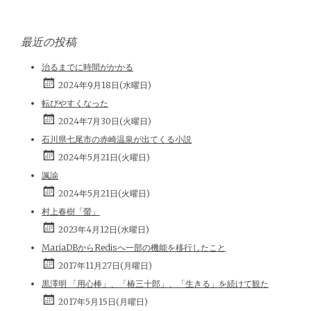
最近の投稿
治るまでに時間がかかる
2024年9月18日(水曜日)
転びやすくなった
2024年7月30日(火曜日)
石川県七尾市の赤崎温泉が出てくる小説
2024年5月21日(火曜日)
諷諭
2024年5月21日(火曜日)
村上春樹「螢」
2023年4月12日(水曜日)
MariaDBからRedisへ一部の機能を移行したこと
2017年11月27日(月曜日)
黒澤明 「用心棒」、「椿三十郎」、「生きる」を続けて観た
2017年5月15日(月曜日)