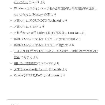
ないのだね
に
eight
より
Windowsはログオンユーザ名の全角英数字と半角英数字を区別し
ないのだね
に
EdagawaHD
より
ど真ん中
に
MORIMOTO, Yoshinori
より
ど真ん中
に
やまだ
より
谷根千ねっとが手を離れる日は8月10日
に
tam-tam
より
ISBNをいろいろするライブラリ
に
ymorimoto
より
ISBNをいろいろするライブラリ
に
bgnori
より
サイボウズOfficeでUTF-8のメールを読む – DeleGateで文字化け
対策
に
なまえ
より
明日の一箱古本市
に
tam-tam
より
月末はcalendarモジュール
に
bonlife
より
OracleでFIRST_DAY
に
nakunaru
より
検