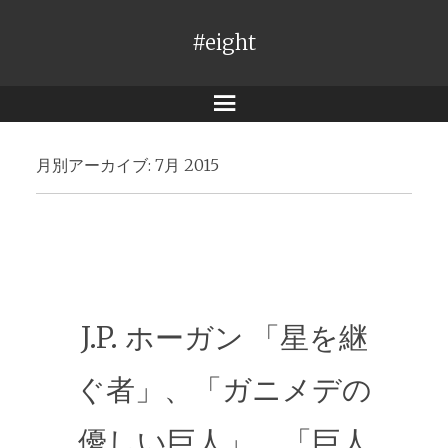
#eight
メ
ニ
月別アーカイブ:
7月 2015
ュ
ー
J.P. ホーガン 「星を継
ぐ者」、「ガニメデの
優しい巨人」、「巨人