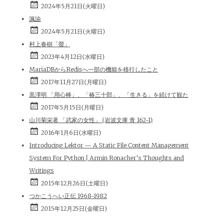
2024年5月21日(火曜日)
諷諭
2024年5月21日(火曜日)
村上春樹「螢」
2023年4月12日(水曜日)
MariaDBからRedisへ一部の機能を移行したこと
2017年11月27日(月曜日)
黒澤明 「用心棒」、「椿三十郎」、「生きる」を続けて観た
2017年5月15日(月曜日)
山川菊栄著 「武家の女性」 (岩波文庫 青 162-1)
2016年1月6日(水曜日)
Introducing Lektor — A Static File Content Management
System For Python | Armin Ronacher’s Thoughts and
Writings
2015年12月26日(土曜日)
つかこうへい正伝 1968-1982
2015年12月25日(金曜日)