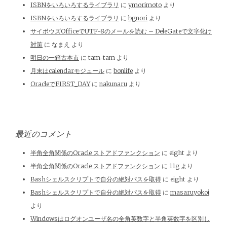
ISBNをいろいろするライブラリ
に
ymorimoto
より
ISBNをいろいろするライブラリ
に
bgnori
より
サイボウズOfficeでUTF-8のメールを読む – DeleGateで文字化け
対策
に
なまえ
より
明日の一箱古本市
に
tam-tam
より
月末はcalendarモジュール
に
bonlife
より
OracleでFIRST_DAY
に
nakunaru
より
最近のコメント
半角全角関係のOracle ストアドファンクション
に
eight
より
半角全角関係のOracle ストアドファンクション
に
11g
より
Bashシェルスクリプトで自分の絶対パスを取得
に
eight
より
Bashシェルスクリプトで自分の絶対パスを取得
に
masaruyokoi
より
Windowsはログオンユーザ名の全角英数字と半角英数字を区別し