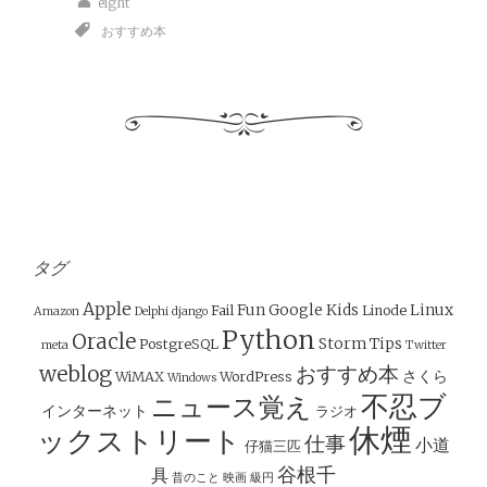
eight
おすすめ本
タグ
Apple
Fun
Google
Kids
Linux
Fail
Linode
Amazon
Delphi
django
Python
Oracle
Storm
Tips
PostgreSQL
meta
Twitter
weblog
おすすめ本
さくら
WiMAX
WordPress
Windows
不忍ブ
ニュース覚え
インターネット
ラジオ
休煙
ックストリート
仕事
小道
仔猫三匹
谷根千
具
昔のこと
映画
級円