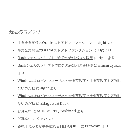
最近のコメント
半角全角関係のOracle ストアドファンクション
に
eight
より
半角全角関係のOracle ストアドファンクション
に
11g
より
Bashシェルスクリプトで自分の絶対パスを取得
に
eight
より
Bashシェルスクリプトで自分の絶対パスを取得
に
masaruyokoi
より
Windowsはログオンユーザ名の全角英数字と半角英数字を区別し
ないのだね
に
eight
より
Windowsはログオンユーザ名の全角英数字と半角英数字を区別し
ないのだね
に
EdagawaHD
より
ど真ん中
に
MORIMOTO, Yoshinori
より
ど真ん中
に
やまだ
より
谷根千ねっとが手を離れる日は8月10日
に
tam-tam
より