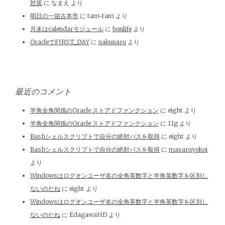
対策
に
なまえ
より
明日の一箱古本市
に
tam-tam
より
月末はcalendarモジュール
に
bonlife
より
OracleでFIRST_DAY
に
nakunaru
より
最近のコメント
半角全角関係のOracle ストアドファンクション
に
eight
より
半角全角関係のOracle ストアドファンクション
に
11g
より
Bashシェルスクリプトで自分の絶対パスを取得
に
eight
より
Bashシェルスクリプトで自分の絶対パスを取得
に
masaruyokoi
より
Windowsはログオンユーザ名の全角英数字と半角英数字を区別し
ないのだね
に
eight
より
Windowsはログオンユーザ名の全角英数字と半角英数字を区別し
ないのだね
に
EdagawaHD
より