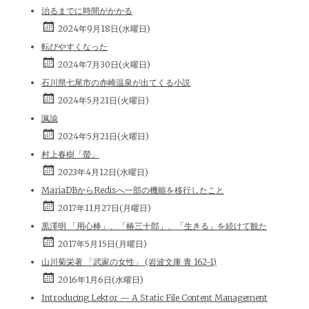
治るまでに時間がかかる
2024年9月18日(水曜日)
転びやすくなった
2024年7月30日(火曜日)
石川県七尾市の赤崎温泉が出てくる小説
2024年5月21日(火曜日)
諷諭
2024年5月21日(火曜日)
村上春樹「螢」
2023年4月12日(水曜日)
MariaDBからRedisへ一部の機能を移行したこと
2017年11月27日(月曜日)
黒澤明 「用心棒」、「椿三十郎」、「生きる」を続けて観た
2017年5月15日(月曜日)
山川菊栄著 「武家の女性」 (岩波文庫 青 162-1)
2016年1月6日(水曜日)
Introducing Lektor — A Static File Content Management