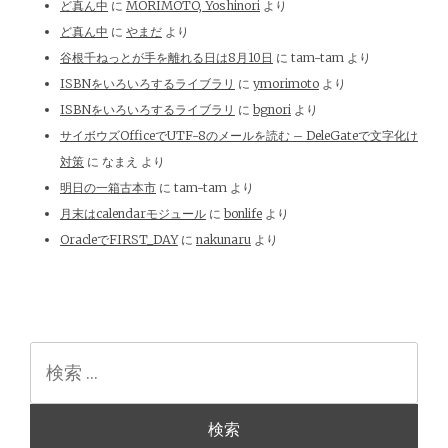
ど真ん中
に
MORIMOTO, Yoshinori
より
ど真ん中
に
やまだ
より
谷根千ねっとが手を離れる日は8月10日
に
tam-tam
より
ISBNをいろいろするライブラリ
に
ymorimoto
より
ISBNをいろいろするライブラリ
に
bgnori
より
サイボウズOfficeでUTF-8のメールを読む – DeleGateで文字化け
対策
に
なまえ
より
明日の一箱古本市
に
tam-tam
より
月末はcalendarモジュール
に
bonlife
より
OracleでFIRST_DAY
に
nakunaru
より
検
索