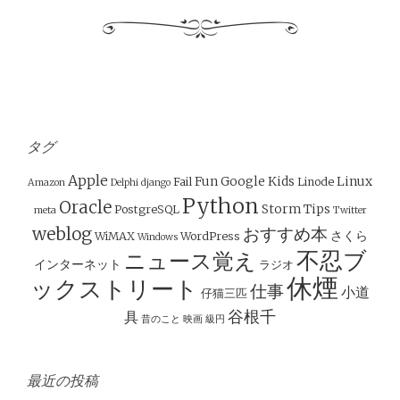
タグ
Apple
Fun
Google
Kids
Linux
Fail
Linode
Amazon
Delphi
django
Python
Oracle
Storm
Tips
PostgreSQL
meta
Twitter
weblog
おすすめ本
さくら
WiMAX
WordPress
Windows
不忍ブ
ニュース覚え
インターネット
ラジオ
休煙
ックストリート
仕事
小道
仔猫三匹
谷根千
具
昔のこと
映画
級円
最近の投稿