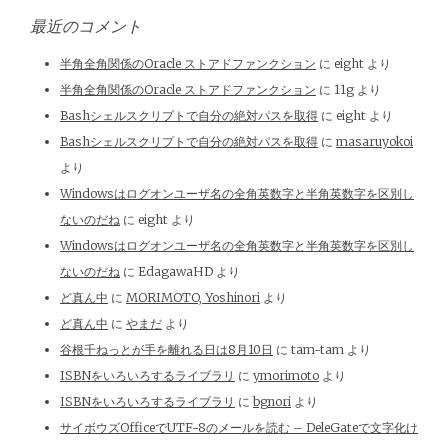
最近のコメント
半角全角関係のOracle ストアドファンクション
に
eight
より
半角全角関係のOracle ストアドファンクション
に
11g
より
Bashシェルスクリプトで自分の絶対パスを取得
に
eight
より
Bashシェルスクリプトで自分の絶対パスを取得
に
masaruyokoi
より
Windowsはログオンユーザ名の全角英数字と半角英数字を区別し
ないのだね
に
eight
より
Windowsはログオンユーザ名の全角英数字と半角英数字を区別し
ないのだね
に
EdagawaHD
より
ど真ん中
に
MORIMOTO, Yoshinori
より
ど真ん中
に
やまだ
より
谷根千ねっとが手を離れる日は8月10日
に
tam-tam
より
ISBNをいろいろするライブラリ
に
ymorimoto
より
ISBNをいろいろするライブラリ
に
bgnori
より
サイボウズOfficeでUTF-8のメールを読む – DeleGateで文字化け