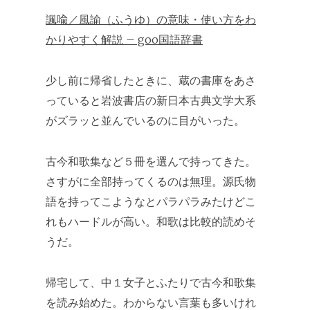
諷喩／風諭（ふうゆ）の意味・使い方をわ
かりやすく解説 – goo国語辞書
少し前に帰省したときに、蔵の書庫をあさ
っていると岩波書店の新日本古典文学大系
がズラッと並んでいるのに目がいった。
古今和歌集など５冊を選んで持ってきた。
さすがに全部持ってくるのは無理。源氏物
語を持ってこようなとパラパラみたけどこ
れもハードルが高い。和歌は比較的読めそ
うだ。
帰宅して、中１女子とふたりで古今和歌集
を読み始めた。わからない言葉も多いけれ