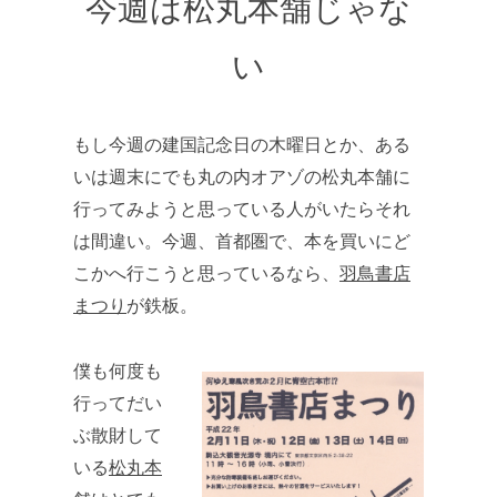
今週は松丸本舗じゃな
い
もし今週の建国記念日の木曜日とか、ある
いは週末にでも丸の内オアゾの松丸本舗に
行ってみようと思っている人がいたらそれ
は間違い。今週、首都圏で、本を買いにど
こかへ行こうと思っているなら、
羽鳥書店
まつり
が鉄板。
僕も何度も
行ってだい
ぶ散財して
いる
松丸本