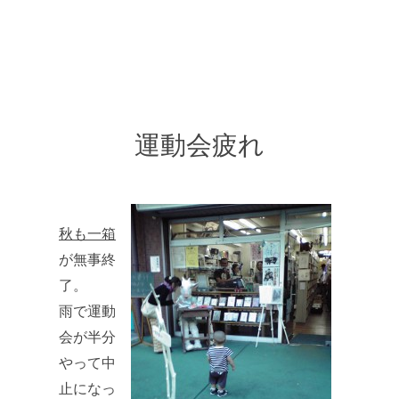
運動会疲れ
秋も一箱
が無事終
了。
雨で運動
会が半分
やって中
止になっ