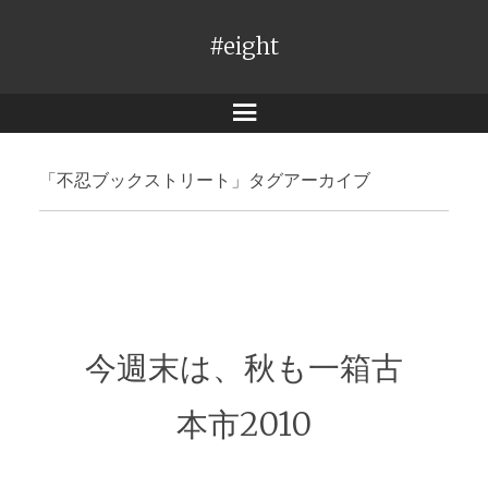
#eight
メ
ニ
「
不忍ブックストリート
」タグアーカイブ
ュ
ー
今週末は、秋も一箱古
本市2010