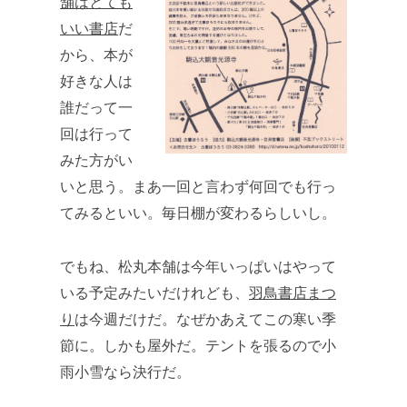
舗はとても
いい書店
だ
から、本が
好きな人は
誰だって一
回は行って
みた方がい
いと思う。まあ一回と言わず何回でも行っ
てみるといい。毎日棚が変わるらしいし。
でもね、松丸本舗は今年いっぱいはやって
いる予定みたいだけれども、
羽鳥書店まつ
り
は今週だけだ。なぜかあえてこの寒い季
節に。しかも屋外だ。テントを張るので小
雨小雪なら決行だ。