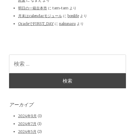
対策
に
なまえ
より
明日の一箱古本市
に
tam-tam
より
月末はcalendarモジュール
に
bonlife
より
OracleでFIRST_DAY
に
nakunaru
より
検
索
アーカイブ
2024年9月
(1)
2024年7月
(1)
2024年5月
(2)