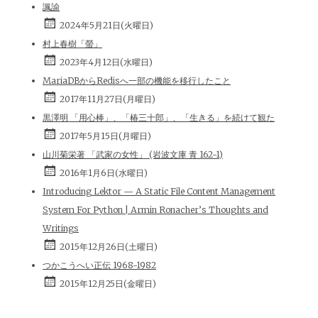
諷諭
2024年5月21日(火曜日)
村上春樹「螢」
2023年4月12日(水曜日)
MariaDBからRedisへ一部の機能を移行したこと
2017年11月27日(月曜日)
黒澤明 「用心棒」、「椿三十郎」、「生きる」を続けて観た
2017年5月15日(月曜日)
山川菊栄著 「武家の女性」 (岩波文庫 青 162-1)
2016年1月6日(水曜日)
Introducing Lektor — A Static File Content Management
System For Python | Armin Ronacher’s Thoughts and
Writings
2015年12月26日(土曜日)
つかこうへい正伝 1968-1982
2015年12月25日(金曜日)