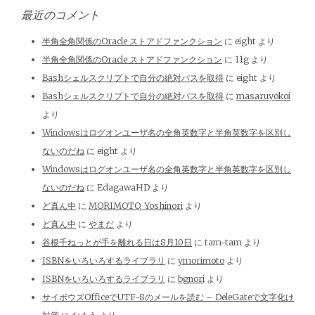
最近のコメント
半角全角関係のOracle ストアドファンクション
に
eight
より
半角全角関係のOracle ストアドファンクション
に
11g
より
Bashシェルスクリプトで自分の絶対パスを取得
に
eight
より
Bashシェルスクリプトで自分の絶対パスを取得
に
masaruyokoi
より
Windowsはログオンユーザ名の全角英数字と半角英数字を区別し
ないのだね
に
eight
より
Windowsはログオンユーザ名の全角英数字と半角英数字を区別し
ないのだね
に
EdagawaHD
より
ど真ん中
に
MORIMOTO, Yoshinori
より
ど真ん中
に
やまだ
より
谷根千ねっとが手を離れる日は8月10日
に
tam-tam
より
ISBNをいろいろするライブラリ
に
ymorimoto
より
ISBNをいろいろするライブラリ
に
bgnori
より
サイボウズOfficeでUTF-8のメールを読む – DeleGateで文字化け