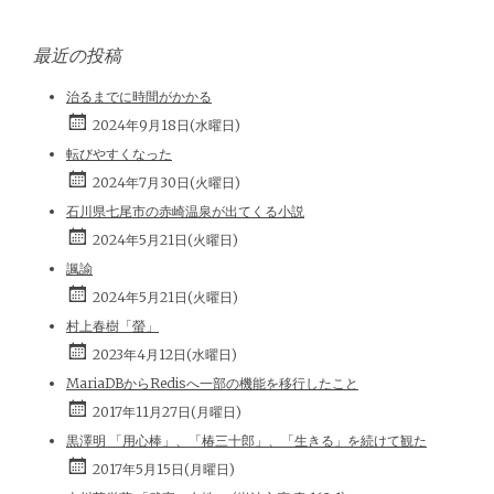
最近の投稿
治るまでに時間がかかる
2024年9月18日(水曜日)
転びやすくなった
2024年7月30日(火曜日)
石川県七尾市の赤崎温泉が出てくる小説
2024年5月21日(火曜日)
諷諭
2024年5月21日(火曜日)
村上春樹「螢」
2023年4月12日(水曜日)
MariaDBからRedisへ一部の機能を移行したこと
2017年11月27日(月曜日)
黒澤明 「用心棒」、「椿三十郎」、「生きる」を続けて観た
2017年5月15日(月曜日)