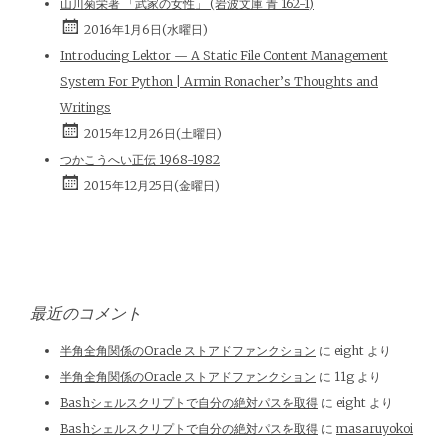
山川菊栄著 「武家の女性」 (岩波文庫 青 162-1)
2016年1月6日(水曜日)
Introducing Lektor — A Static File Content Management
System For Python | Armin Ronacher’s Thoughts and
Writings
2015年12月26日(土曜日)
つかこうへい正伝 1968-1982
2015年12月25日(金曜日)
最近のコメント
半角全角関係のOracle ストアドファンクション
に
eight
より
半角全角関係のOracle ストアドファンクション
に
11g
より
Bashシェルスクリプトで自分の絶対パスを取得
に
eight
より
Bashシェルスクリプトで自分の絶対パスを取得
に
masaruyokoi