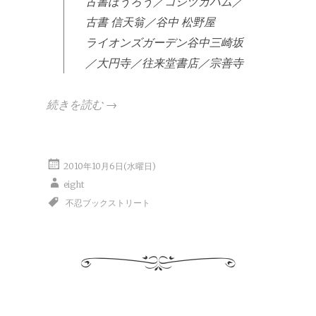
古書ほうろう／コシヅカハム／
古書 信天翁／谷中 松野屋
ライオンズガーデン谷中三崎坂
／大円寺／往来堂書店／宗善寺
続きを読む
→
2010年10月6日(水曜日)
eight
不忍ブックストリート