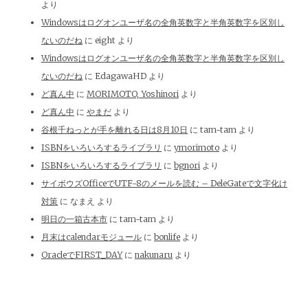
より
Windowsはログオンユーザ名の全角英数字と半角英数字を区別し
ないのだね
に
eight
より
Windowsはログオンユーザ名の全角英数字と半角英数字を区別し
ないのだね
に
EdagawaHD
より
ど真ん中
に
MORIMOTO, Yoshinori
より
ど真ん中
に
やまだ
より
谷根千ねっとが手を離れる日は8月10日
に
tam-tam
より
ISBNをいろいろするライブラリ
に
ymorimoto
より
ISBNをいろいろするライブラリ
に
bgnori
より
サイボウズOfficeでUTF-8のメールを読む – DeleGateで文字化け
対策
に
なまえ
より
明日の一箱古本市
に
tam-tam
より
月末はcalendarモジュール
に
bonlife
より
OracleでFIRST_DAY
に
nakunaru
より