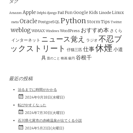
ビ
タグ
ゲ
Apple
Fun
Google
Kids
Linux
Fail
Linode
Amazon
Delphi
django
ー
Python
Oracle
Storm
Tips
PostgreSQL
meta
Twitter
シ
weblog
おすすめ本
さくら
WiMAX
WordPress
Windows
ョ
不忍ブ
ニュース覚え
インターネット
ラジオ
ン
休煙
ックストリート
仕事
小道
仔猫三匹
谷根千
具
昔のこと
映画
級円
最近の投稿
治るまでに時間がかかる
2024年9月18日(水曜日)
転びやすくなった
2024年7月30日(火曜日)
石川県七尾市の赤崎温泉が出てくる小説
2024年5月21日(火曜日)