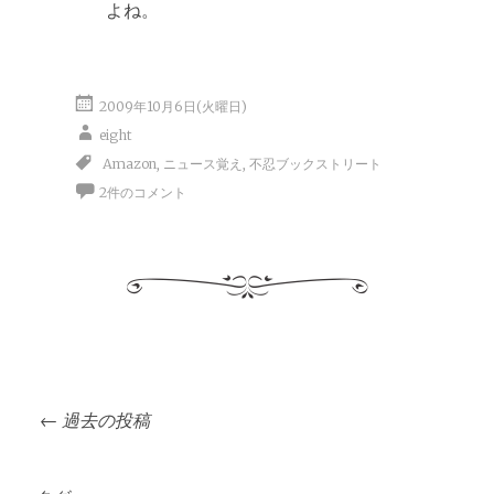
よね。
2009年10月6日(火曜日)
eight
Amazon
,
ニュース覚え
,
不忍ブックストリート
2件のコメント
投
←
過去の投稿
稿
ナ