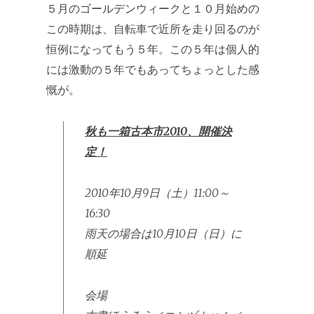
５月のゴールデンウィークと１０月始めの
この時期は、自転車で近所を走り回るのが
恒例になってもう５年。この５年は個人的
には激動の５年でもあってちょっとした感
慨が。
秋も一箱古本市2010、開催決
定！
2010年10月9日（土）11:00～
16:30
雨天の場合は10月10日（日）に
順延
会場