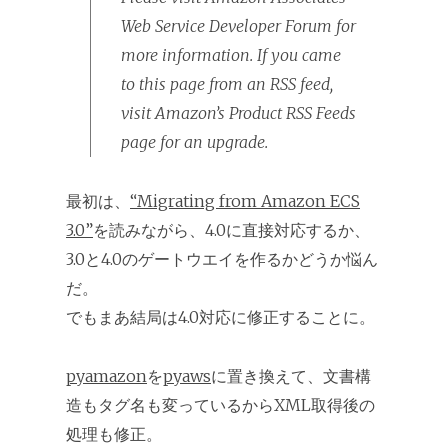
Web Service Developer Forum for
more information. If you came
to this page from an RSS feed,
visit Amazon’s Product RSS Feeds
page for an upgrade.
最初は、
“Migrating from Amazon ECS
3.0”
を読みながら、4.0に直接対応するか、
3.0と4.0のゲートウエイを作るかどうか悩ん
だ。
でもまあ結局は4.0対応に修正することに。
pyamazon
を
pyaws
に置き換えて、文書構
造もタグ名も変っているからXML取得後の
処理も修正。