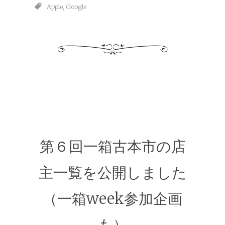
Apple
,
Google
第６回一箱古本市の店
主一覧を公開しました
（一箱week参加企画
も）