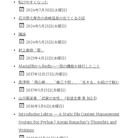
転びやすくなった
2024年7月30日(火曜日)
石川県七尾市の赤崎温泉が出てくる小説
2024年5月21日(火曜日)
諷諭
2024年5月21日(火曜日)
村上春樹「螢」
2023年4月12日(水曜日)
MariaDBからRedisへ一部の機能を移行したこと
2017年11月27日(月曜日)
黒澤明 「用心棒」、「椿三十郎」、「生きる」を続けて観た
2017年5月15日(月曜日)
山川菊栄著 「武家の女性」 (岩波文庫 青 162-1)
2016年1月6日(水曜日)
Introducing Lektor — A Static File Content Management
System For Python | Armin Ronacher’s Thoughts and
Writings