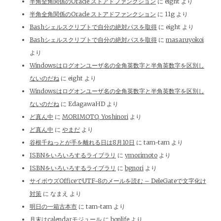
半角全角関係のOracle ストアドファンクション
に
eight
より
半角全角関係のOracle ストアドファンクション
に
11g
より
Bashシェルスクリプトで自分の絶対パスを取得
に
eight
より
Bashシェルスクリプトで自分の絶対パスを取得
に
masaruyokoi
より
Windowsはログオンユーザ名の全角英数字と半角英数字を区別し
ないのだね
に
eight
より
Windowsはログオンユーザ名の全角英数字と半角英数字を区別し
ないのだね
に
EdagawaHD
より
ど真ん中
に
MORIMOTO, Yoshinori
より
ど真ん中
に
やまだ
より
谷根千ねっとが手を離れる日は8月10日
に
tam-tam
より
ISBNをいろいろするライブラリ
に
ymorimoto
より
ISBNをいろいろするライブラリ
に
bgnori
より
サイボウズOfficeでUTF-8のメールを読む – DeleGateで文字化け
対策
に
なまえ
より
明日の一箱古本市
に
tam-tam
より
月末はcalendarモジュール
に
bonlife
より