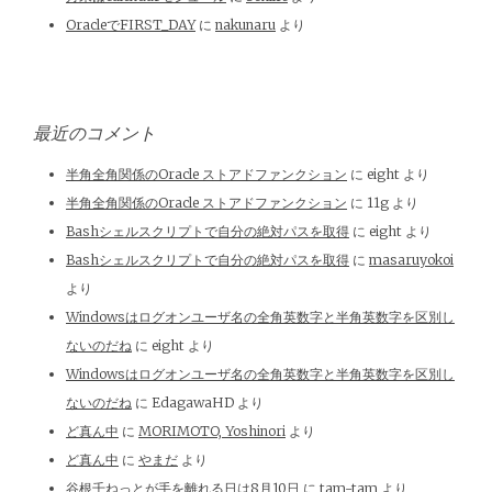
OracleでFIRST_DAY
に
nakunaru
より
最近のコメント
半角全角関係のOracle ストアドファンクション
に
eight
より
半角全角関係のOracle ストアドファンクション
に
11g
より
Bashシェルスクリプトで自分の絶対パスを取得
に
eight
より
Bashシェルスクリプトで自分の絶対パスを取得
に
masaruyokoi
より
Windowsはログオンユーザ名の全角英数字と半角英数字を区別し
ないのだね
に
eight
より
Windowsはログオンユーザ名の全角英数字と半角英数字を区別し
ないのだね
に
EdagawaHD
より
ど真ん中
に
MORIMOTO, Yoshinori
より
ど真ん中
に
やまだ
より
谷根千ねっとが手を離れる日は8月10日
に
tam-tam
より