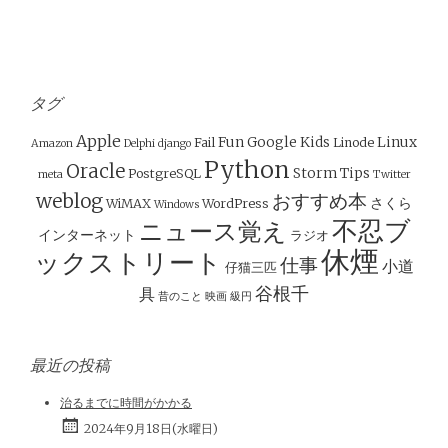
タグ
Apple
Fun
Google
Kids
Linux
Fail
Linode
Amazon
Delphi
django
Python
Oracle
Storm
Tips
PostgreSQL
meta
Twitter
weblog
おすすめ本
さくら
WiMAX
WordPress
Windows
不忍ブ
ニュース覚え
インターネット
ラジオ
休煙
ックストリート
仕事
小道
仔猫三匹
谷根千
具
昔のこと
映画
級円
最近の投稿
治るまでに時間がかかる
2024年9月18日(水曜日)