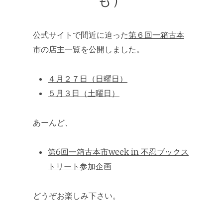
公式サイトで間近に迫った
第６回一箱古本
市
の店主一覧を公開しました。
４月２７日（日曜日）
５月３日（土曜日）
あーんど、
第6回一箱古本市week in 不忍ブックス
トリート参加企画
どうぞお楽しみ下さい。