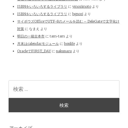
ISBNをいろいろするライブラリ
に
ymorimoto
より
ISBNをいろいろするライブラリ
に
bgnori
より
サイボウズOfficeでUTF-8のメールを読む – DeleGateで文字化け
対策
に
なまえ
より
明日の一箱古本市
に
tam-tam
より
月末はcalendarモジュール
に
bonlife
より
OracleでFIRST_DAY
に
nakunaru
より
検
索
アーカイブ