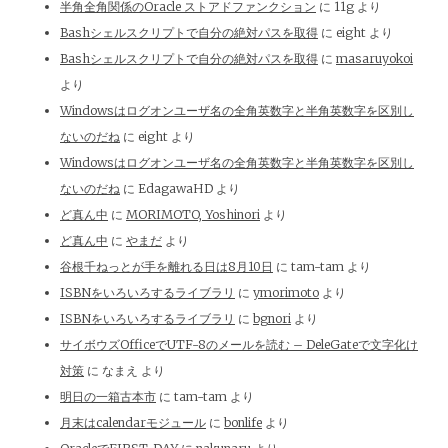
半角全角関係のOracle ストアドファンクション
に
11g
より
Bashシェルスクリプトで自分の絶対パスを取得
に
eight
より
Bashシェルスクリプトで自分の絶対パスを取得
に
masaruyokoi
より
Windowsはログオンユーザ名の全角英数字と半角英数字を区別し
ないのだね
に
eight
より
Windowsはログオンユーザ名の全角英数字と半角英数字を区別し
ないのだね
に
EdagawaHD
より
ど真ん中
に
MORIMOTO, Yoshinori
より
ど真ん中
に
やまだ
より
谷根千ねっとが手を離れる日は8月10日
に
tam-tam
より
ISBNをいろいろするライブラリ
に
ymorimoto
より
ISBNをいろいろするライブラリ
に
bgnori
より
サイボウズOfficeでUTF-8のメールを読む – DeleGateで文字化け
対策
に
なまえ
より
明日の一箱古本市
に
tam-tam
より
月末はcalendarモジュール
に
bonlife
より