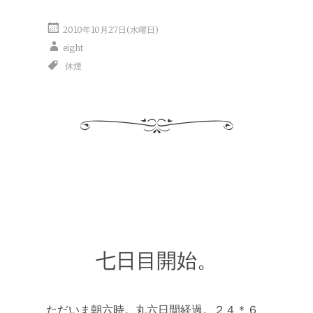
2010年10月27日(水曜日)
eight
休煙
七日目開始。
ただいま朝六時。丸六日間経過。２４＊６