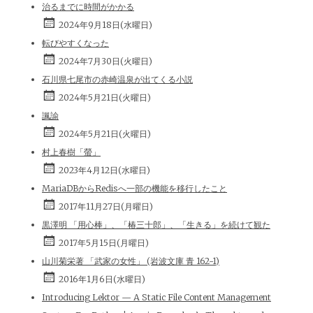
治るまでに時間がかかる
2024年9月18日(水曜日)
転びやすくなった
2024年7月30日(火曜日)
石川県七尾市の赤崎温泉が出てくる小説
2024年5月21日(火曜日)
諷諭
2024年5月21日(火曜日)
村上春樹「螢」
2023年4月12日(水曜日)
MariaDBからRedisへ一部の機能を移行したこと
2017年11月27日(月曜日)
黒澤明 「用心棒」、「椿三十郎」、「生きる」を続けて観た
2017年5月15日(月曜日)
山川菊栄著 「武家の女性」 (岩波文庫 青 162-1)
2016年1月6日(水曜日)
Introducing Lektor — A Static File Content Management