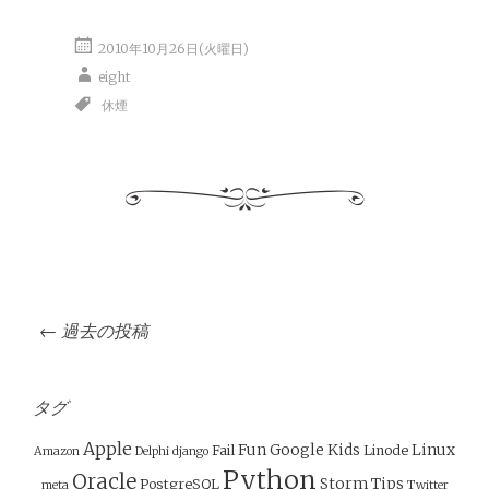
2010年10月26日(火曜日)
eight
休煙
投
←
過去の投稿
稿
ナ
ビ
タグ
ゲ
Apple
Fun
Google
Kids
Linux
Fail
Linode
Amazon
Delphi
django
ー
Python
Oracle
Storm
Tips
PostgreSQL
meta
Twitter