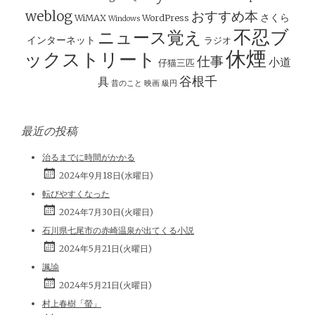
シ
weblog
おすすめ本
さくら
WiMAX
WordPress
Windows
ョ
不忍ブ
ニュース覚え
インターネット
ラジオ
ン
休煙
ックストリート
仕事
小道
仔猫三匹
谷根千
具
昔のこと
映画
級円
最近の投稿
治るまでに時間がかかる
2024年9月18日(水曜日)
転びやすくなった
2024年7月30日(火曜日)
石川県七尾市の赤崎温泉が出てくる小説
2024年5月21日(火曜日)
諷諭
2024年5月21日(火曜日)
村上春樹「螢」