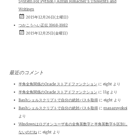
System For Python | Armin Ronacher’s Thoughts and
Writings
2015年12月26日(土曜日)
つかこうへい正伝 1968-1982
2015年12月25日(金曜日)
最近のコメント
半角全角関係のOracle ストアドファンクション
に
eight
より
半角全角関係のOracle ストアドファンクション
に
11g
より
Bashシェルスクリプトで自分の絶対パスを取得
に
eight
より
Bashシェルスクリプトで自分の絶対パスを取得
に
masaruyokoi
より
Windowsはログオンユーザ名の全角英数字と半角英数字を区別し
ないのだね
に
eight
より