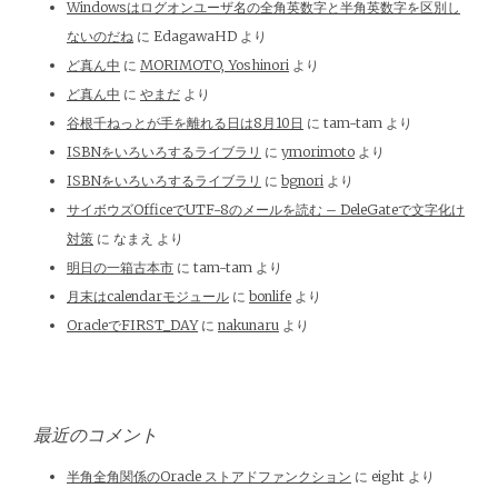
Windowsはログオンユーザ名の全角英数字と半角英数字を区別し
ないのだね
に
EdagawaHD
より
ど真ん中
に
MORIMOTO, Yoshinori
より
ど真ん中
に
やまだ
より
谷根千ねっとが手を離れる日は8月10日
に
tam-tam
より
ISBNをいろいろするライブラリ
に
ymorimoto
より
ISBNをいろいろするライブラリ
に
bgnori
より
サイボウズOfficeでUTF-8のメールを読む – DeleGateで文字化け
対策
に
なまえ
より
明日の一箱古本市
に
tam-tam
より
月末はcalendarモジュール
に
bonlife
より
OracleでFIRST_DAY
に
nakunaru
より
最近のコメント
半角全角関係のOracle ストアドファンクション
に
eight
より