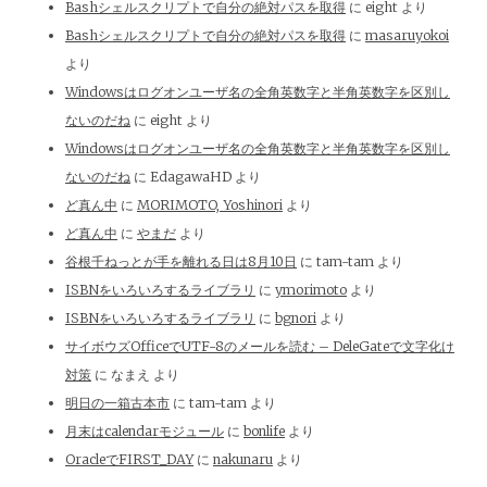
Bashシェルスクリプトで自分の絶対パスを取得
に
eight
より
Bashシェルスクリプトで自分の絶対パスを取得
に
masaruyokoi
より
Windowsはログオンユーザ名の全角英数字と半角英数字を区別し
ないのだね
に
eight
より
Windowsはログオンユーザ名の全角英数字と半角英数字を区別し
ないのだね
に
EdagawaHD
より
ど真ん中
に
MORIMOTO, Yoshinori
より
ど真ん中
に
やまだ
より
谷根千ねっとが手を離れる日は8月10日
に
tam-tam
より
ISBNをいろいろするライブラリ
に
ymorimoto
より
ISBNをいろいろするライブラリ
に
bgnori
より
サイボウズOfficeでUTF-8のメールを読む – DeleGateで文字化け
対策
に
なまえ
より
明日の一箱古本市
に
tam-tam
より
月末はcalendarモジュール
に
bonlife
より
OracleでFIRST_DAY
に
nakunaru
より