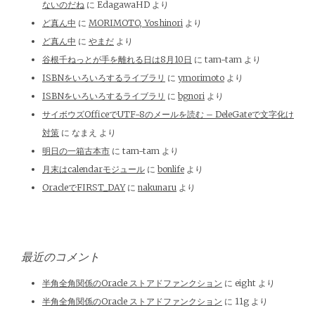
ないのだね
に
EdagawaHD
より
ど真ん中
に
MORIMOTO, Yoshinori
より
ど真ん中
に
やまだ
より
谷根千ねっとが手を離れる日は8月10日
に
tam-tam
より
ISBNをいろいろするライブラリ
に
ymorimoto
より
ISBNをいろいろするライブラリ
に
bgnori
より
サイボウズOfficeでUTF-8のメールを読む – DeleGateで文字化け
対策
に
なまえ
より
明日の一箱古本市
に
tam-tam
より
月末はcalendarモジュール
に
bonlife
より
OracleでFIRST_DAY
に
nakunaru
より
最近のコメント
半角全角関係のOracle ストアドファンクション
に
eight
より
半角全角関係のOracle ストアドファンクション
に
11g
より