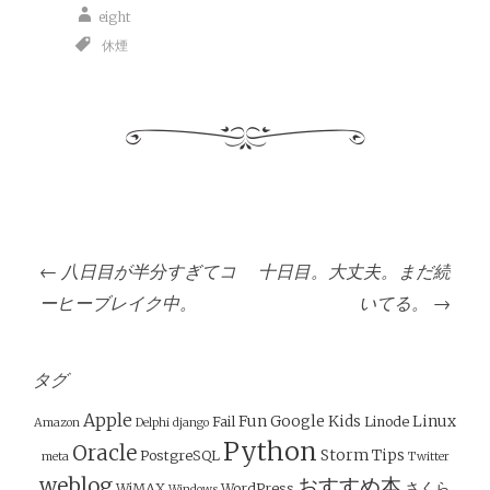
eight
休煙
投
←
八日目が半分すぎてコ
十日目。大丈夫。まだ続
稿
ーヒーブレイク中。
いてる。
→
ナ
ビ
ゲ
タグ
ー
Apple
Fun
Google
Kids
Linux
Fail
Linode
Amazon
Delphi
django
シ
Python
Oracle
Storm
Tips
PostgreSQL
meta
Twitter
weblog
おすすめ本
さくら
WiMAX
WordPress
Windows