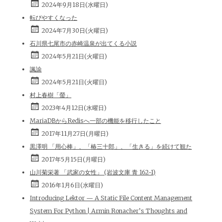
2024年9月18日(水曜日)
転びやすくなった
2024年7月30日(火曜日)
石川県七尾市の赤崎温泉が出てくる小説
2024年5月21日(火曜日)
諷諭
2024年5月21日(火曜日)
村上春樹「螢」
2023年4月12日(水曜日)
MariaDBからRedisへ一部の機能を移行したこと
2017年11月27日(月曜日)
黒澤明 「用心棒」、「椿三十郎」、「生きる」を続けて観た
2017年5月15日(月曜日)
山川菊栄著 「武家の女性」 (岩波文庫 青 162-1)
2016年1月6日(水曜日)
Introducing Lektor — A Static File Content Management
System For Python | Armin Ronacher’s Thoughts and