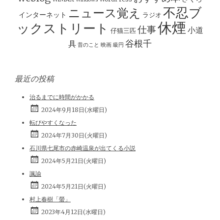
ョ
ン
不忍ブ
ニュース覚え
インターネット
ラジオ
休煙
ックストリート
仕事
小道
仔猫三匹
谷根千
具
昔のこと
映画
級円
最近の投稿
治るまでに時間がかかる
2024年9月18日(水曜日)
転びやすくなった
2024年7月30日(火曜日)
石川県七尾市の赤崎温泉が出てくる小説
2024年5月21日(火曜日)
諷諭
2024年5月21日(火曜日)
村上春樹「螢」
2023年4月12日(水曜日)