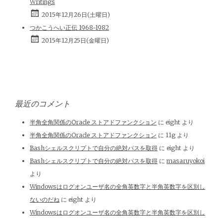
Writings
2015年12月26日(土曜日)
つかこうへい正伝 1968-1982
2015年12月25日(金曜日)
最近のコメント
半角全角関係のOracle ストアドファンクション
に
eight
より
半角全角関係のOracle ストアドファンクション
に
11g
より
Bashシェルスクリプトで自分の絶対パスを取得
に
eight
より
Bashシェルスクリプトで自分の絶対パスを取得
に
masaruyokoi
より
Windowsはログオンユーザ名の全角英数字と半角英数字を区別し
ないのだね
に
eight
より
Windowsはログオンユーザ名の全角英数字と半角英数字を区別し