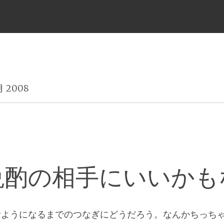
メ
ニ
月 2008
ュ
ー
晩酌の相手にいいかも
むようになるまでのつなぎにどうだろう。なんかちっち