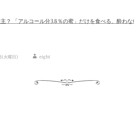
主？ 「アルコール分3.8％の蜜」だけを食べる、酔わな
日(火曜日)
eight