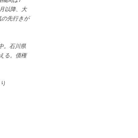
月以降、大
気の先行きが
中。石川県
増える。債権
り