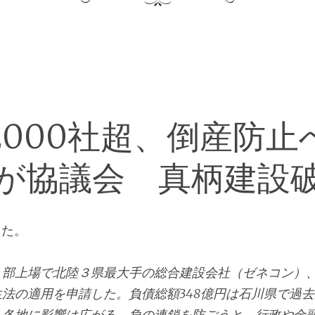
2000社超、倒産防止
が協議会 真柄建設
った。
部上場で北陸３県最大手の総合建設会社（ゼネコン）
法の適用を申請した。負債総額348億円は石川県で過
、各地に影響は広がる。負の連鎖を防ごうと、行政や金融