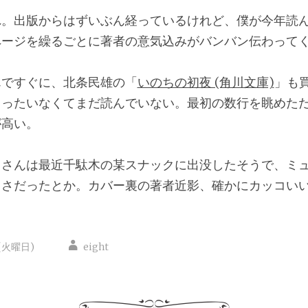
れ。出版からはずいぶん経っているけれど、僕が今年読
ページを繰るごとに著者の意気込みがバンバン伝わって
んですぐに、北条民雄の「
いのちの初夜 (角川文庫)
」も
もったいなくてまだ読んでいない。最初の数行を眺めた
が高い。
山さんは最近千駄木の某スナックに出没したそうで、ミ
よさだったとか。カバー裏の著者近影、確かにカッコい
(火曜日)
eight