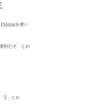
年
。
Pylons
を使い
便利だぞ、とわ
「$」とか