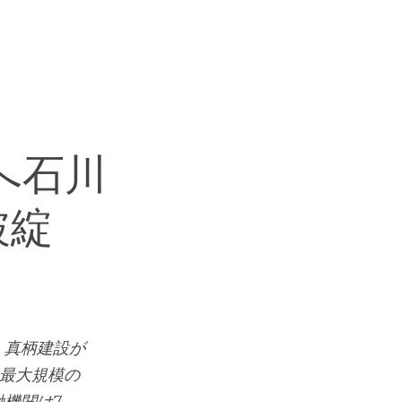
へ石川
破綻
、真柄建設が
去最大規模の
機関は7