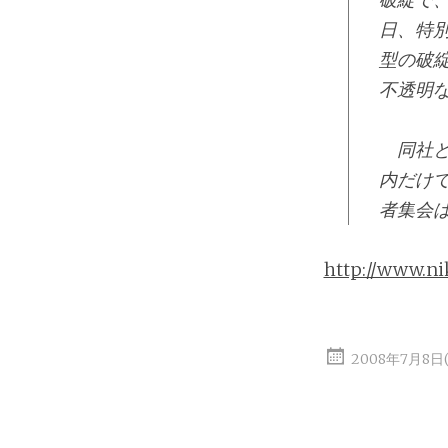
日、特
型の破
不透明
同社と
内だけで
者集会
http://www.ni
2008年7月8日