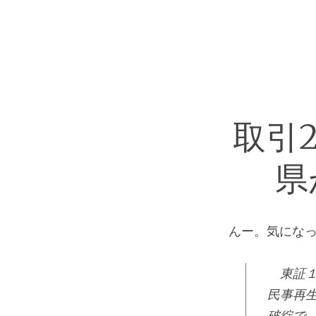
取引
県
んー。気にな
東証１
民事再生
破綻で