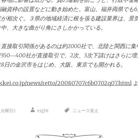
別融資枠の設置などに動き始めた。富山、福井両県でも6
綻が相次ぐ。３県の地域経済に根を張る建設業界は、景
な中、大きな曲がり角にさしかかっている。
直接取引関係があるのは約2000社で、北陸と関西に集
350―400社が直接取引で、2次、3次下請けはさらに
は8日の金沢市をはじめ、大阪、東京でも開かれる。
kkei.co.jp/news/retto/20080707c6b0702q07.html
よ
(火曜日)
eight
ニュース覚え