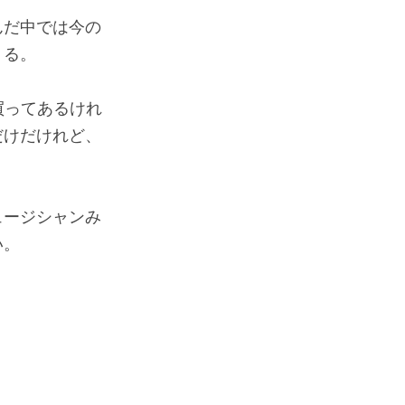
んだ中では今の
くる。
買ってあるけれ
だけだけれど、
ュージシャンみ
い。