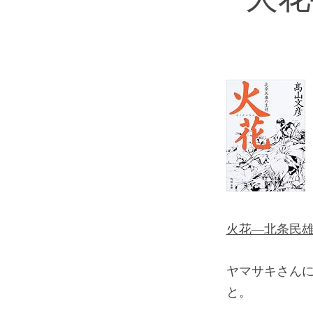
火花―北条民雄
ヤマサキさん
と。