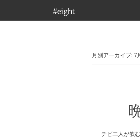
#eight
月別アーカイブ:
7
チビ二人が飲