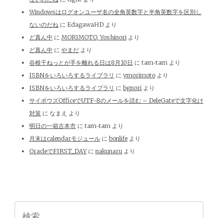
Windowsはログオンユーザ名の全角英数字と半角英数字を区別し
ないのだね
に
EdagawaHD
より
ど真ん中
に
MORIMOTO, Yoshinori
より
ど真ん中
に
やまだ
より
谷根千ねっとが手を離れる日は8月10日
に
tam-tam
より
ISBNをいろいろするライブラリ
に
ymorimoto
より
ISBNをいろいろするライブラリ
に
bgnori
より
サイボウズOfficeでUTF-8のメールを読む – DeleGateで文字化け
対策
に
なまえ
より
明日の一箱古本市
に
tam-tam
より
月末はcalendarモジュール
に
bonlife
より
OracleでFIRST_DAY
に
nakunaru
より
検