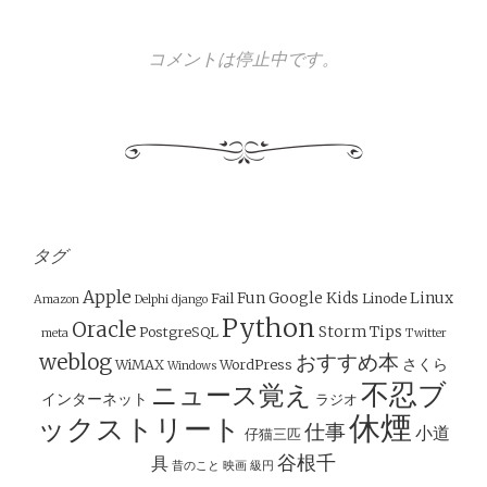
コメントは停止中です。
タグ
Apple
Fun
Google
Kids
Linux
Fail
Linode
Amazon
Delphi
django
Python
Oracle
Storm
Tips
PostgreSQL
meta
Twitter
weblog
おすすめ本
さくら
WiMAX
WordPress
Windows
不忍ブ
ニュース覚え
インターネット
ラジオ
休煙
ックストリート
仕事
小道
仔猫三匹
谷根千
具
昔のこと
映画
級円