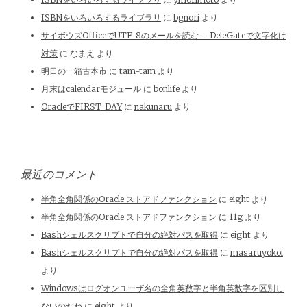
ISBNをいろいろするライブラリ
に
bgnori
より
サイボウズOfficeでUTF-8のメールを読む – DeleGateで文字化け
対策
に
なまえ
より
明日の一箱古本市
に
tam-tam
より
月末はcalendarモジュール
に
bonlife
より
OracleでFIRST_DAY
に
nakunaru
より
最近のコメント
半角全角関係のOracle ストアドファンクション
に
eight
より
半角全角関係のOracle ストアドファンクション
に
11g
より
Bashシェルスクリプトで自分の絶対パスを取得
に
eight
より
Bashシェルスクリプトで自分の絶対パスを取得
に
masaruyokoi
より
Windowsはログオンユーザ名の全角英数字と半角英数字を区別し
ないのだね
に
eight
より