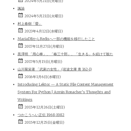
2024年5月21日(火曜日)
諷諭
2024年5月21日(火曜日)
村上春樹「螢」
2023年4月12日(水曜日)
MariaDBからRedisへ一部の機能を移行したこと
2017年11月27日(月曜日)
黒澤明 「用心棒」、「椿三十郎」、「生きる」を続けて観た
2017年5月15日(月曜日)
山川菊栄著 「武家の女性」 (岩波文庫 青 162-1)
2016年1月6日(水曜日)
Introducing Lektor — A Static File Content Management
System For Python | Armin Ronacher’s Thoughts and
Writings
2015年12月26日(土曜日)
つかこうへい正伝 1968-1982
2015年12月25日(金曜日)