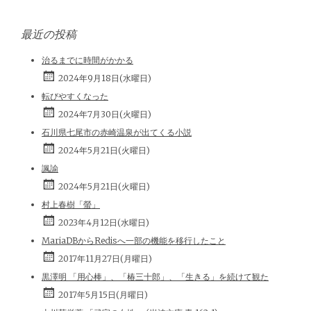
最近の投稿
治るまでに時間がかかる
2024年9月18日(水曜日)
転びやすくなった
2024年7月30日(火曜日)
石川県七尾市の赤崎温泉が出てくる小説
2024年5月21日(火曜日)
諷諭
2024年5月21日(火曜日)
村上春樹「螢」
2023年4月12日(水曜日)
MariaDBからRedisへ一部の機能を移行したこと
2017年11月27日(月曜日)
黒澤明 「用心棒」、「椿三十郎」、「生きる」を続けて観た
2017年5月15日(月曜日)