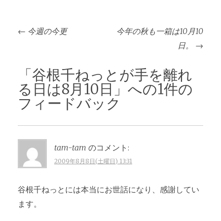
投
←
今週の今更
今年の秋も一箱は10月10
稿
日。
→
ナ
ビ
「
谷根千ねっとが手を離れ
ゲ
る日は8月10日
」への1件の
ー
フィードバック
シ
ョ
ン
tam-tam
のコメント:
2009年8月8日(土曜日) 13:31
谷根千ねっとには本当にお世話になり、感謝してい
ます。