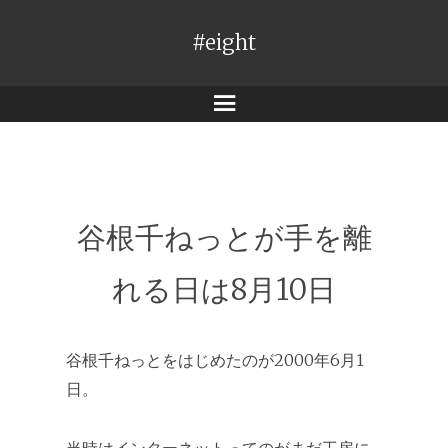
#eight
メ
ニ
ュ
ー
谷根千ねっとが手を離
れる日は8月10日
谷根千ねっとをはじめたのが2000年6月1
日。