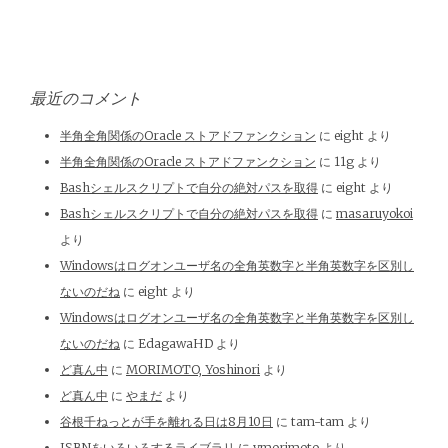
最近のコメント
半角全角関係のOracle ストアドファンクション
に
eight
より
半角全角関係のOracle ストアドファンクション
に
11g
より
Bashシェルスクリプトで自分の絶対パスを取得
に
eight
より
Bashシェルスクリプトで自分の絶対パスを取得
に
masaruyokoi
より
Windowsはログオンユーザ名の全角英数字と半角英数字を区別し
ないのだね
に
eight
より
Windowsはログオンユーザ名の全角英数字と半角英数字を区別し
ないのだね
に
EdagawaHD
より
ど真ん中
に
MORIMOTO, Yoshinori
より
ど真ん中
に
やまだ
より
谷根千ねっとが手を離れる日は8月10日
に
tam-tam
より
ISBNをいろいろするライブラリ
に
ymorimoto
より