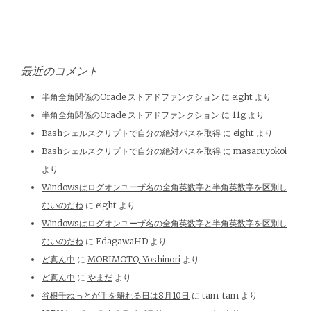
最近のコメント
半角全角関係のOracle ストアドファンクション
に
eight
より
半角全角関係のOracle ストアドファンクション
に
11g
より
Bashシェルスクリプトで自分の絶対パスを取得
に
eight
より
Bashシェルスクリプトで自分の絶対パスを取得
に
masaruyokoi
より
Windowsはログオンユーザ名の全角英数字と半角英数字を区別し
ないのだね
に
eight
より
Windowsはログオンユーザ名の全角英数字と半角英数字を区別し
ないのだね
に
EdagawaHD
より
ど真ん中
に
MORIMOTO, Yoshinori
より
ど真ん中
に
やまだ
より
谷根千ねっとが手を離れる日は8月10日
に
tam-tam
より