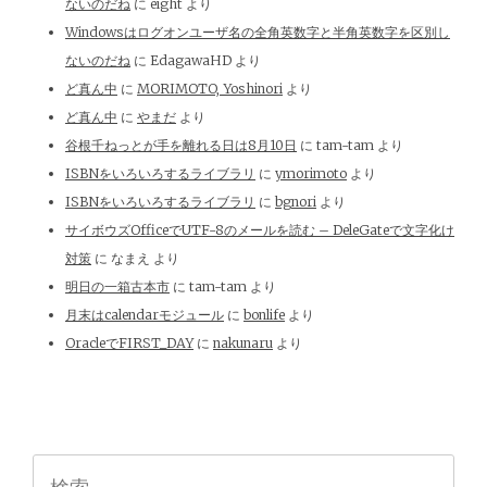
ないのだね
に
eight
より
Windowsはログオンユーザ名の全角英数字と半角英数字を区別し
ないのだね
に
EdagawaHD
より
ど真ん中
に
MORIMOTO, Yoshinori
より
ど真ん中
に
やまだ
より
谷根千ねっとが手を離れる日は8月10日
に
tam-tam
より
ISBNをいろいろするライブラリ
に
ymorimoto
より
ISBNをいろいろするライブラリ
に
bgnori
より
サイボウズOfficeでUTF-8のメールを読む – DeleGateで文字化け
対策
に
なまえ
より
明日の一箱古本市
に
tam-tam
より
月末はcalendarモジュール
に
bonlife
より
OracleでFIRST_DAY
に
nakunaru
より
検