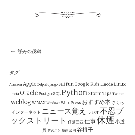
投
←
過去の投稿
稿
ナ
ビ
タグ
ゲ
Apple
Fun
Google
Kids
Linux
Fail
Linode
Amazon
Delphi
django
ー
Python
Oracle
Storm
Tips
PostgreSQL
meta
Twitter
シ
weblog
おすすめ本
さくら
WiMAX
WordPress
Windows
ョ
不忍ブ
ニュース覚え
インターネット
ラジオ
ン
休煙
ックストリート
仕事
小道
仔猫三匹
谷根千
具
昔のこと
映画
級円