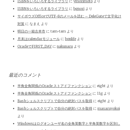
ISBNをいろいろするライブラリ
に
ymorimoto
より
ISBNをいろいろするライブラリ
に
bgnori
より
サイボウズOfficeでUTF-8のメールを読む – DeleGateで文字化け
対策
に
なまえ
より
明日の一箱古本市
に
tam-tam
より
月末はcalendarモジュール
に
bonlife
より
OracleでFIRST_DAY
に
nakunaru
より
最近のコメント
半角全角関係のOracle ストアドファンクション
に
eight
より
半角全角関係のOracle ストアドファンクション
に
11g
より
Bashシェルスクリプトで自分の絶対パスを取得
に
eight
より
Bashシェルスクリプトで自分の絶対パスを取得
に
masaruyokoi
より
Windowsはログオンユーザ名の全角英数字と半角英数字を区別し