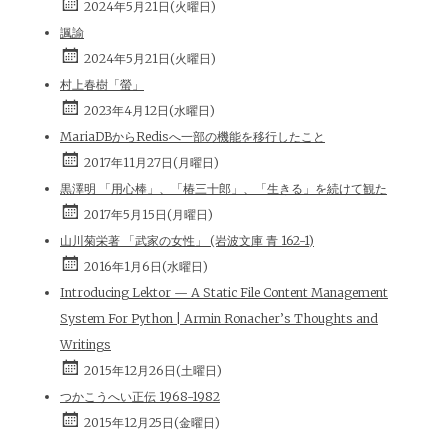
2024年5月21日(火曜日)
諷諭
2024年5月21日(火曜日)
村上春樹「螢」
2023年4月12日(水曜日)
MariaDBからRedisへ一部の機能を移行したこと
2017年11月27日(月曜日)
黒澤明 「用心棒」、「椿三十郎」、「生きる」を続けて観た
2017年5月15日(月曜日)
山川菊栄著 「武家の女性」 (岩波文庫 青 162-1)
2016年1月6日(水曜日)
Introducing Lektor — A Static File Content Management
System For Python | Armin Ronacher’s Thoughts and
Writings
2015年12月26日(土曜日)
つかこうへい正伝 1968-1982
2015年12月25日(金曜日)