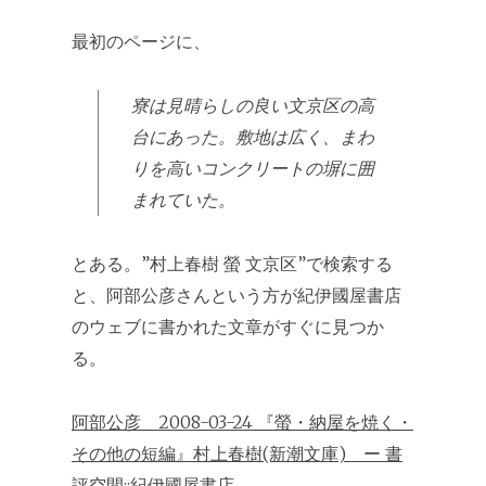
最初のページに、
寮は見晴らしの良い文京区の高
台にあった。敷地は広く、まわ
りを高いコンクリートの塀に囲
まれていた。
とある。”村上春樹 螢 文京区”で検索する
と、阿部公彦さんという方が紀伊國屋書店
のウェブに書かれた文章がすぐに見つか
る。
阿部公彦 2008-03-24 『螢・納屋を焼く・
その他の短編』村上春樹(新潮文庫) ー 書
評空間::紀伊國屋書店