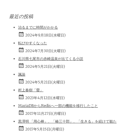
最近の投稿
治るまでに時間がかかる
2024年9月18日(水曜日)
転びやすくなった
2024年7月30日(火曜日)
石川県七尾市の赤崎温泉が出てくる小説
2024年5月21日(火曜日)
諷諭
2024年5月21日(火曜日)
村上春樹「螢」
2023年4月12日(水曜日)
MariaDBからRedisへ一部の機能を移行したこと
2017年11月27日(月曜日)
黒澤明 「用心棒」、「椿三十郎」、「生きる」を続けて観た
2017年5月15日(月曜日)