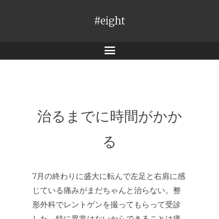
#eight
メ
ニ
ュ
ー
治るまでに時間がかか
る
7月の終わりに盛大に転んで左足と右肩に感
じている痛みがまだちゃんと治らない。整
形外科でレントゲンを撮ってもらって受診
した。特に異常はないからできることは痛