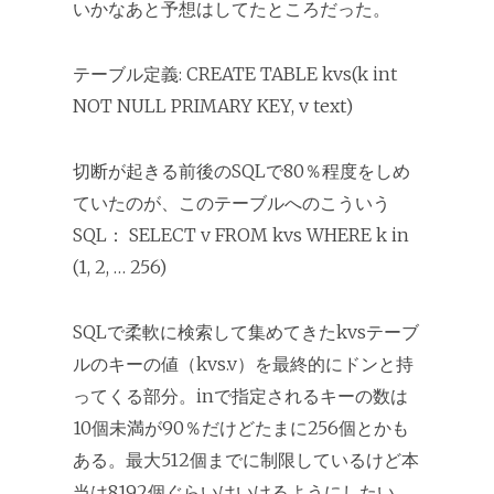
いかなあと予想はしてたところだった。
テーブル定義: CREATE TABLE kvs(k int
NOT NULL PRIMARY KEY, v text)
切断が起きる前後のSQLで80％程度をしめ
ていたのが、このテーブルへのこういう
SQL： SELECT v FROM kvs WHERE k in
(1, 2, … 256)
SQLで柔軟に検索して集めてきたkvsテーブ
ルのキーの値（kvs.v）を最終的にドンと持
ってくる部分。inで指定されるキーの数は
10個未満が90％だけどたまに256個とかも
ある。最大512個までに制限しているけど本
当は8192個ぐらいはいけるようにしたい。