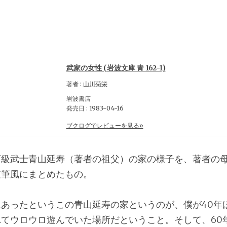
武家の女性 (岩波文庫 青 162-1)
著者 :
山川菊栄
岩波書店
発売日 : 1983-04-16
ブクログでレビューを見る»
下級武士青山延寿（著者の祖父）の家の様子を、著者の
随筆風にまとめたもの。
あったというこの青山延寿の家というのが、僕が40年
てウロウロ遊んでいた場所だということ。そして、60