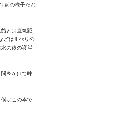
0年前の様子だと
道館とは直線距
などは川べりの
洪水の後の護岸
時間をかけて味
、僕はこの本で