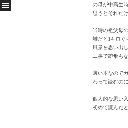
の母が中高生時
思うとそれだ
当時の祖父母
離だと1キロぐ
風景を思い出
工事で跡形も
薄い本なので
わって読むの
個人的な思い
初めて読んだ