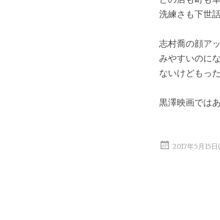
洗練さも下世
志村喬の顔ア
みやすいのに
ないけどもっ
黒澤映画では
2017年5月15