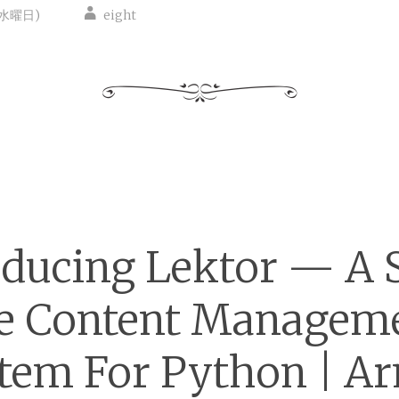
(水曜日)
eight
oducing Lektor — A S
le Content Managem
tem For Python | A