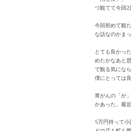
つ観てて今回
今回初めて観
な話なのかま
とても良かった
めたかなあと
で観る気になら
僕にとっては
胃がんの「が
かあった。最
5万円持って
どの店も町も