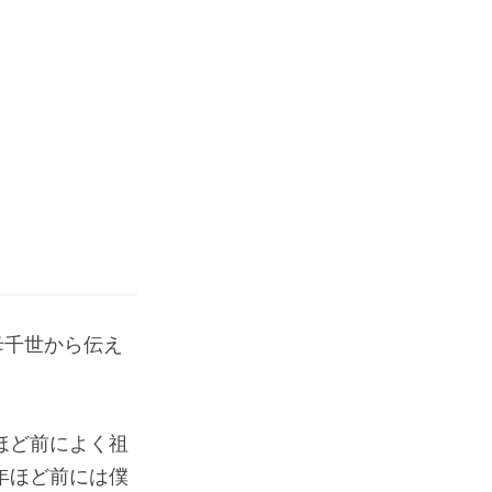
母千世から伝え
ほど前によく祖
年ほど前には僕