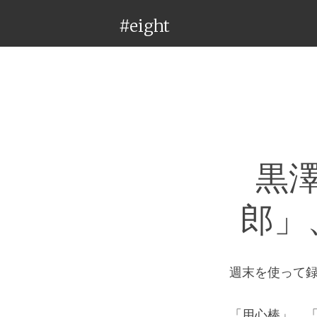
#eight
黒
郎」
週末を使って録
「用心棒」、「