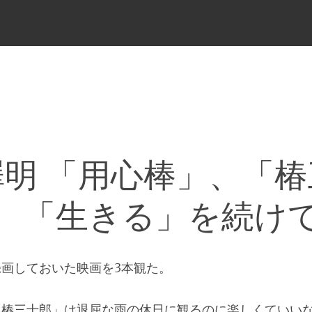
メ
ニ
ュ
ー
澤明 「用心棒」、「椿
、「生きる」を続け
画しておいた映画を3本観た。
椿三十郎」は退屈な雨の休日に観るのに楽しくていいな