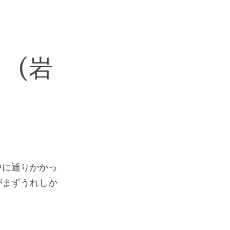
 (岩
中に通りかかっ
がまずうれしか