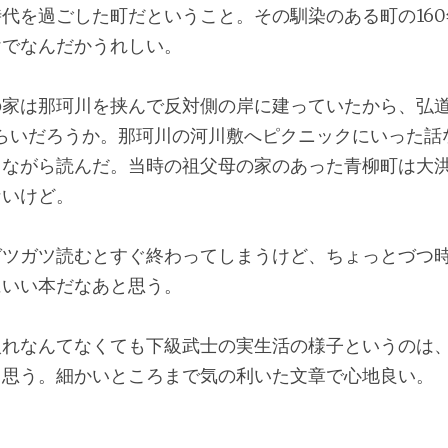
代を過ごした町だということ。その馴染のある町の16
けでなんだかうれしい。
の家は那珂川を挟んで反対側の岸に建っていたから、弘
らいだろうか。那珂川の河川敷へピクニックにいった話
しながら読んだ。当時の祖父母の家のあった青柳町は大
ないけど。
ガツガツ読むとすぐ終わってしまうけど、ちょっとづつ
にいい本だなあと思う。
入れなんてなくても下級武士の実生活の様子というのは
と思う。細かいところまで気の利いた文章で心地良い。