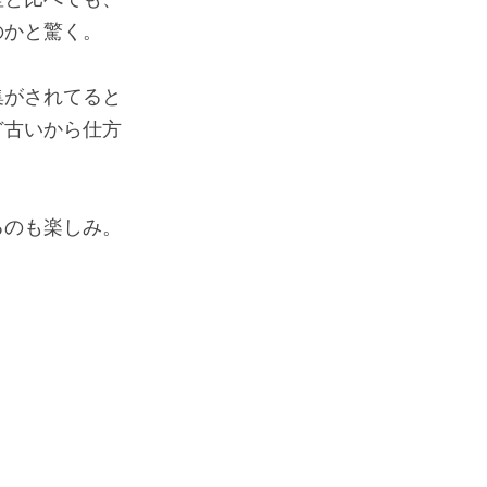
のかと驚く。
集がされてると
ど古いから仕方
るのも楽しみ。