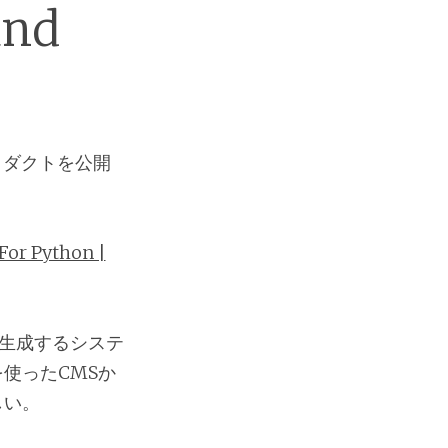
and
いプロダクトを公開
For Python |
を生成するシステ
使ったCMSか
しい。