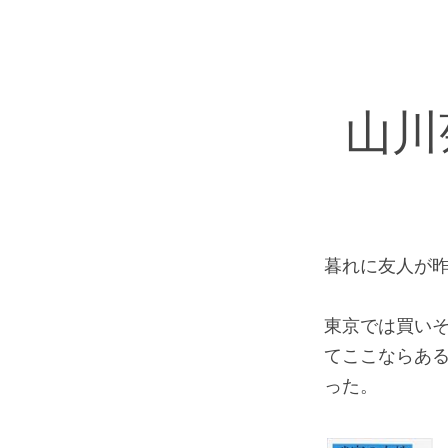
山川
暮れに友人が
東京では買い
てここならあ
った。