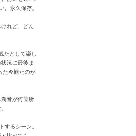
い。永久保存。
るけれど、どん
観たとして楽し
の状況に最後ま
った今観たのが
鼻濁音が何箇所
な。
トするシーン。
座と比べても、