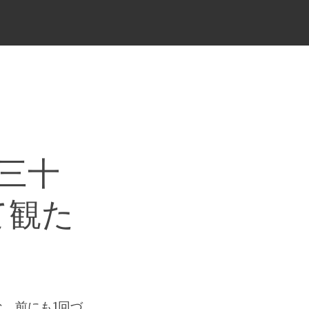
三十
て観た
。前にも1回づ