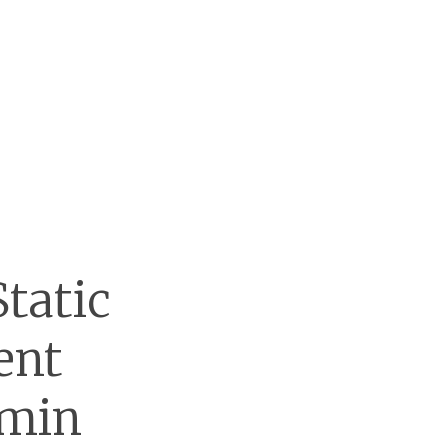
tatic
ent
rmin