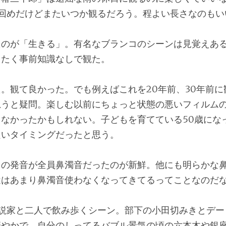
2回めだけどまたいつか観るだろう。程よい長さなのもい
たのが「生きる」。有名なブランコのシーンは見覚えあ
ったく事前知識なしで観た。
。観て良かった。でも例えばこれを20年前、30年前に
思うと疑問。楽しむ以前にちょっと状態の悪いフィルム
なかったかもしれない。子どもを育てている50歳にな
良いタイミングだったと思う。
」の発音が全員鼻濁音だったのが新鮮。他にも明らかな
近はあまり鼻濁音使わなくなってきてるってことなのだ
小説家と二人で飲み歩くシーン。部下の小田切みきとデー
華やかで、自分のしってるバブル景気の頃の六本木や銀