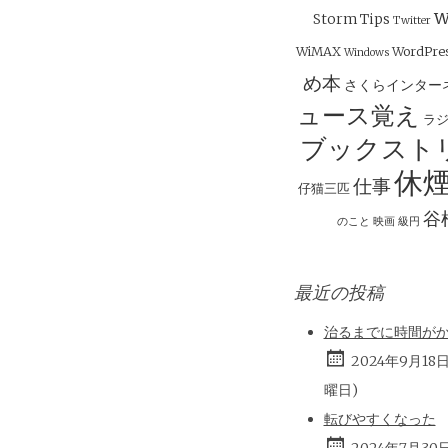
w
Storm
Tips
Twitter
WiMAX
WordPre
Windows
め本
さくらインター
ュース覚え
ラ
ブックスト
休
仕事
仔猫三匹
谷
のこと
映画
級円
最近の投稿
治るまでに時間が
2024年9月18
曜日)
転びやすくなった