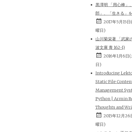
黒澤明 「用心棒」
郎」、「生きる」
2017年5月15日
曜日)
山川菊栄著 「武家の
波文庫 青 162-1)
2016年1月6日
日)
Introducing Lekt
Static File Conten
Management Sys
Python | Armin R
Thoughts and Wri
2015年12月26
曜日)