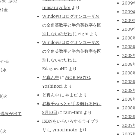
8-1982
2009
masaruyokoi
より
日(金
2009
Windowsはログオンユーザ名
2009
の全角英数字と半角英数字を区
2009
別しないのだね
に
eight
より
2008
Windowsはログオンユーザ名
2008
の全角英数字と半角英数字を区
2008
別しないのだね
に
かかる
2008
EdagawaHD
より
日(水
2008
ど真ん中
に
MORIMOTO,
2008
Yoshinori
より
2008
ど真ん中
に
やまだ
より
日(火
2008
谷根千ねっとが手を離れる日は
2008
8月10日
に
tam-tam
より
崎温泉が出て
2008
ISBNをいろいろするライブラ
2007
リ
に
ymorimoto
より
日(火
2007