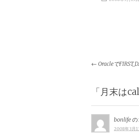
投
←
OracleでFIRST_D
稿
ナ
ビ
「
月末はca
ゲ
ー
シ
bonlife
の
ョ
2008年3月1
ン