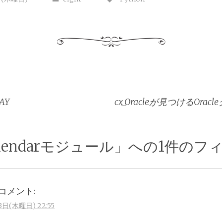
AY
cx_Oracleが見つけるOr
lendarモジュール
」への1件のフ
コメント:
3日(木曜日) 22:55