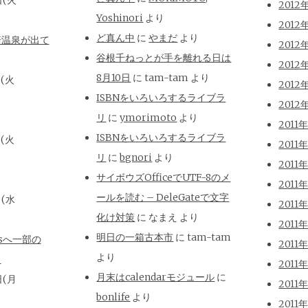
日(火
2012
Yoshinori
より
2012
ど真ん中
に
やまだ
より
崎温泉が出て
2012
谷根千ねっとが手を離れる日は
2012
8月10日
に
tam-tam
より
日(火
2012
ISBNをいろいろするライブラ
2012
リ
に
ymorimoto
より
2011
ISBNをいろいろするライブラ
日(火
2011
リ
に
bgnori
より
2011
サイボウズOfficeでUTF-8のメ
2011
ールを読む – DeleGateで文字
日(水
2011
化け対策
に
なまえ
より
2011
明日の一箱古本市
に
tam-tam
isへ一部の
2011
より
と
2011
月末はcalendarモジュール
に
日(月
2011
bonlife
より
2011