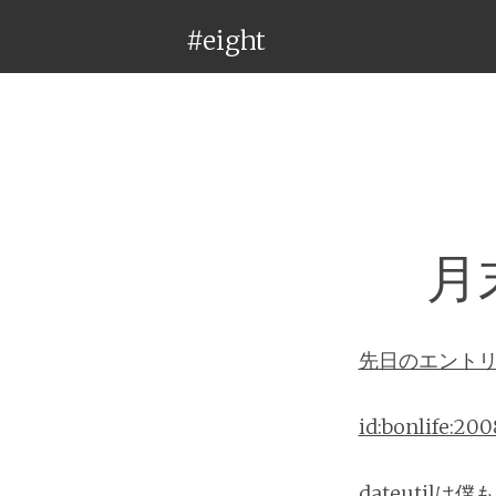
#eight
月
先日のエント
id:bonlife:20
dateuti