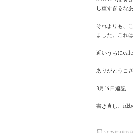
し重すぎるな
それよりも、この
ました。これ
近いうちにca
ありがとうご
3月14日追記
書き直し
。
id:b
2008年3月13