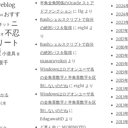
半角全角関係のOracle ストア
eblog
2024
ドファンクション
に
11g
より
おすす
2024
ss
Bashシェルスクリプトで自分
ニ
2023
ネット
の絶対パスを取得
に
eight
よ
不忍
2017
ジオ
り
2017
リート
Bashシェルスクリプトで自分
2016
煙
の絶対パスを取得
に
小道具
昔
2015
masaruyokoi
より
根千
2015
Windowsはログオンユーザ名
2015
の全角英数字と半角英数字を区
2015
別しないのだね
に
eight
より
2013
Windowsはログオンユーザ名
かかる
2013
の全角英数字と半角英数字を区
日(水
2013
別しないのだね
に
2013
EdagawaHD
より
2013
ど真ん中
に
MORIMOTO,