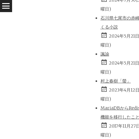
2024年7月30
曜日)
石川県七尾市の赤
くる小説
2024年5月21
曜日)
諷諭
2024年5月21
曜日)
村上春樹「螢」
2023年4月12
曜日)
MariaDBからRed
機能を移行したこ
2017年11月27
曜日)