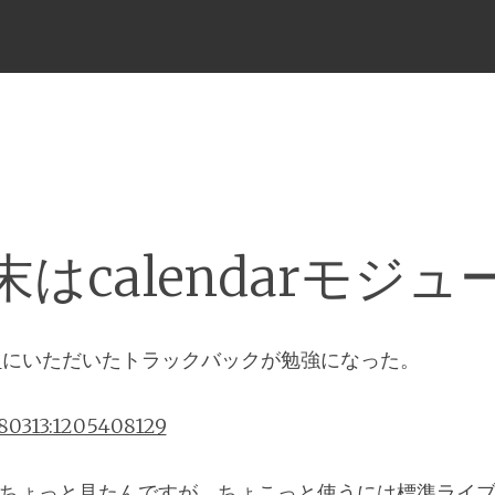
メ
ニ
ュ
ー
末はcalendarモジュ
リ
にいただいたトラックバックが勉強になった。
080313:1205408129
lは僕もちょっと見たんですが、ちょこっと使うには標準ライ