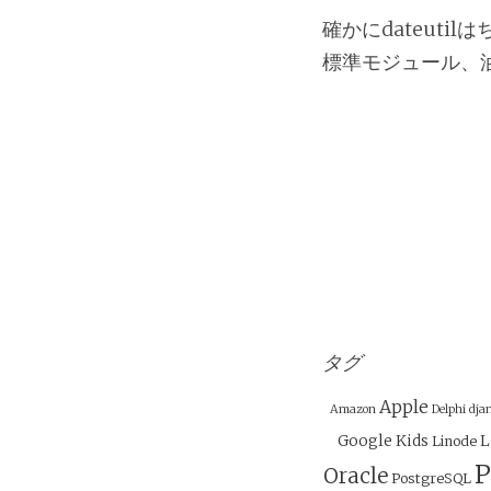
確かにdateuti
標準モジュール、
タグ
Apple
Amazon
Delphi
dja
Google
Kids
L
Linode
P
Oracle
PostgreSQL