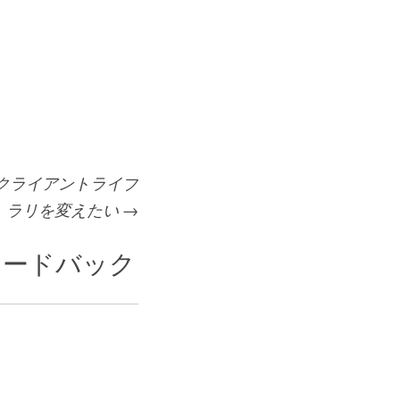
acleクライアントライブ
ラリを変えたい
→
ィードバック