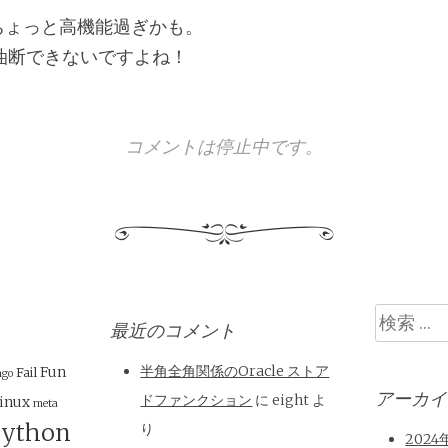
lはちょっと高機能過ぎかも。
油断できないですよね！
コメントは停止中です。
検
最近のコメント
索
半角全角関係のOracle ストア
Fun
Fail
ngo
アーカイ
ドファンクション
に
eight
よ
inux
meta
ython
り
2024