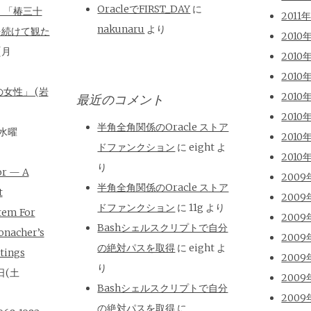
OracleでFIRST_DAY
に
、「椿三十
2011
nakunaru
より
を続けて観た
2010
(月
2010
2010
女性」 (岩
2010
最近のコメント
2010
半角全角関係のOracle ストア
(水曜
2010
ドファンクション
に
eight
よ
2010
り
or — A
2009
半角全角関係のOracle ストア
t
2009
ドファンクション
に
11g
より
tem For
2009
Bashシェルスクリプトで自分
onacher’s
2009
の絶対パスを取得
に
eight
よ
tings
2009
り
日(土
2009
Bashシェルスクリプトで自分
2009
の絶対パスを取得
に