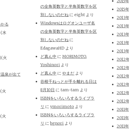
2015
の全角英数字と半角英数字を区
2015
別しないのだね
に
eight
より
2013
Windowsはログオンユーザ名
かかる
2013
の全角英数字と半角英数字を区
日(水
2013
別しないのだね
に
2013
EdagawaHD
より
2013
ど真ん中
に
MORIMOTO,
日(火
2012
Yoshinori
より
2012
ど真ん中
に
やまだ
より
崎温泉が出て
2012
谷根千ねっとが手を離れる日は
2012
8月10日
に
tam-tam
より
日(火
2012
ISBNをいろいろするライブラ
2012
リ
に
ymorimoto
より
2011
ISBNをいろいろするライブラ
日(火
2011
リ
に
bgnori
より
2011