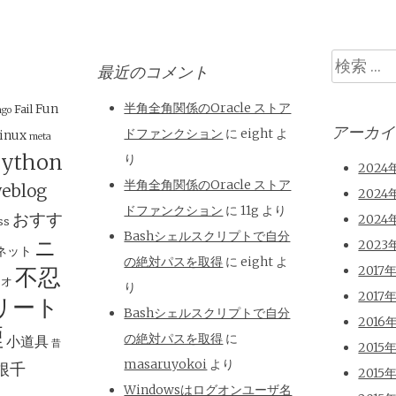
検
最近のコメント
索
半角全角関係のOracle ストア
Fun
Fail
ngo
アーカイ
ドファンクション
に
eight
よ
inux
meta
ython
り
2024
半角全角関係のOracle ストア
eblog
2024
ドファンクション
に
11g
より
おすす
2024
ss
Bashシェルスクリプトで自分
ニ
2023
ネット
の絶対パスを取得
に
eight
よ
不忍
2017
ジオ
り
2017
リート
Bashシェルスクリプトで自分
2016
煙
の絶対パスを取得
に
小道具
昔
2015
masaruyokoi
より
根千
2015
Windowsはログオンユーザ名