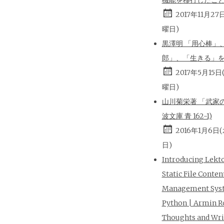
2017年11月27
曜日)
黒澤明 「用心棒」
郎」、「生きる」
2017年5月15日
曜日)
山川菊栄著 「武家の
波文庫 青 162-1)
2016年1月6日
日)
Introducing Lekt
Static File Conten
Management Sys
Python | Armin R
Thoughts and Wri