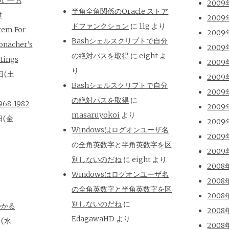
2009
半角全角関係のOracle ストア
t
2009
ドファンクション
に
11g
より
tem For
2009
Bashシェルスクリプトで自分
onacher’s
2009
の絶対パスを取得
に
eight
よ
tings
2009
り
日(土
2009
Bashシェルスクリプトで自分
2009
の絶対パスを取得
に
8-1982
2009
masaruyokoi
より
日(金
2009
Windowsはログオンユーザ名
2009
の全角英数字と半角英数字を区
2009
別しないのだね
に
eight
より
2008
Windowsはログオンユーザ名
2008
の全角英数字と半角英数字を区
2008
別しないのだね
に
かかる
2008
EdagawaHD
より
日(水
2008