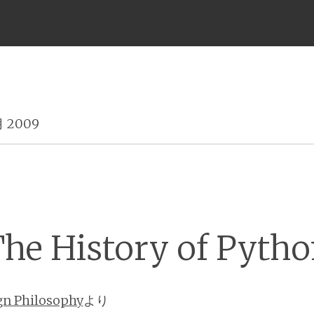
メ
ニ
月 2009
ュ
ー
he History of Pyth
gn Philosophy
より