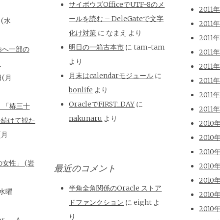
サイボウズOfficeでUTF-8のメ
2011
ールを読む – DeleGateで文字
日(水
2011
化け対策
に
なまえ
より
2011
明日の一箱古本市
に
tam-tam
isへ一部の
2011
より
と
2011
月末はcalendarモジュール
に
日(月
2011
bonlife
より
2011
OracleでFIRST_DAY
に
、「椿三十
2011
nakunaru
より
を続けて観た
2010
(月
2010
2010
女性」 (岩
2010
最近のコメント
2010
半角全角関係のOracle ストア
(水曜
2010
ドファンクション
に
eight
よ
2010
り
or — A