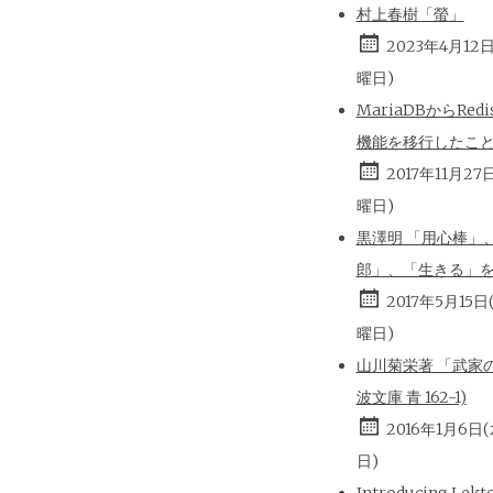
村上春樹「螢」
2023年4月12
曜日)
MariaDBからRed
機能を移行したこ
2017年11月27
曜日)
黒澤明 「用心棒」
郎」、「生きる」
2017年5月15日
曜日)
山川菊栄著 「武家の
波文庫 青 162-1)
2016年1月6日
日)
Introducing Lekt