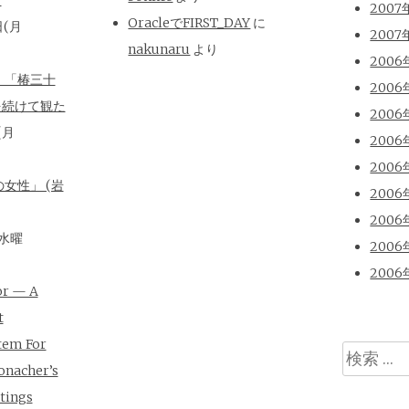
2007
OracleでFIRST_DAY
に
日(月
2007
nakunaru
より
2006
、「椿三十
2006
を続けて観た
2006
(月
2006
2006
女性」 (岩
2006
2006
(水曜
2006
2006
or — A
t
tem For
検
onacher’s
索
tings