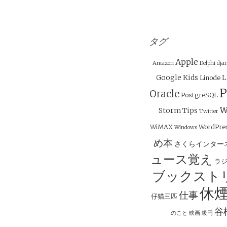
タグ
Apple
Amazon
Delphi
dja
Google
Kids
L
Linode
P
Oracle
PostgreSQL
w
Storm
Tips
Twitter
WiMAX
WordPre
Windows
め本
さくらインター
ュース覚え
ラ
ブックスト
休
仕事
仔猫三匹
谷
のこと
映画
級円