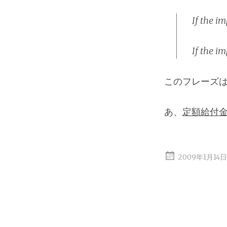
If the im
If the i
このフレーズ
あ、
定額給付
2009年1月14