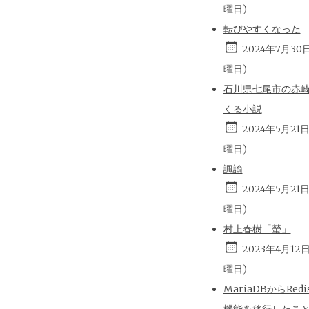
曜日)
転びやすくなった
2024年7月30
曜日)
石川県七尾市の赤
くる小説
2024年5月21
曜日)
諷諭
2024年5月21
曜日)
村上春樹「螢」
2023年4月12
曜日)
MariaDBからRed
機能を移行したこ