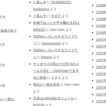
ど真ん中
に
MORIMOTO,
2008
Yoshinori
より
2008
ど真ん中
に
やまだ
より
日(火
2008
谷根千ねっとが手を離れる日は
2008
8月10日
に
tam-tam
より
崎温泉が出て
2008
ISBNをいろいろするライブラ
2007
リ
に
ymorimoto
より
日(火
2007
ISBNをいろいろするライブラ
2007
リ
に
bgnori
より
2007
サイボウズOfficeでUTF-8のメ
日(火
2007
ールを読む – DeleGateで文字
2007
化け対策
に
なまえ
より
2007
明日の一箱古本市
に
tam-tam
日(水
2007
より
2007
月末はcalendarモジュール
に
isへ一部の
2007
bonlife
より
と