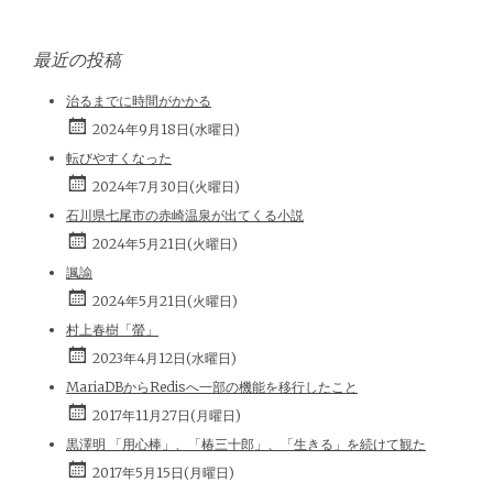
最近の投稿
治るまでに時間がかかる
2024年9月18日(水曜日)
転びやすくなった
2024年7月30日(火曜日)
石川県七尾市の赤崎温泉が出てくる小説
2024年5月21日(火曜日)
諷諭
2024年5月21日(火曜日)
村上春樹「螢」
2023年4月12日(水曜日)
MariaDBからRedisへ一部の機能を移行したこと
2017年11月27日(月曜日)
黒澤明 「用心棒」、「椿三十郎」、「生きる」を続けて観た
2017年5月15日(月曜日)