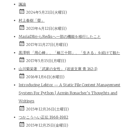
諷諭
2024年5月21日(火曜日)
村上春樹「螢」
2023年4月12日(水曜日)
MariaDBからRedisへ一部の機能を移行したこと
2017年11月27日(月曜日)
黒澤明 「用心棒」、「椿三十郎」、「生きる」を続けて観た
2017年5月15日(月曜日)
山川菊栄著 「武家の女性」 (岩波文庫 青 162-1)
2016年1月6日(水曜日)
Introducing Lektor — A Static File Content Management
System For Python | Armin Ronacher’s Thoughts and
Writings
2015年12月26日(土曜日)
つかこうへい正伝 1968-1982
2015年12月25日(金曜日)