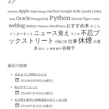
タグ
Apple
Fun
Google
Kids
Linux
Fail
Linode
Amazon
Delphi
django
Python
Oracle
Storm
Tips
PostgreSQL
meta
Twitter
weblog
おすすめ本
さくら
WiMAX
WordPress
Windows
不忍ブ
ニュース覚え
インターネット
ラジオ
休煙
ックストリート
仕事
小道
仔猫三匹
谷根千
具
昔のこと
映画
級円
最近の投稿
治るまでに時間がかかる
2024年9月18日(水曜日)
転びやすくなった
2024年7月30日(火曜日)
石川県七尾市の赤崎温泉が出てくる小説
2024年5月21日(火曜日)