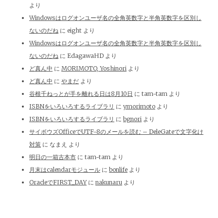
より
Windowsはログオンユーザ名の全角英数字と半角英数字を区別し
ないのだね
に
eight
より
Windowsはログオンユーザ名の全角英数字と半角英数字を区別し
ないのだね
に
EdagawaHD
より
ど真ん中
に
MORIMOTO, Yoshinori
より
ど真ん中
に
やまだ
より
谷根千ねっとが手を離れる日は8月10日
に
tam-tam
より
ISBNをいろいろするライブラリ
に
ymorimoto
より
ISBNをいろいろするライブラリ
に
bgnori
より
サイボウズOfficeでUTF-8のメールを読む – DeleGateで文字化け
対策
に
なまえ
より
明日の一箱古本市
に
tam-tam
より
月末はcalendarモジュール
に
bonlife
より
OracleでFIRST_DAY
に
nakunaru
より