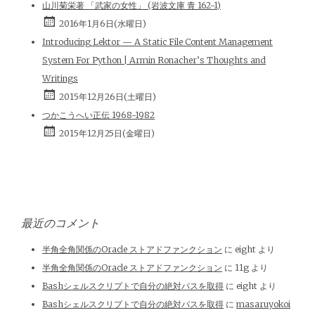
山川菊栄著 「武家の女性」 (岩波文庫 青 162-1)
2016年1月6日(水曜日)
Introducing Lektor — A Static File Content Management
System For Python | Armin Ronacher’s Thoughts and
Writings
2015年12月26日(土曜日)
つかこうへい正伝 1968-1982
2015年12月25日(金曜日)
最近のコメント
半角全角関係のOracle ストアドファンクション
に
eight
より
半角全角関係のOracle ストアドファンクション
に
11g
より
Bashシェルスクリプトで自分の絶対パスを取得
に
eight
より
Bashシェルスクリプトで自分の絶対パスを取得
に
masaruyokoi