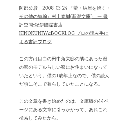
阿部公彦 2008-03-24 『螢・納屋を焼く・
その他の短編』村上春樹(新潮文庫) ー 書
評空間::紀伊國屋書店
KINOKUNIYA::BOOKLOG プロの読み手に
よる書評ブログ
この方は目白の田中角栄邸の隣にあった螢
の寮のモデルらしい寮にお住まいになって
いたという。僕の1歳年上なので、僕の読ん
だ頃にそこで暮らしていたことになる。
この文章を書き始めたのは、文庫版の44ペ
ージにある文章に引っかかって、あれこれ
検索してみたから。