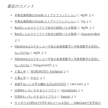
最近のコメント
半角全角関係のOracle ストアドファンクション
に
eight
より
半角全角関係のOracle ストアドファンクション
に
11g
より
Bashシェルスクリプトで自分の絶対パスを取得
に
eight
より
Bashシェルスクリプトで自分の絶対パスを取得
に
masaruyokoi
より
Windowsはログオンユーザ名の全角英数字と半角英数字を区別し
ないのだね
に
eight
より
Windowsはログオンユーザ名の全角英数字と半角英数字を区別し
ないのだね
に
EdagawaHD
より
ど真ん中
に
MORIMOTO, Yoshinori
より
ど真ん中
に
やまだ
より
谷根千ねっとが手を離れる日は8月10日
に
tam-tam
より
ISBNをいろいろするライブラリ
に
ymorimoto
より
ISBNをいろいろするライブラリ
に
bgnori
より
サイボウズOfficeでUTF-8のメールを読む – DeleGateで文字化け