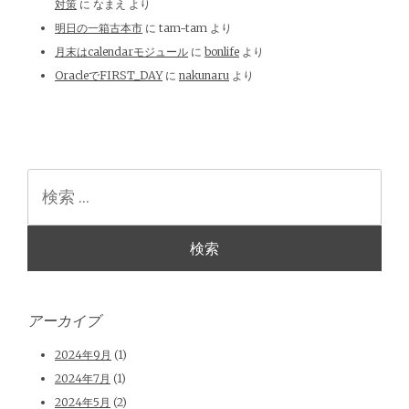
対策
に
なまえ
より
明日の一箱古本市
に
tam-tam
より
月末はcalendarモジュール
に
bonlife
より
OracleでFIRST_DAY
に
nakunaru
より
検
索
アーカイブ
2024年9月
(1)
2024年7月
(1)
2024年5月
(2)