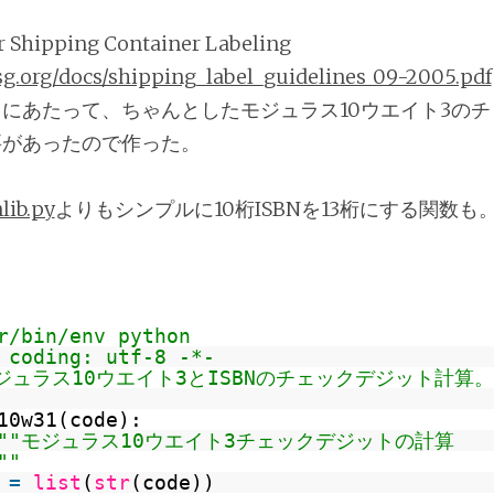
r Shipping Container Labeling
sg.org/docs/shipping_label_guidelines_09-2005.pdf
にあたって、ちゃんとしたモジュラス10ウエイト3の
要があったので作った。
lib.py
よりもシンプルに10桁ISBNを13桁にする関数も
r/bin/env python
 coding: utf-8 -*-
モジュラス10ウエイト3とISBNのチェックデジット計算。P
10w31(code):
"""モジュラス10ウエイト3チェックデジットの計算
""
s
=
list
(
str
(code))