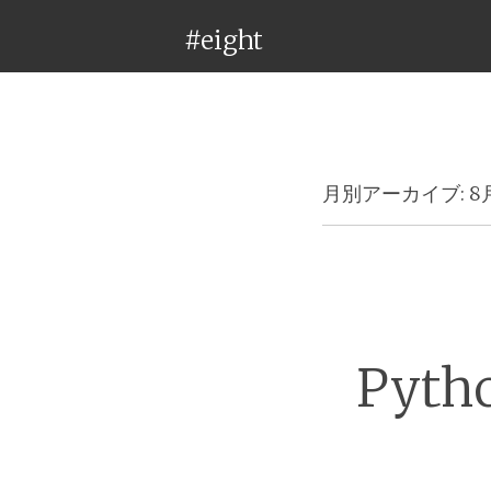
#eight
月別アーカイブ:
8
Pyt