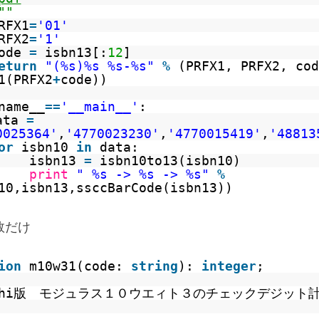
""
RFX1
=
'01'
RFX2
=
'1'
ode
=
isbn13[:
12
]
eturn
"(%s)%s %s-%s"
%
(PRFX1, PRFX2, cod
1(PRFX2
+
code))
name__
=
=
'__main__'
:
ata
=
0025364'
,
'4770023230'
,
'4770015419'
,
'48813
or
isbn10
in
data:
isbn13
=
isbn10to13(isbn10)
print
" %s -> %s -> %s"
%
10,isbn13,ssccBarCode(isbn13))
関数だけ
ion
m10w31(code:
string
):
integer
;
lphi版 モジュラス１０ウエィト３のチェックデジット