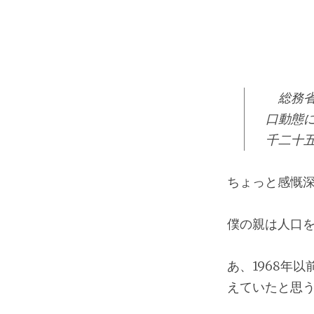
総務省
口動態
千二十
ちょっと感慨
僕の親は人口
あ、1968年
えていたと思