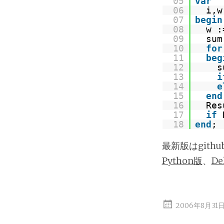
05
var
06
i,
07
begin
08
w 
09
su
10
for
11
beg
12
s
13
i
14
e
15
end
16
Res
17
if
18
end
;
最新版はgith
Python版
、
De
2006年8月31