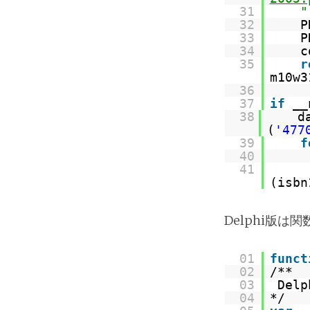
31
"
32
P
33
P
34
c
35
r
m10w3
36
37
if
__
38
d
(
'477
39
f
40
41
(isbn
Delphi版は
01
funct
02
/**
03
De
04
*/