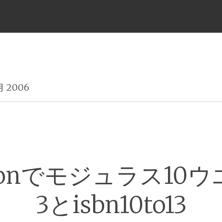
メ
ニ
月 2006
ュ
ー
honでモジュラス10
3とisbn10to13