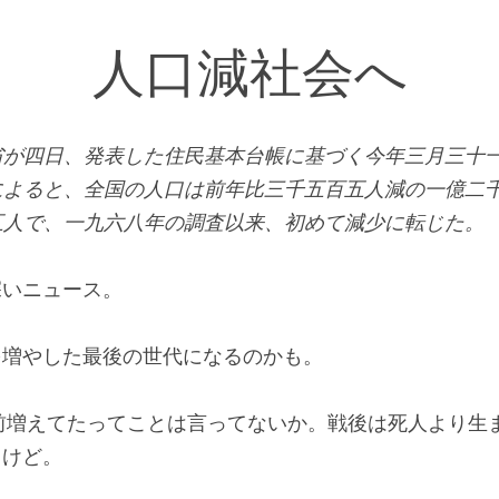
人口減社会へ
が四日、発表した住民基本台帳に基づく今年三月三十
によると、全国の人口は前年比三千五百五人減の一億二
五人で、一九六八年の調査以来、初めて減少に転じた。
深いニュース。
を増やした最後の世代になるのかも。
以前増えてたってことは言ってないか。戦後は死人より生
うけど。