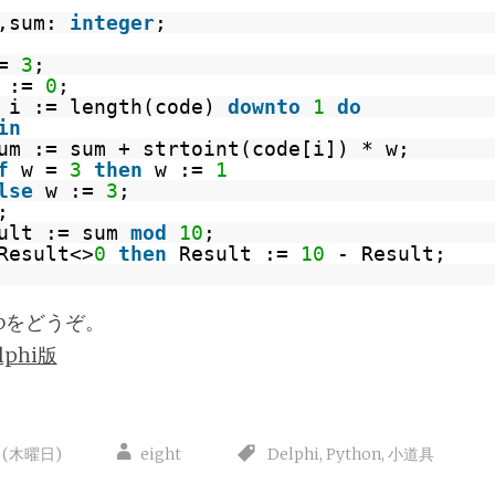
w,sum:
integer
;
:=
3
;
m :=
0
;
i := length(code)
downto
1
do
in
um := sum + strtoint(code[i]) * w;
f
w =
3
then
w :=
1
lse
w :=
3
;
;
ult := sum
mod
10
;
Result<>
0
then
Result :=
10
- Result;
ubをどうぞ。
lphi版
日(木曜日)
eight
Delphi
,
Python
,
小道具