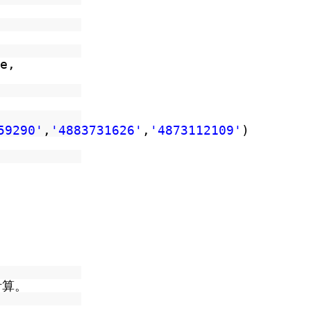
e,
59290'
,
'4883731626'
,
'4873112109'
)
計算。