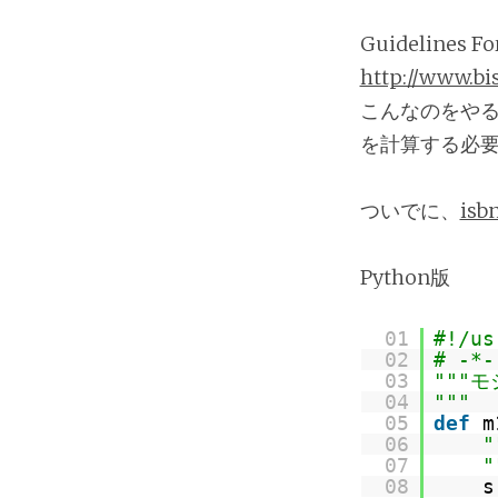
Guidelines Fo
http://www.bi
こんなのをやる
を計算する必
ついでに、
isbn
Python版
01
#!/us
02
# -*-
03
"""
04
"""
05
def
m
06
07
"
08