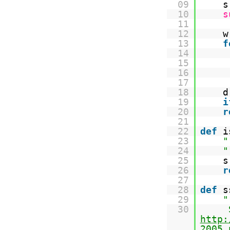
09
s
10
s
11
12
13
f
14
15
16
17
18
19
i
20
r
21
22
def
i
23
"
24
"
25
26
r
27
28
def
s
29
"
30
http:
2005.