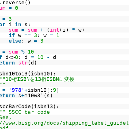
.reverse()
um
=
0
w
=
3
or
i
in
s:
sum
=
sum
+
(
int
(i)
*
w)
if
w
=
=
3
: w
=
1
else
: w
=
3
d
=
sum
%
10
f
d<>
0
: d
=
10
-
d
eturn
str
(d)
sbn10to13(isbn10):
""10桁ISBNを13桁ISBNに変換
""
s
=
'978'
+
isbn10[:
9
]
eturn
s
+
m10w31(s)
sccBarCode(isbn13):
"" SSCC bar code
See,
//www.bisg.org/docs/shipping_label_guidel
pdf