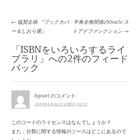
投
←
協賛企画 『ブックカバ
半角全角関係のOracle ス
稿
ー＆しおり展』
トアドファンクション
→
ナ
ビ
「
ISBNをいろいろするライ
ゲ
ブラリ
」への2件のフィード
ー
バック
シ
ョ
ン
bgnori
のコメント:
2009年6月16日(火曜日) 09:32
このコードのライセンスはなんでしょうか？
また，分類に関する情報のソースはどこにあるので