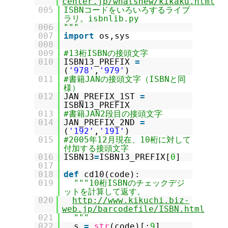
center.jp/whatsnew/kikaku.html
005
ISBNコードをいろいろするライブ
ラリ。isbnlib.py
006
"""
007
import
os,sys
008
009
#13桁ISBNの接頭文字
010
ISBN13_PREFIX
=
(
'978'
,
'979'
)
011
#書籍JANの接頭文字（ISBNと同
様）
012
JAN_PREFIX_1ST
=
ISBN13_PREFIX
013
#書籍JAN2段目の接頭文字
014
JAN_PREFIX_2ND
=
(
'192'
,
'191'
)
015
#2005年12月現在、10桁に対して
付加する接頭文字
016
ISBN13
=
ISBN13_PREFIX[
0
]
017
018
def
cd10(code):
019
"""10桁ISBNのチェックデジ
ットを計算して返す。
020
http://www.kikuchi.biz-
web.jp/barcodefile/ISBN.html
021
"""
022
s
=
str
(code)[:
9
]