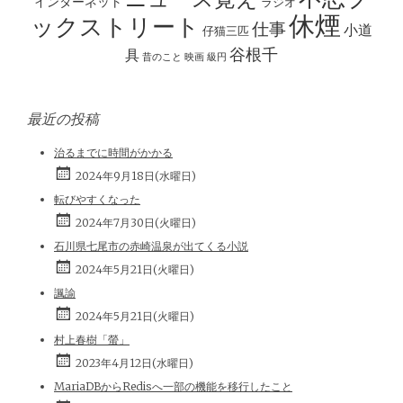
インターネット
ラジオ
休煙
ックストリート
仕事
小道
仔猫三匹
谷根千
具
昔のこと
映画
級円
最近の投稿
治るまでに時間がかかる
2024年9月18日(水曜日)
転びやすくなった
2024年7月30日(火曜日)
石川県七尾市の赤崎温泉が出てくる小説
2024年5月21日(火曜日)
諷諭
2024年5月21日(火曜日)
村上春樹「螢」
2023年4月12日(水曜日)
MariaDBからRedisへ一部の機能を移行したこと