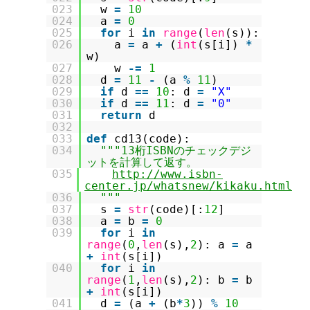
023
w
=
10
024
a
=
0
025
for
i
in
range
(
len
(s)):
026
a
=
a
+
(
int
(s[i])
*
w)
027
w
-
=
1
028
d
=
11
-
(a
%
11
)
029
if
d
=
=
10
: d
=
"X"
030
if
d
=
=
11
: d
=
"0"
031
return
d
032
033
def
cd13(code):
034
"""13桁ISBNのチェックデジ
ットを計算して返す。
035
http://www.isbn-
center.jp/whatsnew/kikaku.html
036
"""
037
s
=
str
(code)[:
12
]
038
a
=
b
=
0
039
for
i
in
range
(
0
,
len
(s),
2
): a
=
a
+
int
(s[i])
040
for
i
in
range
(
1
,
len
(s),
2
): b
=
b
+
int
(s[i])
041
d
=
(a
+
(b
*
3
))
%
10