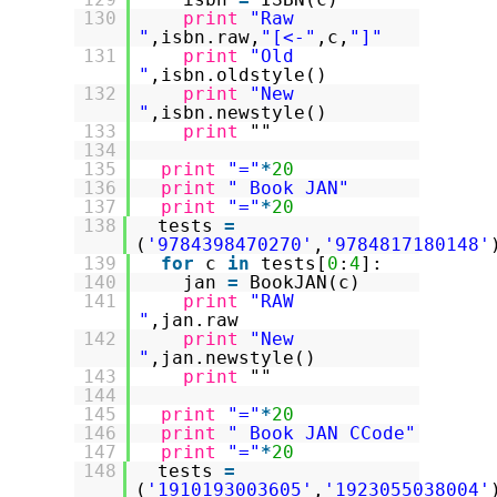
130
print
"Raw
"
,isbn.raw,
"[<-"
,c,
"]"
131
print
"Old
"
,isbn.oldstyle()
132
print
"New
"
,isbn.newstyle()
133
print
""
134
135
print
"="
*
20
136
print
" Book JAN"
137
print
"="
*
20
138
tests
=
(
'9784398470270'
,
'9784817180148'
139
for
c
in
tests[
0
:
4
]:
140
jan
=
BookJAN(c)
141
print
"RAW
"
,jan.raw
142
print
"New
"
,jan.newstyle()
143
print
""
144
145
print
"="
*
20
146
print
" Book JAN CCode"
147
print
"="
*
20
148
tests
=
(
'1910193003605'
,
'1923055038004'