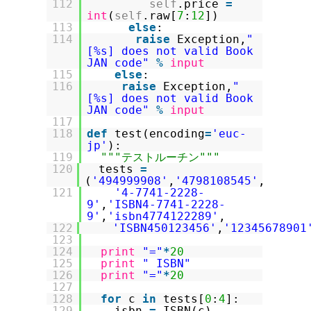
112
self
.price
=
int
(
self
.raw[
7
:
12
])
113
else
:
114
raise
Exception,
"
[%s] does not valid Book
JAN code"
%
input
115
else
:
116
raise
Exception,
"
[%s] does not valid Book
JAN code"
%
input
117
118
def
test(encoding
=
'euc-
jp'
):
119
"""テストルーチン"""
120
tests
=
(
'494999908'
,
'4798108545'
,
121
'4-7741-2228-
9'
,
'ISBN4-7741-2228-
9'
,
'isbn4774122289'
,
122
'ISBN450123456'
,
'12345678901
123
124
print
"="
*
20
125
print
" ISBN"
126
print
"="
*
20
127
128
for
c
in
tests[
0
:
4
]:
129
isbn
=
ISBN(c)