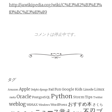
http://ja.wikipedia.org/wiki/C%E3%82%B3%E3%
83%BC%E3%83%89
コメントは停止中です。
タグ
Apple
Fun
Google
Kids
Linux
Fail
Linode
Amazon
Delphi
django
Python
Oracle
Storm
Tips
PostgreSQL
meta
Twitter
weblog
おすすめ本
さくら
WiMAX
WordPress
Windows
不忍ブ
ニュース覚え