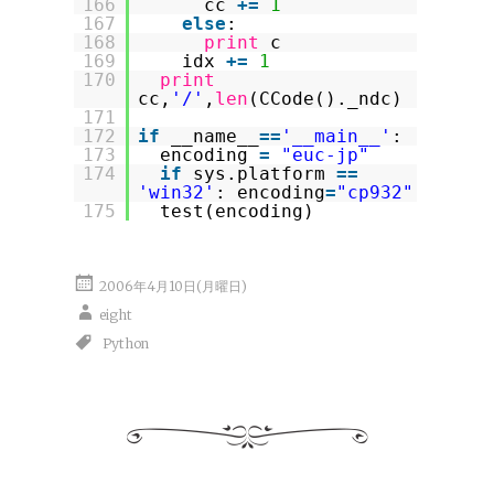
166
cc
+
=
1
167
else
:
168
print
c
169
idx
+
=
1
170
print
cc,
'/'
,
len
(CCode()._ndc)
171
172
if
__name__
=
=
'__main__'
:
173
encoding
=
"euc-jp"
174
if
sys.platform
=
=
'win32'
: encoding
=
"cp932"
175
test(encoding)
2006年4月10日(月曜日)
eight
Python