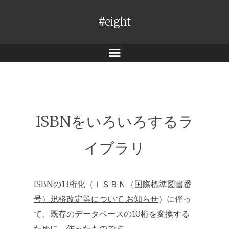
#eight
メ
ニ
ュ
ー
ISBNをいろいろするラ
イブラリ
ISBNの13桁化（
ＩＳＢＮ（国際標準図書番
号）規格改定等について お知らせ
）に伴っ
て、既存のデータベースの10桁を変換する
ために、作ったものです。