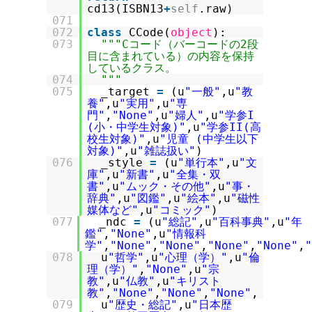
cd13(ISBN13
+
self
.raw)
071
072
class
CCode(
object
):
073
"""Cコード（バーコードの2段
目に含まれている）の内容を保持
しているクラス。
074
"""
075
_target
=
(u
"一般"
,u
"教
養"
,u
"実用"
,u
"専
門"
,
"None"
,u
"婦人"
,u
"学参I
(小・中学生対象)"
,u
"学参II(高
校生対象)"
,u
"児童 (中学生以下
対象)"
,u
"雑誌扱い"
)
076
_style
=
(u
"単行本"
,u
"文
庫"
,u
"新書"
,u
"全集・双
書"
,u
"ムック・その他"
,u
"事・
辞典"
,u
"図鑑"
,u
"絵本"
,u
"磁性
媒体など"
,u
"コミック"
)
077
_ndc
=
(u
"総記"
,u
"百科事典"
,u
"年
鑑"
,
"None"
,u
"情報科
学"
,
"None"
,
"None"
,
"None"
,
"None"
,
"
078
u
"哲学"
,u
"心理（学）"
,u
"倫
理（学）"
,
"None"
,u
"宗
教"
,u
"仏教"
,u
"キリスト
教"
,
"None"
,
"None"
,
"None"
,
079
u
"歴史・総記"
,u
"日本歴