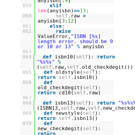
anyisbn[:
9
]
059
elif
len
(anyisbn)
=
=
13
:
060
self
.raw
=
anyisbn[
3
:
12
]
061
else
:
062
raise
ValueError,
"ISBN [%s]
length error. should be 9
or 10 or 13"
%
anyisbn
063
064
def
isbn10(
self
):
return
"%s%s"
%
(
self
.raw,
self
.old_checkdegit())
065
def
oldstyle(
self
):
return
self
.isbn10()
066
def
old_checkdegit(
self
):
return
cd10(
self
.raw)
067
068
def
isbn13(
self
):
return
"%s%s
(ISBN13,
self
.raw,
self
.new_checkd
069
def
newstyle(
self
):
return
self
.isbn13()
070
def
new_checkdegit(
self
):
return