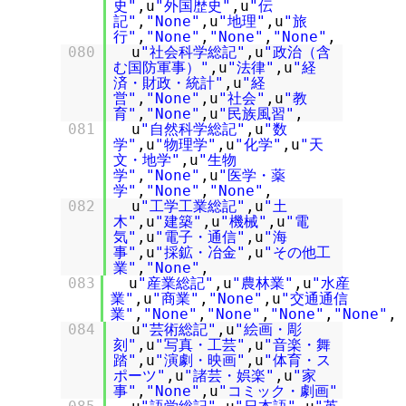
史"
,u
"外国歴史"
,u
"伝
記"
,
"None"
,u
"地理"
,u
"旅
行"
,
"None"
,
"None"
,
"None"
,
080
u
"社会科学総記"
,u
"政治（含
む国防軍事）"
,u
"法律"
,u
"経
済・財政・統計"
,u
"経
営"
,
"None"
,u
"社会"
,u
"教
育"
,
"None"
,u
"民族風習"
,
081
u
"自然科学総記"
,u
"数
学"
,u
"物理学"
,u
"化学"
,u
"天
文・地学"
,u
"生物
学"
,
"None"
,u
"医学・薬
学"
,
"None"
,
"None"
,
082
u
"工学工業総記"
,u
"土
木"
,u
"建築"
,u
"機械"
,u
"電
気"
,u
"電子・通信"
,u
"海
事"
,u
"採鉱・冶金"
,u
"その他工
業"
,
"None"
,
083
u
"産業総記"
,u
"農林業"
,u
"水産
業"
,u
"商業"
,
"None"
,u
"交通通信
業"
,
"None"
,
"None"
,
"None"
,
"None"
,
084
u
"芸術総記"
,u
"絵画・彫
刻"
,u
"写真・工芸"
,u
"音楽・舞
踏"
,u
"演劇・映画"
,u
"体育・ス
ポーツ"
,u
"諸芸・娯楽"
,u
"家
事"
,
"None"
,u
"コミック・劇画"