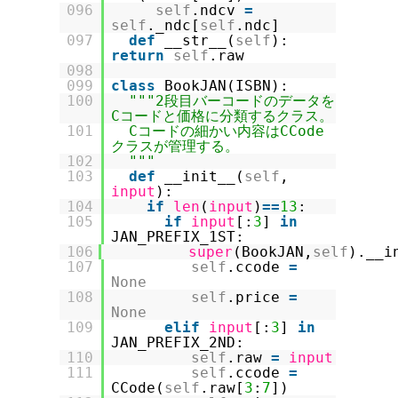
096
self
.ndcv
=
self
._ndc[
self
.ndc]
097
def
__str__(
self
):
return
self
.raw
098
099
class
BookJAN(ISBN):
100
"""2段目バーコードのデータを
Cコードと価格に分類するクラス。
101
Cコードの細かい内容はCCode
クラスが管理する。
102
"""
103
def
__init__(
self
,
input
):
104
if
len
(
input
)
=
=
13
:
105
if
input
[:
3
]
in
JAN_PREFIX_1ST:
106
super
(BookJAN,
self
).__i
107
self
.ccode
=
None
108
self
.price
=
None
109
elif
input
[:
3
]
in
JAN_PREFIX_2ND:
110
self
.raw
=
input
111
self
.ccode
=
CCode(
self
.raw[
3
:
7
])