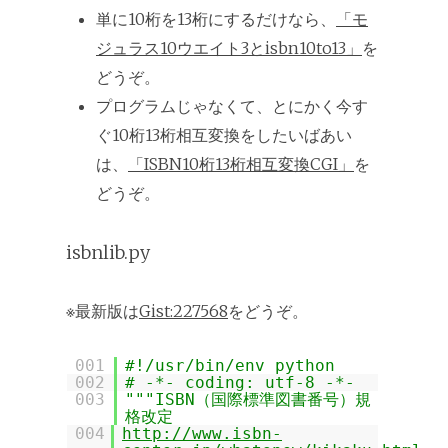
単に10桁を13桁にするだけなら、
「モ
ジュラス10ウエイト3とisbn10to13」
を
どうぞ。
プログラムじゃなくて、とにかく今す
ぐ10桁13桁相互変換をしたいばあい
は、
「ISBN10桁13桁相互変換CGI」
を
どうぞ。
isbnlib.py
※最新版は
Gist:227568
をどうぞ。
001
#!/usr/bin/env python
002
# -*- coding: utf-8 -*-
003
"""ISBN（国際標準図書番号）規
格改定
004
http://www.isbn-