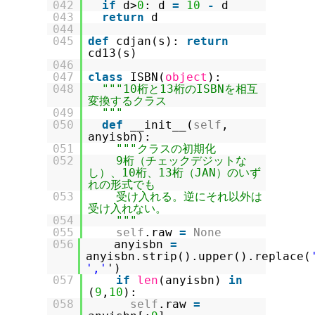
042
if
d>
0
: d
=
10
-
d
043
return
d
044
045
def
cdjan(s):
return
cd13(s)
046
047
class
ISBN(
object
):
048
"""10桁と13桁のISBNを相互
変換するクラス
049
"""
050
def
__init__(
self
,
anyisbn):
051
"""クラスの初期化
052
9桁（チェックデジットな
し）、10桁、13桁（JAN）のいず
れの形式でも
053
受け入れる。逆にそれ以外は
受け入れない。
054
"""
055
self
.raw
=
None
056
anyisbn
=
anyisbn.strip().upper().replace(
','
')
057
if
len
(anyisbn)
in
(
9
,
10
):
058
self
.raw
=