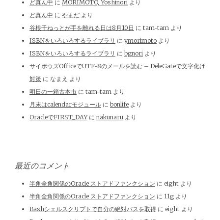
ど真ん中
に
MORIMOTO, Yoshinori
より
ど真ん中
に
やまだ
より
谷根千ねっとが手を離れる日は8月10日
に
tam-tam
より
ISBNをいろいろするライブラリ
に
ymorimoto
より
ISBNをいろいろするライブラリ
に
bgnori
より
サイボウズOfficeでUTF-8のメールを読む – DeleGateで文字化け
対策
に
なまえ
より
明日の一箱古本市
に
tam-tam
より
月末はcalendarモジュール
に
bonlife
より
OracleでFIRST_DAY
に
nakunaru
より
最近のコメント
半角全角関係のOracle ストアドファンクション
に
eight
より
半角全角関係のOracle ストアドファンクション
に
11g
より
Bashシェルスクリプトで自分の絶対パスを取得
に
eight
より