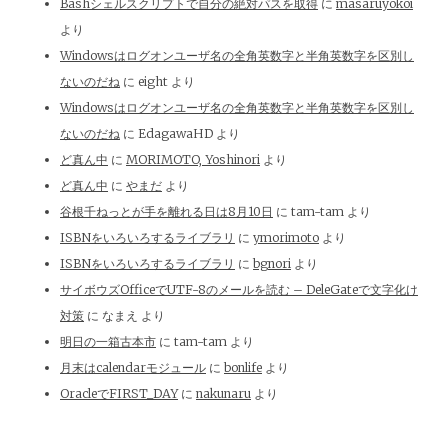
Bashシェルスクリプトで自分の絶対パスを取得
に
masaruyokoi
より
Windowsはログオンユーザ名の全角英数字と半角英数字を区別し
ないのだね
に
eight
より
Windowsはログオンユーザ名の全角英数字と半角英数字を区別し
ないのだね
に
EdagawaHD
より
ど真ん中
に
MORIMOTO, Yoshinori
より
ど真ん中
に
やまだ
より
谷根千ねっとが手を離れる日は8月10日
に
tam-tam
より
ISBNをいろいろするライブラリ
に
ymorimoto
より
ISBNをいろいろするライブラリ
に
bgnori
より
サイボウズOfficeでUTF-8のメールを読む – DeleGateで文字化け
対策
に
なまえ
より
明日の一箱古本市
に
tam-tam
より
月末はcalendarモジュール
に
bonlife
より
OracleでFIRST_DAY
に
nakunaru
より