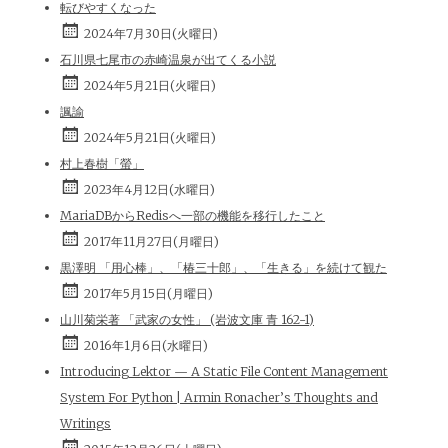
転びやすくなった
2024年7月30日(火曜日)
石川県七尾市の赤崎温泉が出てくる小説
2024年5月21日(火曜日)
諷諭
2024年5月21日(火曜日)
村上春樹「螢」
2023年4月12日(水曜日)
MariaDBからRedisへ一部の機能を移行したこと
2017年11月27日(月曜日)
黒澤明 「用心棒」、「椿三十郎」、「生きる」を続けて観た
2017年5月15日(月曜日)
山川菊栄著 「武家の女性」 (岩波文庫 青 162-1)
2016年1月6日(水曜日)
Introducing Lektor — A Static File Content Management
System For Python | Armin Ronacher’s Thoughts and
Writings