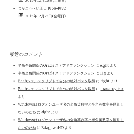
2015年12月26日(土曜日)
つかこうへい正伝 1968-1982
2015年12月25日(金曜日)
最近のコメント
半角全角関係のOracle ストアドファンクション
に
eight
より
半角全角関係のOracle ストアドファンクション
に
11g
より
Bashシェルスクリプトで自分の絶対パスを取得
に
eight
より
Bashシェルスクリプトで自分の絶対パスを取得
に
masaruyokoi
より
Windowsはログオンユーザ名の全角英数字と半角英数字を区別し
ないのだね
に
eight
より
Windowsはログオンユーザ名の全角英数字と半角英数字を区別し
ないのだね
に
EdagawaHD
より