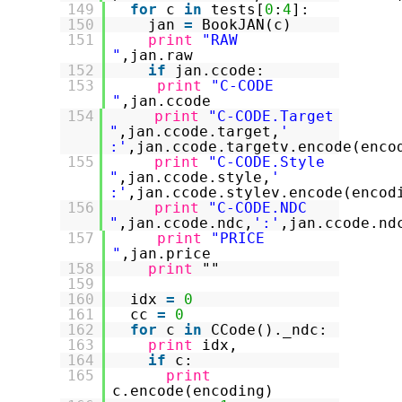
149
for
c
in
tests[
0
:
4
]:
150
jan
=
BookJAN(c)
151
print
"RAW
"
,jan.raw
152
if
jan.ccode:
153
print
"C-CODE
"
,jan.ccode
154
print
"C-CODE.Target
"
,jan.ccode.target,
'
:'
,jan.ccode.targetv.encode(enco
155
print
"C-CODE.Style
"
,jan.ccode.style,
'
:'
,jan.ccode.stylev.encode(encod
156
print
"C-CODE.NDC
"
,jan.ccode.ndc,
':'
,jan.ccode.nd
157
print
"PRICE
"
,jan.price
158
print
""
159
160
idx
=
0
161
cc
=
0
162
for
c
in
CCode()._ndc:
163
print
idx,
164
if
c:
165
print
c.encode(encoding)