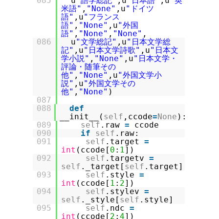
085
u
"語学総記"
,u
"日本語"
,u
"英
米語"
,
"None"
,u
"ドイツ
語"
,u
"フランス
語"
,
"None"
,u
"外国
語"
,
"None"
,
"None"
,
086
u
"文学総記"
,u
"日本文学総
記"
,u
"日本文学詩歌"
,u
"日本文
学小説"
,
"None"
,u
"日本文学・
評論・随筆その
他"
,
"None"
,u
"外国文学小
説"
,u
"外国文学その
他"
,
"None"
)
087
088
def
__init__(
self
,ccode
=
None
):
089
self
.raw
=
ccode
090
if
self
.raw:
091
self
.target
=
int
(ccode[
0
:
1
])
092
self
.targetv
=
self
._target[
self
.target]
093
self
.style
=
int
(ccode[
1
:
2
])
094
self
.stylev
=
self
._style[
self
.style]
095
self
.ndc
=
int
(ccode[
2
:
4
])