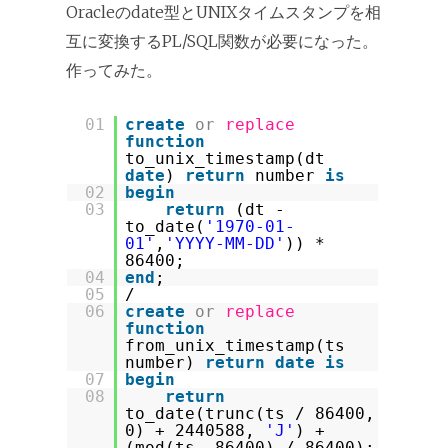
Oracleのdate型とUNIXタイムスタンプを相
互に変換するPL/SQL関数が必要になった。
作ってみた。
01
create
or
replace
function
to_unix_timestamp(dt
date
)
return
number
is
02
begin
03
return
(dt -
to_date(
'1970-01-
01'
,
'YYYY-MM-DD'
)) *
86400;
04
end
;
05
/
06
create
or
replace
function
from_unix_timestamp(ts
number)
return
date
is
07
begin
08
return
to_date(trunc(ts / 86400,
0) + 2440588,
'J'
) +
(mod(ts, 86400) / 86400);