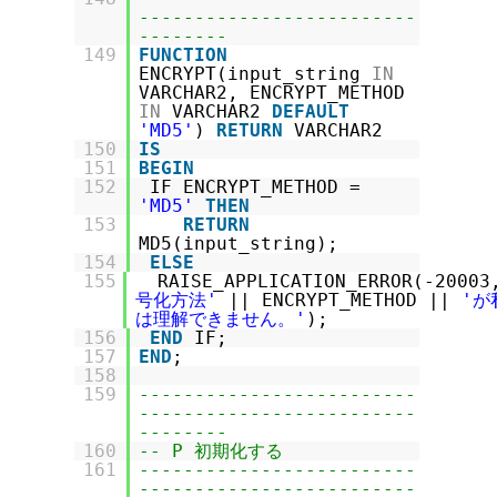
-------------------------
--------
149
FUNCTION
ENCRYPT(input_string
IN
VARCHAR2, ENCRYPT_METHOD
IN
VARCHAR2
DEFAULT
'MD5'
)
RETURN
VARCHAR2
150
IS
151
BEGIN
152
IF ENCRYPT_METHOD =
'MD5'
THEN
153
RETURN
MD5(input_string);
154
ELSE
155
RAISE_APPLICATION_ERROR(-20003
号化方法'
|| ENCRYPT_METHOD ||
'が
は理解できません。'
);
156
END
IF;
157
END
;
158
159
-------------------------
-------------------------
--------
160
-- P 初期化する
161
-------------------------
-------------------------