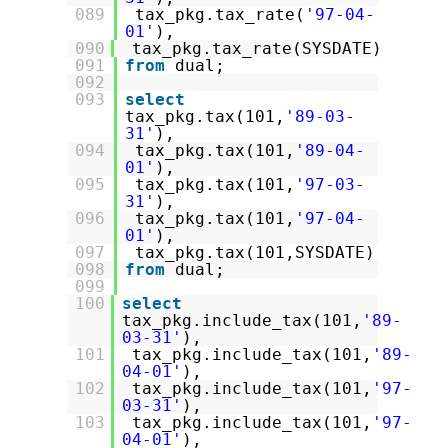
089
tax_pkg.tax_rate(
'97-04-
01'
),
090
tax_pkg.tax_rate(SYSDATE)
091
from
dual;
092
093
select
tax_pkg.tax(101,
'89-03-
31'
),
094
tax_pkg.tax(101,
'89-04-
01'
),
095
tax_pkg.tax(101,
'97-03-
31'
),
096
tax_pkg.tax(101,
'97-04-
01'
),
097
tax_pkg.tax(101,SYSDATE)
098
from
dual;
099
100
select
tax_pkg.include_tax(101,
'89-
03-31'
),
101
tax_pkg.include_tax(101,
'89-
04-01'
),
102
tax_pkg.include_tax(101,
'97-
03-31'
),
103
tax_pkg.include_tax(101,
'97-
04-01'
),