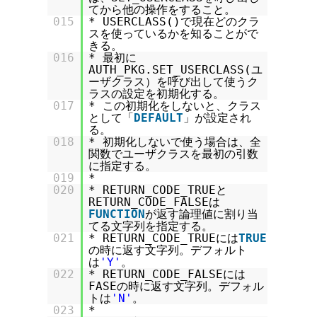
てから他の操作をすること。
015
* USERCLASS()で現在どのクラ
スを使っているかを知ることがで
きる。
016
* 最初に
AUTH_PKG.SET_USERCLASS(ユ
ーザクラス）を呼び出して使うク
ラスの設定を初期化する。
017
* この初期化をしないと、クラス
として「
DEFAULT
」が設定され
る。
018
* 初期化しないで使う場合は、全
関数でユーザクラスを最初の引数
に指定する。
019
*
020
* RETURN_CODE_TRUEと
RETURN_CODE_FALSEは
FUNCTION
が返す論理値に割り当
てる文字列を指定する。
021
* RETURN_CODE_TRUEには
TRUE
の時に返す文字列。デフォルト
は
'Y'
。
022
* RETURN_CODE_FALSEには
FASEの時に返す文字列。デフォル
トは
'N'
。
023
*