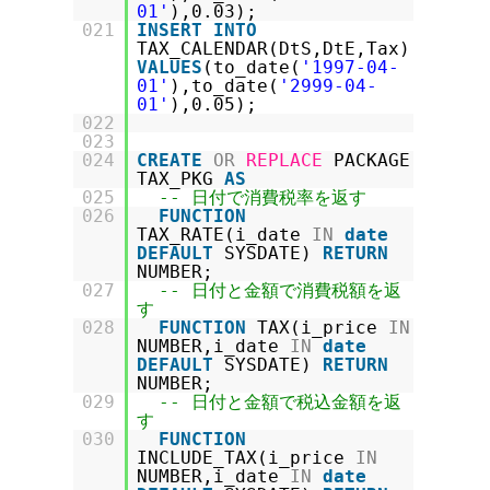
01'
),0.03);
021
INSERT
INTO
TAX_CALENDAR(DtS,DtE,Tax)
VALUES
(to_date(
'1997-04-
01'
),to_date(
'2999-04-
01'
),0.05);
022
023
024
CREATE
OR
REPLACE
PACKAGE
TAX_PKG
AS
025
-- 日付で消費税率を返す
026
FUNCTION
TAX_RATE(i_date
IN
date
DEFAULT
SYSDATE)
RETURN
NUMBER;
027
-- 日付と金額で消費税額を返
す
028
FUNCTION
TAX(i_price
IN
NUMBER,i_date
IN
date
DEFAULT
SYSDATE)
RETURN
NUMBER;
029
-- 日付と金額で税込金額を返
す
030
FUNCTION
INCLUDE_TAX(i_price
IN
NUMBER,i_date
IN
date