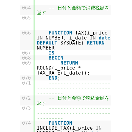
---------
064
-- 日付と金額で消費税額を
返す
065
---------------------
-------------------------
---------
066
FUNCTION
TAX(i_price
IN
NUMBER, i_date
IN
date
DEFAULT
SYSDATE)
RETURN
NUMBER
067
IS
068
BEGIN
069
RETURN
ROUND(i_price *
TAX_RATE(i_date));
070
END
;
071
---------------------
-------------------------
---------
072
-- 日付と金額で税込金額を
返す
073
---------------------
-------------------------
---------
074
FUNCTION
INCLUDE_TAX(i_price
IN