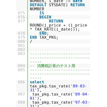
NUMBER, i_date
IN
date
DEFAULT
SYSDATE)
RETURN
NUMBER
075
IS
076
BEGIN
077
RETURN
ROUND(i_price + (i_price
* TAX_RATE(i_date)));
078
END
;
079
END
TAX_PKG;
080
/
081
082
083
-------------------------
-------------------------
-----
084
-- 消費税計算のテスト用
085
-------------------------
-------------------------
-----
086
select
tax_pkg.tax_rate(
'89-03-
31'
),
087
tax_pkg.tax_rate(
'89-04-
01'
),
088
tax_pkg.tax_rate(
'97-03-
31'
),