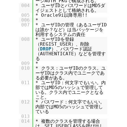
ージAUTH_PKGで構成される。
004
* ユーザIDとパスワードはMD5ダ
イジェストとして格納される。
005
* Oracle9i以降専用!!
006
*
007
* ユーザIDの管理（あるユーザID
は誰か？など）は当パッケージを
利用するシステムの責任
008
* ユーザIDを登録
（REGIST_USER）、削除
（
DROP
）、パスワード認証
（AUTHENTICATE）などを管理す
る
009
*
010
* クラス：ユーザIDのクラス。ユ
ーザIDはクラス内でユニークであ
る必要がある。
011
* ユーザID：何文字でもいい。内
部ではMD5のハッシュで管理して
いる。クラス内でユニークとなる
こと。
012
* パスワード：何文字でもいい。
内部ではMD5のハッシュで管理し
ている
013
014
* 複数のクラスを管理する場合
は、SET_USERCLASSを呼び出し