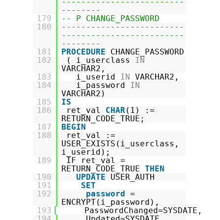
-------------------------
--------
179
-- P CHANGE_PASSWORD
180
-------------------------
-------------------------
--------
181
PROCEDURE
CHANGE_PASSWORD
182
( i_userclass
IN
VARCHAR2,
183
i_userid
IN
VARCHAR2,
184
i_password
IN
VARCHAR2)
185
IS
186
ret_val
CHAR
(1) :=
RETURN_CODE_TRUE;
187
BEGIN
188
ret_val :=
USER_EXISTS(i_userclass,
i_userid);
189
IF ret_val =
RETURN_CODE_TRUE
THEN
190
UPDATE
USER_AUTH
191
SET
192
password
=
ENCRYPT(i_password),
193
PasswordChanged=SYSDATE,
194
Updated=SYSDATE