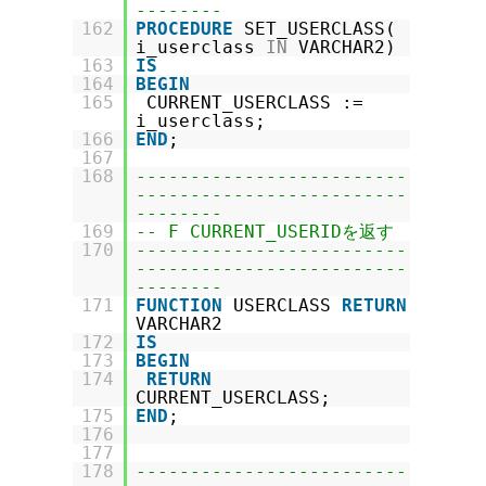
--------
162
PROCEDURE
SET_USERCLASS(
i_userclass
IN
VARCHAR2)
163
IS
164
BEGIN
165
CURRENT_USERCLASS :=
i_userclass;
166
END
;
167
168
-------------------------
-------------------------
--------
169
-- F CURRENT_USERIDを返す
170
-------------------------
-------------------------
--------
171
FUNCTION
USERCLASS
RETURN
VARCHAR2
172
IS
173
BEGIN
174
RETURN
CURRENT_USERCLASS;
175
END
;
176
177
178
-------------------------