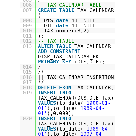
006
-- TAX CALENDAR TABLE
007
CREATE
TABLE
TAX_CALENDAR
(
008
DtS
date
NOT
NULL
,
009
DtE
date
NOT
NULL
,
010
TAX number(3,2)
011
);
012
-- TAX TABLE
013
ALTER
TABLE
TAX_CALENDAR
ADD
CONSTRAINT
DISP_TAX_CALENDAR_PK
PRIMARY
KEY
(DtS,DtE);
014
/
015
/*
016
|| TAX_CALENDAR INSERTION
017
*/
018
DELETE
FROM
TAX_CALENDAR;
019
INSERT
INTO
TAX_CALENDAR(DtS,DtE,Tax)
VALUES
(to_date(
'1900-01-
01'
),to_date(
'1989-04-
01'
),0.000);
020
INSERT
INTO
TAX_CALENDAR(DtS,DtE,Tax)
VALUES
(to_date(
'1989-04-
01'
),to_date(
'1997-04-