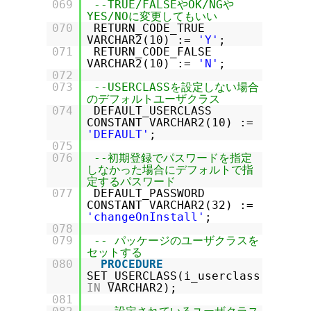
069
--TRUE/FALSEやOK/NGや
YES/NOに変更してもいい
070
RETURN_CODE_TRUE
VARCHAR2(10) :=
'Y'
;
071
RETURN_CODE_FALSE
VARCHAR2(10) :=
'N'
;
072
073
--USERCLASSを設定しない場合
のデフォルトユーザクラス
074
DEFAULT_USERCLASS
CONSTANT VARCHAR2(10) :=
'DEFAULT'
;
075
076
--初期登録でパスワードを指定
しなかった場合にデフォルトで指
定するパスワード
077
DEFAULT_PASSWORD
CONSTANT VARCHAR2(32) :=
'changeOnInstall'
;
078
079
-- パッケージのユーザクラスを
セットする
080
PROCEDURE
SET_USERCLASS(i_userclass
IN
VARCHAR2);
081