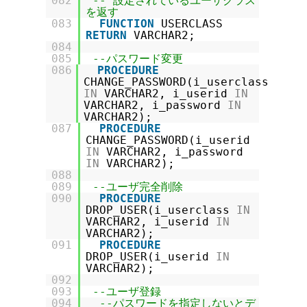
082
-- 設定されているユーザクラス
を返す
083
FUNCTION
USERCLASS
RETURN
VARCHAR2;
084
085
--パスワード変更
086
PROCEDURE
CHANGE_PASSWORD(i_userclass
IN
VARCHAR2, i_userid
IN
VARCHAR2, i_password
IN
VARCHAR2);
087
PROCEDURE
CHANGE_PASSWORD(i_userid
IN
VARCHAR2, i_password
IN
VARCHAR2);
088
089
--ユーザ完全削除
090
PROCEDURE
DROP_USER(i_userclass
IN
VARCHAR2, i_userid
IN
VARCHAR2);
091
PROCEDURE
DROP_USER(i_userid
IN
VARCHAR2);
092
093
--ユーザ登録
094
--パスワードを指定しないとデ