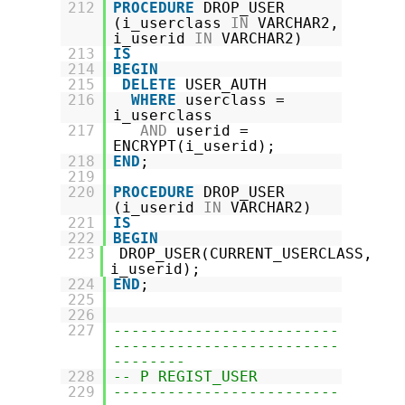
212
PROCEDURE
DROP_USER
(i_userclass
IN
VARCHAR2,
i_userid
IN
VARCHAR2)
213
IS
214
BEGIN
215
DELETE
USER_AUTH
216
WHERE
userclass =
i_userclass
217
AND
userid =
ENCRYPT(i_userid);
218
END
;
219
220
PROCEDURE
DROP_USER
(i_userid
IN
VARCHAR2)
221
IS
222
BEGIN
223
DROP_USER(CURRENT_USERCLASS,
i_userid);
224
END
;
225
226
227
-------------------------
-------------------------
--------
228
-- P REGIST_USER
229
-------------------------