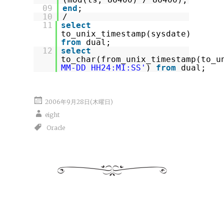
09
end
;
10
/
11
select
to_unix_timestamp(sysdate)
from
dual;
12
select
to_char(from_unix_timestamp(to_u
MM-DD HH24:MI:SS'
)
from
dual;
2006年9月28日(木曜日)
eight
Oracle