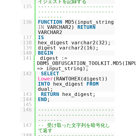
イジェストを記録する
135
-------------------------
-------------------------
--------
136
FUNCTION
MD5(input_string
IN
VARCHAR2)
RETURN
VARCHAR2
137
IS
138
hex_digest varchar2(32);
139
digest varchar2(16);
140
BEGIN
141
digest :=
DBMS_OBFUSCATION_TOOLKIT.MD5(INP
=> input_string);
142
SELECT
Lower
(RAWTOHEX(digest))
INTO
hex_digest
FROM
dual;
143
RETURN
hex_digest;
144
END
;
145
146
-------------------------
-------------------------
--------
147
-- 受け取った文字列を暗号化し
て返す
148
-------------------------