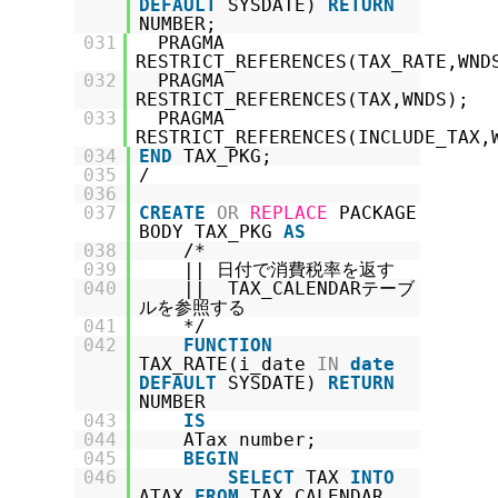
DEFAULT
SYSDATE)
RETURN
NUMBER;
031
PRAGMA
RESTRICT_REFERENCES(TAX_RATE,WND
032
PRAGMA
RESTRICT_REFERENCES(TAX,WNDS);
033
PRAGMA
RESTRICT_REFERENCES(INCLUDE_TAX,
034
END
TAX_PKG;
035
/
036
037
CREATE
OR
REPLACE
PACKAGE
BODY TAX_PKG
AS
038
/*
039
|| 日付で消費税率を返す
040
|| TAX_CALENDARテーブ
ルを参照する
041
*/
042
FUNCTION
TAX_RATE(i_date
IN
date
DEFAULT
SYSDATE)
RETURN
NUMBER
043
IS
044
ATax number;
045
BEGIN
046
SELECT
TAX
INTO
ATAX
FROM
TAX_CALENDAR