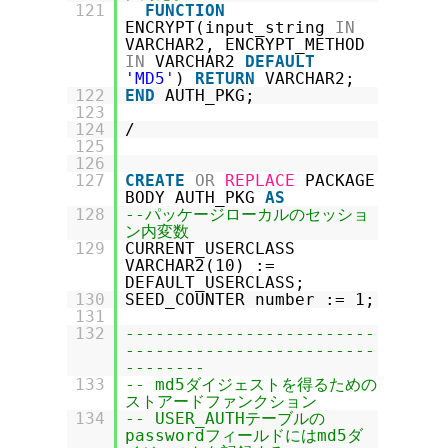
121
FUNCTION
ENCRYPT(input_string
IN
VARCHAR2, ENCRYPT_METHOD
IN
VARCHAR2
DEFAULT
'MD5'
)
RETURN
VARCHAR2;
122
END
AUTH_PKG;
123
124
/
125
126
127
CREATE
OR
REPLACE
PACKAGE
BODY AUTH_PKG
AS
128
--パッケージローカルのセッショ
ン内変数
129
CURRENT_USERCLASS
VARCHAR2(10) :=
DEFAULT_USERCLASS;
130
SEED_COUNTER number := 1;
131
132
-------------------------
-------------------------
--------
133
-- md5ダイジェストを得るための
ストアードファンクション
134
-- USER_AUTHテーブルの
passwordフィールドにはmd5ダ