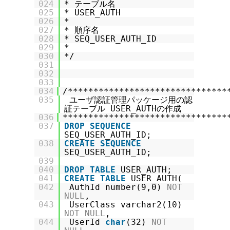
024
* テーブル名
025
* USER_AUTH
026
*
027
* 順序名
028
* SEQ_USER_AUTH_ID
029
*
030
*/
031
032
033
034
/*******************************
035
ユーザ認証管理パッケージ用の認
証テーブル USER_AUTHの作成
036
********************************
037
DROP
SEQUENCE
SEQ_USER_AUTH_ID;
038
CREATE
SEQUENCE
SEQ_USER_AUTH_ID;
039
040
DROP
TABLE
USER_AUTH;
041
CREATE
TABLE
USER_AUTH(
042
AuthId number(9,0)
NOT
NULL
,
043
UserClass varchar2(10)
NOT
NULL
,
044
UserId
char
(32)
NOT