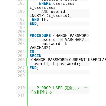
195
WHERE
userclass =
i_userclass
196
AND
userid =
ENCRYPT(i_userid);
197
END
IF;
198
END
;
199
200
201
PROCEDURE
CHANGE_PASSWORD
202
( i_userid
IN
VARCHAR2,
203
i_password
IN
VARCHAR2)
204
IS
205
BEGIN
206
CHANGE_PASSWORD(CURRENT_USERCLA
i_userid, i_password);
207
END
;
208
209
-------------------------
-------------------------
--------
210
-- P DROP_USER 完全にレコー
ドを削除する
211
-------------------------
-------------------------
--------