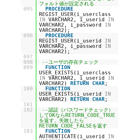
フォルト値が設定される
095
PROCEDURE
REGIST_USER(i_userclass
IN
VARCHAR2, i_userid
IN
VARCHAR2, i_password
IN
VARCHAR2);
096
PROCEDURE
REGIST_USER(i_userid
IN
VARCHAR2, i_password
IN
VARCHAR2);
097
098
--ユーザの存在チェック
099
FUNCTION
USER_EXISTS(i_userclass
IN
VARCHAR2, i_userid
IN
VARCHAR2)
RETURN
CHAR
;
100
FUNCTION
USER_EXISTS(i_userid
IN
VARCHAR2)
RETURN
CHAR
;
101
102
--認証（パスワードチェック）
してOKならRETURN_CODE_TRUE
を返す。失敗したら
RETURN_CODE_FALSEを返す
103
FUNCTION
AUTHENTICATE(i_userid
IN