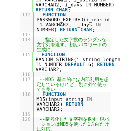
VARCHAR2, i_days
IN
NUMBER)
RETURN
CHAR
;
112
FUNCTION
PASSWORD_EXPIRED(i_userid
IN
VARCHAR2, i_days
IN
NUMBER)
RETURN
CHAR
;
113
114
--指定した文字数のランダムな
文字列を返す。初期パスワードの
生成に。
115
FUNCTION
RANDOM_STRING(i_string_length
IN
NUMBER
DEFAULT
6)
RETURN
VARCHAR2;
116
117
--MD5 基本的には内部利用を想
定しているけれど、別に外で使っ
ても良い
118
FUNCTION
MD5(input_string
IN
VARCHAR2)
RETURN
VARCHAR2;
119
120
--暗号化した文字列を返す 現バ
ージョンはMD5を使った1方向だけ
に対応。