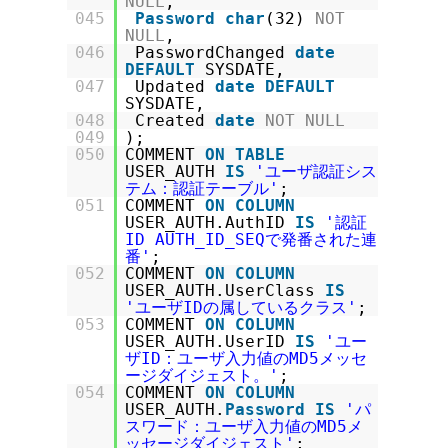
NULL
,
045
Password
char
(32)
NOT
NULL
,
046
PasswordChanged
date
DEFAULT
SYSDATE,
047
Updated
date
DEFAULT
SYSDATE,
048
Created
date
NOT
NULL
049
);
050
COMMENT
ON
TABLE
USER_AUTH
IS
'ユーザ認証シス
テム：認証テーブル'
;
051
COMMENT
ON
COLUMN
USER_AUTH.AuthID
IS
'認証
ID AUTH_ID_SEQで発番された連
番'
;
052
COMMENT
ON
COLUMN
USER_AUTH.UserClass
IS
'ユーザIDの属しているクラス'
;
053
COMMENT
ON
COLUMN
USER_AUTH.UserID
IS
'ユー
ザID：ユーザ入力値のMD5メッセ
ージダイジェスト。'
;
054
COMMENT
ON
COLUMN
USER_AUTH.
Password
IS
'パ
スワード：ユーザ入力値のMD5メ
ッセージダイジェスト'
;