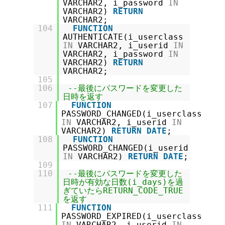
VARCHAR2, i_password
IN
VARCHAR2)
RETURN
VARCHAR2;
104
FUNCTION
AUTHENTICATE(i_userclass
IN
VARCHAR2, i_userid
IN
VARCHAR2, i_password
IN
VARCHAR2)
RETURN
VARCHAR2;
105
106
--最後にパスワードを変更した
日時を返す
107
FUNCTION
PASSWORD_CHANGED(i_userclass
IN
VARCHAR2, i_userid
IN
VARCHAR2)
RETURN
DATE
;
108
FUNCTION
PASSWORD_CHANGED(i_userid
IN
VARCHAR2)
RETURN
DATE
;
109
110
--最後にパスワードを変更した
日時が有効な日数(i_days)を過
ぎていたらRETURN_CODE_TRUE
を返す
111
FUNCTION
PASSWORD_EXPIRED(i_userclass
IN
VARCHAR2, i_userid
IN