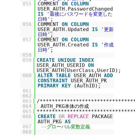
055
COMMENT
ON
COLUMN
USER_AUTH.PasswordChanged
IS
'最後にパスワードを変更した
日時'
;
056
COMMENT
ON
COLUMN
USER_AUTH.Updated
IS
'更新
日時'
;
057
COMMENT
ON
COLUMN
USER_AUTH.Created
IS
'作成
日時'
;
058
059
CREATE
UNIQUE
INDEX
USER_AUTH_USERID
ON
USER_AUTH(UserClass,UserID);
060
ALTER
TABLE
USER_AUTH
ADD
CONSTRAINT
USER_AUTH_PK
PRIMARY
KEY
(AuthID);
061
062
063
/*******************************
064
AUTH_PKG本体の作成
065
********************************
066
CREATE
OR
REPLACE
PACKAGE
AUTH_PKG
AS
067
--グローバル変数定義
068