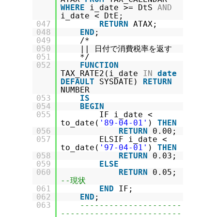
WHERE
i_date >= DtS
AND
i_date < DtE;
047
RETURN
ATAX;
048
END
;
049
/*
050
|| 日付で消費税率を返す
051
*/
052
FUNCTION
TAX_RATE2(i_date
IN
date
DEFAULT
SYSDATE)
RETURN
NUMBER
053
IS
054
BEGIN
055
IF i_date <
to_date(
'89-04-01'
)
THEN
056
RETURN
0.00;
057
ELSIF i_date <
to_date(
'97-04-01'
)
THEN
058
RETURN
0.03;
059
ELSE
060
RETURN
0.05;
--現状
061
END
IF;
062
END
;
063
---------------------
-------------------------