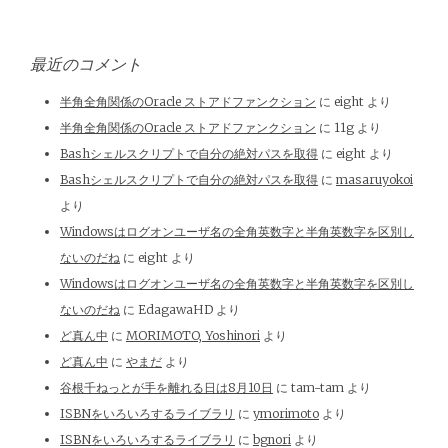
最近のコメント
半角全角関係のOracle ストアドファンクション
に
eight
より
半角全角関係のOracle ストアドファンクション
に
11g
より
Bashシェルスクリプトで自分の絶対パスを取得
に
eight
より
Bashシェルスクリプトで自分の絶対パスを取得
に
masaruyokoi
より
Windowsはログオンユーザ名の全角英数字と半角英数字を区別し
ないのだね
に
eight
より
Windowsはログオンユーザ名の全角英数字と半角英数字を区別し
ないのだね
に
EdagawaHD
より
ど真ん中
に
MORIMOTO, Yoshinori
より
ど真ん中
に
やまだ
より
谷根千ねっとが手を離れる日は8月10日
に
tam-tam
より
ISBNをいろいろするライブラリ
に
ymorimoto
より
ISBNをいろいろするライブラリ
に
bgnori
より