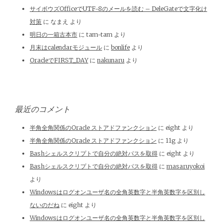
サイボウズOfficeでUTF-8のメールを読む – DeleGateで文字化け
対策
に
なまえ
より
明日の一箱古本市
に
tam-tam
より
月末はcalendarモジュール
に
bonlife
より
OracleでFIRST_DAY
に
nakunaru
より
最近のコメント
半角全角関係のOracle ストアドファンクション
に
eight
より
半角全角関係のOracle ストアドファンクション
に
11g
より
Bashシェルスクリプトで自分の絶対パスを取得
に
eight
より
Bashシェルスクリプトで自分の絶対パスを取得
に
masaruyokoi
より
Windowsはログオンユーザ名の全角英数字と半角英数字を区別し
ないのだね
に
eight
より
Windowsはログオンユーザ名の全角英数字と半角英数字を区別し