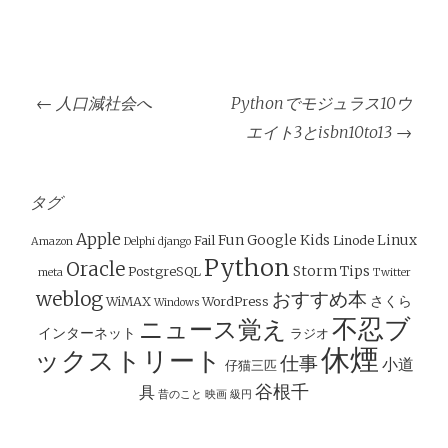
投
←
人口減社会へ
Pythonでモジュラス10ウ
稿
エイト3とisbn10to13
→
ナ
ビ
ゲ
タグ
ー
Apple
Fun
Google
Kids
Linux
Fail
Linode
Amazon
Delphi
django
シ
Python
Oracle
Storm
Tips
PostgreSQL
meta
Twitter
ョ
weblog
おすすめ本
さくら
WiMAX
WordPress
Windows
ン
不忍ブ
ニュース覚え
インターネット
ラジオ
休煙
ックストリート
仕事
小道
仔猫三匹
谷根千
具
昔のこと
映画
級円