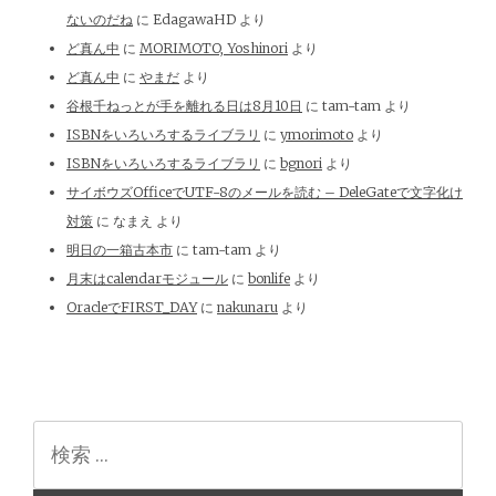
ないのだね
に
EdagawaHD
より
ど真ん中
に
MORIMOTO, Yoshinori
より
ど真ん中
に
やまだ
より
谷根千ねっとが手を離れる日は8月10日
に
tam-tam
より
ISBNをいろいろするライブラリ
に
ymorimoto
より
ISBNをいろいろするライブラリ
に
bgnori
より
サイボウズOfficeでUTF-8のメールを読む – DeleGateで文字化け
対策
に
なまえ
より
明日の一箱古本市
に
tam-tam
より
月末はcalendarモジュール
に
bonlife
より
OracleでFIRST_DAY
に
nakunaru
より
検
索