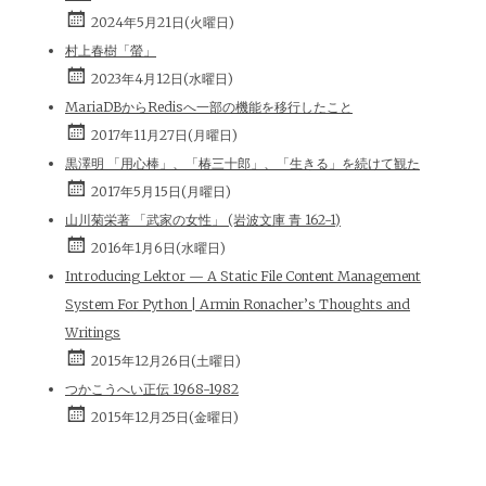
2024年5月21日(火曜日)
村上春樹「螢」
2023年4月12日(水曜日)
MariaDBからRedisへ一部の機能を移行したこと
2017年11月27日(月曜日)
黒澤明 「用心棒」、「椿三十郎」、「生きる」を続けて観た
2017年5月15日(月曜日)
山川菊栄著 「武家の女性」 (岩波文庫 青 162-1)
2016年1月6日(水曜日)
Introducing Lektor — A Static File Content Management
System For Python | Armin Ronacher’s Thoughts and
Writings
2015年12月26日(土曜日)
つかこうへい正伝 1968-1982
2015年12月25日(金曜日)