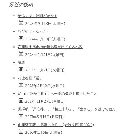
最近の投稿
治るまでに時間がかかる
2024年9月18日(水曜日)
転びやすくなった
2024年7月30日(火曜日)
石川県七尾市の赤崎温泉が出てくる小説
2024年5月21日(火曜日)
諷諭
2024年5月21日(火曜日)
村上春樹「螢」
2023年4月12日(水曜日)
MariaDBからRedisへ一部の機能を移行したこと
2017年11月27日(月曜日)
黒澤明 「用心棒」、「椿三十郎」、「生きる」を続けて観た
2017年5月15日(月曜日)
山川菊栄著 「武家の女性」 (岩波文庫 青 162-1)
2016年1月6日(水曜日)