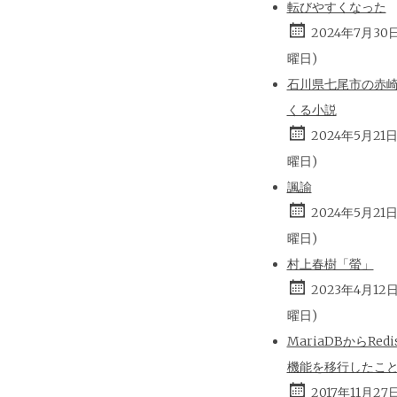
転びやすくなった
2024年7月30
曜日)
石川県七尾市の赤
くる小説
2024年5月21
曜日)
諷諭
2024年5月21
曜日)
村上春樹「螢」
2023年4月12
曜日)
MariaDBからRed
機能を移行したこ
2017年11月27