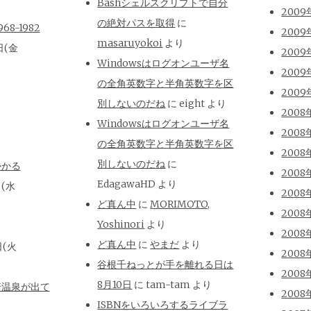
Bashシェルスクリプトで自分
2009
の絶対パスを取得
に
8-1982
2009
masaruyokoi
より
日(金
2009
Windowsはログオンユーザ名
2009
の全角英数字と半角英数字を区
2009
別しないのだね
に
eight
より
2008
Windowsはログオンユーザ名
2008
の全角英数字と半角英数字を区
2008
別しないのだね
に
かかる
2008
EdagawaHD
より
日(水
2008
ど真ん中
に
MORIMOTO,
2008
Yoshinori
より
2008
ど真ん中
に
やまだ
より
日(火
2008
谷根千ねっとが手を離れる日は
2008
8月10日
に
tam-tam
より
崎温泉が出て
2008
ISBNをいろいろするライブラ