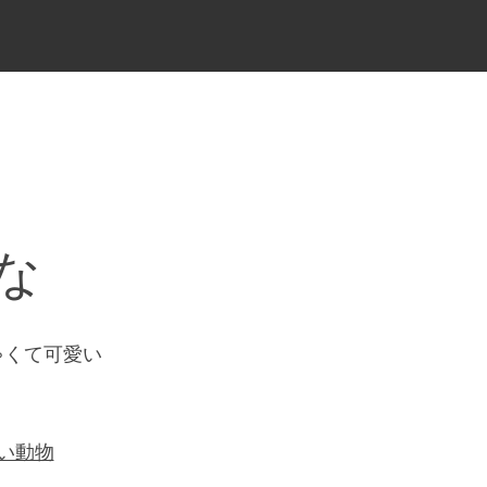
な
ゃくて可愛い
い動物