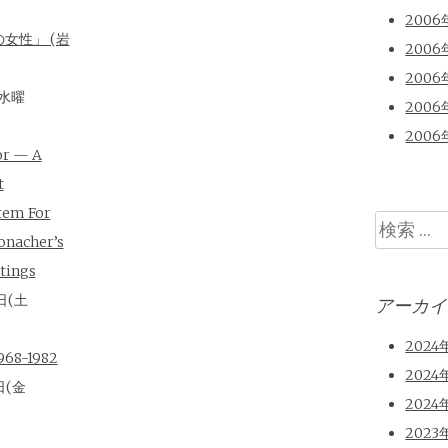
2006
女性」 (岩
2006
2006
(水曜
2006
2006
or — A
t
tem For
検
onacher’s
索
tings
日(土
アーカイ
2024
8-1982
2024
日(金
2024
2023