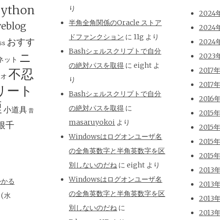
ython
り
2024
半角全角関係のOracle ストア
eblog
2024
ドファンクション
に
11g
より
おすす
2024
ss
Bashシェルスクリプトで自分
ニ
2023
ネット
の絶対パスを取得
に
eight
よ
不忍
2017
ジオ
り
2017
リート
Bashシェルスクリプトで自分
2016
煙
の絶対パスを取得
に
小道具
昔
2015
masaruyokoi
より
根千
2015
Windowsはログオンユーザ名
2015
の全角英数字と半角英数字を区
2015
別しないのだね
に
eight
より
2013
Windowsはログオンユーザ名
かかる
2013
の全角英数字と半角英数字を区
日(水
2013
別しないのだね
に
2013