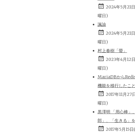
2024年5月21
曜日)
諷諭
2024年5月21
曜日)
村上春樹「螢」
2023年4月12
曜日)
MariaDBからRed
機能を移行したこ
2017年11月27
曜日)
黒澤明 「用心棒」
郎」、「生きる」
2017年5月15日