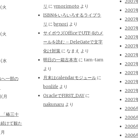
2007
リ
に
ymorimoto
より
日(火
2007
ISBNをいろいろするライブラ
2007
リ
に
bgnori
より
2007
サイボウズOfficeでUTF-8のメ
日(火
2007
ールを読む – DeleGateで文字
2007
化け対策
に
なまえ
より
2007
明日の一箱古本市
に
tam-tam
日(水
2007
より
2007
月末はcalendarモジュール
に
isへ一部の
2007
bonlife
より
と
2007
OracleでFIRST_DAY
に
日(月
2007
nakunaru
より
2006
、「椿三十
2006
を続けて観た
2006
(月
2006