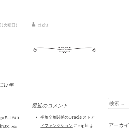
日(火曜日)
eight
17年
検
最近のコメント
索
半角全角関係のOracle ストア
Fun
Fail
ngo
アーカイ
ドファンクション
に
eight
よ
inux
meta