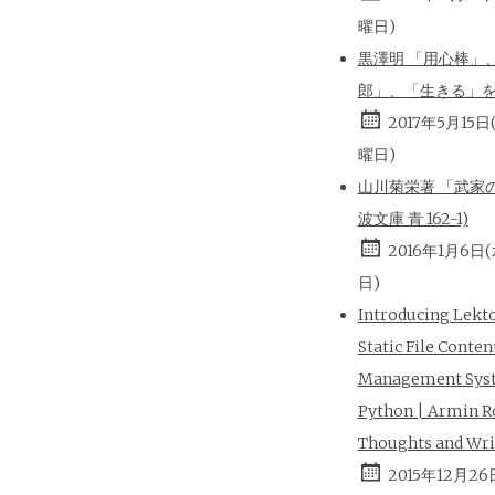
曜日)
黒澤明 「用心棒」
郎」、「生きる」
2017年5月15日
曜日)
山川菊栄著 「武家の
波文庫 青 162-1)
2016年1月6日
日)
Introducing Lekt
Static File Conten
Management Sys
Python | Armin R
Thoughts and Wri
2015年12月26