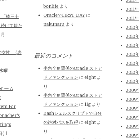
2011
bonlife
より
2011
OracleでFIRST_DAY
に
、「椿三十
2011
nakunaru
より
を続けて観た
2010
(月
2010
2010
女性」 (岩
2010
最近のコメント
2010
半角全角関係のOracle ストア
(水曜
2010
ドファンクション
に
eight
よ
2010
り
or — A
2009
半角全角関係のOracle ストア
t
2009
ドファンクション
に
11g
より
tem For
2009
Bashシェルスクリプトで自分
onacher’s
2009
の絶対パスを取得
に
eight
よ
tings
2009
り
日(土
2009