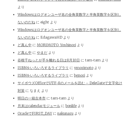
より
Windowsはログオンユーザ名の全角英数字と半角英数字を区別し
ないのだね
に
eight
より
Windowsはログオンユーザ名の全角英数字と半角英数字を区別し
ないのだね
に
EdagawaHD
より
ど真ん中
に
MORIMOTO, Yoshinori
より
ど真ん中
に
やまだ
より
谷根千ねっとが手を離れる日は8月10日
に
tam-tam
より
ISBNをいろいろするライブラリ
に
ymorimoto
より
ISBNをいろいろするライブラリ
に
bgnori
より
サイボウズOfficeでUTF-8のメールを読む – DeleGateで文字化け
対策
に
なまえ
より
明日の一箱古本市
に
tam-tam
より
月末はcalendarモジュール
に
bonlife
より
OracleでFIRST_DAY
に
nakunaru
より