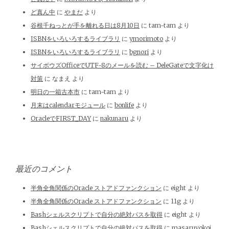
ど真ん中
に
やまだ
より
谷根千ねっとが手を離れる日は8月10日
に
tam-tam
より
ISBNをいろいろするライブラリ
に
ymorimoto
より
ISBNをいろいろするライブラリ
に
bgnori
より
サイボウズOfficeでUTF-8のメールを読む – DeleGateで文字化け
対策
に
なまえ
より
明日の一箱古本市
に
tam-tam
より
月末はcalendarモジュール
に
bonlife
より
OracleでFIRST_DAY
に
nakunaru
より
最近のコメント
半角全角関係のOracle ストアドファンクション
に
eight
より
半角全角関係のOracle ストアドファンクション
に
11g
より
Bashシェルスクリプトで自分の絶対パスを取得
に
eight
より
Bashシェルスクリプトで自分の絶対パスを取得
に
masaruyokoi