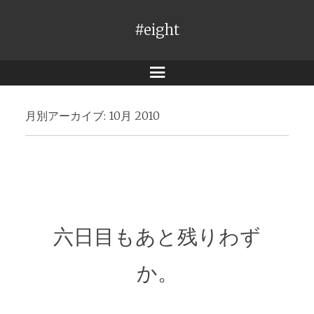
#eight
メ
ニ
月別アーカイブ:
10月 2010
ュ
ー
六日目もあと残りわず
か。