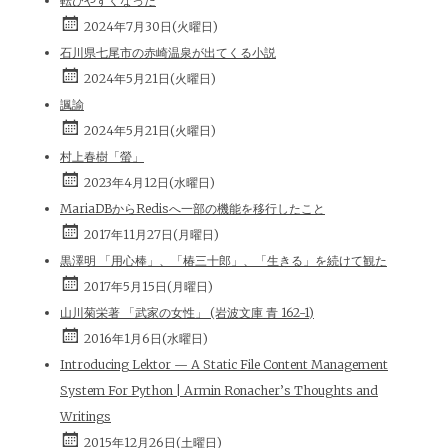
転びやすくなった
2024年7月30日(火曜日)
石川県七尾市の赤崎温泉が出てくる小説
2024年5月21日(火曜日)
諷諭
2024年5月21日(火曜日)
村上春樹「螢」
2023年4月12日(水曜日)
MariaDBからRedisへ一部の機能を移行したこと
2017年11月27日(月曜日)
黒澤明 「用心棒」、「椿三十郎」、「生きる」を続けて観た
2017年5月15日(月曜日)
山川菊栄著 「武家の女性」 (岩波文庫 青 162-1)
2016年1月6日(水曜日)
Introducing Lektor — A Static File Content Management
System For Python | Armin Ronacher’s Thoughts and
Writings
2015年12月26日(土曜日)