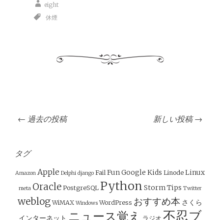
eight
休煙
投
←
過去の投稿
新しい投稿
→
稿
ナ
ビ
タグ
ゲ
Apple
Fun
Google
Kids
Linux
Fail
Linode
Amazon
Delphi
django
ー
Python
Oracle
Storm
Tips
PostgreSQL
meta
Twitter
シ
weblog
おすすめ本
さくら
WiMAX
WordPress
Windows
ョ
不忍ブ
ニュース覚え
インターネット
ラジオ