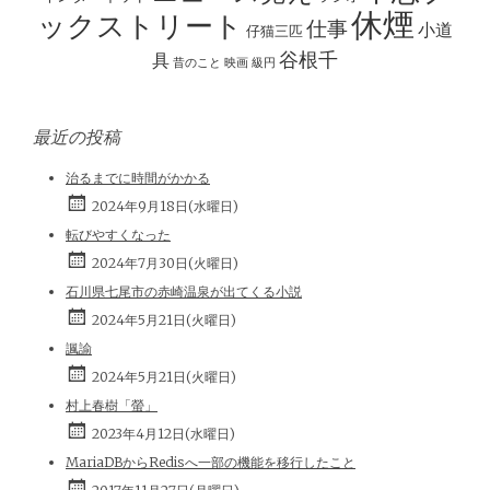
ン
休煙
ックストリート
仕事
小道
仔猫三匹
谷根千
具
昔のこと
映画
級円
最近の投稿
治るまでに時間がかかる
2024年9月18日(水曜日)
転びやすくなった
2024年7月30日(火曜日)
石川県七尾市の赤崎温泉が出てくる小説
2024年5月21日(火曜日)
諷諭
2024年5月21日(火曜日)
村上春樹「螢」
2023年4月12日(水曜日)
MariaDBからRedisへ一部の機能を移行したこと