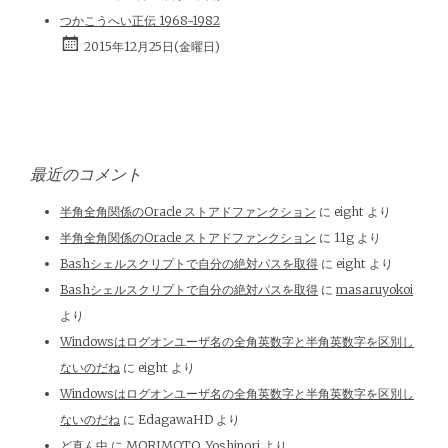
つかこうへい正伝 1968-1982
2015年12月25日(金曜日)
最近のコメント
半角全角関係のOracle ストアドファンクション
に
eight
より
半角全角関係のOracle ストアドファンクション
に
11g
より
Bashシェルスクリプトで自分の絶対パスを取得
に
eight
より
Bashシェルスクリプトで自分の絶対パスを取得
に
masaruyokoi
より
Windowsはログオンユーザ名の全角英数字と半角英数字を区別し
ないのだね
に
eight
より
Windowsはログオンユーザ名の全角英数字と半角英数字を区別し
ないのだね
に
EdagawaHD
より
ど真ん中
に
MORIMOTO, Yoshinori
より