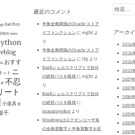
検
最近のコメント
索
半角全角関係のOracle ストア
Fun
Fail
ngo
アーカイ
ドファンクション
に
eight
よ
inux
meta
ython
り
2024
半角全角関係のOracle ストア
eblog
2024
ドファンクション
に
11g
より
おすす
2024
ss
Bashシェルスクリプトで自分
ニ
2023
ネット
の絶対パスを取得
に
eight
よ
不忍
2017
ジオ
り
2017
リート
Bashシェルスクリプトで自分
2016
煙
の絶対パスを取得
に
小道具
昔
2015
masaruyokoi
より
根千
2015
Windowsはログオンユーザ名
2015
の全角英数字と半角英数字を区
2015