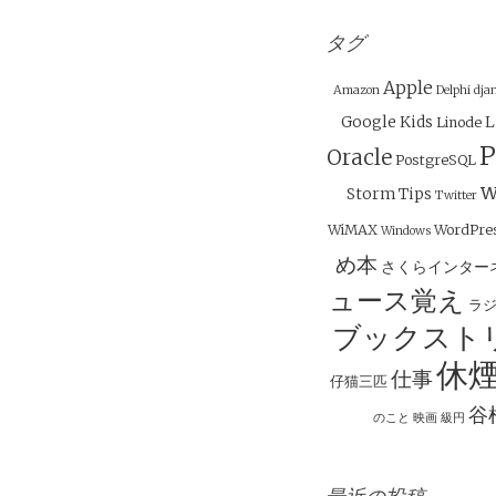
ナ
ビ
タグ
ゲ
Apple
Amazon
Delphi
dja
ー
Google
Kids
L
Linode
シ
P
Oracle
PostgreSQL
ョ
w
Storm
Tips
ン
Twitter
WiMAX
WordPre
Windows
め本
さくらインター
ュース覚え
ラ
ブックスト
休
仕事
仔猫三匹
谷
のこと
映画
級円