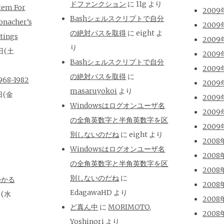
ドファンクション
に
11g
より
tem For
2009
Bashシェルスクリプトで自分
onacher’s
2009
の絶対パスを取得
に
eight
よ
tings
2009
り
日(土
2009
Bashシェルスクリプトで自分
2009
の絶対パスを取得
に
8-1982
2009
masaruyokoi
より
日(金
2009
Windowsはログオンユーザ名
2009
の全角英数字と半角英数字を区
2009
別しないのだね
に
eight
より
2008
Windowsはログオンユーザ名
2008
の全角英数字と半角英数字を区
2008
別しないのだね
に
かかる
2008
EdagawaHD
より
日(水
2008
ど真ん中
に
MORIMOTO,
2008
Yoshinori
より