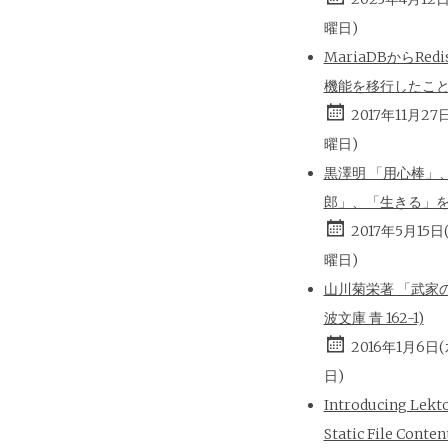
曜日)
MariaDBからRed
機能を移行したこ
2017年11月27
曜日)
黒澤明 「用心棒」
郎」、「生きる」
2017年5月15日
曜日)
山川菊栄著 「武家の
波文庫 青 162-1)
2016年1月6日
日)
Introducing Lekt
Static File Conten