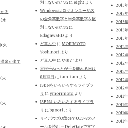
別しないのだね
に
eight
より
2013
Windowsはログオンユーザ名
かかる
2013
の全角英数字と半角英数字を区
日(水
2013
別しないのだね
に
2013
EdagawaHD
より
2013
ど真ん中
に
MORIMOTO,
日(火
2012
Yoshinori
より
2012
ど真ん中
に
やまだ
より
崎温泉が出て
2012
谷根千ねっとが手を離れる日は
2012
8月10日
に
tam-tam
より
日(火
2012
ISBNをいろいろするライブラ
2012
リ
に
ymorimoto
より
2011
ISBNをいろいろするライブラ
日(火
2011
リ
に
bgnori
より
2011
サイボウズOfficeでUTF-8のメ
2011
ールを読む – DeleGateで文字
日(水