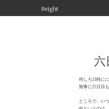
#eight
六
何しろ21時に
無事に六日目
ところで、い
中というのは