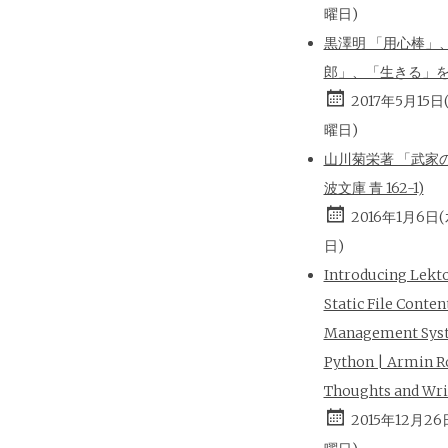
曜日)
黒澤明 「用心棒」
郎」、「生きる」
2017年5月15日
曜日)
山川菊栄著 「武家の
波文庫 青 162-1)
2016年1月6日
日)
Introducing Lekt
Static File Conten
Management Sys
Python | Armin R
Thoughts and Wri
2015年12月26