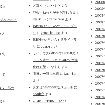
2008
ど真ん中
に
やまだ
より
日(火
2008
谷根千ねっとが手を離れる日は
2008
8月10日
に
tam-tam
より
崎温泉が出て
2008
ISBNをいろいろするライブラ
2007
リ
に
ymorimoto
より
日(火
2007
ISBNをいろいろするライブラ
2007
リ
に
bgnori
より
2007
サイボウズOfficeでUTF-8のメ
日(火
2007
ールを読む – DeleGateで文字
2007
化け対策
に
なまえ
より
2007
明日の一箱古本市
に
tam-tam
日(水
2007
より
2007
月末はcalendarモジュール
に
isへ一部の
2007
bonlife
より
と
2007
OracleでFIRST_DAY
に
日(月
2007