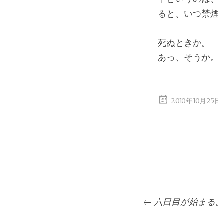
ると、いつ禁
死ぬときか。
あっ、そうか
2010年10月2
投
←
六日目が始まる
稿