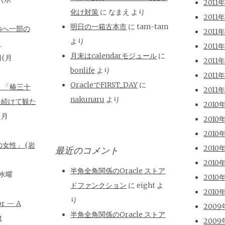
2011
化け対策
に
なまえ
より
2011
明日の一箱古本市
に
tam-tam
isへ一部の
2011
より
と
2011
月末はcalendarモジュール
に
日(月
2011
bonlife
より
2011
OracleでFIRST_DAY
に
、「椿三十
2011
nakunaru
より
を続けて観た
2010
(月
2010
2010
女性」 (岩
2010
最近のコメント
2010
半角全角関係のOracle ストア
(水曜
2010
ドファンクション
に
eight
よ
2010
り
or — A
2009
半角全角関係のOracle ストア
t
2009