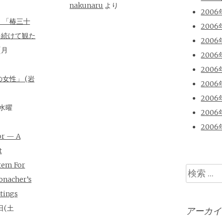
nakunaru
より
2006
、「椿三十
2006
を続けて観た
2006
(月
2006
2006
女性」 (岩
2006
2006
(水曜
2006
2006
or — A
t
tem For
検
onacher’s
索
tings
日(土
アーカイ