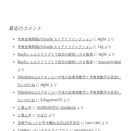
最近のコメント
半角全角関係のOracle ストアドファンクション
に
eight
より
半角全角関係のOracle ストアドファンクション
に
11g
より
Bashシェルスクリプトで自分の絶対パスを取得
に
eight
より
Bashシェルスクリプトで自分の絶対パスを取得
に
masaruyokoi
より
Windowsはログオンユーザ名の全角英数字と半角英数字を区別し
ないのだね
に
eight
より
Windowsはログオンユーザ名の全角英数字と半角英数字を区別し
ないのだね
に
EdagawaHD
より
ど真ん中
に
MORIMOTO, Yoshinori
より
ど真ん中
に
やまだ
より
谷根千ねっとが手を離れる日は8月10日
に
tam-tam
より
ISBNをいろいろするライブラリ
に
ymorimoto
より