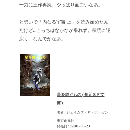
一気に三作再読。やっぱり面白いなあ。
と勢いで「内なる宇宙 上」を読み始めたん
だけど…こっちはなかなか乗れず。積読に逆
戻り。なんでかなあ。
星を継ぐもの (創元ＳＦ文
庫)
著者 :
ジェイムズ・Ｐ・ホーガン
東京創元社
発売日 : 1980-05-23