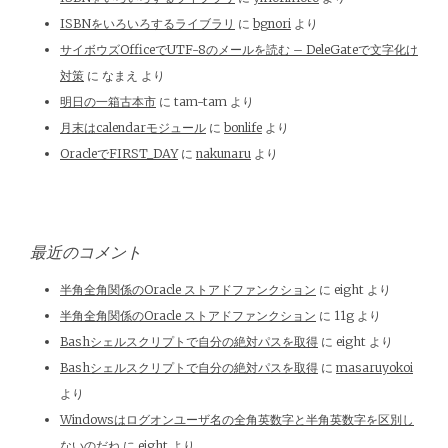
ISBNをいろいろするライブラリ
に
bgnori
より
サイボウズOfficeでUTF-8のメールを読む – DeleGateで文字化け
対策
に
なまえ
より
明日の一箱古本市
に
tam-tam
より
月末はcalendarモジュール
に
bonlife
より
OracleでFIRST_DAY
に
nakunaru
より
最近のコメント
半角全角関係のOracle ストアドファンクション
に
eight
より
半角全角関係のOracle ストアドファンクション
に
11g
より
Bashシェルスクリプトで自分の絶対パスを取得
に
eight
より
Bashシェルスクリプトで自分の絶対パスを取得
に
masaruyokoi
より
Windowsはログオンユーザ名の全角英数字と半角英数字を区別し
ないのだね
に
eight
より