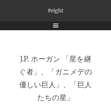
#eight
メ
ニ
ュ
ー
J.P. ホーガン 「星を継
ぐ者」、「ガニメデの
優しい巨人」、「巨人
たちの星」