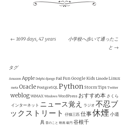
投
←
1699 days, 4.7 years
小学校へ歩いて通ったこ
稿
と
→
ナ
ビ
ゲ
タグ
ー
Apple
Fun
Google
Kids
Linux
Fail
Linode
Amazon
Delphi
django
シ
Python
Oracle
Storm
Tips
PostgreSQL
meta
Twitter
ョ
weblog
おすすめ本
さくら
WiMAX
WordPress
Windows
ン
不忍ブ
ニュース覚え
インターネット
ラジオ
休煙
ックストリート
仕事
小道
仔猫三匹
谷根千
具
昔のこと
映画
級円