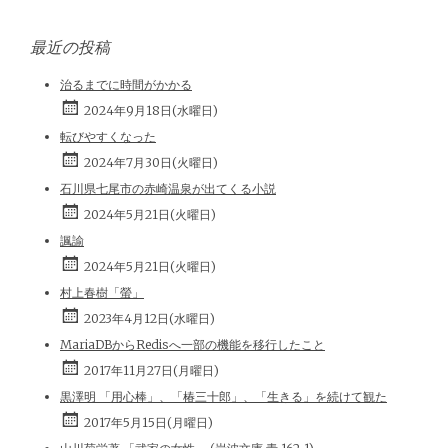
最近の投稿
治るまでに時間がかかる
2024年9月18日(水曜日)
転びやすくなった
2024年7月30日(火曜日)
石川県七尾市の赤崎温泉が出てくる小説
2024年5月21日(火曜日)
諷諭
2024年5月21日(火曜日)
村上春樹「螢」
2023年4月12日(水曜日)
MariaDBからRedisへ一部の機能を移行したこと
2017年11月27日(月曜日)
黒澤明 「用心棒」、「椿三十郎」、「生きる」を続けて観た
2017年5月15日(月曜日)