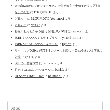
Windowsはログオンユーザ名の全角英数字と半角英数字を区別し
ないのだね
に
EdagawaHD
より
ど真ん中
に
MORIMOTO, Yoshinori
より
ど真ん中
に
やまだ
より
谷根千ねっとが手を離れる日は8月10日
に
tam-tam
より
ISBNをいろいろするライブラリ
に
ymorimoto
より
ISBNをいろいろするライブラリ
に
bgnori
より
サイボウズOfficeでUTF-8のメールを読む – DeleGateで文字化け
対策
に
なまえ
より
明日の一箱古本市
に
tam-tam
より
月末はcalendarモジュール
に
bonlife
より
OracleでFIRST_DAY
に
nakunaru
より
検