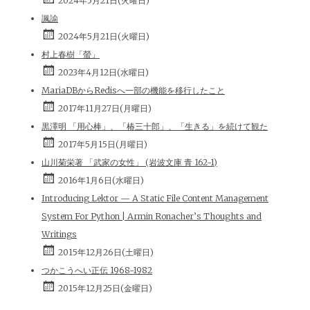
2024年5月21日(火曜日)
諷諭
2024年5月21日(火曜日)
村上春樹「螢」
2023年4月12日(水曜日)
MariaDBからRedisへ一部の機能を移行したこと
2017年11月27日(月曜日)
黒澤明 「用心棒」、「椿三十郎」、「生きる」を続けて観た
2017年5月15日(月曜日)
山川菊栄著 「武家の女性」 (岩波文庫 青 162-1)
2016年1月6日(水曜日)
Introducing Lektor — A Static File Content Management
System For Python | Armin Ronacher’s Thoughts and
Writings
2015年12月26日(土曜日)
つかこうへい正伝 1968-1982
2015年12月25日(金曜日)