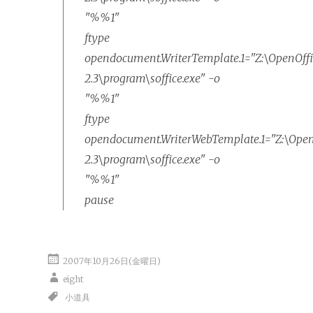
"%%1"
ftype
opendocument.WriterTemplate.1="Z:\OpenOffi
2.3\program\soffice.exe" -o
"%%1"
ftype
opendocument.WriterWebTemplate.1="Z:\OpenO
2.3\program\soffice.exe" -o
"%%1"
pause
2007年10月26日(金曜日)
eight
小道具