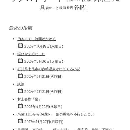
谷根千
具
昔のこと
映画
級円
最近の投稿
治るまでに時間がかかる
2024年9月18日(水曜日)
転びやすくなった
2024年7月30日(火曜日)
石川県七尾市の赤崎温泉が出てくる小説
2024年5月21日(火曜日)
諷諭
2024年5月21日(火曜日)
村上春樹「螢」
2023年4月12日(水曜日)
MariaDBからRedisへ一部の機能を移行したこと
2017年11月27日(月曜日)
黒澤明 「用心棒」、「椿三十郎」、「生きる」を続けて観た