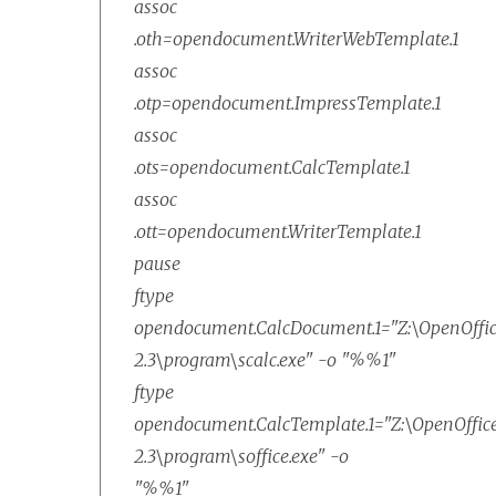
assoc
.oth=opendocument.WriterWebTemplate.1
assoc
.otp=opendocument.ImpressTemplate.1
assoc
.ots=opendocument.CalcTemplate.1
assoc
.ott=opendocument.WriterTemplate.1
pause
ftype
opendocument.CalcDocument.1="Z:\OpenOffic
2.3\program\scalc.exe" -o "%%1"
ftype
opendocument.CalcTemplate.1="Z:\OpenOffice
2.3\program\soffice.exe" -o
"%%1"