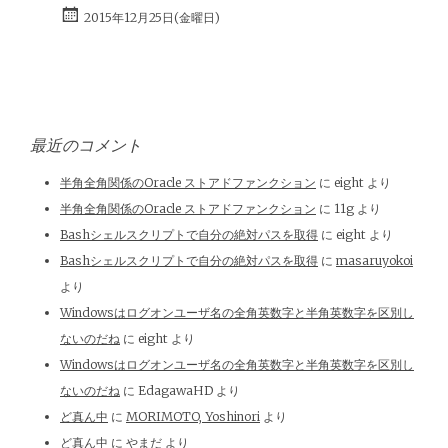
2015年12月25日(金曜日)
最近のコメント
半角全角関係のOracle ストアドファンクション
に
eight
より
半角全角関係のOracle ストアドファンクション
に
11g
より
Bashシェルスクリプトで自分の絶対パスを取得
に
eight
より
Bashシェルスクリプトで自分の絶対パスを取得
に
masaruyokoi
より
Windowsはログオンユーザ名の全角英数字と半角英数字を区別し
ないのだね
に
eight
より
Windowsはログオンユーザ名の全角英数字と半角英数字を区別し
ないのだね
に
EdagawaHD
より
ど真ん中
に
MORIMOTO, Yoshinori
より
ど真ん中
に
やまだ
より