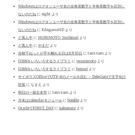
Windowsはログオンユーザ名の全角英数字と半角英数字を区別し
ないのだね
に
eight
より
Windowsはログオンユーザ名の全角英数字と半角英数字を区別し
ないのだね
に
EdagawaHD
より
ど真ん中
に
MORIMOTO, Yoshinori
より
ど真ん中
に
やまだ
より
谷根千ねっとが手を離れる日は8月10日
に
tam-tam
より
ISBNをいろいろするライブラリ
に
ymorimoto
より
ISBNをいろいろするライブラリ
に
bgnori
より
サイボウズOfficeでUTF-8のメールを読む – DeleGateで文字化け
対策
に
なまえ
より
明日の一箱古本市
に
tam-tam
より
月末はcalendarモジュール
に
bonlife
より
OracleでFIRST_DAY
に
nakunaru
より