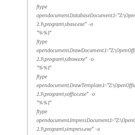
ftype
opendocument.DatabaseDocument.1="Z:\OpenO
2.3\program\sbase.exe" -o
"%%1"
ftype
opendocument.DrawDocument.1="Z:\OpenOffi
2.3\program\sdraw.exe" -o
"%%1"
ftype
opendocument.DrawTemplate.1="Z:\OpenOffic
2.3\program\soffice.exe" -o
"%%1"
ftype
opendocument.ImpressDocument.1="Z:\OpenOf
2.3\program\simpress.exe" -o