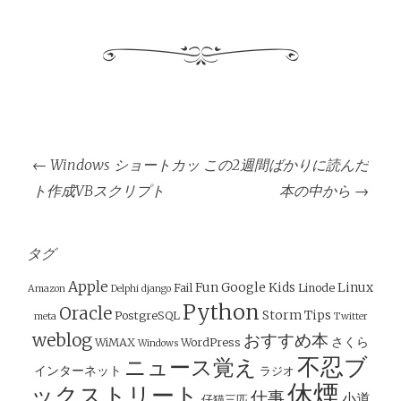
投
←
Windows ショートカッ
この2週間ばかりに読んだ
稿
ト作成VBスクリプト
本の中から
→
ナ
ビ
ゲ
タグ
ー
Apple
Fun
Google
Kids
Linux
Fail
Linode
Amazon
Delphi
django
シ
Python
Oracle
Storm
Tips
PostgreSQL
meta
Twitter
ョ
weblog
おすすめ本
さくら
WiMAX
WordPress
Windows
ン
不忍ブ
ニュース覚え
インターネット
ラジオ
休煙
ックストリート
仕事
小道
仔猫三匹