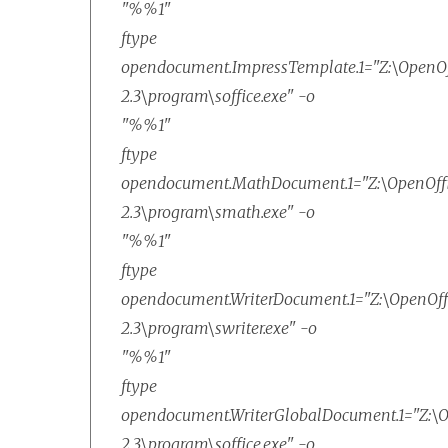
"%%1"
ftype
opendocument.ImpressTemplate.1="Z:\OpenOff
2.3\program\soffice.exe" -o
"%%1"
ftype
opendocument.MathDocument.1="Z:\OpenOffi
2.3\program\smath.exe" -o
"%%1"
ftype
opendocument.WriterDocument.1="Z:\OpenOffi
2.3\program\swriter.exe" -o
"%%1"
ftype
opendocument.WriterGlobalDocument.1="Z:\O
2.3\program\soffice.exe" -o