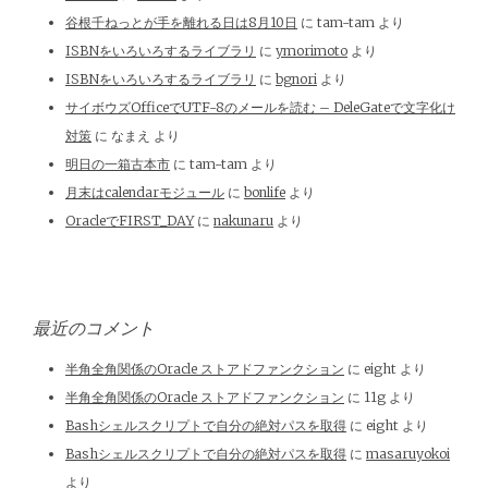
谷根千ねっとが手を離れる日は8月10日
に
tam-tam
より
ISBNをいろいろするライブラリ
に
ymorimoto
より
ISBNをいろいろするライブラリ
に
bgnori
より
サイボウズOfficeでUTF-8のメールを読む – DeleGateで文字化け
対策
に
なまえ
より
明日の一箱古本市
に
tam-tam
より
月末はcalendarモジュール
に
bonlife
より
OracleでFIRST_DAY
に
nakunaru
より
最近のコメント
半角全角関係のOracle ストアドファンクション
に
eight
より
半角全角関係のOracle ストアドファンクション
に
11g
より
Bashシェルスクリプトで自分の絶対パスを取得
に
eight
より
Bashシェルスクリプトで自分の絶対パスを取得
に
masaruyokoi
より