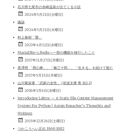
石川県七尾市の赤崎温泉が出てくる小説
2024年5月21日(火曜日)
諷諭
2024年5月21日(火曜日)
村上春樹「螢」
2023年4月12日(水曜日)
MariaDBからRedisへ一部の機能を移行したこと
2017年11月27日(月曜日)
黒澤明 「用心棒」、「椿三十郎」、「生きる」を続けて観た
2017年5月15日(月曜日)
山川菊栄著 「武家の女性」 (岩波文庫 青 162-1)
2016年1月6日(水曜日)
Introducing Lektor — A Static File Content Management
System For Python | Armin Ronacher’s Thoughts and
Writings
2015年12月26日(土曜日)
つかこうへい正伝 1968-1982