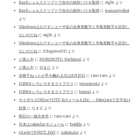
Bashシェルスクリプトで自分の絶対パスを取得
に
eight
より
Bashシェルスクリプトで自分の絶対パスを取得
に
masaruyokoi
より
Windowsはログオンユーザ名の全角英数字と半角英数字を区別し
ないのだね
に
eight
より
Windowsはログオンユーザ名の全角英数字と半角英数字を区別し
ないのだね
に
EdagawaHD
より
ど真ん中
に
MORIMOTO, Yoshinori
より
ど真ん中
に
やまだ
より
谷根千ねっとが手を離れる日は8月10日
に
tam-tam
より
ISBNをいろいろするライブラリ
に
ymorimoto
より
ISBNをいろいろするライブラリ
に
bgnori
より
サイボウズOfficeでUTF-8のメールを読む – DeleGateで文字化け
対策
に
なまえ
より
明日の一箱古本市
に
tam-tam
より
月末はcalendarモジュール
に
bonlife
より
OracleでFIRST_DAY
に
nakunaru
より