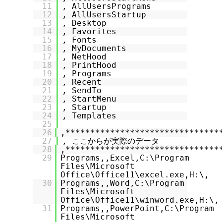
11
, AllUsersPrograms
12
, AllUsersStartup
13
, Desktop
14
, Favorites
15
, Fonts
16
, MyDocuments
17
, NetHood
18
, PrintHood
19
, Programs
20
, Recent
21
, SendTo
22
, StartMenu
23
, Startup
24
, Templates
25
26
,*******************************
27
, ここからが実際のデータ
28
,*******************************
29
Programs,,Excel,C:\Program
Files\Microsoft
Office\Office11\excel.exe,H:\,
30
Programs,,Word,C:\Program
Files\Microsoft
Office\Office11\winword.exe,H:\,
31
Programs,,PowerPoint,C:\Program
Files\Microsoft