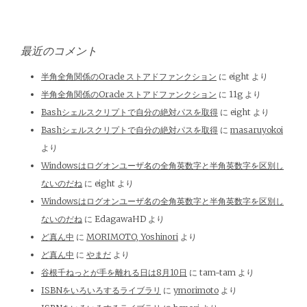
最近のコメント
半角全角関係のOracle ストアドファンクション
に
eight
より
半角全角関係のOracle ストアドファンクション
に
11g
より
Bashシェルスクリプトで自分の絶対パスを取得
に
eight
より
Bashシェルスクリプトで自分の絶対パスを取得
に
masaruyokoi
より
Windowsはログオンユーザ名の全角英数字と半角英数字を区別し
ないのだね
に
eight
より
Windowsはログオンユーザ名の全角英数字と半角英数字を区別し
ないのだね
に
EdagawaHD
より
ど真ん中
に
MORIMOTO, Yoshinori
より
ど真ん中
に
やまだ
より
谷根千ねっとが手を離れる日は8月10日
に
tam-tam
より
ISBNをいろいろするライブラリ
に
ymorimoto
より