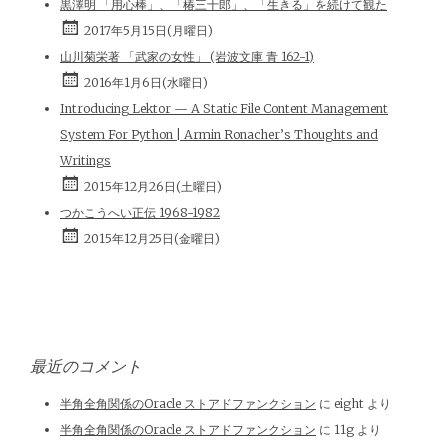
黒澤明 「用心棒」、「椿三十郎」、「生きる」を続けて観た
2017年5月15日(月曜日)
山川菊栄著 「武家の女性」 (岩波文庫 青 162-1)
2016年1月6日(水曜日)
Introducing Lektor — A Static File Content Management
System For Python | Armin Ronacher’s Thoughts and
Writings
2015年12月26日(土曜日)
つかこうへい正伝 1968-1982
2015年12月25日(金曜日)
最近のコメント
半角全角関係のOracle ストアドファンクション
に
eight
より
半角全角関係のOracle ストアドファンクション
に
11g
より