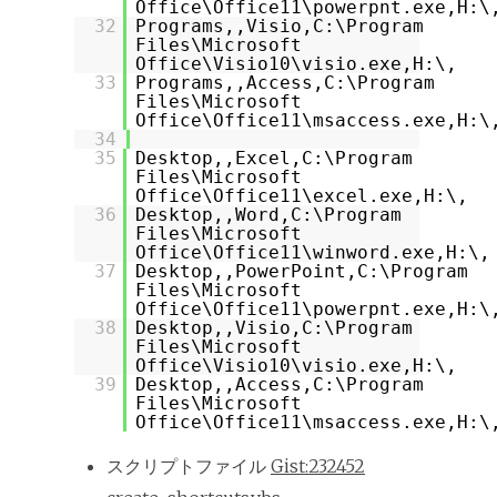
Office\Office11\powerpnt.exe,H:\
32
Programs,,Visio,C:\Program
Files\Microsoft
Office\Visio10\visio.exe,H:\,
33
Programs,,Access,C:\Program
Files\Microsoft
Office\Office11\msaccess.exe,H:\
34
35
Desktop,,Excel,C:\Program
Files\Microsoft
Office\Office11\excel.exe,H:\,
36
Desktop,,Word,C:\Program
Files\Microsoft
Office\Office11\winword.exe,H:\,
37
Desktop,,PowerPoint,C:\Program
Files\Microsoft
Office\Office11\powerpnt.exe,H:\
38
Desktop,,Visio,C:\Program
Files\Microsoft
Office\Visio10\visio.exe,H:\,
39
Desktop,,Access,C:\Program
Files\Microsoft
Office\Office11\msaccess.exe,H:\
スクリプトファイル
Gist:232452