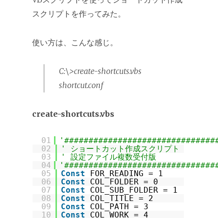
スクリプトを作ってみた。
使い方は、こんな感じ。
C:\>create-shortcuts.vbs
shortcut.conf
create-shortcuts.vbs
01
'###############################
02
' ショートカット作成スクリプト
03
' 設定ファイル複数受付版
04
'###############################
05
Const
FOR_READING = 1
06
Const
COL_FOLDER = 0
07
Const
COL_SUB_FOLDER = 1
08
Const
COL_TITLE = 2
09
Const
COL_PATH = 3
10
Const
COL_WORK = 4