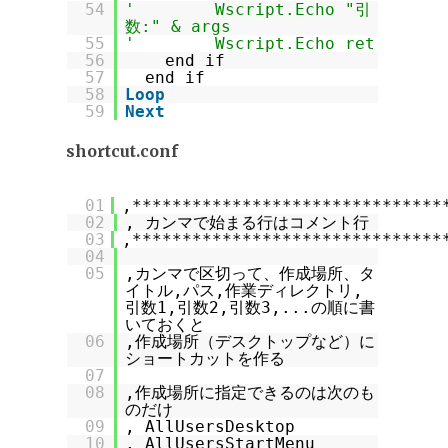
54
' Wscript.Echo "引
数:" & args
55
' Wscript.Echo ret
56
end if
57
end if
58
Loop
59
Next
shortcut.conf
01
,*******************************
02
, カンマで始まる行はコメント行
03
,*******************************
04
05
,カンマで区切って、作成場所、タ
イトル,パス,作業ディレクトリ,
引数1,引数2,引数3,...の順に書
いておくと
06
,作成場所（デスクトップなど）に
ショートカットを作る
07
08
,作成場所に指定できるのは次のも
のだけ
09
, AllUsersDesktop
10
, AllUsersStartMenu