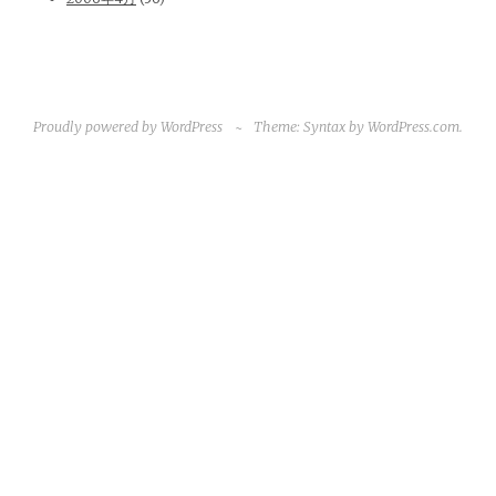
Proudly powered by WordPress
~
Theme: Syntax by
WordPress.com
.