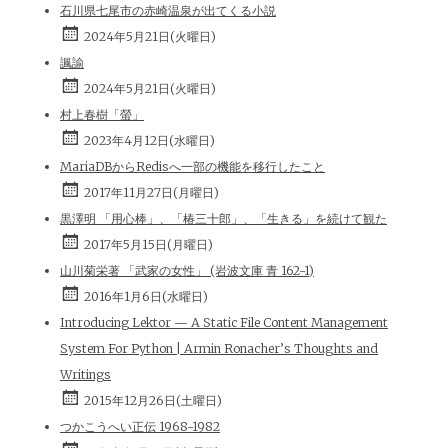
石川県七尾市の赤崎温泉が出てくる小説
2024年5月21日(火曜日)
諷諭
2024年5月21日(火曜日)
村上春樹「螢」
2023年4月12日(水曜日)
MariaDBからRedisへ一部の機能を移行したこと
2017年11月27日(月曜日)
黒澤明 「用心棒」、「椿三十郎」、「生きる」を続けて観た
2017年5月15日(月曜日)
山川菊栄著 「武家の女性」 (岩波文庫 青 162-1)
2016年1月6日(水曜日)
Introducing Lektor — A Static File Content Management
System For Python | Armin Ronacher’s Thoughts and
Writings
2015年12月26日(土曜日)
つかこうへい正伝 1968-1982