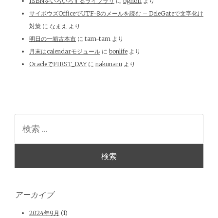
ISBNをいろいろするライブラリ
に
bgnori
より
サイボウズOfficeでUTF-8のメールを読む – DeleGateで文字化け
対策
に
なまえ
より
明日の一箱古本市
に
tam-tam
より
月末はcalendarモジュール
に
bonlife
より
OracleでFIRST_DAY
に
nakunaru
より
検
索
アーカイブ
2024年9月
(1)