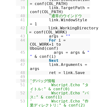
= conf(COL_PATH)
39
link.TargetPath =
conf(COL_PATH)
40
'通常のウインドウ
41
link.WindowStyle
= 1
42
link.WorkingDirectory
= conf(COL_WORK)
43
args =
""
44
For
i =
COL_WORK+1 to
Ubound(conf)
45
args = args &
"
"
& conf(i)
46
Next
47
link.Arguments =
args
48
ret = link.Save
49
50
'デバッグ情報
51
' Wscript.Echo "タ
イトル:" & conf(0)
52
' Wscript.Echo "パ
ス:" & conf(1)
53
' Wscript.Echo "作
業ディレクトリ:" & conf(2)