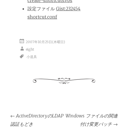
create-shortcuts.vbs
設定ファイル
Gist:232454
shortcut.conf
2007年10月25日(木曜日)
eight
小道具
投
←
ActiveDirectoryのLDAP
Windows ファイルの関連
稿
認証もどき
付け変更バッチ
→