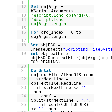
11
12
Set
objArgs =
WScript.Arguments
13
'Wscript.Echo objArgs(0)
14
'Wscript.Echo
objArgs.length
15
16
For
arg_index = 0 to
objArgs.length-1
17
18
Set
objFSO =
CreateObject(
"Scripting.FileSyst
19
Set
objTextFile =
objFSO.OpenTextFile(objArgs(arg_
FOR_READING)
20
21
Do
Until
objTextFile.AtEndOfStream
22
strNextLine =
objTextFile.Readline
23
if strNextLine <>
""
then
24
conf =
Split(strNextLine ,
","
)
25
if conf(COL_FOLDER)
<>
""
then