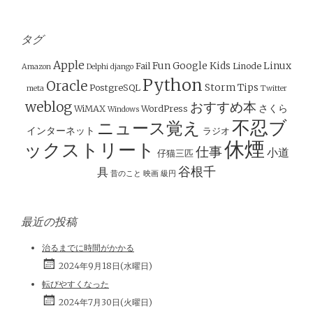
ナ
ビ
ゲ
タグ
ー
Apple
Fun
Google
Kids
Linux
Fail
Linode
Amazon
Delphi
django
シ
Python
Oracle
Storm
Tips
PostgreSQL
meta
Twitter
ョ
weblog
おすすめ本
さくら
WiMAX
WordPress
Windows
ン
不忍ブ
ニュース覚え
インターネット
ラジオ
休煙
ックストリート
仕事
小道
仔猫三匹
谷根千
具
昔のこと
映画
級円
最近の投稿
治るまでに時間がかかる
2024年9月18日(水曜日)
転びやすくなった
2024年7月30日(火曜日)