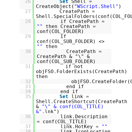
26
Set
Shell =
CreateObject(
"WScript.Shell"
)
27
CreatePath =
Shell.SpecialFolders(conf(COL_FO
28
if CreatePath =
""
then CreatePath =
conf(COL_FOLDER)
29
if
conf(COL_SUB_FOLDER) <>
""
then
30
CreatePath =
CreatePath & "\" &
conf(COL_SUB_FOLDER)
31
if not
objFSO.FolderExists(CreatePath)
then
32
objFSO.CreateFolder(
33
end if
34
end if
35
Set
link =
Shell.CreateShortcut(CreatePath
&
"\" & conf(COL_TITLE)
&"
.lnk")
36
link.Description
= conf(COL_TITLE)
37
link.HotKey =
""
38
link.IconLocation