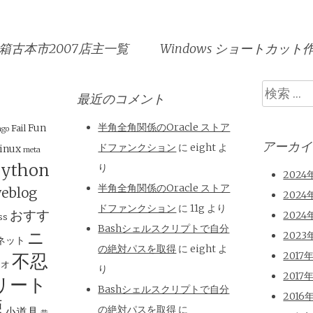
箱古本市2007店主一覧
Windows ショートカッ
検
最近のコメント
索
半角全角関係のOracle ストア
Fun
Fail
ngo
アーカイ
ドファンクション
に
eight
よ
inux
meta
ython
り
2024
半角全角関係のOracle ストア
eblog
2024
ドファンクション
に
11g
より
おすす
2024
ss
Bashシェルスクリプトで自分
ニ
2023
ネット
の絶対パスを取得
に
eight
よ
不忍
2017
ジオ
り
2017
リート
Bashシェルスクリプトで自分
2016
煙
の絶対パスを取得
に
小道具