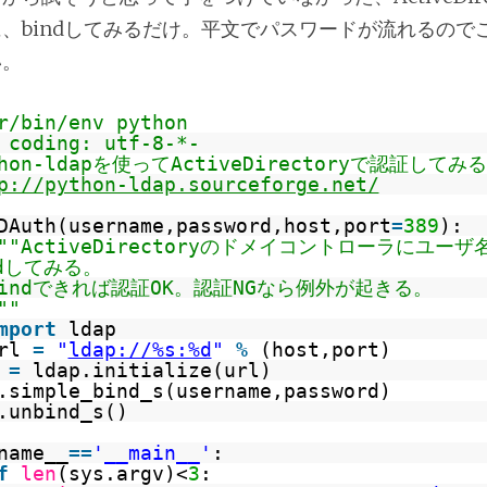
、bindしてみるだけ。平文でパスワードが流れるので
い。
r/bin/env python
 coding: utf-8-*-
thon-ldapを使ってActiveDirectoryで認証してみる
p://python-ldap.sourceforge.net/
DAuth(username,password,host,port
=
389
):
"""ActiveDirectoryのドメイコントローラにユー
ndしてみる。
bindできれば認証OK。認証NGなら例外が起きる。
""
mport
ldap
url
=
"
ldap://%s:%d
"
%
(host,port)
l
=
ldap.initialize(url)
.simple_bind_s(username,password)
.unbind_s()
name__
=
=
'__main__'
:
f
len
(sys.argv)<
3
: