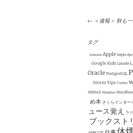
投
←
＜速報＞ 秋も一
稿
ナ
ビ
タグ
ゲ
Apple
Amazon
Delphi
dja
ー
Google
Kids
L
Linode
シ
P
Oracle
PostgreSQL
ョ
w
Storm
Tips
ン
Twitter
WiMAX
WordPre
Windows
め本
さくらインター
ュース覚え
ラ
ブックスト
休
仕事
仔猫三匹