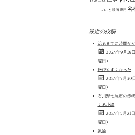
谷
のこと
映画
級円
最近の投稿
治るまでに時間が
2024年9月18
曜日)
転びやすくなった
2024年7月30
曜日)
石川県七尾市の赤
くる小説
2024年5月21
曜日)
諷諭