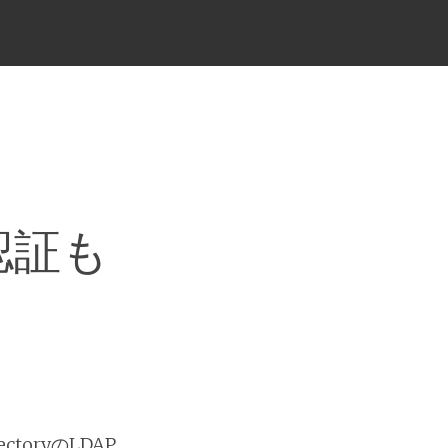
P認証も
oryのLDAP