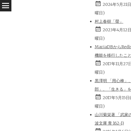
2024年5月21
曜日)
村上春樹「螢」
2023年4月12
曜日)
MariaDBからRed
機能を移行したこ
2017年11月27
曜日)
黒澤明 「用心棒」
郎」、「生きる」
2017年5月15日
曜日)
山川菊栄著 「武家の
波文庫 青 162-1)