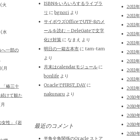
ISBNをいろいろするライブラ
日(火
2011
リ
に
bgnori
より
2011
サイボウズOfficeでUTF-8のメ
2011
ールを読む – DeleGateで文字
日(水
2011
化け対策
に
なまえ
より
2011
明日の一箱古本市
に
tam-tam
isへ一部の
2011
より
と
2011
月末はcalendarモジュール
に
日(月
2011
bonlife
より
2011
OracleでFIRST_DAY
に
、「椿三十
2011
nakunaru
より
を続けて観た
2010
(月
2010
2010
女性」 (岩
2010
最近のコメント
2010
半角全角関係のOracle ストア