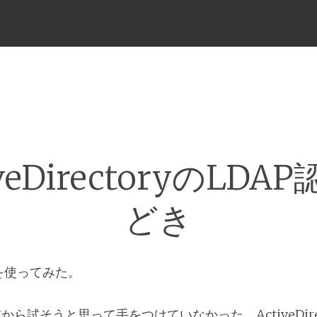
メ
ニ
ュ
ー
iveDirectoryのLDA
どき
を使ってみた。
ら試そうと思って手をつけていなかった、ActiveDirect