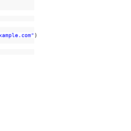
xample.com"
)