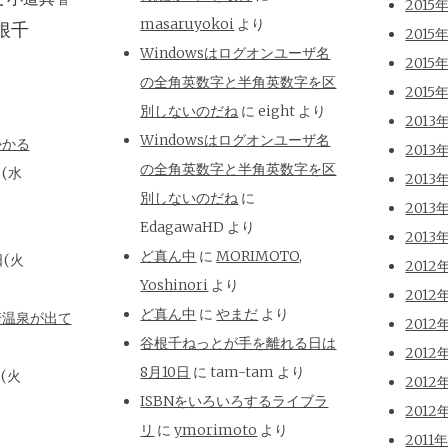
昔
2015
masaruyokoi
より
根千
2015
Windowsはログオンユーザ名
2015
の全角英数字と半角英数字を区
2015
別しないのだね
に
eight
より
2013
Windowsはログオンユーザ名
かかる
2013
の全角英数字と半角英数字を区
日(水
2013
別しないのだね
に
2013
EdagawaHD
より
2013
ど真ん中
に
MORIMOTO,
日(火
2012
Yoshinori
より
2012
ど真ん中
に
やまだ
より
崎温泉が出て
2012
谷根千ねっとが手を離れる日は
2012
8月10日
に
tam-tam
より
日(火
2012
ISBNをいろいろするライブラ
2012
リ
に
ymorimoto
より
2011