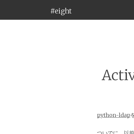
#eight
Act
python-ldap
ついでに、以前か