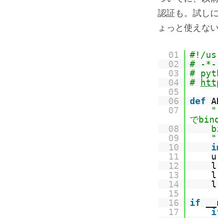
認証も。試しに
ょっと使えな
01
#!/us
02
# -*-
03
# py
04
#
htt
05
06
def
A
07
でbi
08
09
"
10
i
11
12
13
l
14
l
15
16
if
__
17
i