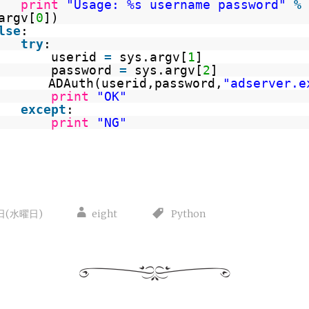
print
"Usage: %s username password"
%
argv[
0
])
lse
:
try
:
userid
=
sys.argv[
1
]
password
=
sys.argv[
2
]
ADAuth(userid,password,
"adserver.e
print
"OK"
except
:
print
"NG"
0日(水曜日)
eight
Python