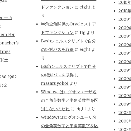
(水曜
2010
ドファンクション
に
eight
よ
2010
り
or — A
2009
半角全角関係のOracle ストア
t
2009
ドファンクション
に
11g
より
tem For
2009
Bashシェルスクリプトで自分
onacher’s
2009
の絶対パスを取得
に
eight
よ
tings
2009
り
日(土
2009
Bashシェルスクリプトで自分
2009
の絶対パスを取得
に
8-1982
2009
masaruyokoi
より
日(金
2009
Windowsはログオンユーザ名
2009
の全角英数字と半角英数字を区
2009
別しないのだね
に
eight
より
2008
Windowsはログオンユーザ名
2008
の全角英数字と半角英数字を区
2008