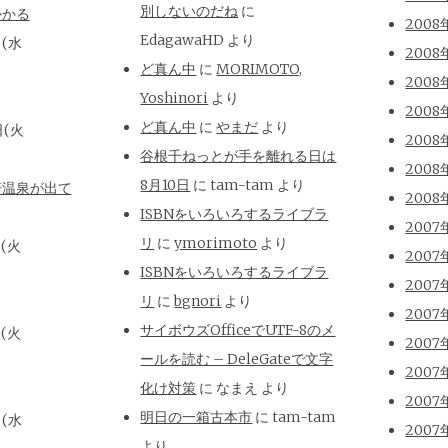
別しないのだね
に
かかる
2008
EdagawaHD
より
日(水
2008
ど真ん中
に
MORIMOTO,
2008
Yoshinori
より
2008
ど真ん中
に
やまだ
より
日(火
2008
谷根千ねっとが手を離れる日は
2008
8月10日
に
tam-tam
より
崎温泉が出て
2008
ISBNをいろいろするライブラ
2007
リ
に
ymorimoto
より
日(火
2007
ISBNをいろいろするライブラ
2007
リ
に
bgnori
より
2007
サイボウズOfficeでUTF-8のメ
日(火
2007
ールを読む – DeleGateで文字
2007
化け対策
に
なまえ
より
2007
明日の一箱古本市
に
tam-tam
日(水
2007
より