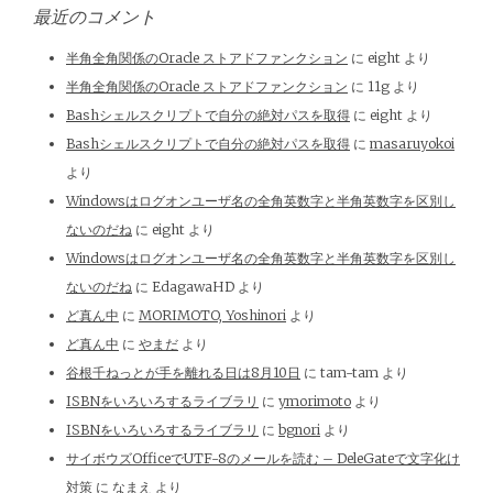
最近のコメント
半角全角関係のOracle ストアドファンクション
に
eight
より
半角全角関係のOracle ストアドファンクション
に
11g
より
Bashシェルスクリプトで自分の絶対パスを取得
に
eight
より
Bashシェルスクリプトで自分の絶対パスを取得
に
masaruyokoi
より
Windowsはログオンユーザ名の全角英数字と半角英数字を区別し
ないのだね
に
eight
より
Windowsはログオンユーザ名の全角英数字と半角英数字を区別し
ないのだね
に
EdagawaHD
より
ど真ん中
に
MORIMOTO, Yoshinori
より
ど真ん中
に
やまだ
より
谷根千ねっとが手を離れる日は8月10日
に
tam-tam
より
ISBNをいろいろするライブラリ
に
ymorimoto
より
ISBNをいろいろするライブラリ
に
bgnori
より
サイボウズOfficeでUTF-8のメールを読む – DeleGateで文字化け
対策
に
なまえ
より