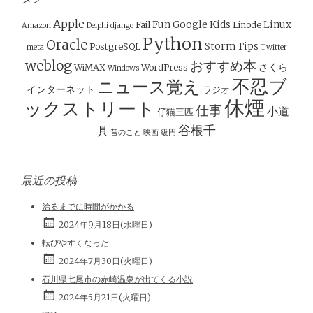
ゲ
ー
Apple
Fun
Google
Kids
Linux
Fail
Linode
Amazon
Delphi
django
シ
Python
Oracle
Storm
Tips
PostgreSQL
meta
Twitter
ョ
weblog
おすすめ本
さくら
WiMAX
WordPress
Windows
ン
不忍ブ
ニュース覚え
インターネット
ラジオ
休煙
ックストリート
仕事
小道
仔猫三匹
谷根千
具
昔のこと
映画
級円
最近の投稿
治るまでに時間がかかる
2024年9月18日(水曜日)
転びやすくなった
2024年7月30日(火曜日)
石川県七尾市の赤崎温泉が出てくる小説
2024年5月21日(火曜日)