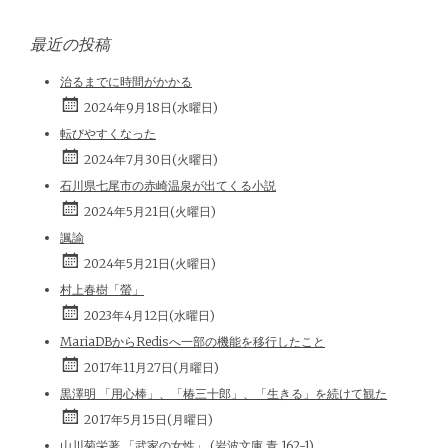
最近の投稿
治るまでに時間がかかる
2024年9月18日(水曜日)
転びやすくなった
2024年7月30日(火曜日)
石川県七尾市の赤崎温泉が出てくる小説
2024年5月21日(火曜日)
諷諭
2024年5月21日(火曜日)
村上春樹「螢」
2023年4月12日(水曜日)
MariaDBからRedisへ一部の機能を移行したこと
2017年11月27日(月曜日)
黒澤明 「用心棒」、「椿三十郎」、「生きる」を続けて観た
2017年5月15日(月曜日)
山川菊栄著 「武家の女性」 (岩波文庫 青 162-1)