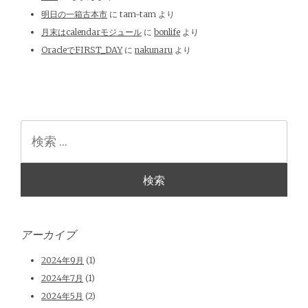
明日の一箱古本市
に
tam-tam
より
月末はcalendarモジュール
に
bonlife
より
OracleでFIRST_DAY
に
nakunaru
より
検
索
アーカイブ
2024年9月
(1)
2024年7月
(1)
2024年5月
(2)