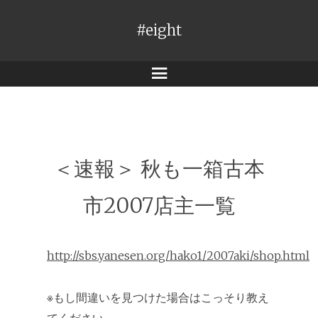
#eight
メ
ニ
ュ
ー
＜速報＞ 秋も一箱古本
市2007店主一覧
http://sbs.yanesen.org/hako1/2007aki/shop.html
※もし間違いを見つけた場合はこっそり教え