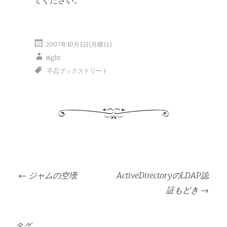
てください。
2007年10月1日(月曜日)
eight
不忍ブックストリート
投
←
ジャムの空壜
ActiveDirectoryのLDAP認
稿
証もどき
→
ナ
ビ
タグ