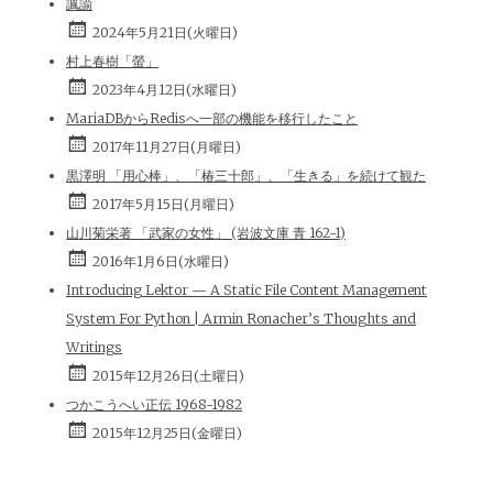
諷諭
2024年5月21日(火曜日)
村上春樹「螢」
2023年4月12日(水曜日)
MariaDBからRedisへ一部の機能を移行したこと
2017年11月27日(月曜日)
黒澤明 「用心棒」、「椿三十郎」、「生きる」を続けて観た
2017年5月15日(月曜日)
山川菊栄著 「武家の女性」 (岩波文庫 青 162-1)
2016年1月6日(水曜日)
Introducing Lektor — A Static File Content Management
System For Python | Armin Ronacher’s Thoughts and
Writings
2015年12月26日(土曜日)
つかこうへい正伝 1968-1982
2015年12月25日(金曜日)