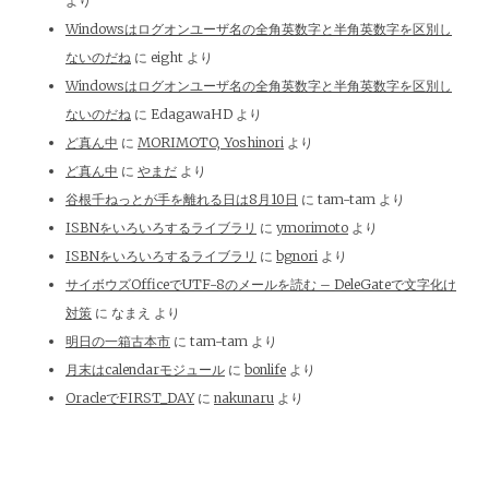
より
Windowsはログオンユーザ名の全角英数字と半角英数字を区別し
ないのだね
に
eight
より
Windowsはログオンユーザ名の全角英数字と半角英数字を区別し
ないのだね
に
EdagawaHD
より
ど真ん中
に
MORIMOTO, Yoshinori
より
ど真ん中
に
やまだ
より
谷根千ねっとが手を離れる日は8月10日
に
tam-tam
より
ISBNをいろいろするライブラリ
に
ymorimoto
より
ISBNをいろいろするライブラリ
に
bgnori
より
サイボウズOfficeでUTF-8のメールを読む – DeleGateで文字化け
対策
に
なまえ
より
明日の一箱古本市
に
tam-tam
より
月末はcalendarモジュール
に
bonlife
より
OracleでFIRST_DAY
に
nakunaru
より