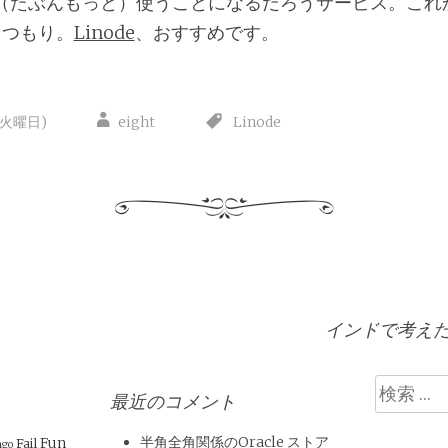
（たぶんもっと）使うことになるだろうサービス。これ
くつもり。
Linode
、おすすめです。
(火曜日)
eight
Linode
インドで考えた
検
最近のコメント
索
半角全角関係のOracle ストア
Fun
Fail
ngo