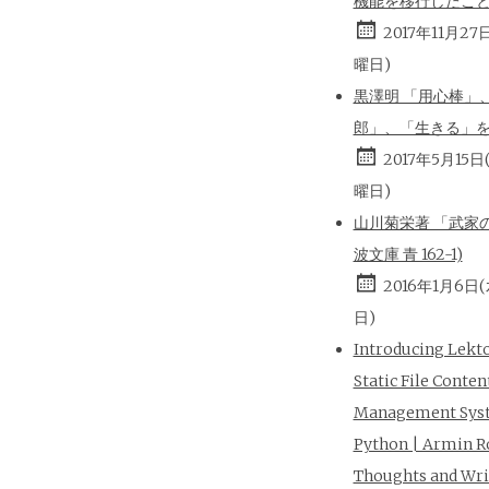
機能を移行したこ
2017年11月27
曜日)
黒澤明 「用心棒」
郎」、「生きる」
2017年5月15日
曜日)
山川菊栄著 「武家の
波文庫 青 162-1)
2016年1月6日
日)
Introducing Lekt
Static File Conten
Management Sys
Python | Armin R
Thoughts and Wri