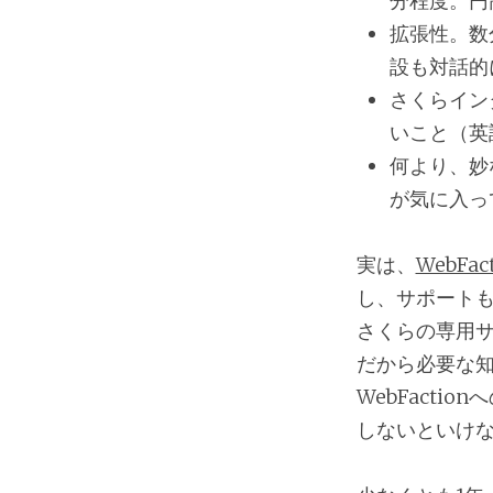
分程度。円
拡張性。数
設も対話的
さくらイン
いこと（英
何より、妙
が気に入っ
実は、
WebFac
し、サポートも
さくらの専用サー
だから必要な
WebFact
しないといけ