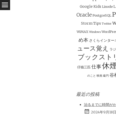
ー
Google
Kids
L
Linode
シ
P
Oracle
PostgreSQL
ョ
w
Storm
Tips
ン
Twitter
WiMAX
WordPre
Windows
め本
さくらインター
ュース覚え
ラ
ブックスト
休
仕事
仔猫三匹
谷
のこと
映画
級円
最近の投稿
治るまでに時間が
2024年9月18