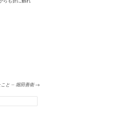
からも折に触れ
こと – 堀田善衛
→