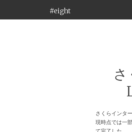
#eight
さ
さくらインタ
現時点では一
て完了した。