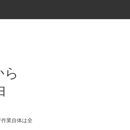
から
由
。
行作業自体は全