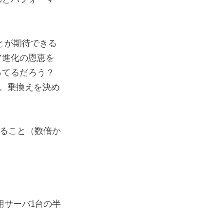
ことが期待できる
ア進化の恩恵を
ってるだろう？
た。乗換えを決め
なること（数倍か
用サーバ1台の半