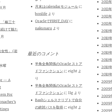
と
2011
月末はcalendarモジュール
に
日(月
2011
bonlife
より
2011
OracleでFIRST_DAY
に
、「椿三十
2011
nakunaru
より
を続けて観た
2010
(月
2010
2010
女性」 (岩
2010
最近のコメント
2010
半角全角関係のOracle ストア
(水曜
2010
ドファンクション
に
eight
よ
2010
り
or — A
2009
半角全角関係のOracle ストア
t
2009
ドファンクション
に
11g
より
tem For
2009
Bashシェルスクリプトで自分
onacher’s
2009
の絶対パスを取得
に
eight
よ
tings
2009