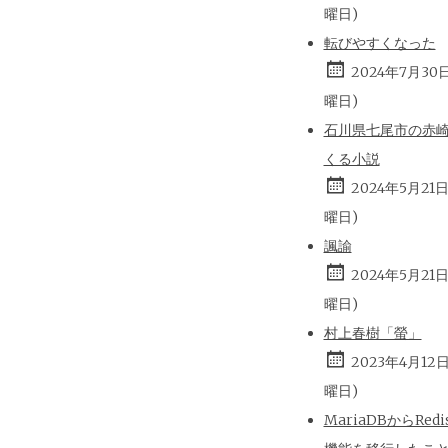
曜日)
転びやすくなった
2024年7月30
曜日)
石川県七尾市の赤
くる小説
2024年5月21
曜日)
諷諭
2024年5月21
曜日)
村上春樹「螢」
2023年4月12
曜日)
MariaDBからRed