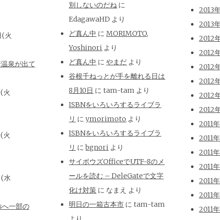
別しないのだね
に
2013
EdagawaHD
より
2013
ど真ん中
に
MORIMOTO,
日(火
2012
Yoshinori
より
2012
ど真ん中
に
やまだ
より
崎温泉が出て
2012
谷根千ねっとが手を離れる日は
2012
8月10日
に
tam-tam
より
日(火
2012
ISBNをいろいろするライブラ
2012
リ
に
ymorimoto
より
2011
ISBNをいろいろするライブラ
日(火
2011
リ
に
bgnori
より
2011
サイボウズOfficeでUTF-8のメ
2011
ールを読む – DeleGateで文字
日(水
2011
化け対策
に
なまえ
より
2011
明日の一箱古本市
に
tam-tam
isへ一部の
2011
より