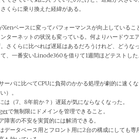
、さくらに乗り換えた経緯がある。
deがXenベースに変ってパフォーマンスが向上している
インターネットの状況も変っている。何よりハードウエ
ず。さくらに比べれば遅延はあるだろうけれど、どうな
て、一番安いLinode360を借りて1週間ほどテストし
サーバに比べてCPUに負荷のかかる処理が劇的に速く
らい）。
には（7、8年前か？）遅延が気にならなくなった。
ger
で無制限にドメインを管理できること。
ア障害の不安を実質的には解消できる。
はデータベース用とフロント用に2台の構成にしても専