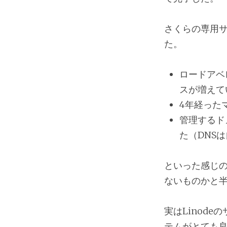
さくらの専用
た。
ロードアベ
スが増えて
4年経った
管理するド
た（DNS
といった感じ
ないものかと半
実はLinode
テムがとても