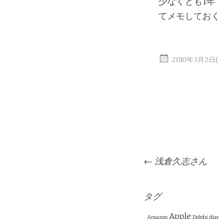
少なくとも1年
てメモしてお
2010年3月2日
投
←
浅倉久志さん
稿
ナ
ビ
タグ
ゲ
Apple
Amazon
Delphi
dja