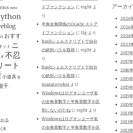
アーカイ
ドファンクション
に
eight
よ
inux
meta
ython
り
2024
半角全角関係のOracle ストア
eblog
2024
ドファンクション
に
11g
より
おすす
2024
ss
Bashシェルスクリプトで自分
ニ
2023
ネット
の絶対パスを取得
に
eight
よ
不忍
2017
ジオ
り
2017
リート
Bashシェルスクリプトで自分
2016
煙
の絶対パスを取得
に
小道具
昔
2015
masaruyokoi
より
根千
2015
Windowsはログオンユーザ名
2015
の全角英数字と半角英数字を区
2015
別しないのだね
に
eight
より
2013
Windowsはログオンユーザ名
かかる
2013
の全角英数字と半角英数字を区
日(水
2013