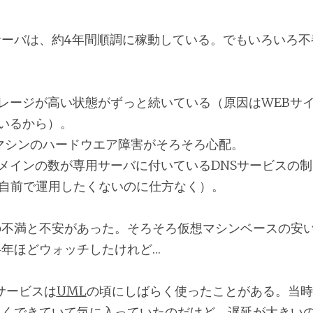
サーバは、約4年間順調に稼動している。でもいろいろ不
レージが高い状態がずっと続いている（原因はWEBサ
いるから）。
マシンのハードウエア障害がそろそろ心配。
メインの数が専用サーバに付いているDNSサービスの制
は自前で運用したくないのに仕方なく）。
の不満と不安があった。そろそろ仮想マシンベースの安
年ほどウォッチしたけれど…
のサービスは
UML
の頃にしばらく使ったことがある。当時
良くできていて気に入っていたのだけど、遅延が大きい