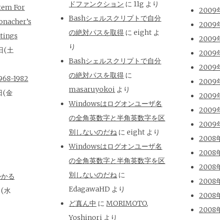
ドファンクション
に
11g
より
tem For
2009
Bashシェルスクリプトで自分
onacher’s
2009
の絶対パスを取得
に
eight
よ
tings
2009
り
日(土
2009
Bashシェルスクリプトで自分
2009
の絶対パスを取得
に
8-1982
2009
masaruyokoi
より
日(金
2009
Windowsはログオンユーザ名
2009
の全角英数字と半角英数字を区
2009
別しないのだね
に
eight
より
2008
Windowsはログオンユーザ名
2008
の全角英数字と半角英数字を区
2008
別しないのだね
に
かかる
2008
EdagawaHD
より
日(水
2008
ど真ん中
に
MORIMOTO,
2008
Yoshinori
より