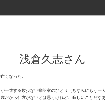
メ
ニ
ュ
ー
浅倉久志さん
が亡くなった。
品が一致する数少ない翻訳家のひとり（ちなみにもう一
９歳だから仕方がないとは思うけれど、寂しいことだな