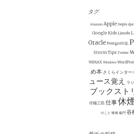
ビ
ゲ
タグ
ー
Apple
Amazon
Delphi
dja
シ
Google
Kids
L
Linode
ョ
P
Oracle
PostgreSQL
ン
w
Storm
Tips
Twitter
WiMAX
WordPre
Windows
め本
さくらインター
ュース覚え
ラ
ブックスト
休
仕事
仔猫三匹
谷
のこと
映画
級円