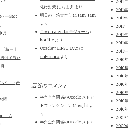
2011
化け対策
に
なまえ
より
2011
明日の一箱古本市
に
tam-tam
isへ一部の
2011
より
と
2011
月末はcalendarモジュール
に
日(月
2011
bonlife
より
2011
OracleでFIRST_DAY
に
、「椿三十
2011
nakunaru
より
を続けて観た
2010
(月
2010
2010
女性」 (岩
2010
最近のコメント
2010
半角全角関係のOracle ストア
(水曜
2010
ドファンクション
に
eight
よ
2010
り
or — A
2009
半角全角関係のOracle ストア
t
2009