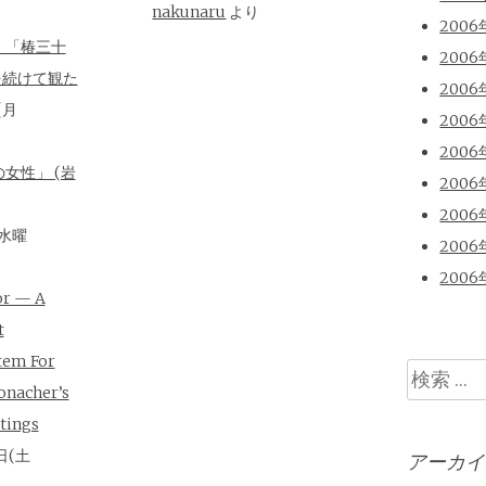
nakunaru
より
2006
、「椿三十
2006
を続けて観た
2006
(月
2006
2006
女性」 (岩
2006
2006
(水曜
2006
2006
or — A
t
tem For
検
onacher’s
索
tings
日(土
アーカイ