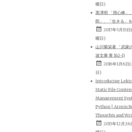
曜日)
黒澤明 「用心棒」
郎」、「生きる」
2017年5月15日
曜日)
山川菊栄著 「武家の
波文庫 青 162-1)
2016年1月6日
日)
Introducing Lekt
Static File Conten
Management Sys
Python | Armin R
Thoughts and Wri
2015年12月26