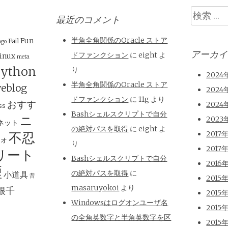
検
最近のコメント
索
半角全角関係のOracle ストア
Fun
Fail
ngo
アーカイ
ドファンクション
に
eight
よ
inux
meta
ython
り
2024
半角全角関係のOracle ストア
eblog
2024
ドファンクション
に
11g
より
おすす
2024
ss
Bashシェルスクリプトで自分
ニ
2023
ネット
の絶対パスを取得
に
eight
よ
不忍
2017
ジオ
り
2017
リート
Bashシェルスクリプトで自分
2016
煙
の絶対パスを取得
に
小道具
昔
2015
masaruyokoi
より
根千
2015
Windowsはログオンユーザ名
2015
の全角英数字と半角英数字を区
2015