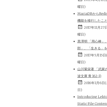
曜日)
MariaDBからRed
機能を移行したこ
2017年11月27
曜日)
黒澤明 「用心棒」
郎」、「生きる」
2017年5月15日
曜日)
山川菊栄著 「武家の
波文庫 青 162-1)
2016年1月6日
日)
Introducing Lekt
Static File Conten