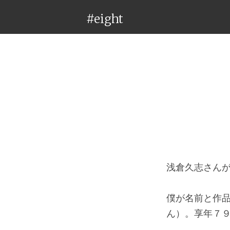
#eight
浅倉久志さん
僕が名前と作
ん）。享年７