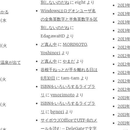
別しないのだね
に
eight
より
2013
Windowsはログオンユーザ名
かかる
2013
の全角英数字と半角英数字を区
日(水
2013
別しないのだね
に
2013
EdagawaHD
より
2013
ど真ん中
に
MORIMOTO,
日(火
2012
Yoshinori
より
2012
ど真ん中
に
やまだ
より
崎温泉が出て
2012
谷根千ねっとが手を離れる日は
2012
8月10日
に
tam-tam
より
日(火
2012
ISBNをいろいろするライブラ
2012
リ
に
ymorimoto
より
2011
ISBNをいろいろするライブラ
日(火
2011
リ
に
bgnori
より
2011
サイボウズOfficeでUTF-8のメ
2011
ールを読む – DeleGateで文字
日(水