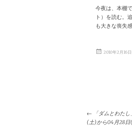
今夜は、本棚
ト）を読む。
も大きな喪失
2010年2月16
投
←
「ダムとわたし」
稿
(土)から04月28日
ナ