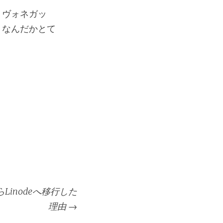
・ヴォネガッ
、なんだかとて
inodeへ移行した
理由
→