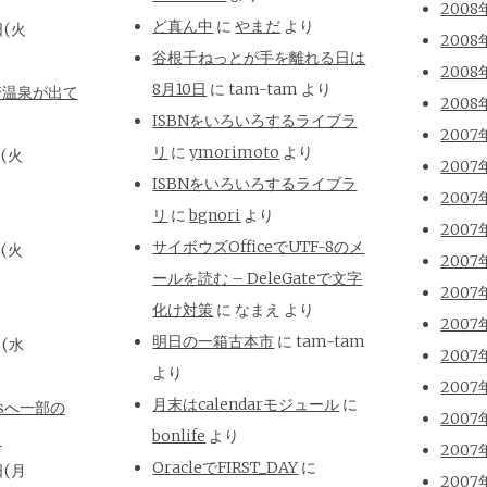
2008
ど真ん中
に
やまだ
より
日(火
2008
谷根千ねっとが手を離れる日は
2008
8月10日
に
tam-tam
より
崎温泉が出て
2008
ISBNをいろいろするライブラ
2007
リ
に
ymorimoto
より
日(火
2007
ISBNをいろいろするライブラ
2007
リ
に
bgnori
より
2007
サイボウズOfficeでUTF-8のメ
日(火
2007
ールを読む – DeleGateで文字
2007
化け対策
に
なまえ
より
2007
明日の一箱古本市
に
tam-tam
日(水
2007
より
2007
月末はcalendarモジュール
に
isへ一部の
2007
bonlife
より
と
2007
OracleでFIRST_DAY
に
日(月
2007