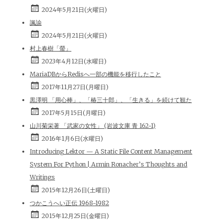
2024年5月21日(火曜日)
諷諭
2024年5月21日(火曜日)
村上春樹「螢」
2023年4月12日(水曜日)
MariaDBからRedisへ一部の機能を移行したこと
2017年11月27日(月曜日)
黒澤明 「用心棒」、「椿三十郎」、「生きる」を続けて観た
2017年5月15日(月曜日)
山川菊栄著 「武家の女性」 (岩波文庫 青 162-1)
2016年1月6日(水曜日)
Introducing Lektor — A Static File Content Management
System For Python | Armin Ronacher’s Thoughts and
Writings
2015年12月26日(土曜日)
つかこうへい正伝 1968-1982
2015年12月25日(金曜日)