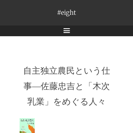
#eight
メ
ニ
ュ
ー
自主独立農民という仕
事―佐藤忠吉と「木次
乳業」をめぐる人々