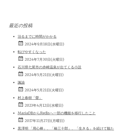
最近の投稿
治るまでに時間がかかる
2024年9月18日(水曜日)
転びやすくなった
2024年7月30日(火曜日)
石川県七尾市の赤崎温泉が出てくる小説
2024年5月21日(火曜日)
諷諭
2024年5月21日(火曜日)
村上春樹「螢」
2023年4月12日(水曜日)
MariaDBからRedisへ一部の機能を移行したこと
2017年11月27日(月曜日)
黒澤明 「用心棒」、「椿三十郎」、「生きる」を続けて観た