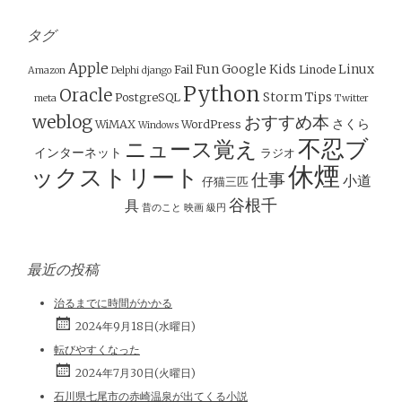
ビ
ゲ
タグ
ー
Apple
Fun
Google
Kids
Linux
Fail
Linode
Amazon
Delphi
django
シ
Python
Oracle
Storm
Tips
PostgreSQL
meta
Twitter
ョ
weblog
おすすめ本
さくら
WiMAX
WordPress
Windows
ン
不忍ブ
ニュース覚え
インターネット
ラジオ
休煙
ックストリート
仕事
小道
仔猫三匹
谷根千
具
昔のこと
映画
級円
最近の投稿
治るまでに時間がかかる
2024年9月18日(水曜日)
転びやすくなった
2024年7月30日(火曜日)
石川県七尾市の赤崎温泉が出てくる小説