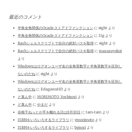
最近のコメント
半角全角関係のOracle ストアドファンクション
に
eight
より
半角全角関係のOracle ストアドファンクション
に
11g
より
Bashシェルスクリプトで自分の絶対パスを取得
に
eight
より
Bashシェルスクリプトで自分の絶対パスを取得
に
masaruyokoi
より
Windowsはログオンユーザ名の全角英数字と半角英数字を区別し
ないのだね
に
eight
より
Windowsはログオンユーザ名の全角英数字と半角英数字を区別し
ないのだね
に
EdagawaHD
より
ど真ん中
に
MORIMOTO, Yoshinori
より
ど真ん中
に
やまだ
より
谷根千ねっとが手を離れる日は8月10日
に
tam-tam
より
ISBNをいろいろするライブラリ
に
ymorimoto
より
ISBNをいろいろするライブラリ
に
bgnori
より