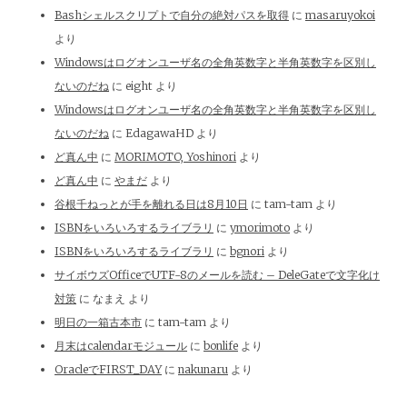
Bashシェルスクリプトで自分の絶対パスを取得
に
masaruyokoi
より
Windowsはログオンユーザ名の全角英数字と半角英数字を区別し
ないのだね
に
eight
より
Windowsはログオンユーザ名の全角英数字と半角英数字を区別し
ないのだね
に
EdagawaHD
より
ど真ん中
に
MORIMOTO, Yoshinori
より
ど真ん中
に
やまだ
より
谷根千ねっとが手を離れる日は8月10日
に
tam-tam
より
ISBNをいろいろするライブラリ
に
ymorimoto
より
ISBNをいろいろするライブラリ
に
bgnori
より
サイボウズOfficeでUTF-8のメールを読む – DeleGateで文字化け
対策
に
なまえ
より
明日の一箱古本市
に
tam-tam
より
月末はcalendarモジュール
に
bonlife
より
OracleでFIRST_DAY
に
nakunaru
より