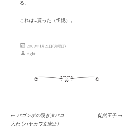
る。
これは…貰った（忸怩）。
2008年1月21日(月曜日)
eight
投
←
バゴンボの嗅ぎタバコ
徒然王子
→
稿
入れ (ハヤカワ文庫SF)
ナ