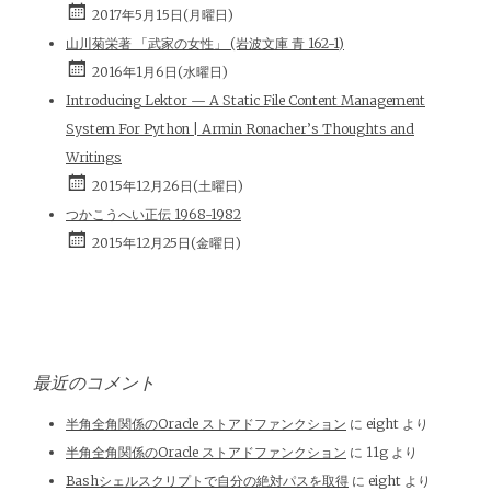
2017年5月15日(月曜日)
山川菊栄著 「武家の女性」 (岩波文庫 青 162-1)
2016年1月6日(水曜日)
Introducing Lektor — A Static File Content Management
System For Python | Armin Ronacher’s Thoughts and
Writings
2015年12月26日(土曜日)
つかこうへい正伝 1968-1982
2015年12月25日(金曜日)
最近のコメント
半角全角関係のOracle ストアドファンクション
に
eight
より
半角全角関係のOracle ストアドファンクション
に
11g
より
Bashシェルスクリプトで自分の絶対パスを取得
に
eight
より