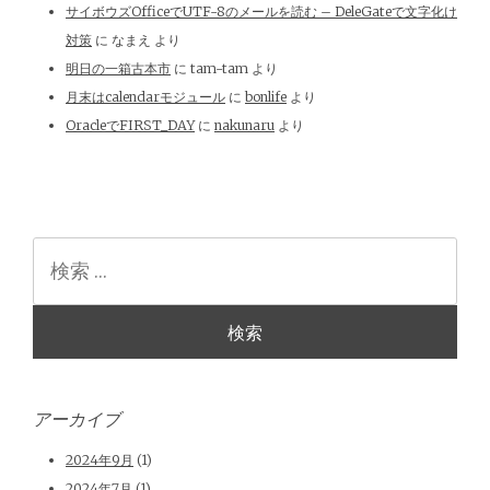
サイボウズOfficeでUTF-8のメールを読む – DeleGateで文字化け
対策
に
なまえ
より
明日の一箱古本市
に
tam-tam
より
月末はcalendarモジュール
に
bonlife
より
OracleでFIRST_DAY
に
nakunaru
より
検
索
アーカイブ
2024年9月
(1)
2024年7月
(1)