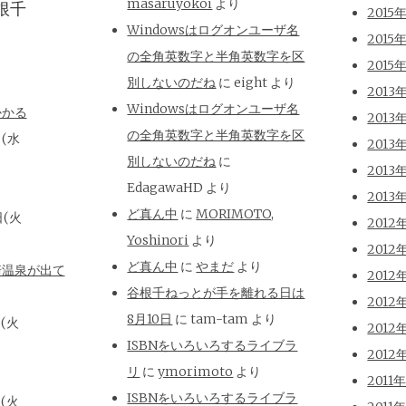
masaruyokoi
より
根千
2015
Windowsはログオンユーザ名
2015
の全角英数字と半角英数字を区
2015
別しないのだね
に
eight
より
2013
Windowsはログオンユーザ名
かかる
2013
の全角英数字と半角英数字を区
日(水
2013
別しないのだね
に
2013
EdagawaHD
より
2013
ど真ん中
に
MORIMOTO,
日(火
2012
Yoshinori
より
2012
ど真ん中
に
やまだ
より
崎温泉が出て
2012
谷根千ねっとが手を離れる日は
2012
8月10日
に
tam-tam
より
日(火
2012
ISBNをいろいろするライブラ
2012
リ
に
ymorimoto
より
2011
ISBNをいろいろするライブラ
日(火