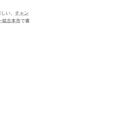
楽しい。
チャン
一箱古本市
で書