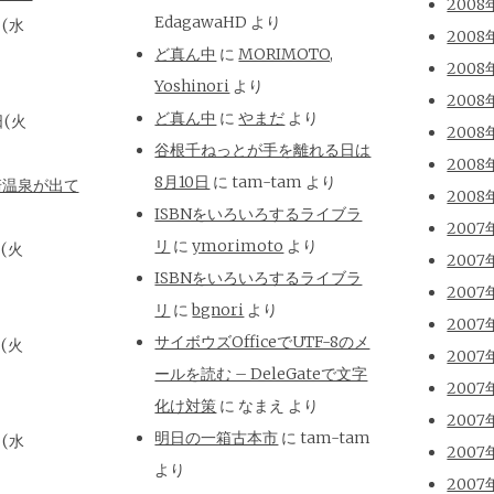
2008
EdagawaHD
より
日(水
2008
ど真ん中
に
MORIMOTO,
2008
Yoshinori
より
2008
ど真ん中
に
やまだ
より
日(火
2008
谷根千ねっとが手を離れる日は
2008
8月10日
に
tam-tam
より
崎温泉が出て
2008
ISBNをいろいろするライブラ
2007
リ
に
ymorimoto
より
日(火
2007
ISBNをいろいろするライブラ
2007
リ
に
bgnori
より
2007
サイボウズOfficeでUTF-8のメ
日(火
2007
ールを読む – DeleGateで文字
2007
化け対策
に
なまえ
より
2007
明日の一箱古本市
に
tam-tam
日(水
2007
より
2007