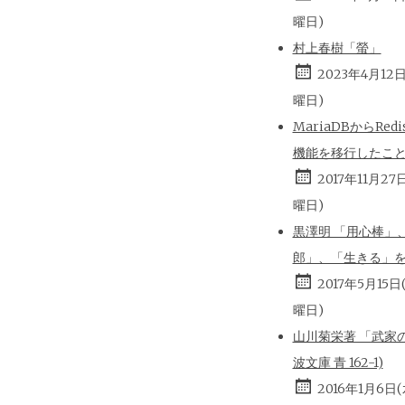
曜日)
村上春樹「螢」
2023年4月12
曜日)
MariaDBからRed
機能を移行したこ
2017年11月27
曜日)
黒澤明 「用心棒」
郎」、「生きる」
2017年5月15日
曜日)
山川菊栄著 「武家の
波文庫 青 162-1)
2016年1月6日