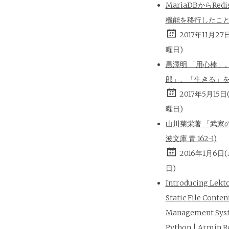
MariaDBからRed
機能を移行したこ
2017年11月27
曜日)
黒澤明 「用心棒」
郎」、「生きる」
2017年5月15日
曜日)
山川菊栄著 「武家の
波文庫 青 162-1)
2016年1月6日
日)
Introducing Lekt
Static File Conten
Management Sys
Python | Armin R