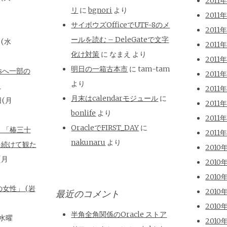
2011
リ
に
bgnori
より
2011
サイボウズOfficeでUTF-8のメ
2011
ールを読む – DeleGateで文字
日(水
2011
化け対策
に
なまえ
より
2011
明日の一箱古本市
に
tam-tam
isへ一部の
2011
より
と
2011
月末はcalendarモジュール
に
日(月
2011
bonlife
より
2011
OracleでFIRST_DAY
に
、「椿三十
2011
nakunaru
より
を続けて観た
2010
(月
2010
2010
女性」 (岩
2010
最近のコメント
2010
半角全角関係のOracle ストア
(水曜
2010