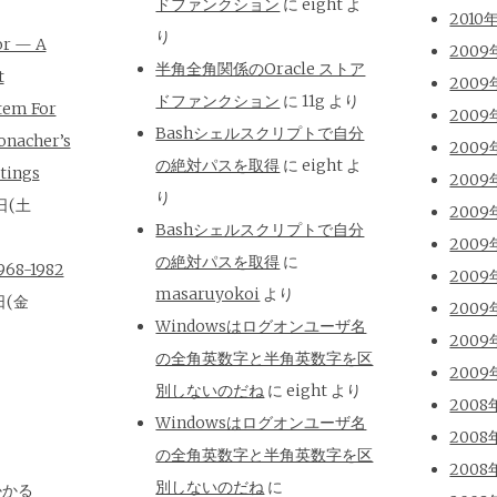
ドファンクション
に
eight
よ
2010
り
or — A
2009
半角全角関係のOracle ストア
t
2009
ドファンクション
に
11g
より
tem For
2009
Bashシェルスクリプトで自分
onacher’s
2009
の絶対パスを取得
に
eight
よ
tings
2009
り
日(土
2009
Bashシェルスクリプトで自分
2009
の絶対パスを取得
に
8-1982
2009
masaruyokoi
より
日(金
2009
Windowsはログオンユーザ名
2009
の全角英数字と半角英数字を区
2009
別しないのだね
に
eight
より
2008
Windowsはログオンユーザ名
2008
の全角英数字と半角英数字を区
2008
別しないのだね
に
かかる