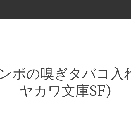
メ
ニ
ュ
ー
ンボの嗅ぎタバコ入れ
ヤカワ文庫SF)