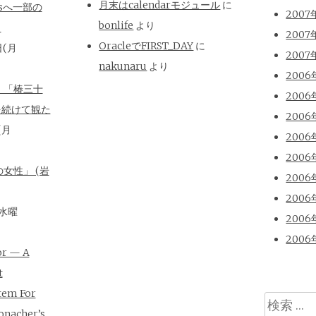
月末はcalendarモジュール
に
isへ一部の
2007
bonlife
より
と
2007
OracleでFIRST_DAY
に
日(月
2007
nakunaru
より
2006
、「椿三十
2006
を続けて観た
2006
(月
2006
2006
女性」 (岩
2006
2006
(水曜
2006
2006
or — A
t
tem For
検
onacher’s