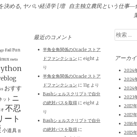
決める, ヤバい経済学 [増
自主独立農民という仕事―
検
最近のコメント
索
半角全角関係のOracle ストア
Fun
Fail
ngo
アーカイ
ドファンクション
に
eight
よ
inux
meta
ython
り
2024
半角全角関係のOracle ストア
eblog
2024
ドファンクション
に
11g
より
おすす
2024
ss
Bashシェルスクリプトで自分
ニ
2023
ネット
の絶対パスを取得
に
eight
よ
不忍
2017
ジオ
り
2017
リート
Bashシェルスクリプトで自分
2016
煙
の絶対パスを取得
に
小道具
昔
2015