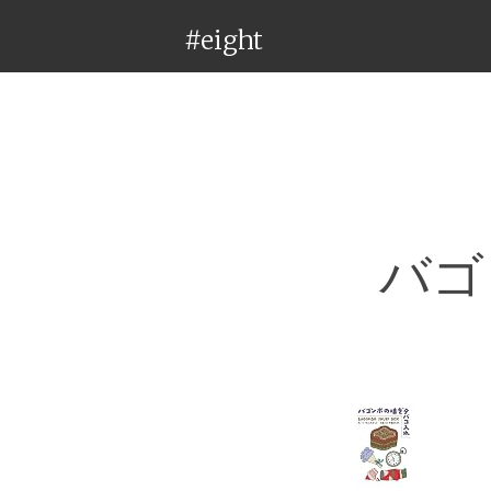
#eight
バゴ