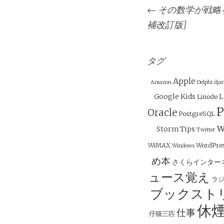
投
←
その数学が戦略を
稿
補改訂版]
ナ
ビ
ゲ
タグ
ー
Apple
Amazon
Delphi
dja
シ
Google
Kids
L
Linode
ョ
P
Oracle
PostgreSQL
ン
w
Storm
Tips
Twitter
WiMAX
WordPre
Windows
め本
さくらインター
ュース覚え
ラ
ブックスト
休
仕事
仔猫三匹