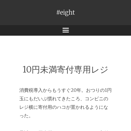
#eight
メ
ニ
ュ
ー
10円未満寄付専用レジ
消費税導入からもうすぐ20年。おつりの1円
玉にもだいぶ慣れてきたころ、コンビニの
レジ横に寄付用のハコが置かれるようにな
った。