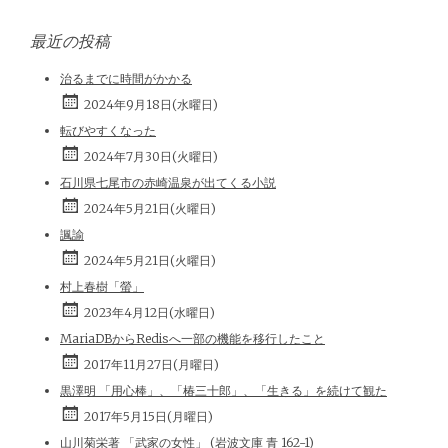
最近の投稿
治るまでに時間がかかる
2024年9月18日(水曜日)
転びやすくなった
2024年7月30日(火曜日)
石川県七尾市の赤崎温泉が出てくる小説
2024年5月21日(火曜日)
諷諭
2024年5月21日(火曜日)
村上春樹「螢」
2023年4月12日(水曜日)
MariaDBからRedisへ一部の機能を移行したこと
2017年11月27日(月曜日)
黒澤明 「用心棒」、「椿三十郎」、「生きる」を続けて観た
2017年5月15日(月曜日)
山川菊栄著 「武家の女性」 (岩波文庫 青 162-1)