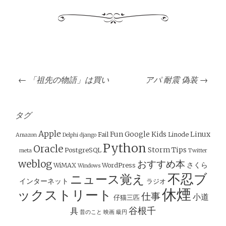
投
←
「祖先の物語」は買い
アパ 耐震 偽装
→
稿
ナ
ビ
タグ
ゲ
Apple
Fun
Google
Kids
Linux
Fail
Linode
Amazon
Delphi
django
ー
Python
Oracle
Storm
Tips
PostgreSQL
meta
Twitter
シ
weblog
おすすめ本
さくら
WiMAX
WordPress
Windows
ョ
不忍ブ
ニュース覚え
インターネット
ラジオ
ン
休煙
ックストリート
仕事
小道
仔猫三匹
谷根千
具
昔のこと
映画
級円