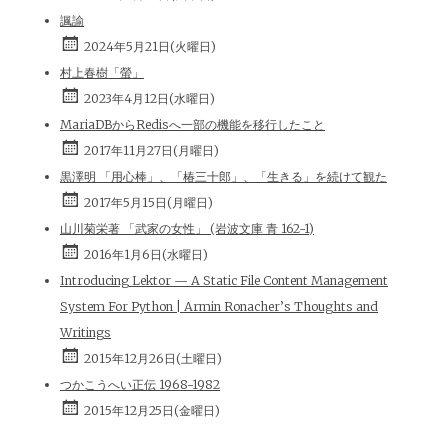
諷諭
2024年5月21日(火曜日)
村上春樹「螢」
2023年4月12日(水曜日)
MariaDBからRedisへ一部の機能を移行したこと
2017年11月27日(月曜日)
黒澤明 「用心棒」、「椿三十郎」、「生きる」を続けて観た
2017年5月15日(月曜日)
山川菊栄著 「武家の女性」 (岩波文庫 青 162-1)
2016年1月6日(水曜日)
Introducing Lektor — A Static File Content Management
System For Python | Armin Ronacher’s Thoughts and
Writings
2015年12月26日(土曜日)
つかこうへい正伝 1968-1982
2015年12月25日(金曜日)