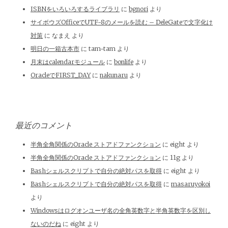
ISBNをいろいろするライブラリ
に
bgnori
より
サイボウズOfficeでUTF-8のメールを読む – DeleGateで文字化け
対策
に
なまえ
より
明日の一箱古本市
に
tam-tam
より
月末はcalendarモジュール
に
bonlife
より
OracleでFIRST_DAY
に
nakunaru
より
最近のコメント
半角全角関係のOracle ストアドファンクション
に
eight
より
半角全角関係のOracle ストアドファンクション
に
11g
より
Bashシェルスクリプトで自分の絶対パスを取得
に
eight
より
Bashシェルスクリプトで自分の絶対パスを取得
に
masaruyokoi
より
Windowsはログオンユーザ名の全角英数字と半角英数字を区別し
ないのだね
に
eight
より