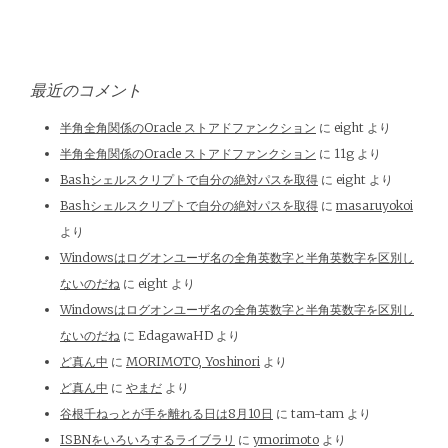
最近のコメント
半角全角関係のOracle ストアドファンクション
に
eight
より
半角全角関係のOracle ストアドファンクション
に
11g
より
Bashシェルスクリプトで自分の絶対パスを取得
に
eight
より
Bashシェルスクリプトで自分の絶対パスを取得
に
masaruyokoi
より
Windowsはログオンユーザ名の全角英数字と半角英数字を区別し
ないのだね
に
eight
より
Windowsはログオンユーザ名の全角英数字と半角英数字を区別し
ないのだね
に
EdagawaHD
より
ど真ん中
に
MORIMOTO, Yoshinori
より
ど真ん中
に
やまだ
より
谷根千ねっとが手を離れる日は8月10日
に
tam-tam
より
ISBNをいろいろするライブラリ
に
ymorimoto
より