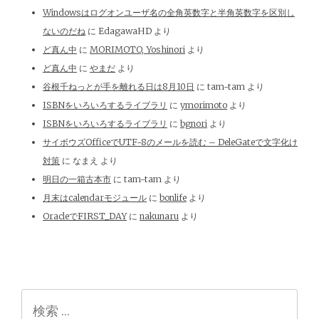
Windowsはログオンユーザ名の全角英数字と半角英数字を区別し
ないのだね
に
EdagawaHD
より
ど真ん中
に
MORIMOTO, Yoshinori
より
ど真ん中
に
やまだ
より
谷根千ねっとが手を離れる日は8月10日
に
tam-tam
より
ISBNをいろいろするライブラリ
に
ymorimoto
より
ISBNをいろいろするライブラリ
に
bgnori
より
サイボウズOfficeでUTF-8のメールを読む – DeleGateで文字化け
対策
に
なまえ
より
明日の一箱古本市
に
tam-tam
より
月末はcalendarモジュール
に
bonlife
より
OracleでFIRST_DAY
に
nakunaru
より
検
索