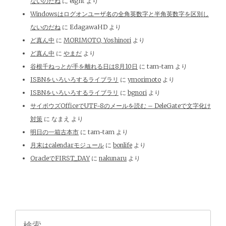
ないのだね
に
eight
より
Windowsはログオンユーザ名の全角英数字と半角英数字を区別し
ないのだね
に
EdagawaHD
より
ど真ん中
に
MORIMOTO, Yoshinori
より
ど真ん中
に
やまだ
より
谷根千ねっとが手を離れる日は8月10日
に
tam-tam
より
ISBNをいろいろするライブラリ
に
ymorimoto
より
ISBNをいろいろするライブラリ
に
bgnori
より
サイボウズOfficeでUTF-8のメールを読む – DeleGateで文字化け
対策
に
なまえ
より
明日の一箱古本市
に
tam-tam
より
月末はcalendarモジュール
に
bonlife
より
OracleでFIRST_DAY
に
nakunaru
より
検