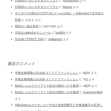
ISBNをいろいろするライブラリ
に
ymorimoto
より
ISBNをいろいろするライブラリ
に
bgnori
より
サイボウズOfficeでUTF-8のメールを読む – DeleGateで文字化け
対策
に
なまえ
より
明日の一箱古本市
に
tam-tam
より
月末はcalendarモジュール
に
bonlife
より
OracleでFIRST_DAY
に
nakunaru
より
最近のコメント
半角全角関係のOracle ストアドファンクション
に
eight
より
半角全角関係のOracle ストアドファンクション
に
11g
より
Bashシェルスクリプトで自分の絶対パスを取得
に
eight
より
Bashシェルスクリプトで自分の絶対パスを取得
に
masaruyokoi
より
Windowsはログオンユーザ名の全角英数字と半角英数字を区別し