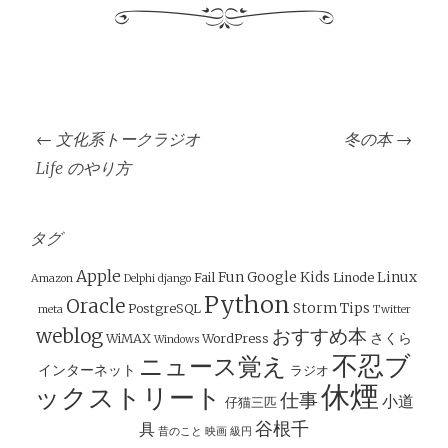
投
←
文化系トークラジオ
冬の本
→
稿
Life のやり方
ナ
ビ
ゲ
タグ
ー
Apple
Fun
Google
Kids
Linux
Fail
Linode
Amazon
Delphi
django
シ
Python
Oracle
Storm
Tips
PostgreSQL
meta
Twitter
ョ
weblog
おすすめ本
さくら
WiMAX
WordPress
Windows
ン
不忍ブ
ニュース覚え
インターネット
ラジオ
休煙
ックストリート
仕事
小道
仔猫三匹
谷根千
具
昔のこと
映画
級円