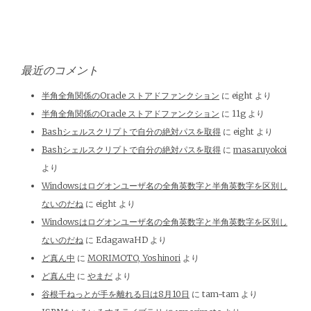
最近のコメント
半角全角関係のOracle ストアドファンクション
に
eight
より
半角全角関係のOracle ストアドファンクション
に
11g
より
Bashシェルスクリプトで自分の絶対パスを取得
に
eight
より
Bashシェルスクリプトで自分の絶対パスを取得
に
masaruyokoi
より
Windowsはログオンユーザ名の全角英数字と半角英数字を区別し
ないのだね
に
eight
より
Windowsはログオンユーザ名の全角英数字と半角英数字を区別し
ないのだね
に
EdagawaHD
より
ど真ん中
に
MORIMOTO, Yoshinori
より
ど真ん中
に
やまだ
より
谷根千ねっとが手を離れる日は8月10日
に
tam-tam
より