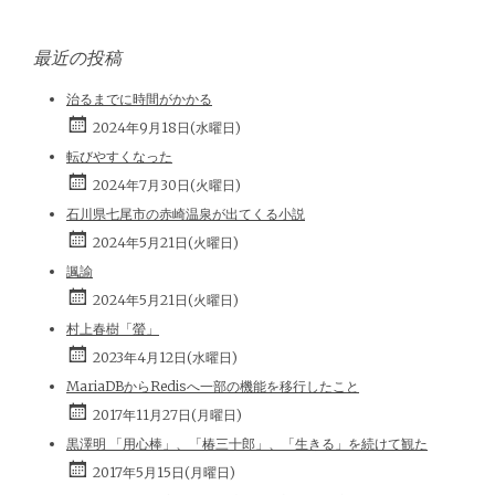
最近の投稿
治るまでに時間がかかる
2024年9月18日(水曜日)
転びやすくなった
2024年7月30日(火曜日)
石川県七尾市の赤崎温泉が出てくる小説
2024年5月21日(火曜日)
諷諭
2024年5月21日(火曜日)
村上春樹「螢」
2023年4月12日(水曜日)
MariaDBからRedisへ一部の機能を移行したこと
2017年11月27日(月曜日)
黒澤明 「用心棒」、「椿三十郎」、「生きる」を続けて観た
2017年5月15日(月曜日)