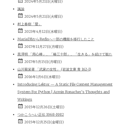
2024年5月21日(火曜日)
諷諭
2024年5月21日(火曜日)
村上春樹「螢」
2023年4月12日(水曜日)
MariaDBからRedisへ一部の機能を移行したこと
2017年11月27日(月曜日)
黒澤明 「用心棒」、「椿三十郎」、「生きる」を続けて観た
2017年5月15日(月曜日)
山川菊栄著 「武家の女性」 (岩波文庫 青 162-1)
2016年1月6日(水曜日)
Introducing Lektor — A Static File Content Management
System For Python | Armin Ronacher’s Thoughts and
Writings
2015年12月26日(土曜日)
つかこうへい正伝 1968-1982
2015年12月25日(金曜日)