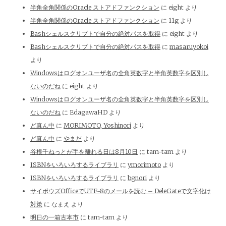
半角全角関係のOracle ストアドファンクション
に
eight
より
半角全角関係のOracle ストアドファンクション
に
11g
より
Bashシェルスクリプトで自分の絶対パスを取得
に
eight
より
Bashシェルスクリプトで自分の絶対パスを取得
に
masaruyokoi
より
Windowsはログオンユーザ名の全角英数字と半角英数字を区別し
ないのだね
に
eight
より
Windowsはログオンユーザ名の全角英数字と半角英数字を区別し
ないのだね
に
EdagawaHD
より
ど真ん中
に
MORIMOTO, Yoshinori
より
ど真ん中
に
やまだ
より
谷根千ねっとが手を離れる日は8月10日
に
tam-tam
より
ISBNをいろいろするライブラリ
に
ymorimoto
より
ISBNをいろいろするライブラリ
に
bgnori
より
サイボウズOfficeでUTF-8のメールを読む – DeleGateで文字化け
対策
に
なまえ
より
明日の一箱古本市
に
tam-tam
より