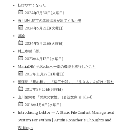
転びやすくなった
2024年7月30日(火曜日)
石川県七尾市の赤崎温泉が出てくる小説
2024年5月21日(火曜日)
諷諭
2024年5月21日(火曜日)
村上春樹「螢」
2023年4月12日(水曜日)
MariaDBからRedisへ一部の機能を移行したこと
2017年11月27日(月曜日)
黒澤明 「用心棒」、「椿三十郎」、「生きる」を続けて観た
2017年5月15日(月曜日)
山川菊栄著 「武家の女性」 (岩波文庫 青 162-1)
2016年1月6日(水曜日)
Introducing Lektor — A Static File Content Management
System For Python | Armin Ronacher’s Thoughts and
Writings