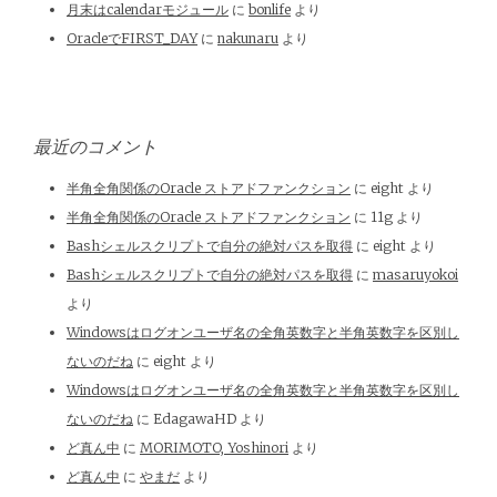
月末はcalendarモジュール
に
bonlife
より
OracleでFIRST_DAY
に
nakunaru
より
最近のコメント
半角全角関係のOracle ストアドファンクション
に
eight
より
半角全角関係のOracle ストアドファンクション
に
11g
より
Bashシェルスクリプトで自分の絶対パスを取得
に
eight
より
Bashシェルスクリプトで自分の絶対パスを取得
に
masaruyokoi
より
Windowsはログオンユーザ名の全角英数字と半角英数字を区別し
ないのだね
に
eight
より
Windowsはログオンユーザ名の全角英数字と半角英数字を区別し
ないのだね
に
EdagawaHD
より
ど真ん中
に
MORIMOTO, Yoshinori
より
ど真ん中
に
やまだ
より