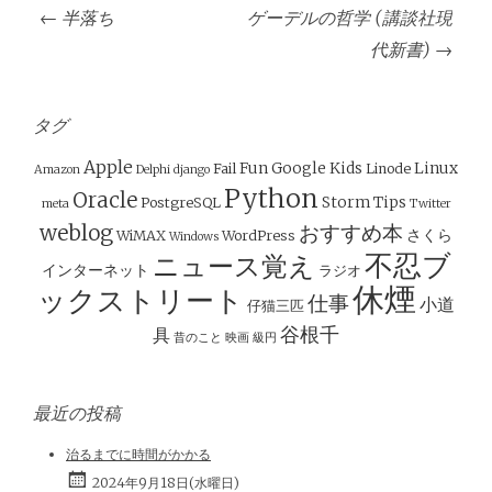
投
←
半落ち
ゲーデルの哲学 (講談社現
稿
代新書)
→
ナ
ビ
ゲ
タグ
ー
Apple
Fun
Google
Kids
Linux
Fail
Linode
Amazon
Delphi
django
シ
Python
Oracle
Storm
Tips
PostgreSQL
meta
Twitter
ョ
weblog
おすすめ本
さくら
WiMAX
WordPress
Windows
ン
不忍ブ
ニュース覚え
インターネット
ラジオ
休煙
ックストリート
仕事
小道
仔猫三匹
谷根千
具
昔のこと
映画
級円
最近の投稿
治るまでに時間がかかる
2024年9月18日(水曜日)