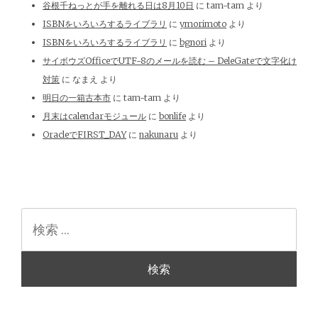
谷根千ねっとが手を離れる日は8月10日
に
tam-tam
より
ISBNをいろいろするライブラリ
に
ymorimoto
より
ISBNをいろいろするライブラリ
に
bgnori
より
サイボウズOfficeでUTF-8のメールを読む – DeleGateで文字化け
対策
に
なまえ
より
明日の一箱古本市
に
tam-tam
より
月末はcalendarモジュール
に
bonlife
より
OracleでFIRST_DAY
に
nakunaru
より
検
索