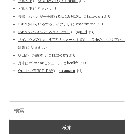
ど真ん中
に
MORIMOTO, Yoshinori
より
ど真ん中
に
やまだ
より
谷根千ねっとが手を離れる日は8月10日
に
tam-tam
より
ISBNをいろいろするライブラリ
に
ymorimoto
より
ISBNをいろいろするライブラリ
に
bgnori
より
サイボウズOfficeでUTF-8のメールを読む – DeleGateで文字化け
対策
に
なまえ
より
明日の一箱古本市
に
tam-tam
より
月末はcalendarモジュール
に
bonlife
より
OracleでFIRST_DAY
に
nakunaru
より
検
索