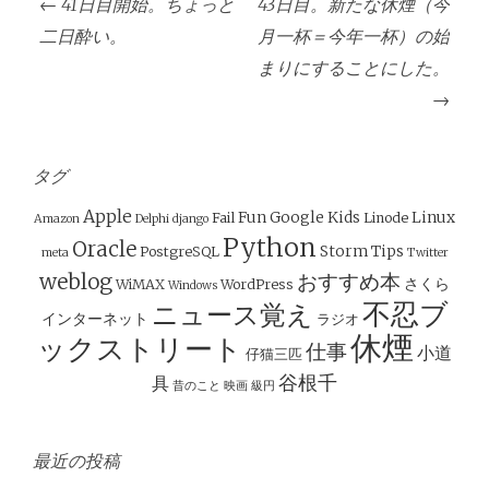
投
←
41日目開始。ちょっと
43日目。新たな休煙（今
稿
二日酔い。
月一杯＝今年一杯）の始
ナ
まりにすることにした。
ビ
→
ゲ
ー
シ
タグ
ョ
Apple
Fun
Google
Kids
Linux
Fail
Linode
Amazon
Delphi
django
ン
Python
Oracle
Storm
Tips
PostgreSQL
meta
Twitter
weblog
おすすめ本
さくら
WiMAX
WordPress
Windows
不忍ブ
ニュース覚え
インターネット
ラジオ
休煙
ックストリート
仕事
小道
仔猫三匹
谷根千
具
昔のこと
映画
級円
最近の投稿