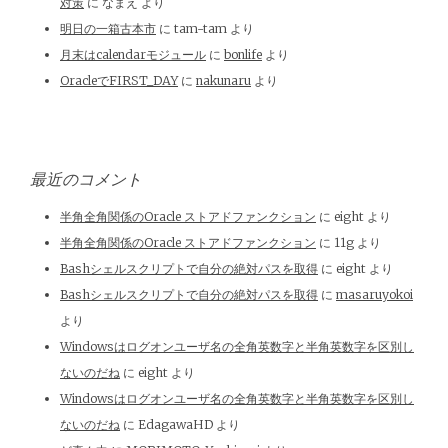
対策
に
なまえ
より
明日の一箱古本市
に
tam-tam
より
月末はcalendarモジュール
に
bonlife
より
OracleでFIRST_DAY
に
nakunaru
より
最近のコメント
半角全角関係のOracle ストアドファンクション
に
eight
より
半角全角関係のOracle ストアドファンクション
に
11g
より
Bashシェルスクリプトで自分の絶対パスを取得
に
eight
より
Bashシェルスクリプトで自分の絶対パスを取得
に
masaruyokoi
より
Windowsはログオンユーザ名の全角英数字と半角英数字を区別し
ないのだね
に
eight
より
Windowsはログオンユーザ名の全角英数字と半角英数字を区別し
ないのだね
に
EdagawaHD
より