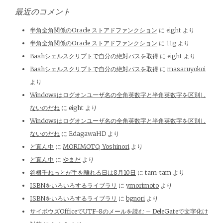
最近のコメント
半角全角関係のOracle ストアドファンクション
に
eight
より
半角全角関係のOracle ストアドファンクション
に
11g
より
Bashシェルスクリプトで自分の絶対パスを取得
に
eight
より
Bashシェルスクリプトで自分の絶対パスを取得
に
masaruyokoi
より
Windowsはログオンユーザ名の全角英数字と半角英数字を区別し
ないのだね
に
eight
より
Windowsはログオンユーザ名の全角英数字と半角英数字を区別し
ないのだね
に
EdagawaHD
より
ど真ん中
に
MORIMOTO, Yoshinori
より
ど真ん中
に
やまだ
より
谷根千ねっとが手を離れる日は8月10日
に
tam-tam
より
ISBNをいろいろするライブラリ
に
ymorimoto
より
ISBNをいろいろするライブラリ
に
bgnori
より
サイボウズOfficeでUTF-8のメールを読む – DeleGateで文字化け