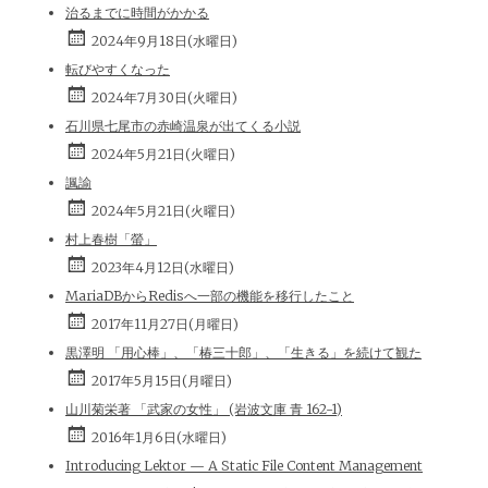
治るまでに時間がかかる
2024年9月18日(水曜日)
転びやすくなった
2024年7月30日(火曜日)
石川県七尾市の赤崎温泉が出てくる小説
2024年5月21日(火曜日)
諷諭
2024年5月21日(火曜日)
村上春樹「螢」
2023年4月12日(水曜日)
MariaDBからRedisへ一部の機能を移行したこと
2017年11月27日(月曜日)
黒澤明 「用心棒」、「椿三十郎」、「生きる」を続けて観た
2017年5月15日(月曜日)
山川菊栄著 「武家の女性」 (岩波文庫 青 162-1)
2016年1月6日(水曜日)
Introducing Lektor — A Static File Content Management