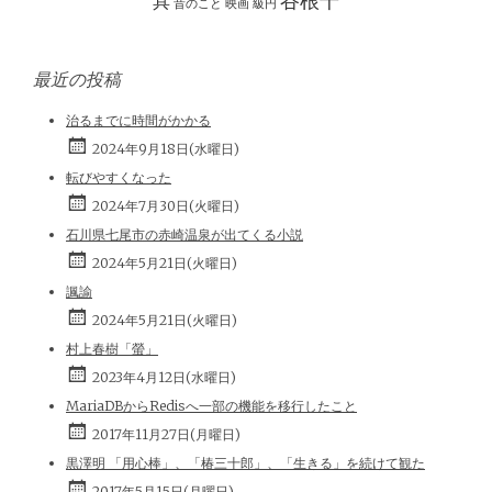
谷根千
具
昔のこと
映画
級円
最近の投稿
治るまでに時間がかかる
2024年9月18日(水曜日)
転びやすくなった
2024年7月30日(火曜日)
石川県七尾市の赤崎温泉が出てくる小説
2024年5月21日(火曜日)
諷諭
2024年5月21日(火曜日)
村上春樹「螢」
2023年4月12日(水曜日)
MariaDBからRedisへ一部の機能を移行したこと
2017年11月27日(月曜日)
黒澤明 「用心棒」、「椿三十郎」、「生きる」を続けて観た
2017年5月15日(月曜日)