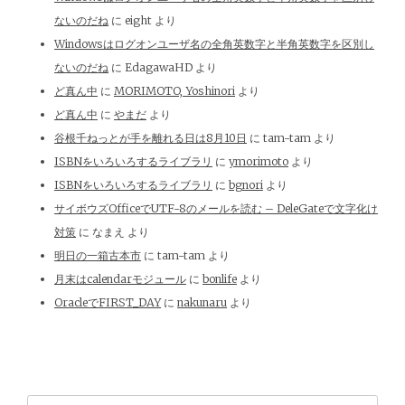
ないのだね
に
eight
より
Windowsはログオンユーザ名の全角英数字と半角英数字を区別し
ないのだね
に
EdagawaHD
より
ど真ん中
に
MORIMOTO, Yoshinori
より
ど真ん中
に
やまだ
より
谷根千ねっとが手を離れる日は8月10日
に
tam-tam
より
ISBNをいろいろするライブラリ
に
ymorimoto
より
ISBNをいろいろするライブラリ
に
bgnori
より
サイボウズOfficeでUTF-8のメールを読む – DeleGateで文字化け
対策
に
なまえ
より
明日の一箱古本市
に
tam-tam
より
月末はcalendarモジュール
に
bonlife
より
OracleでFIRST_DAY
に
nakunaru
より