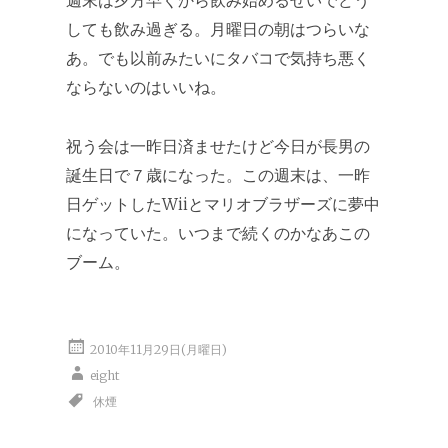
週末は夕方早くから飲み始めるせいでどう
しても飲み過ぎる。月曜日の朝はつらいな
あ。でも以前みたいにタバコで気持ち悪く
ならないのはいいね。
祝う会は一昨日済ませたけど今日が長男の
誕生日で７歳になった。この週末は、一昨
日ゲットしたWiiとマリオブラザーズに夢中
になっていた。いつまで続くのかなあこの
ブーム。
2010年11月29日(月曜日)
eight
休煙