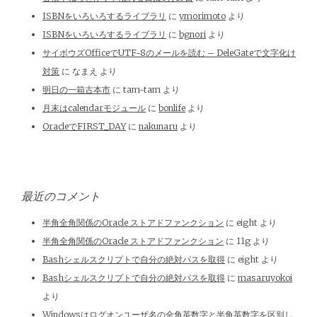
ISBNをいろいろするライブラリ
に
ymorimoto
より
ISBNをいろいろするライブラリ
に
bgnori
より
サイボウズOfficeでUTF-8のメールを読む – DeleGateで文字化け
対策
に
なまえ
より
明日の一箱古本市
に
tam-tam
より
月末はcalendarモジュール
に
bonlife
より
OracleでFIRST_DAY
に
nakunaru
より
最近のコメント
半角全角関係のOracle ストアドファンクション
に
eight
より
半角全角関係のOracle ストアドファンクション
に
11g
より
Bashシェルスクリプトで自分の絶対パスを取得
に
eight
より
Bashシェルスクリプトで自分の絶対パスを取得
に
masaruyokoi
より
Windowsはログオンユーザ名の全角英数字と半角英数字を区別し