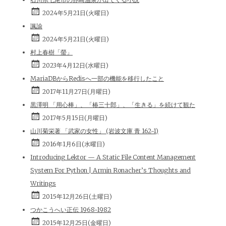
2024年5月21日(火曜日)
諷諭
2024年5月21日(火曜日)
村上春樹「螢」
2023年4月12日(水曜日)
MariaDBからRedisへ一部の機能を移行したこと
2017年11月27日(月曜日)
黒澤明 「用心棒」、「椿三十郎」、「生きる」を続けて観た
2017年5月15日(月曜日)
山川菊栄著 「武家の女性」 (岩波文庫 青 162-1)
2016年1月6日(水曜日)
Introducing Lektor — A Static File Content Management
System For Python | Armin Ronacher’s Thoughts and
Writings
2015年12月26日(土曜日)
つかこうへい正伝 1968-1982
2015年12月25日(金曜日)