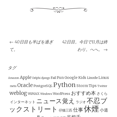
投
←
40日目も半ばを過ぎ
42日目。今日で11月は終
稿
て。
わり。へへ。
→
ナ
ビ
ゲ
タグ
ー
Apple
Fun
Google
Kids
Linux
Fail
Linode
Amazon
Delphi
django
シ
Python
Oracle
Storm
Tips
PostgreSQL
meta
Twitter
ョ
weblog
おすすめ本
さくら
WiMAX
WordPress
Windows
ン
不忍ブ
ニュース覚え
インターネット
ラジオ
休煙
ックストリート
仕事
小道
仔猫三匹