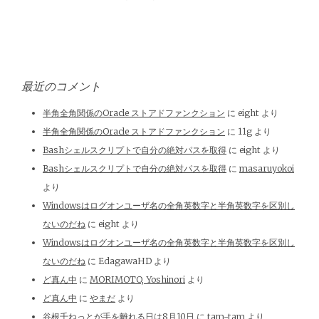
最近のコメント
半角全角関係のOracle ストアドファンクション
に
eight
より
半角全角関係のOracle ストアドファンクション
に
11g
より
Bashシェルスクリプトで自分の絶対パスを取得
に
eight
より
Bashシェルスクリプトで自分の絶対パスを取得
に
masaruyokoi
より
Windowsはログオンユーザ名の全角英数字と半角英数字を区別し
ないのだね
に
eight
より
Windowsはログオンユーザ名の全角英数字と半角英数字を区別し
ないのだね
に
EdagawaHD
より
ど真ん中
に
MORIMOTO, Yoshinori
より
ど真ん中
に
やまだ
より
谷根千ねっとが手を離れる日は8月10日
に
tam-tam
より