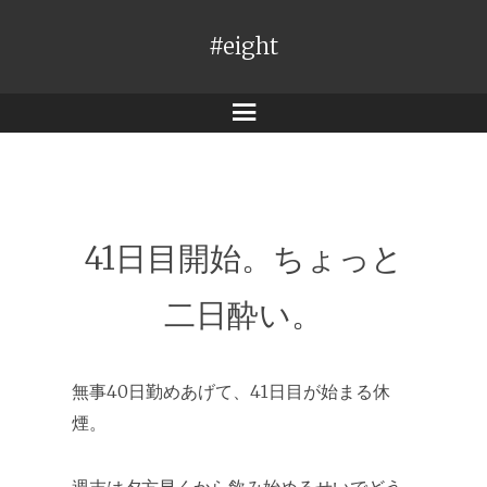
#eight
メ
ニ
ュ
ー
41日目開始。ちょっと
二日酔い。
無事40日勤めあげて、41日目が始まる休
煙。