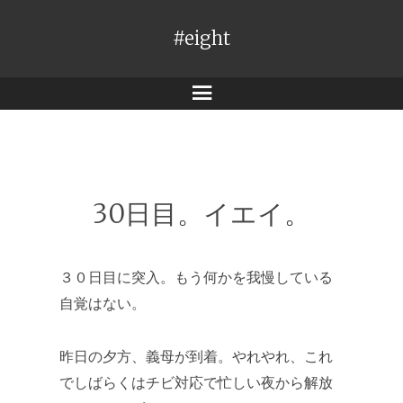
#eight
メ
ニ
ュ
ー
30日目。イエイ。
３０日目に突入。もう何かを我慢している
自覚はない。
昨日の夕方、義母が到着。やれやれ、これ
でしばらくはチビ対応で忙しい夜から解放