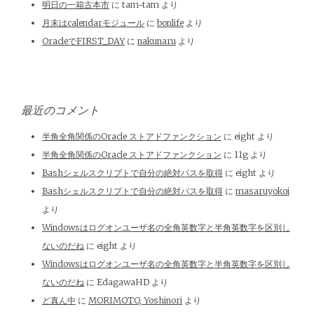
明日の一箱古本市
に
tam-tam
より
月末はcalendarモジュール
に
bonlife
より
OracleでFIRST_DAY
に
nakunaru
より
最近のコメント
半角全角関係のOracle ストアドファンクション
に
eight
より
半角全角関係のOracle ストアドファンクション
に
11g
より
Bashシェルスクリプトで自分の絶対パスを取得
に
eight
より
Bashシェルスクリプトで自分の絶対パスを取得
に
masaruyokoi
より
Windowsはログオンユーザ名の全角英数字と半角英数字を区別し
ないのだね
に
eight
より
Windowsはログオンユーザ名の全角英数字と半角英数字を区別し
ないのだね
に
EdagawaHD
より
ど真ん中
に
MORIMOTO, Yoshinori
より