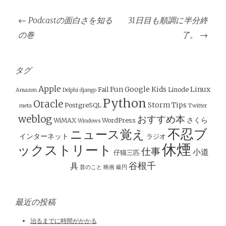
投
←
Podcastの面白さを知る
31日目も順調に半分終
稿
の巻
了。
→
ナ
ビ
ゲ
タグ
ー
Apple
Fun
Google
Kids
Linux
Fail
Linode
Amazon
Delphi
django
シ
Python
Oracle
Storm
Tips
PostgreSQL
meta
Twitter
ョ
weblog
おすすめ本
さくら
WiMAX
WordPress
Windows
ン
不忍ブ
ニュース覚え
インターネット
ラジオ
休煙
ックストリート
仕事
小道
仔猫三匹
谷根千
具
昔のこと
映画
級円
最近の投稿
治るまでに時間がかかる