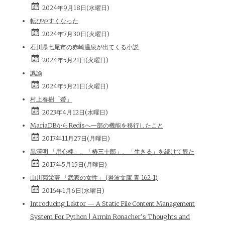
2024年9月18日(水曜日)
転びやすくなった
2024年7月30日(火曜日)
石川県七尾市の赤崎温泉が出てくる小説
2024年5月21日(火曜日)
諷諭
2024年5月21日(火曜日)
村上春樹「螢」
2023年4月12日(水曜日)
MariaDBからRedisへ一部の機能を移行したこと
2017年11月27日(月曜日)
黒澤明 「用心棒」、「椿三十郎」、「生きる」を続けて観た
2017年5月15日(月曜日)
山川菊栄著 「武家の女性」 (岩波文庫 青 162-1)
2016年1月6日(水曜日)
Introducing Lektor — A Static File Content Management
System For Python | Armin Ronacher’s Thoughts and