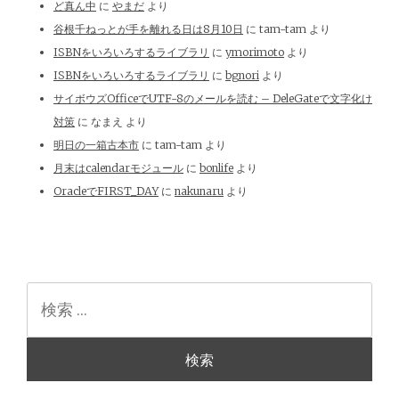
ど真ん中
に
やまだ
より
谷根千ねっとが手を離れる日は8月10日
に
tam-tam
より
ISBNをいろいろするライブラリ
に
ymorimoto
より
ISBNをいろいろするライブラリ
に
bgnori
より
サイボウズOfficeでUTF-8のメールを読む – DeleGateで文字化け
対策
に
なまえ
より
明日の一箱古本市
に
tam-tam
より
月末はcalendarモジュール
に
bonlife
より
OracleでFIRST_DAY
に
nakunaru
より
検
索