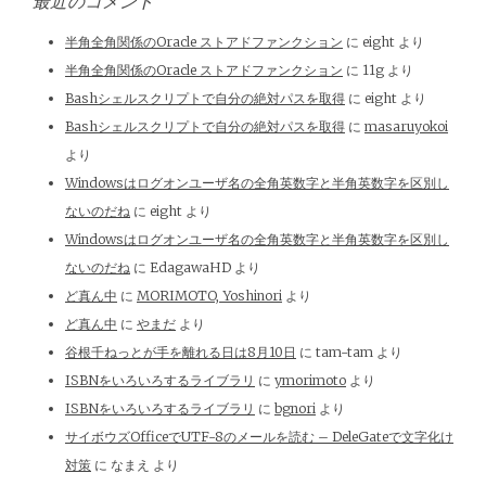
最近のコメント
半角全角関係のOracle ストアドファンクション
に
eight
より
半角全角関係のOracle ストアドファンクション
に
11g
より
Bashシェルスクリプトで自分の絶対パスを取得
に
eight
より
Bashシェルスクリプトで自分の絶対パスを取得
に
masaruyokoi
より
Windowsはログオンユーザ名の全角英数字と半角英数字を区別し
ないのだね
に
eight
より
Windowsはログオンユーザ名の全角英数字と半角英数字を区別し
ないのだね
に
EdagawaHD
より
ど真ん中
に
MORIMOTO, Yoshinori
より
ど真ん中
に
やまだ
より
谷根千ねっとが手を離れる日は8月10日
に
tam-tam
より
ISBNをいろいろするライブラリ
に
ymorimoto
より
ISBNをいろいろするライブラリ
に
bgnori
より
サイボウズOfficeでUTF-8のメールを読む – DeleGateで文字化け
対策
に
なまえ
より