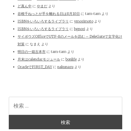
ど真ん中
に
やまだ
より
谷根千ねっとが手を離れる日は8月10日
に
tam-tam
より
ISBNをいろいろするライブラリ
に
ymorimoto
より
ISBNをいろいろするライブラリ
に
bgnori
より
サイボウズOfficeでUTF-8のメールを読む – DeleGateで文字化け
対策
に
なまえ
より
明日の一箱古本市
に
tam-tam
より
月末はcalendarモジュール
に
bonlife
より
OracleでFIRST_DAY
に
nakunaru
より
検
索