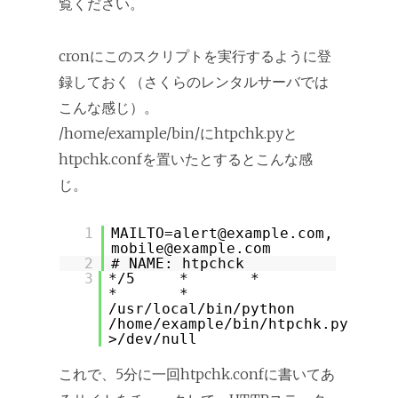
覧ください。
cronにこのスクリプトを実行するように登
録しておく（さくらのレンタルサーバでは
こんな感じ）。
/home/example/bin/にhtpchk.pyと
htpchk.confを置いたとするとこんな感
じ。
1
MAILTO=alert@example.com,
mobile@example.com
2
# NAME: htpchck
3
*/5 * *
* *
/usr/local/bin/python
/home/example/bin/htpchk.py
>/dev/null
これで、5分に一回htpchk.confに書いてあ