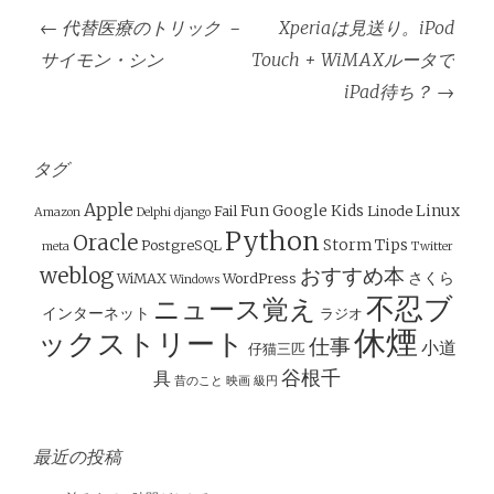
投
←
代替医療のトリック －
Xperiaは見送り。iPod
稿
サイモン・シン
Touch + WiMAXルータで
ナ
iPad待ち？
→
ビ
ゲ
ー
タグ
シ
Apple
Fun
Google
Kids
Linux
Fail
Linode
Amazon
Delphi
django
ョ
Python
Oracle
Storm
Tips
PostgreSQL
meta
Twitter
ン
weblog
おすすめ本
さくら
WiMAX
WordPress
Windows
不忍ブ
ニュース覚え
インターネット
ラジオ
休煙
ックストリート
仕事
小道
仔猫三匹
谷根千
具
昔のこと
映画
級円
最近の投稿