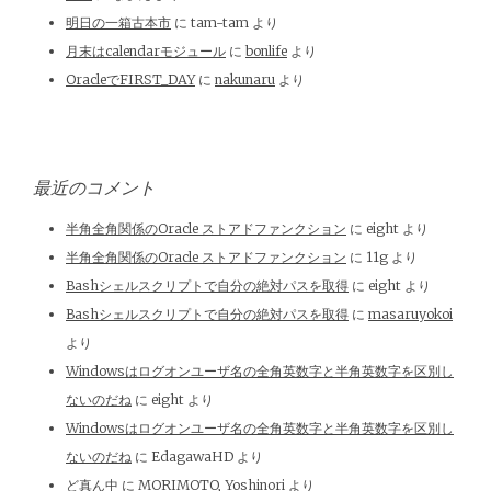
明日の一箱古本市
に
tam-tam
より
月末はcalendarモジュール
に
bonlife
より
OracleでFIRST_DAY
に
nakunaru
より
最近のコメント
半角全角関係のOracle ストアドファンクション
に
eight
より
半角全角関係のOracle ストアドファンクション
に
11g
より
Bashシェルスクリプトで自分の絶対パスを取得
に
eight
より
Bashシェルスクリプトで自分の絶対パスを取得
に
masaruyokoi
より
Windowsはログオンユーザ名の全角英数字と半角英数字を区別し
ないのだね
に
eight
より
Windowsはログオンユーザ名の全角英数字と半角英数字を区別し
ないのだね
に
EdagawaHD
より
ど真ん中
に
MORIMOTO, Yoshinori
より