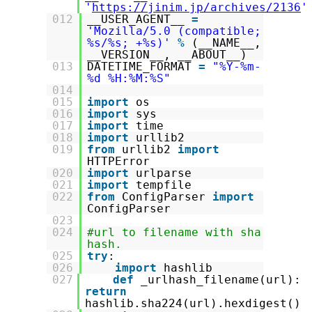
'
https://jinim.jp/archives/2136
'
012
__USER_AGENT__
=
'Mozilla/5.0 (compatible;
%s/%s; +%s)'
%
(__NAME__,
__VERSION__, __ABOUT__)
013
DATETIME_FORMAT
=
"%Y-%m-
%d %H:%M:%S"
014
015
import
os
016
import
sys
017
import
time
018
import
urllib2
019
from
urllib2
import
HTTPError
020
import
urlparse
021
import
tempfile
022
from
ConfigParser
import
ConfigParser
023
024
#url to filename with sha
hash.
025
try
:
026
import
hashlib
027
def
_urlhash_filename(url):
return
hashlib.sha224(url).hexdigest()