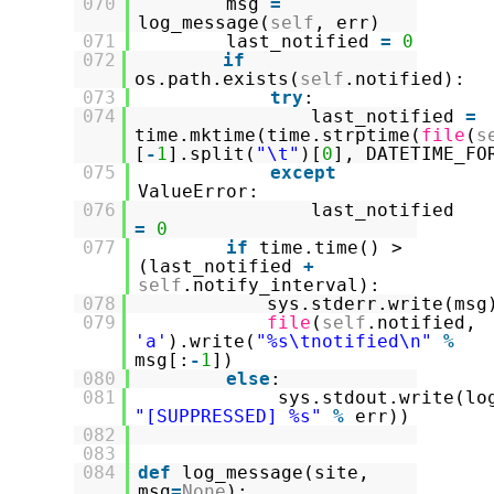
070
msg
=
log_message(
self
, err)
071
last_notified
=
0
072
if
os.path.exists(
self
.notified):
073
try
:
074
last_notified
=
time.mktime(time.strptime(
file
(
s
[
-
1
].split(
"\t"
)[
0
], DATETIME_FO
075
except
ValueError:
076
last_notified
=
0
077
if
time.time() >
(last_notified
+
self
.notify_interval):
078
sys.stderr.write(msg
079
file
(
self
.notified,
'a'
).write(
"%s\tnotified\n"
%
msg[:
-
1
])
080
else
:
081
sys.stdout.write(lo
"[SUPPRESSED] %s"
%
err))
082
083
084
def
log_message(site,
msg
=
None
):