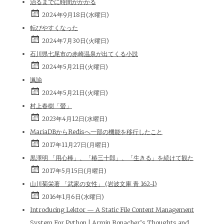
治るまでに時間がかかる
2024年9月18日(水曜日)
転びやすくなった
2024年7月30日(火曜日)
石川県七尾市の赤崎温泉が出てくる小説
2024年5月21日(火曜日)
諷諭
2024年5月21日(火曜日)
村上春樹「螢」
2023年4月12日(水曜日)
MariaDBからRedisへ一部の機能を移行したこと
2017年11月27日(月曜日)
黒澤明 「用心棒」、「椿三十郎」、「生きる」を続けて観た
2017年5月15日(月曜日)
山川菊栄著 「武家の女性」 (岩波文庫 青 162-1)
2016年1月6日(水曜日)
Introducing Lektor — A Static File Content Management
System For Python | Armin Ronacher’s Thoughts and