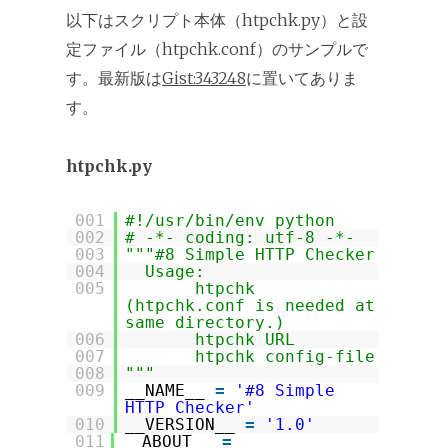
以下はスクリプト本体（htpchk.py）と設
定ファイル（htpchk.conf）のサンプルで
す。最新版は
Gist:343248
に置いてありま
す。
htpchk.py
001
#!/usr/bin/env python
002
# -*- coding: utf-8 -*-
003
"""#8 Simple HTTP Checker
004
Usage:
005
htpchk
(htpchk.conf is needed at
same directory.)
006
htpchk URL
007
htpchk config-file
008
"""
009
__NAME__
=
'#8 Simple
HTTP Checker'
010
__VERSION__
=
'1.0'
011
__ABOUT__
=