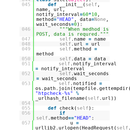
045
def
__init__(
self
,
name, url,
notify_interval
=
60
*
10
,
method
=
"HEAD"
, data
=
None
,
wait_seconds
=
0
):
046
"""When medhod is
POST, data is requred."""
047
self
.name
=
name
048
self
.url
=
url
049
self
.method
=
method
050
self
.data
=
data
051
self
.notify_interval
=
notify_interval
052
self
.wait_seconds
=
wait_seconds
053
self
.notified
=
os.path.join(tempfile.gettempdir
"htpcheck-%s"
%
_urlhash_filename(
self
.url))
054
055
def
check(
self
):
056
if
self
.method
=
=
"HEAD"
:
057
u
=
urllib2.urlopen(HeadRequest(
self