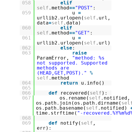
058
elif
self
.method
=
=
"POST"
:
059
u
=
urllib2.urlopen(
self
.url,
data
=
self
.data)
060
elif
self
.method
=
=
"GET"
:
061
u
=
urllib2.urlopen(
self
.url)
062
else
:
063
raise
ParamError,
"method: %s
not supported. Supported
methods are
(HEAD,GET,POST)."
%
self
.method
064
return
u.info()
065
066
def
recovered(
self
):
067
os.rename(
self
.notified,
os.path.join(os.path.dirname(
sel
os.path.basename(
self
.notified)
time.strftime(
"-recovered.%Y%m%d
068
069
def
notify(
self
,
err):