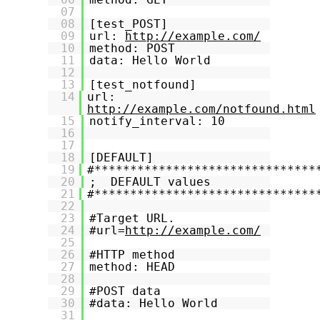
07
08
[test_POST]
09
url:
http://example.com/
10
method: POST
11
data: Hello World
12
13
[test_notfound]
14
url:
http://example.com/notfound.html
15
notify_interval: 10
16
17
18
[DEFAULT]
19
#*******************************
20
; DEFAULT values
21
#*******************************
22
23
#Target URL.
24
#url=
http://example.com/
25
26
#HTTP method
27
method: HEAD
28
29
#POST data
30
#data: Hello World
31