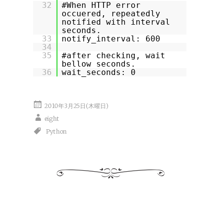
32
#When HTTP error
occuered, repeatedly
notified with interval
seconds.
33
notify_interval: 600
34
35
#after checking, wait
bellow seconds.
36
wait_seconds: 0
2010年3月25日(木曜日)
eight
Python