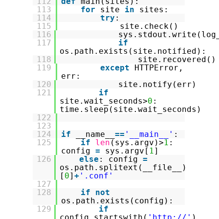
112
def
main(sites):
113
for
site
in
sites:
114
try
:
115
site.check()
116
sys.stdout.write(log
117
if
os.path.exists(site.notified):
118
site.recovered()
119
except
HTTPError,
err:
120
site.notify(err)
121
if
site.wait_seconds>
0
:
time.sleep(site.wait_seconds)
122
123
124
if
__name__
=
=
'__main__'
:
125
if
len
(sys.argv)>
1
:
config
=
sys.argv[
1
]
126
else
: config
=
os.path.splitext(__file__)
[
0
]
+
'.conf'
127
128
if
not
os.path.exists(config):
129
if
config.startswith(
'
http://
'
)