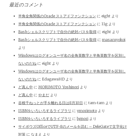
最近のコメント
半角全角関係のOracle ストアドファンクション
に
eight
より
半角全角関係のOracle ストアドファンクション
に
11g
より
Bashシェルスクリプトで自分の絶対パスを取得
に
eight
より
Bashシェルスクリプトで自分の絶対パスを取得
に
masaruyokoi
より
Windowsはログオンユーザ名の全角英数字と半角英数字を区別し
ないのだね
に
eight
より
Windowsはログオンユーザ名の全角英数字と半角英数字を区別し
ないのだね
に
EdagawaHD
より
ど真ん中
に
MORIMOTO, Yoshinori
より
ど真ん中
に
やまだ
より
谷根千ねっとが手を離れる日は8月10日
に
tam-tam
より
ISBNをいろいろするライブラリ
に
ymorimoto
より
ISBNをいろいろするライブラリ
に
bgnori
より
サイボウズOfficeでUTF-8のメールを読む – DeleGateで文字化け
対策
に
なまえ
より