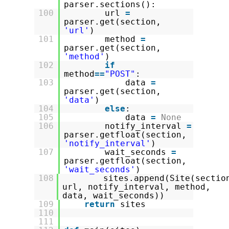
parser.sections():
100
url
=
parser.get(section,
'url'
)
101
method
=
parser.get(section,
'method'
)
102
if
method
=
=
"POST"
:
103
data
=
parser.get(section,
'data'
)
104
else
:
105
data
=
None
106
notify_interval
=
parser.getfloat(section,
'notify_interval'
)
107
wait_seconds
=
parser.getfloat(section,
'wait_seconds'
)
108
sites.append(Site(sectio
url, notify_interval, method,
data, wait_seconds))
109
return
sites
110
111