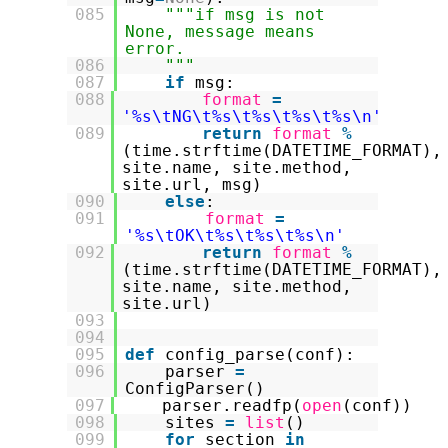
085
"""if msg is not
None, message means
error.
086
"""
087
if
msg:
088
format
=
'%s\tNG\t%s\t%s\t%s\t%s\n'
089
return
format
%
(time.strftime(DATETIME_FORMAT),
site.name, site.method,
site.url, msg)
090
else
:
091
format
=
'%s\tOK\t%s\t%s\t%s\n'
092
return
format
%
(time.strftime(DATETIME_FORMAT),
site.name, site.method,
site.url)
093
094
095
def
config_parse(conf):
096
parser
=
ConfigParser()
097
parser.readfp(
open
(conf))
098
sites
=
list
()
099
for
section
in