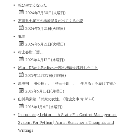
転びやすくなった
2024年7月30日(火曜日)
石川県七尾市の赤崎温泉が出てくる小説
2024年5月21日(火曜日)
諷諭
2024年5月21日(火曜日)
村上春樹「螢」
2023年4月12日(水曜日)
MariaDBからRedisへ一部の機能を移行したこと
2017年11月27日(月曜日)
黒澤明 「用心棒」、「椿三十郎」、「生きる」を続けて観た
2017年5月15日(月曜日)
山川菊栄著 「武家の女性」 (岩波文庫 青 162-1)
2016年1月6日(水曜日)
Introducing Lektor — A Static File Content Management
System For Python | Armin Ronacher’s Thoughts and
Writings