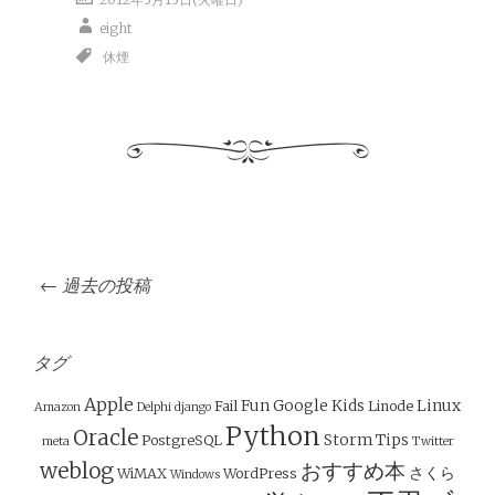
eight
休煙
投
←
過去の投稿
稿
ナ
ビ
タグ
ゲ
Apple
Fun
Google
Kids
Linux
Fail
Linode
Amazon
Delphi
django
ー
Python
Oracle
Storm
Tips
PostgreSQL
meta
Twitter
シ
weblog
おすすめ本
さくら
WiMAX
WordPress
Windows