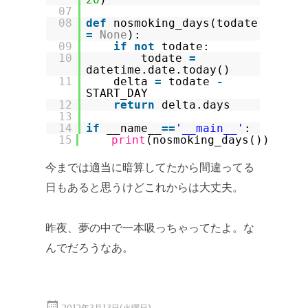
07
08
def
nosmoking_days(todate
=
None
):
09
if
not
todate:
10
todate
=
datetime.date.today()
11
delta
=
todate
-
START_DAY
12
return
delta.days
13
14
if
__name__
=
=
'__main__'
:
15
print
(nosmoking_days())
今までは適当に暗算してたから間違ってる
日もあると思うけどこれからは大丈夫。
昨夜、夢の中で一本吸っちゃってたよ。な
んでだろうなあ。
2012年3月13日(火曜日)