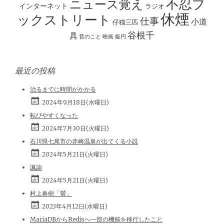
ョ
不忍ブ
ニュース覚え
インターネット
ラジオ
ン
休煙
ックストリート
仕事
小道
仔猫三匹
谷根千
具
昔のこと
映画
級円
最近の投稿
治るまでに時間がかかる
2024年9月18日(水曜日)
転びやすくなった
2024年7月30日(火曜日)
石川県七尾市の赤崎温泉が出てくる小説
2024年5月21日(火曜日)
諷諭
2024年5月21日(火曜日)
村上春樹「螢」
2023年4月12日(水曜日)
MariaDBからRedisへ一部の機能を移行したこと