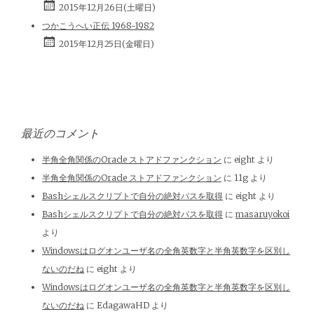
2015年12月26日(土曜日)
つかこうへい正伝 1968-1982
2015年12月25日(金曜日)
最近のコメント
半角全角関係のOracle ストアドファンクション
に
eight
より
半角全角関係のOracle ストアドファンクション
に
11g
より
Bashシェルスクリプトで自分の絶対パスを取得
に
eight
より
Bashシェルスクリプトで自分の絶対パスを取得
に
masaruyokoi
より
Windowsはログオンユーザ名の全角英数字と半角英数字を区別し
ないのだね
に
eight
より
Windowsはログオンユーザ名の全角英数字と半角英数字を区別し
ないのだね
に
EdagawaHD
より