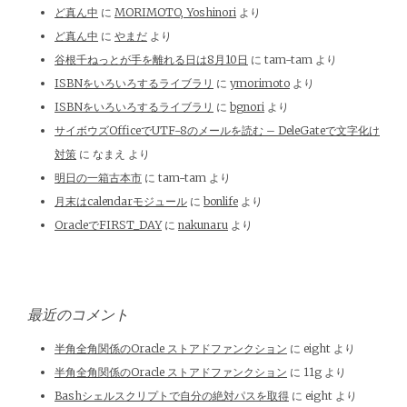
ど真ん中
に
MORIMOTO, Yoshinori
より
ど真ん中
に
やまだ
より
谷根千ねっとが手を離れる日は8月10日
に
tam-tam
より
ISBNをいろいろするライブラリ
に
ymorimoto
より
ISBNをいろいろするライブラリ
に
bgnori
より
サイボウズOfficeでUTF-8のメールを読む – DeleGateで文字化け
対策
に
なまえ
より
明日の一箱古本市
に
tam-tam
より
月末はcalendarモジュール
に
bonlife
より
OracleでFIRST_DAY
に
nakunaru
より
最近のコメント
半角全角関係のOracle ストアドファンクション
に
eight
より
半角全角関係のOracle ストアドファンクション
に
11g
より
Bashシェルスクリプトで自分の絶対パスを取得
に
eight
より