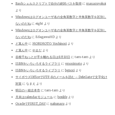
Bashシェルスクリプトで自分の絶対パスを取得
に
masaruyokoi
より
Windowsはログオンユーザ名の全角英数字と半角英数字を区別し
ないのだね
に
eight
より
Windowsはログオンユーザ名の全角英数字と半角英数字を区別し
ないのだね
に
EdagawaHD
より
ど真ん中
に
MORIMOTO, Yoshinori
より
ど真ん中
に
やまだ
より
谷根千ねっとが手を離れる日は8月10日
に
tam-tam
より
ISBNをいろいろするライブラリ
に
ymorimoto
より
ISBNをいろいろするライブラリ
に
bgnori
より
サイボウズOfficeでUTF-8のメールを読む – DeleGateで文字化け
対策
に
なまえ
より
明日の一箱古本市
に
tam-tam
より
月末はcalendarモジュール
に
bonlife
より
OracleでFIRST_DAY
に
nakunaru
より