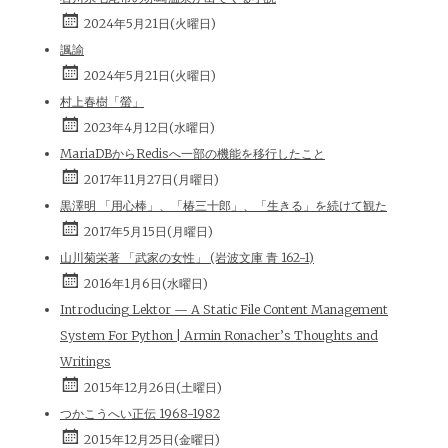
2024年5月21日(火曜日)
諷諭
2024年5月21日(火曜日)
村上春樹「螢」
2023年4月12日(水曜日)
MariaDBからRedisへ一部の機能を移行したこと
2017年11月27日(月曜日)
黒澤明 「用心棒」、「椿三十郎」、「生きる」を続けて観た
2017年5月15日(月曜日)
山川菊栄著 「武家の女性」 (岩波文庫 青 162-1)
2016年1月6日(水曜日)
Introducing Lektor — A Static File Content Management
System For Python | Armin Ronacher’s Thoughts and
Writings
2015年12月26日(土曜日)
つかこうへい正伝 1968-1982
2015年12月25日(金曜日)