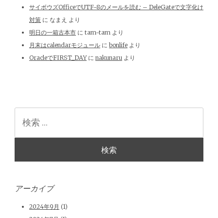
サイボウズOfficeでUTF-8のメールを読む – DeleGateで文字化け
対策
に
なまえ
より
明日の一箱古本市
に
tam-tam
より
月末はcalendarモジュール
に
bonlife
より
OracleでFIRST_DAY
に
nakunaru
より
検
索
アーカイブ
2024年9月
(1)