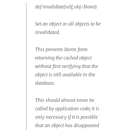
def invalidate(self, obj=None):
Set an object or all objects to be
invalidated.
This prevents Storm from
returning the cached object
without first verifying that the
object is still available in the
database.
This should almost never be
called by application code; it is
only necessary if it is possible
that an object has disappeared