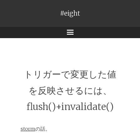
#eight
メ
ニ
ュ
ー
トリガーで変更した値
を反映させるには、
flush()+invalidate()
storm
の話。