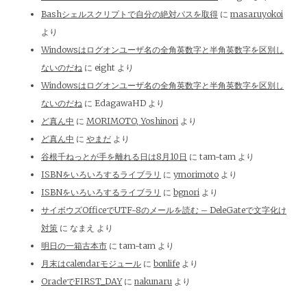
Bashシェルスクリプトで自分の絶対パスを取得
に
masaruyokoi
より
Windowsはログオンユーザ名の全角英数字と半角英数字を区別し
ないのだね
に
eight
より
Windowsはログオンユーザ名の全角英数字と半角英数字を区別し
ないのだね
に
EdagawaHD
より
ど真ん中
に
MORIMOTO, Yoshinori
より
ど真ん中
に
やまだ
より
谷根千ねっとが手を離れる日は8月10日
に
tam-tam
より
ISBNをいろいろするライブラリ
に
ymorimoto
より
ISBNをいろいろするライブラリ
に
bgnori
より
サイボウズOfficeでUTF-8のメールを読む – DeleGateで文字化け
対策
に
なまえ
より
明日の一箱古本市
に
tam-tam
より
月末はcalendarモジュール
に
bonlife
より
OracleでFIRST_DAY
に
nakunaru
より