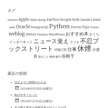
ビ
ゲ
ー
タグ
シ
Apple
Fun
Google
Kids
Linux
Fail
Linode
Amazon
Delphi
django
ョ
Python
Oracle
Storm
Tips
PostgreSQL
meta
Twitter
ン
weblog
おすすめ本
さくら
WiMAX
WordPress
Windows
不忍ブ
ニュース覚え
インターネット
ラジオ
休煙
ックストリート
仕事
小道
仔猫三匹
谷根千
具
昔のこと
映画
級円
最近の投稿
治るまでに時間がかかる
2024年9月18日(水曜日)
転びやすくなった
2024年7月30日(火曜日)
石川県七尾市の赤崎温泉が出てくる小説