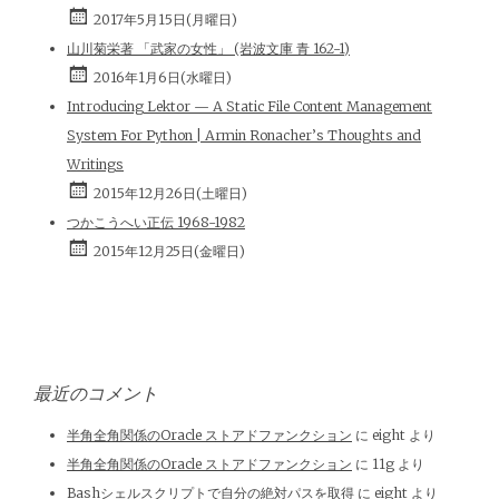
2017年5月15日(月曜日)
山川菊栄著 「武家の女性」 (岩波文庫 青 162-1)
2016年1月6日(水曜日)
Introducing Lektor — A Static File Content Management
System For Python | Armin Ronacher’s Thoughts and
Writings
2015年12月26日(土曜日)
つかこうへい正伝 1968-1982
2015年12月25日(金曜日)
最近のコメント
半角全角関係のOracle ストアドファンクション
に
eight
より
半角全角関係のOracle ストアドファンクション
に
11g
より
Bashシェルスクリプトで自分の絶対パスを取得
に
eight
より