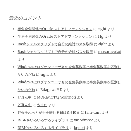
最近のコメント
半角全角関係のOracle ストアドファンクション
に
eight
より
半角全角関係のOracle ストアドファンクション
に
11g
より
Bashシェルスクリプトで自分の絶対パスを取得
に
eight
より
Bashシェルスクリプトで自分の絶対パスを取得
に
masaruyokoi
より
Windowsはログオンユーザ名の全角英数字と半角英数字を区別し
ないのだね
に
eight
より
Windowsはログオンユーザ名の全角英数字と半角英数字を区別し
ないのだね
に
EdagawaHD
より
ど真ん中
に
MORIMOTO, Yoshinori
より
ど真ん中
に
やまだ
より
谷根千ねっとが手を離れる日は8月10日
に
tam-tam
より
ISBNをいろいろするライブラリ
に
ymorimoto
より
ISBNをいろいろするライブラリ
に
bgnori
より