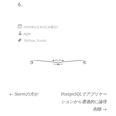
る。
2009年6月10日(水曜日)
eight
Python
,
Storm
投
←
Stormの方が
PostgreSQLでアプリケー
稿
ションから透過的に論理
ナ
削除
→