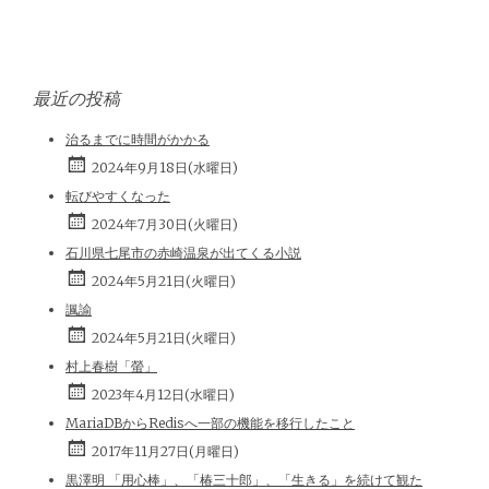
最近の投稿
治るまでに時間がかかる
2024年9月18日(水曜日)
転びやすくなった
2024年7月30日(火曜日)
石川県七尾市の赤崎温泉が出てくる小説
2024年5月21日(火曜日)
諷諭
2024年5月21日(火曜日)
村上春樹「螢」
2023年4月12日(水曜日)
MariaDBからRedisへ一部の機能を移行したこと
2017年11月27日(月曜日)
黒澤明 「用心棒」、「椿三十郎」、「生きる」を続けて観た