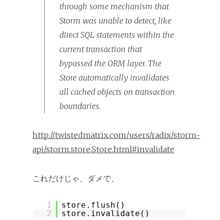
through some mechanism that
Storm was unable to detect, like
direct SQL statements within the
current transaction that
bypassed the ORM layer. The
Store automatically invalidates
all cached objects on transaction
boundaries.
http://twistedmatrix.com/users/radix/storm-
api/storm.store.Store.html#invalidate
これだけじゃ、ダメで、
1
store.flush()
2
store.invalidate()