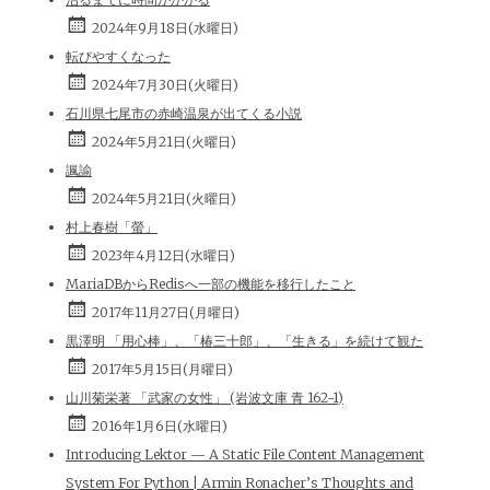
2024年9月18日(水曜日)
転びやすくなった
2024年7月30日(火曜日)
石川県七尾市の赤崎温泉が出てくる小説
2024年5月21日(火曜日)
諷諭
2024年5月21日(火曜日)
村上春樹「螢」
2023年4月12日(水曜日)
MariaDBからRedisへ一部の機能を移行したこと
2017年11月27日(月曜日)
黒澤明 「用心棒」、「椿三十郎」、「生きる」を続けて観た
2017年5月15日(月曜日)
山川菊栄著 「武家の女性」 (岩波文庫 青 162-1)
2016年1月6日(水曜日)
Introducing Lektor — A Static File Content Management
System For Python | Armin Ronacher’s Thoughts and