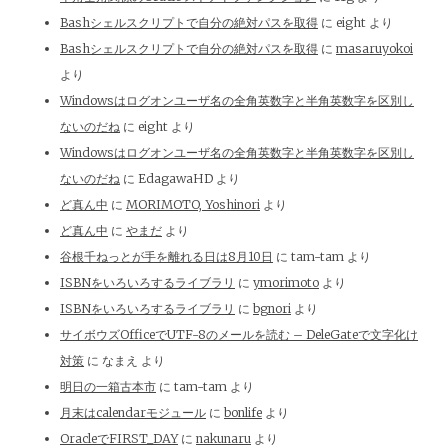
Bashシェルスクリプトで自分の絶対パスを取得
に
eight
より
Bashシェルスクリプトで自分の絶対パスを取得
に
masaruyokoi
より
Windowsはログオンユーザ名の全角英数字と半角英数字を区別し
ないのだね
に
eight
より
Windowsはログオンユーザ名の全角英数字と半角英数字を区別し
ないのだね
に
EdagawaHD
より
ど真ん中
に
MORIMOTO, Yoshinori
より
ど真ん中
に
やまだ
より
谷根千ねっとが手を離れる日は8月10日
に
tam-tam
より
ISBNをいろいろするライブラリ
に
ymorimoto
より
ISBNをいろいろするライブラリ
に
bgnori
より
サイボウズOfficeでUTF-8のメールを読む – DeleGateで文字化け
対策
に
なまえ
より
明日の一箱古本市
に
tam-tam
より
月末はcalendarモジュール
に
bonlife
より
OracleでFIRST_DAY
に
nakunaru
より