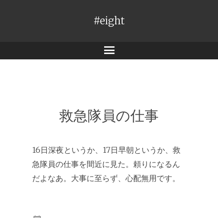
#eight
メ
ニ
ュ
ー
救急隊員の仕事
16日深夜というか、17日早朝というか、救
急隊員の仕事を間近に見た。頼りになるん
だよなあ。大事に至らず、心配無用です。