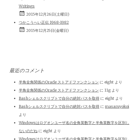
Writings
2015年12月26日(土曜日)
つかこうへい正伝 1968-1982
2015年12月25日(金曜日)
最近のコメント
半角全角関係のOracle ストアドファンクション
に
eight
より
半角全角関係のOracle ストアドファンクション
に
11g
より
Bashシェルスクリプトで自分の絶対パスを取得
に
eight
より
Bashシェルスクリプトで自分の絶対パスを取得
に
masaruyokoi
より
Windowsはログオンユーザ名の全角英数字と半角英数字を区別し
ないのだね
に
eight
より
Windowsはログオンユーザ名の全角英数字と半角英数字を区別し