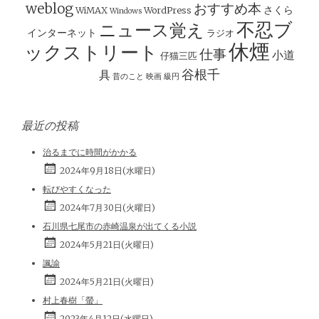
ョ
weblog
おすすめ本
さくら
WiMAX
WordPress
Windows
ン
不忍ブ
ニュース覚え
インターネット
ラジオ
休煙
ックストリート
仕事
小道
仔猫三匹
谷根千
具
昔のこと
映画
級円
最近の投稿
治るまでに時間がかかる
2024年9月18日(水曜日)
転びやすくなった
2024年7月30日(火曜日)
石川県七尾市の赤崎温泉が出てくる小説
2024年5月21日(火曜日)
諷諭
2024年5月21日(火曜日)
村上春樹「螢」
2023年4月12日(水曜日)