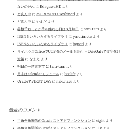
ないのだね
に
EdagawaHD
より
ど真ん中
に
MORIMOTO, Yoshinori
より
ど真ん中
に
やまだ
より
谷根千ねっとが手を離れる日は8月10日
に
tam-tam
より
ISBNをいろいろするライブラリ
に
ymorimoto
より
ISBNをいろいろするライブラリ
に
bgnori
より
サイボウズOfficeでUTF-8のメールを読む – DeleGateで文字化け
対策
に
なまえ
より
明日の一箱古本市
に
tam-tam
より
月末はcalendarモジュール
に
bonlife
より
OracleでFIRST_DAY
に
nakunaru
より
最近のコメント
半角全角関係のOracle ストアドファンクション
に
eight
より
半角全角関係のOracle ストアドファンクション
に
11g
より