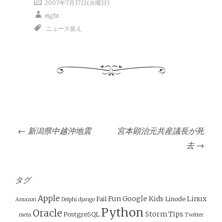
2007年7月17日(火曜日)
eight
ニュース覚え
投
←
新潟県中越沖地震
宮本顕治元共産議長が死
稿
去
→
ナ
ビ
ゲ
タグ
ー
Apple
Fun
Google
Kids
Linux
Fail
Linode
Amazon
Delphi
django
シ
Python
Oracle
Storm
Tips
PostgreSQL
meta
Twitter