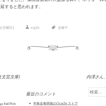
遅延すると思われます。
日(月曜日)
eight
谷根千
社文芸文庫)
内澤さん
検
最近のコメント
索
半角全角関係のOracle ストア
Fun
Fail
ngo