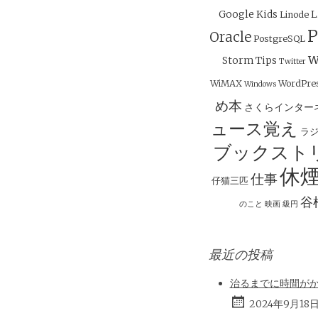
ー
Google
Kids
L
Linode
シ
P
Oracle
PostgreSQL
ョ
w
Storm
Tips
ン
Twitter
WiMAX
WordPre
Windows
め本
さくらインター
ュース覚え
ラ
ブックスト
休
仕事
仔猫三匹
谷
のこと
映画
級円
最近の投稿
治るまでに時間が
2024年9月18