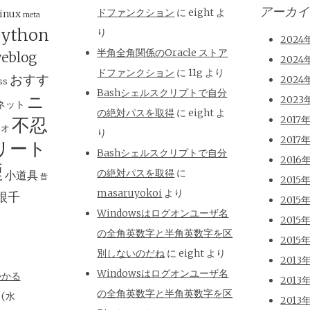
アーカイ
ドファンクション
に
eight
よ
inux
meta
ython
り
2024
半角全角関係のOracle ストア
eblog
2024
ドファンクション
に
11g
より
おすす
2024
ss
Bashシェルスクリプトで自分
ニ
2023
ネット
の絶対パスを取得
に
eight
よ
不忍
2017
ジオ
り
2017
リート
Bashシェルスクリプトで自分
2016
煙
の絶対パスを取得
に
小道具
昔
2015
masaruyokoi
より
根千
2015
Windowsはログオンユーザ名
2015
の全角英数字と半角英数字を区
2015
別しないのだね
に
eight
より
2013
Windowsはログオンユーザ名
かかる
2013
の全角英数字と半角英数字を区
日(水
2013