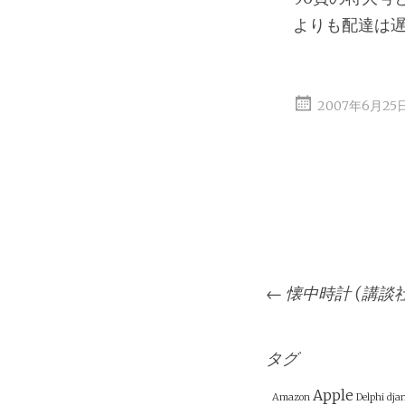
よりも配達は
2007年6月25
投
←
懐中時計 (講談
稿
ナ
ビ
タグ
ゲ
Apple
Amazon
Delphi
dja