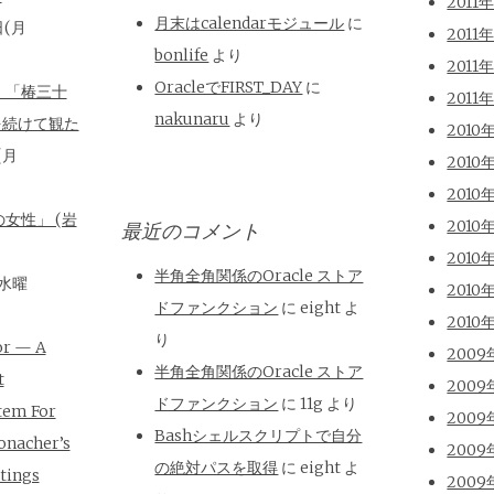
2011
月末はcalendarモジュール
に
日(月
2011
bonlife
より
2011
OracleでFIRST_DAY
に
、「椿三十
2011
nakunaru
より
を続けて観た
2010
(月
2010
2010
女性」 (岩
2010
最近のコメント
2010
半角全角関係のOracle ストア
(水曜
2010
ドファンクション
に
eight
よ
2010
り
or — A
2009
半角全角関係のOracle ストア
t
2009
ドファンクション
に
11g
より
tem For
2009
Bashシェルスクリプトで自分
onacher’s
2009
の絶対パスを取得
に
eight
よ
tings
2009