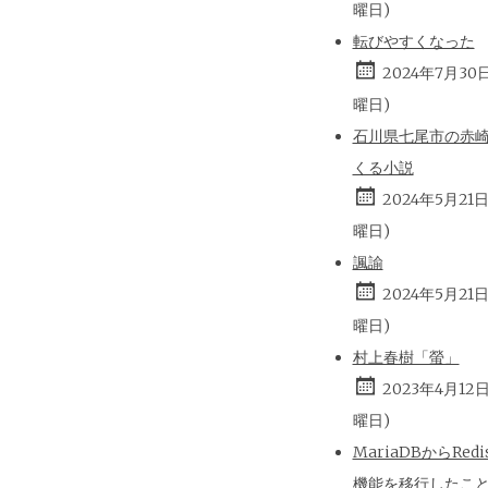
曜日)
転びやすくなった
2024年7月30
曜日)
石川県七尾市の赤
くる小説
2024年5月21
曜日)
諷諭
2024年5月21
曜日)
村上春樹「螢」
2023年4月12
曜日)
MariaDBからRed
機能を移行したこ