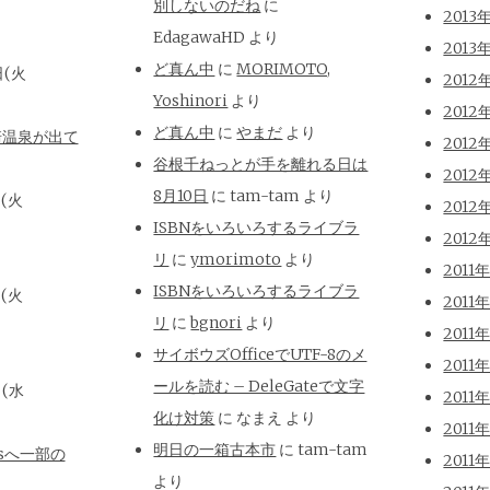
別しないのだね
に
2013
EdagawaHD
より
2013
ど真ん中
に
MORIMOTO,
日(火
2012
Yoshinori
より
2012
ど真ん中
に
やまだ
より
崎温泉が出て
2012
谷根千ねっとが手を離れる日は
2012
8月10日
に
tam-tam
より
日(火
2012
ISBNをいろいろするライブラ
2012
リ
に
ymorimoto
より
2011
ISBNをいろいろするライブラ
日(火
2011
リ
に
bgnori
より
2011
サイボウズOfficeでUTF-8のメ
2011
ールを読む – DeleGateで文字
日(水
2011
化け対策
に
なまえ
より
2011
明日の一箱古本市
に
tam-tam
isへ一部の
2011
より
と