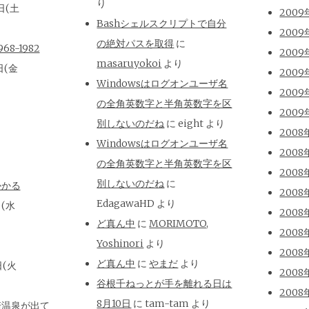
り
日(土
2009
Bashシェルスクリプトで自分
2009
の絶対パスを取得
に
8-1982
2009
masaruyokoi
より
日(金
2009
Windowsはログオンユーザ名
2009
の全角英数字と半角英数字を区
2009
別しないのだね
に
eight
より
2008
Windowsはログオンユーザ名
2008
の全角英数字と半角英数字を区
2008
別しないのだね
に
かかる
2008
EdagawaHD
より
日(水
2008
ど真ん中
に
MORIMOTO,
2008
Yoshinori
より
2008
ど真ん中
に
やまだ
より
日(火
2008
谷根千ねっとが手を離れる日は
2008
8月10日
に
tam-tam
より
崎温泉が出て