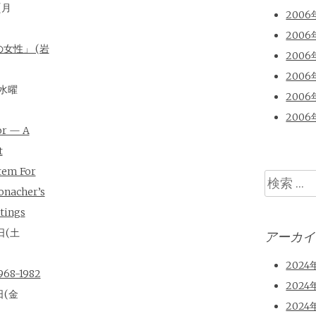
(月
2006
2006
女性」 (岩
2006
2006
(水曜
2006
2006
or — A
t
tem For
検
onacher’s
索
tings
日(土
アーカイ
2024
8-1982
2024
日(金
2024