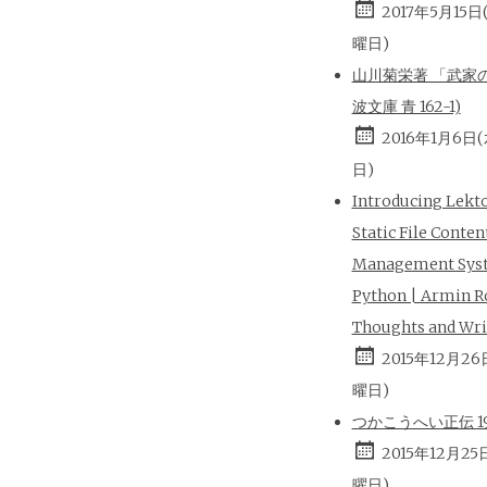
2017年5月15日
曜日)
山川菊栄著 「武家の
波文庫 青 162-1)
2016年1月6日
日)
Introducing Lekt
Static File Conten
Management Sys
Python | Armin R
Thoughts and Wri
2015年12月26
曜日)
つかこうへい正伝 196
2015年12月25
曜日)