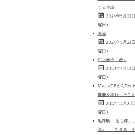
くる小説
2024年5月21
曜日)
諷諭
2024年5月21
曜日)
村上春樹「螢」
2023年4月12
曜日)
MariaDBからRed
機能を移行したこ
2017年11月27
曜日)
黒澤明 「用心棒」
郎」、「生きる」