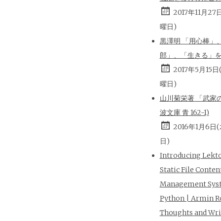
2017年11月27
曜日)
黒澤明 「用心棒」
郎」、「生きる」
2017年5月15日
曜日)
山川菊栄著 「武家の
波文庫 青 162-1)
2016年1月6日
日)
Introducing Lekt
Static File Conten
Management Sys
Python | Armin R
Thoughts and Wri