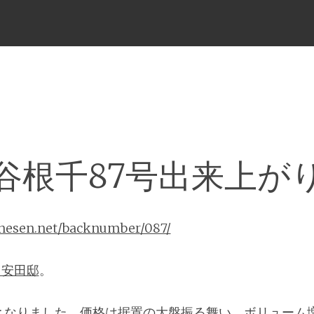
メ
ニ
ュ
ー
谷根千87号出来上が
anesen.net/backnumber/087/
旧安田邸
。
となりました。価格は据置の大盤振る舞い。ボリューム