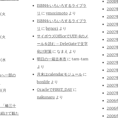
2008
ISBNをいろいろするライブラ
2007
リ
に
ymorimoto
より
日(火
2007
ISBNをいろいろするライブラ
2007
リ
に
bgnori
より
2007
サイボウズOfficeでUTF-8のメ
日(火
2007
ールを読む – DeleGateで文字
2007
化け対策
に
なまえ
より
2007
明日の一箱古本市
に
tam-tam
日(水
2007
より
2007
月末はcalendarモジュール
に
isへ一部の
2007
bonlife
より
と
2007
OracleでFIRST_DAY
に
日(月
2007
nakunaru
より
2006
、「椿三十
2006
を続けて観た
2006