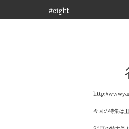
#eight
http://www.y
今回の特集は
96頁の特大号