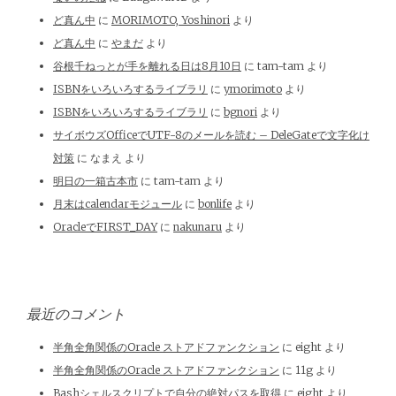
ど真ん中
に
MORIMOTO, Yoshinori
より
ど真ん中
に
やまだ
より
谷根千ねっとが手を離れる日は8月10日
に
tam-tam
より
ISBNをいろいろするライブラリ
に
ymorimoto
より
ISBNをいろいろするライブラリ
に
bgnori
より
サイボウズOfficeでUTF-8のメールを読む – DeleGateで文字化け
対策
に
なまえ
より
明日の一箱古本市
に
tam-tam
より
月末はcalendarモジュール
に
bonlife
より
OracleでFIRST_DAY
に
nakunaru
より
最近のコメント
半角全角関係のOracle ストアドファンクション
に
eight
より
半角全角関係のOracle ストアドファンクション
に
11g
より
Bashシェルスクリプトで自分の絶対パスを取得
に
eight
より