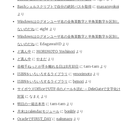
Bashシェルスクリプトで自分の絶対パスを取得
に
masaruyokoi
より
Windowsはログオンユーザ名の全角英数字と半角英数字を区別し
ないのだね
に
eight
より
Windowsはログオンユーザ名の全角英数字と半角英数字を区別し
ないのだね
に
EdagawaHD
より
ど真ん中
に
MORIMOTO, Yoshinori
より
ど真ん中
に
やまだ
より
谷根千ねっとが手を離れる日は8月10日
に
tam-tam
より
ISBNをいろいろするライブラリ
に
ymorimoto
より
ISBNをいろいろするライブラリ
に
bgnori
より
サイボウズOfficeでUTF-8のメールを読む – DeleGateで文字化け
対策
に
なまえ
より
明日の一箱古本市
に
tam-tam
より
月末はcalendarモジュール
に
bonlife
より
OracleでFIRST_DAY
に
nakunaru
より