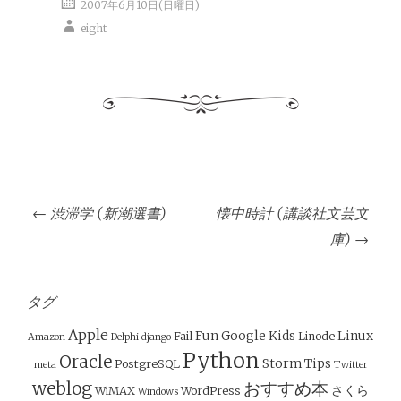
2007年6月10日(日曜日)
eight
投
←
渋滞学 (新潮選書)
懐中時計 (講談社文芸文
稿
庫)
→
ナ
ビ
ゲ
タグ
ー
Apple
Fun
Google
Kids
Linux
Fail
Linode
Amazon
Delphi
django
シ
Python
Oracle
Storm
Tips
PostgreSQL
meta
Twitter
ョ
weblog
おすすめ本
さくら
WiMAX
WordPress
Windows