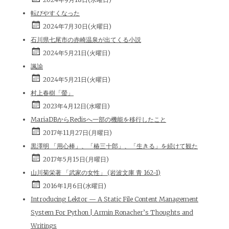
転びやすくなった
2024年7月30日(火曜日)
石川県七尾市の赤崎温泉が出てくる小説
2024年5月21日(火曜日)
諷諭
2024年5月21日(火曜日)
村上春樹「螢」
2023年4月12日(水曜日)
MariaDBからRedisへ一部の機能を移行したこと
2017年11月27日(月曜日)
黒澤明 「用心棒」、「椿三十郎」、「生きる」を続けて観た
2017年5月15日(月曜日)
山川菊栄著 「武家の女性」 (岩波文庫 青 162-1)
2016年1月6日(水曜日)
Introducing Lektor — A Static File Content Management
System For Python | Armin Ronacher’s Thoughts and
Writings