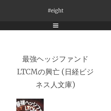
#eight
メ
ニ
ュ
ー
最強ヘッジファンド
LTCMの興亡 (日経ビジ
ネス人文庫)