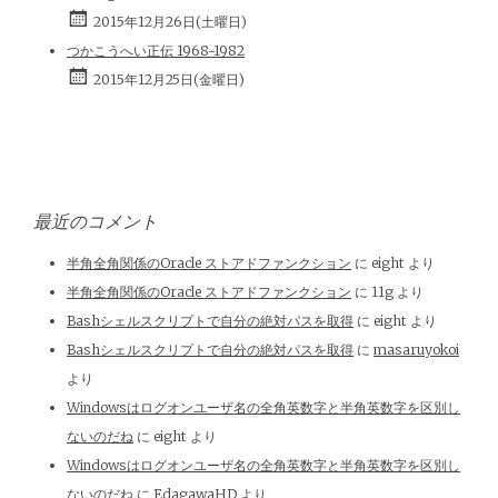
2015年12月26日(土曜日)
つかこうへい正伝 1968-1982
2015年12月25日(金曜日)
最近のコメント
半角全角関係のOracle ストアドファンクション
に
eight
より
半角全角関係のOracle ストアドファンクション
に
11g
より
Bashシェルスクリプトで自分の絶対パスを取得
に
eight
より
Bashシェルスクリプトで自分の絶対パスを取得
に
masaruyokoi
より
Windowsはログオンユーザ名の全角英数字と半角英数字を区別し
ないのだね
に
eight
より
Windowsはログオンユーザ名の全角英数字と半角英数字を区別し
ないのだね
に
EdagawaHD
より