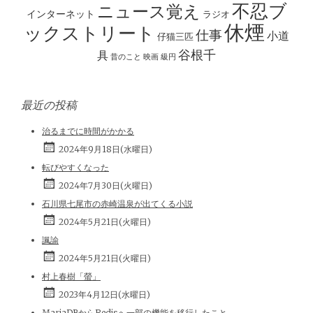
ン
不忍ブ
ニュース覚え
インターネット
ラジオ
休煙
ックストリート
仕事
小道
仔猫三匹
谷根千
具
昔のこと
映画
級円
最近の投稿
治るまでに時間がかかる
2024年9月18日(水曜日)
転びやすくなった
2024年7月30日(火曜日)
石川県七尾市の赤崎温泉が出てくる小説
2024年5月21日(火曜日)
諷諭
2024年5月21日(火曜日)
村上春樹「螢」
2023年4月12日(水曜日)
MariaDBからRedisへ一部の機能を移行したこと