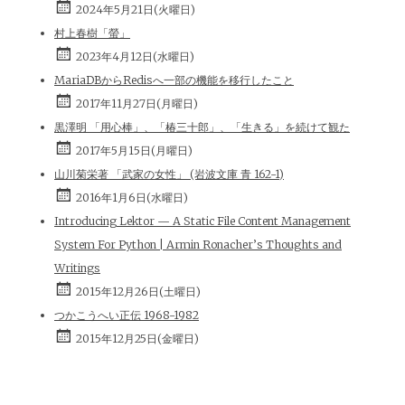
2024年5月21日(火曜日)
村上春樹「螢」
2023年4月12日(水曜日)
MariaDBからRedisへ一部の機能を移行したこと
2017年11月27日(月曜日)
黒澤明 「用心棒」、「椿三十郎」、「生きる」を続けて観た
2017年5月15日(月曜日)
山川菊栄著 「武家の女性」 (岩波文庫 青 162-1)
2016年1月6日(水曜日)
Introducing Lektor — A Static File Content Management
System For Python | Armin Ronacher’s Thoughts and
Writings
2015年12月26日(土曜日)
つかこうへい正伝 1968-1982
2015年12月25日(金曜日)