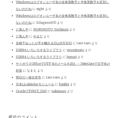
Windowsはログオンユーザ名の全角英数字と半角英数字を区別し
ないのだね
に
eight
より
Windowsはログオンユーザ名の全角英数字と半角英数字を区別し
ないのだね
に
EdagawaHD
より
ど真ん中
に
MORIMOTO, Yoshinori
より
ど真ん中
に
やまだ
より
谷根千ねっとが手を離れる日は8月10日
に
tam-tam
より
ISBNをいろいろするライブラリ
に
ymorimoto
より
ISBNをいろいろするライブラリ
に
bgnori
より
サイボウズOfficeでUTF-8のメールを読む – DeleGateで文字化け
対策
に
なまえ
より
明日の一箱古本市
に
tam-tam
より
月末はcalendarモジュール
に
bonlife
より
OracleでFIRST_DAY
に
nakunaru
より
最近のコメント