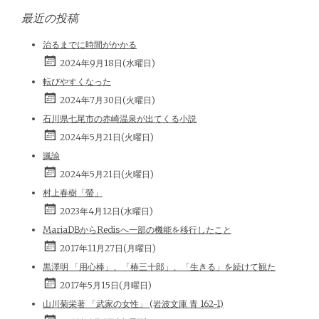
最近の投稿
治るまでに時間がかかる
2024年9月18日(水曜日)
転びやすくなった
2024年7月30日(火曜日)
石川県七尾市の赤崎温泉が出てくる小説
2024年5月21日(火曜日)
諷諭
2024年5月21日(火曜日)
村上春樹「螢」
2023年4月12日(水曜日)
MariaDBからRedisへ一部の機能を移行したこと
2017年11月27日(月曜日)
黒澤明 「用心棒」、「椿三十郎」、「生きる」を続けて観た
2017年5月15日(月曜日)
山川菊栄著 「武家の女性」 (岩波文庫 青 162-1)