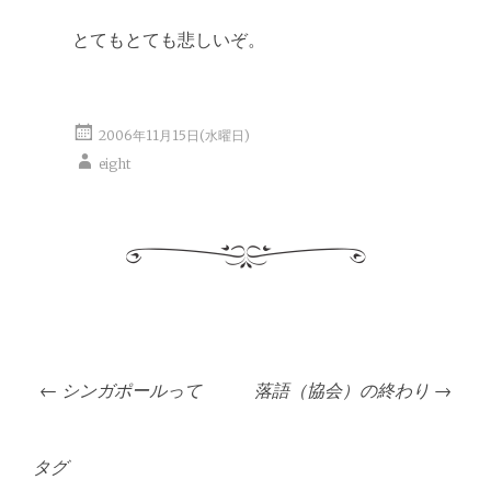
とてもとても悲しいぞ。
2006年11月15日(水曜日)
eight
投
←
シンガポールって
落語（協会）の終わり
→
稿
ナ
ビ
タグ