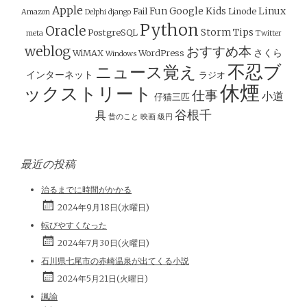
ゲ
Apple
Fun
Google
Kids
Linux
Fail
Linode
Amazon
Delphi
django
ー
Python
Oracle
Storm
Tips
PostgreSQL
meta
Twitter
シ
weblog
おすすめ本
さくら
WiMAX
WordPress
Windows
ョ
不忍ブ
ニュース覚え
インターネット
ラジオ
ン
休煙
ックストリート
仕事
小道
仔猫三匹
谷根千
具
昔のこと
映画
級円
最近の投稿
治るまでに時間がかかる
2024年9月18日(水曜日)
転びやすくなった
2024年7月30日(火曜日)
石川県七尾市の赤崎温泉が出てくる小説
2024年5月21日(火曜日)
諷諭