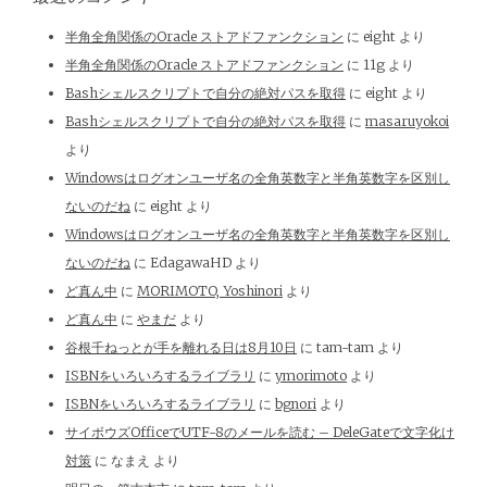
半角全角関係のOracle ストアドファンクション
に
eight
より
半角全角関係のOracle ストアドファンクション
に
11g
より
Bashシェルスクリプトで自分の絶対パスを取得
に
eight
より
Bashシェルスクリプトで自分の絶対パスを取得
に
masaruyokoi
より
Windowsはログオンユーザ名の全角英数字と半角英数字を区別し
ないのだね
に
eight
より
Windowsはログオンユーザ名の全角英数字と半角英数字を区別し
ないのだね
に
EdagawaHD
より
ど真ん中
に
MORIMOTO, Yoshinori
より
ど真ん中
に
やまだ
より
谷根千ねっとが手を離れる日は8月10日
に
tam-tam
より
ISBNをいろいろするライブラリ
に
ymorimoto
より
ISBNをいろいろするライブラリ
に
bgnori
より
サイボウズOfficeでUTF-8のメールを読む – DeleGateで文字化け
対策
に
なまえ
より