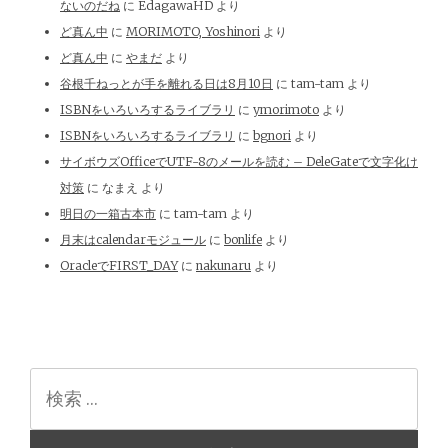
ないのだね
に
EdagawaHD
より
ど真ん中
に
MORIMOTO, Yoshinori
より
ど真ん中
に
やまだ
より
谷根千ねっとが手を離れる日は8月10日
に
tam-tam
より
ISBNをいろいろするライブラリ
に
ymorimoto
より
ISBNをいろいろするライブラリ
に
bgnori
より
サイボウズOfficeでUTF-8のメールを読む – DeleGateで文字化け
対策
に
なまえ
より
明日の一箱古本市
に
tam-tam
より
月末はcalendarモジュール
に
bonlife
より
OracleでFIRST_DAY
に
nakunaru
より
検
索