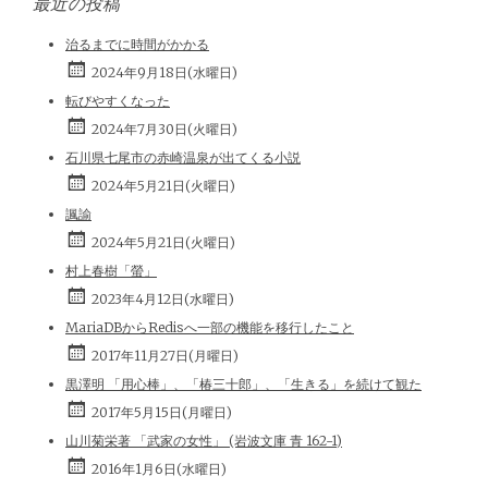
最近の投稿
治るまでに時間がかかる
2024年9月18日(水曜日)
転びやすくなった
2024年7月30日(火曜日)
石川県七尾市の赤崎温泉が出てくる小説
2024年5月21日(火曜日)
諷諭
2024年5月21日(火曜日)
村上春樹「螢」
2023年4月12日(水曜日)
MariaDBからRedisへ一部の機能を移行したこと
2017年11月27日(月曜日)
黒澤明 「用心棒」、「椿三十郎」、「生きる」を続けて観た
2017年5月15日(月曜日)
山川菊栄著 「武家の女性」 (岩波文庫 青 162-1)
2016年1月6日(水曜日)