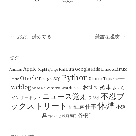
投
←
おお、読めてる
読書な週末
→
稿
ナ
ビ
タグ
ゲ
Apple
Fun
Google
Kids
Linux
Fail
Linode
Amazon
Delphi
django
ー
Python
Oracle
Storm
Tips
PostgreSQL
meta
Twitter
シ
weblog
おすすめ本
さくら
WiMAX
WordPress
Windows
ョ
不忍ブ
ニュース覚え
インターネット
ラジオ
ン
休煙
ックストリート
仕事
小道
仔猫三匹
谷根千
具
昔のこと
映画
級円