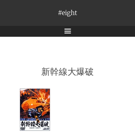
#eight
メ
ニ
ュ
ー
新幹線大爆破