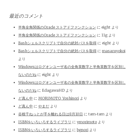
最近のコメント
半角全角関係のOracle ストアドファンクション
に
eight
より
半角全角関係のOracle ストアドファンクション
に
11g
より
Bashシェルスクリプトで自分の絶対パスを取得
に
eight
より
Bashシェルスクリプトで自分の絶対パスを取得
に
masaruyokoi
より
Windowsはログオンユーザ名の全角英数字と半角英数字を区別し
ないのだね
に
eight
より
Windowsはログオンユーザ名の全角英数字と半角英数字を区別し
ないのだね
に
EdagawaHD
より
ど真ん中
に
MORIMOTO, Yoshinori
より
ど真ん中
に
やまだ
より
谷根千ねっとが手を離れる日は8月10日
に
tam-tam
より
ISBNをいろいろするライブラリ
に
ymorimoto
より
ISBNをいろいろするライブラリ
に
bgnori
より