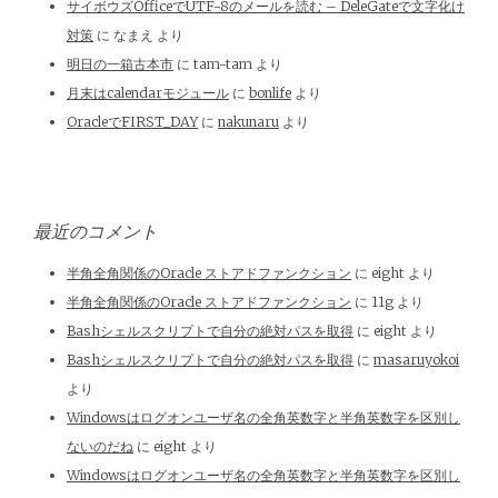
サイボウズOfficeでUTF-8のメールを読む – DeleGateで文字化け
対策
に
なまえ
より
明日の一箱古本市
に
tam-tam
より
月末はcalendarモジュール
に
bonlife
より
OracleでFIRST_DAY
に
nakunaru
より
最近のコメント
半角全角関係のOracle ストアドファンクション
に
eight
より
半角全角関係のOracle ストアドファンクション
に
11g
より
Bashシェルスクリプトで自分の絶対パスを取得
に
eight
より
Bashシェルスクリプトで自分の絶対パスを取得
に
masaruyokoi
より
Windowsはログオンユーザ名の全角英数字と半角英数字を区別し
ないのだね
に
eight
より
Windowsはログオンユーザ名の全角英数字と半角英数字を区別し